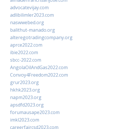
almadenranchsanjose.com
advocatevijay.com
adlibilimler2023.com
naswwebed.org
balithut-manado.org
alteregotradingcompany.org
aprce2022.com
ibie2022.com
sbcc-2022.com
AngolaOilAndGas2022.com
Convoy4Freedom2022.com
grur2023.org
hkhk2023.org
napm2023.org
apsdfd2023.org
forumausape2023.com
imkl2023.com
careerfaircsd2023.com