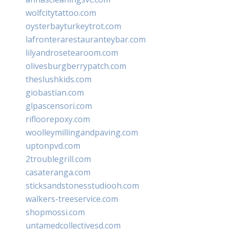
wolfcitytattoo.com
oysterbayturkeytrot.com
lafronterarestauranteybar.com
lilyandrosetearoom.com
olivesburgberrypatch.com
theslushkids.com
giobastian.com
glpascensori.com
rifloorepoxy.com
woolleymillingandpaving.com
uptonpvd.com
2troublegrill.com
casateranga.com
sticksandstonesstudiooh.com
walkers-treeservice.com
shopmossi.com
untamedcollectivesd.com