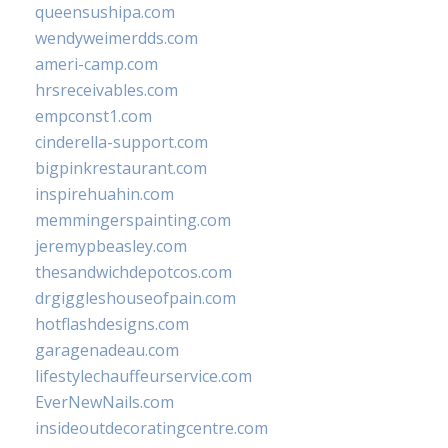
queensushipa.com
wendyweimerdds.com
ameri-camp.com
hrsreceivables.com
empconst1.com
cinderella-support.com
bigpinkrestaurant.com
inspirehuahin.com
memmingerspainting.com
jeremypbeasley.com
thesandwichdepotcos.com
drgiggleshouseofpain.com
hotflashdesigns.com
garagenadeau.com
lifestylechauffeurservice.com
EverNewNails.com
insideoutdecoratingcentre.com