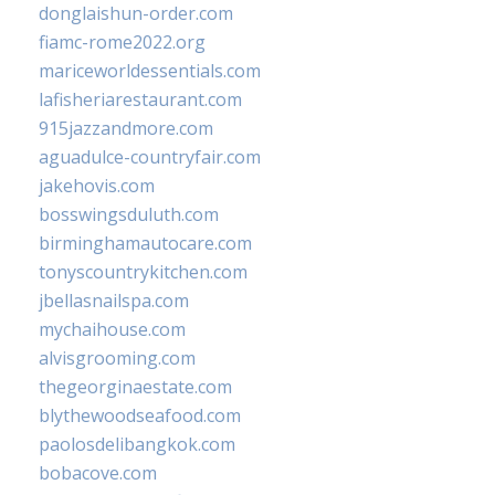
donglaishun-order.com
fiamc-rome2022.org
mariceworldessentials.com
lafisheriarestaurant.com
915jazzandmore.com
aguadulce-countryfair.com
jakehovis.com
bosswingsduluth.com
birminghamautocare.com
tonyscountrykitchen.com
jbellasnailspa.com
mychaihouse.com
alvisgrooming.com
thegeorginaestate.com
blythewoodseafood.com
paolosdelibangkok.com
bobacove.com