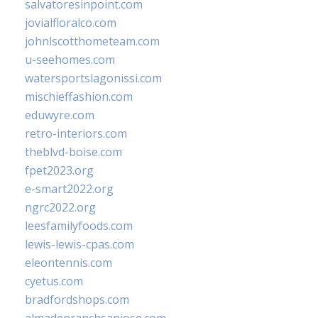
salvatoresinpoint.com
jovialfloralco.com
johnlscotthometeam.com
u-seehomes.com
watersportslagonissi.com
mischieffashion.com
eduwyre.com
retro-interiors.com
theblvd-boise.com
fpet2023.org
e-smart2022.org
ngrc2022.org
leesfamilyfoods.com
lewis-lewis-cpas.com
eleontennis.com
cyetus.com
bradfordshops.com