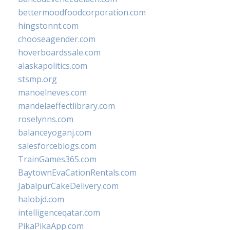
bettermoodfoodcorporation.com
hingstonnt.com
chooseagender.com
hoverboardssale.com
alaskapolitics.com
stsmp.org
manoelneves.com
mandelaeffectlibrary.com
roselynns.com
balanceyoganj.com
salesforceblogs.com
TrainGames365.com
BaytownEvaCationRentals.com
JabalpurCakeDelivery.com
halobjd.com
intelligenceqatar.com
PikaPikaApp.com