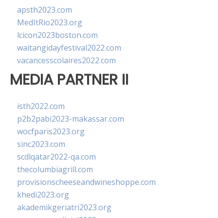
apsth2023.com
MedItRio2023.org
lcicon2023boston.com
waitangidayfestival2022.com
vacancesscolaires2022.com
MEDIA PARTNER II
isth2022.com
p2b2pabi2023-makassar.com
wocfparis2023.org
sinc2023.com
scdlqatar2022-qa.com
thecolumbiagrill.com
provisionscheeseandwineshoppe.com
khedi2023.org
akademikgeriatri2023.org