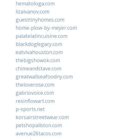
hematologa.com
lizaivanov.com
guesttinyhomes.com
home-plow-by-meyer.com
palatelatincuisine.com
blackdoglegacy.com
eatvivahouston.com
thebigshowok.com
chimeandstave.com
greatwallseafoodny.com
theloverose.com
gabriovoice.com
resinflowart.com
p-sports.net
korsairstreetwear.com
petshopallston.com
avenue26tacos.com