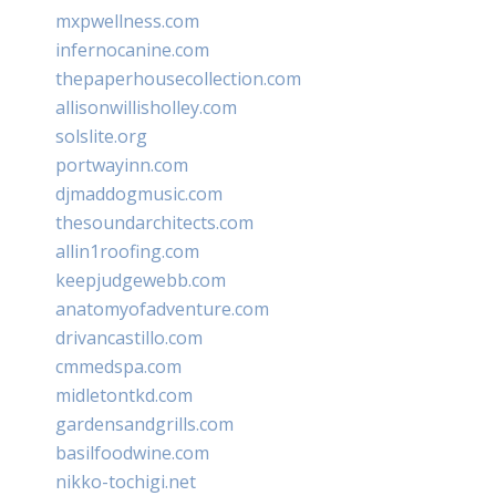
mxpwellness.com
infernocanine.com
thepaperhousecollection.com
allisonwillisholley.com
solslite.org
portwayinn.com
djmaddogmusic.com
thesoundarchitects.com
allin1roofing.com
keepjudgewebb.com
anatomyofadventure.com
drivancastillo.com
cmmedspa.com
midletontkd.com
gardensandgrills.com
basilfoodwine.com
nikko-tochigi.net