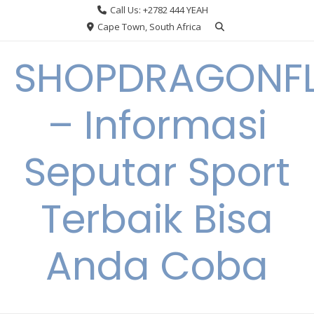
Skip
Call Us: +2782 444 YEAH
to
Cape Town, South Africa
content
SHOPDRAGONF
– Informasi
Seputar Sport
Terbaik Bisa
Anda Coba