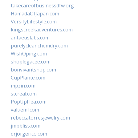
takecareofbusinessdfw.org
HamadaOfJapan.com
VersifyLifestyle.com
kingscreekadventures.com
antaeuslabs.com
purelycleanchemdry.com
WishOping.com
shoplegacee.com
bonvivantshop.com
CupPlante.com
mpzin.com
stcreal.com
PopUpFlea.com
valueml.com
rebeccatorresjewelry.com
jmpbliss.com
drjorgerico.com