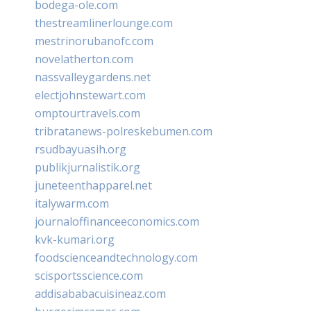
bodega-ole.com
thestreamlinerlounge.com
mestrinorubanofc.com
novelatherton.com
nassvalleygardens.net
electjohnstewart.com
omptourtravels.com
tribratanews-polreskebumen.com
rsudbayuasih.org
publikjurnalistik.org
juneteenthapparel.net
italywarm.com
journaloffinanceeconomics.com
kvk-kumari.org
foodscienceandtechnology.com
scisportsscience.com
addisababacuisineaz.com