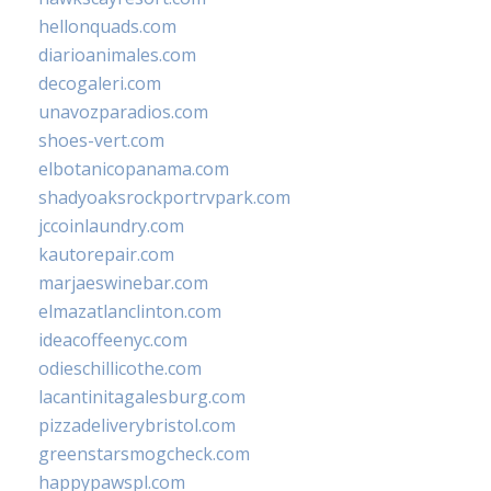
hellonquads.com
diarioanimales.com
decogaleri.com
unavozparadios.com
shoes-vert.com
elbotanicopanama.com
shadyoaksrockportrvpark.com
jccoinlaundry.com
kautorepair.com
marjaeswinebar.com
elmazatlanclinton.com
ideacoffeenyc.com
odieschillicothe.com
lacantinitagalesburg.com
pizzadeliverybristol.com
greenstarsmogcheck.com
happypawspl.com