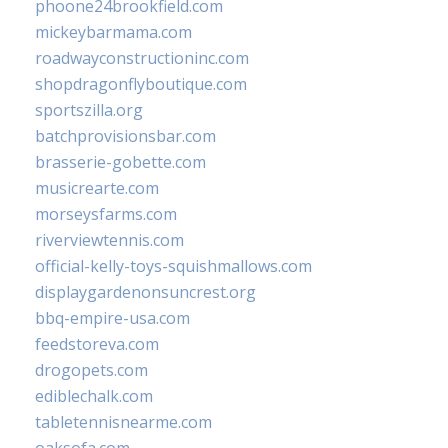
phoone24brookfield.com
mickeybarmama.com
roadwayconstructioninc.com
shopdragonflyboutique.com
sportszilla.org
batchprovisionsbar.com
brasserie-gobette.com
musicrearte.com
morseysfarms.com
riverviewtennis.com
official-kelly-toys-squishmallows.com
displaygardenonsuncrest.org
bbq-empire-usa.com
feedstoreva.com
drogopets.com
ediblechalk.com
tabletennisnearme.com