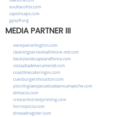
oaksofa.com
soultacohtx.com
capishcaps.com
gpsyfl.org
MEDIA PARTNER III
vwrepairarlington.com
cleaningservicebaltimore-md.com
beckslandscapeandfence.com
vistaaltadelveramendi.com
coastlinecateringnc.com
cuesburgershouston.com
psicologiaespecializadaencampeche.com
dmtacos.com
crescentstreetprinting.com
hornopizza.com
driveadragster.com