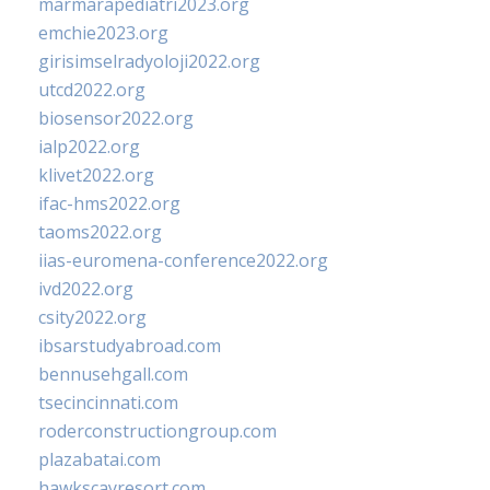
marmarapediatri2023.org
emchie2023.org
girisimselradyoloji2022.org
utcd2022.org
biosensor2022.org
ialp2022.org
klivet2022.org
ifac-hms2022.org
taoms2022.org
iias-euromena-conference2022.org
ivd2022.org
csity2022.org
ibsarstudyabroad.com
bennusehgall.com
tsecincinnati.com
roderconstructiongroup.com
plazabatai.com
hawkscayresort.com