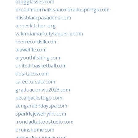
topgglasses.com
broadmoornailsspacoloradosprings.com
missblackpasadena.com
anneskitchen.org
valenciamarketytaqueria.com
reefrecordsllc.com
alawaffle.com
aryouthfishing.com
united-basketball.com
tios-tacos.com
cafecito-satx.com
graduacionviu2023.com
pecanjackstogo.com
zengardendayspa.com
sparklejewelryinc.com
ironcladtattoostudio.com
bruinshome.com
annascleaningsvc.com