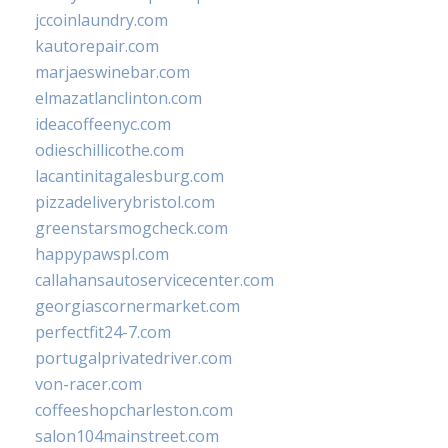
jccoinlaundry.com
kautorepair.com
marjaeswinebar.com
elmazatlanclinton.com
ideacoffeenyc.com
odieschillicothe.com
lacantinitagalesburg.com
pizzadeliverybristol.com
greenstarsmogcheck.com
happypawspl.com
callahansautoservicecenter.com
georgiascornermarket.com
perfectfit24-7.com
portugalprivatedriver.com
von-racer.com
coffeeshopcharleston.com
salon104mainstreet.com