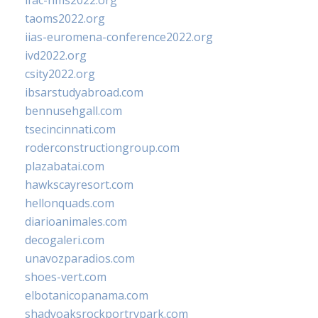
ifac-hms2022.org
taoms2022.org
iias-euromena-conference2022.org
ivd2022.org
csity2022.org
ibsarstudyabroad.com
bennusehgall.com
tsecincinnati.com
roderconstructiongroup.com
plazabatai.com
hawkscayresort.com
hellonquads.com
diarioanimales.com
decogaleri.com
unavozparadios.com
shoes-vert.com
elbotanicopanama.com
shadyoaksrockportrvpark.com