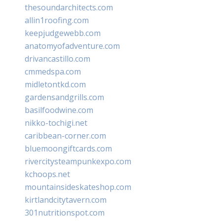
thesoundarchitects.com
allin1roofing.com
keepjudgewebb.com
anatomyofadventure.com
drivancastillo.com
cmmedspa.com
midletontkd.com
gardensandgrills.com
basilfoodwine.com
nikko-tochigi.net
caribbean-corner.com
bluemoongiftcards.com
rivercitysteampunkexpo.com
kchoops.net
mountainsideskateshop.com
kirtlandcitytavern.com
301nutritionspot.com