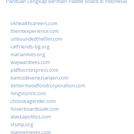
Panduan Lengkap Bermain Paddle Board di Indonesia
okhealthcareers.com
theintexperience.com
unboundedthefilm.com
catfriends-bg.org
marianlives.org
waywardtees.com
pidfloorsexpress.com
bancodevenezuelaen.com
bettermoodfoodcorporation.com
hingstonnt.com
chooseagender.com
hoverboardssale.com
alaskapolitics.com
stsmp.org
manoelneves.com