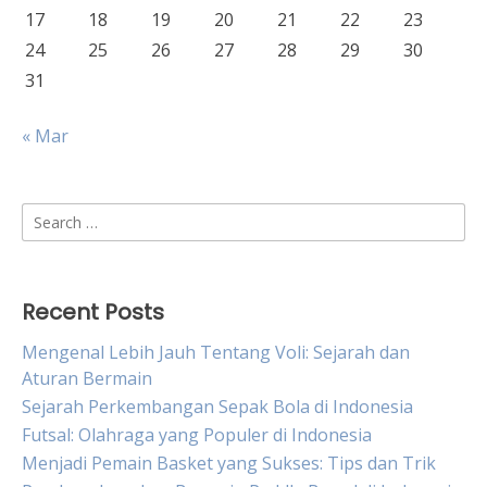
17
18
19
20
21
22
23
24
25
26
27
28
29
30
31
« Mar
Search
for:
Recent Posts
Mengenal Lebih Jauh Tentang Voli: Sejarah dan
Aturan Bermain
Sejarah Perkembangan Sepak Bola di Indonesia
Futsal: Olahraga yang Populer di Indonesia
Menjadi Pemain Basket yang Sukses: Tips dan Trik