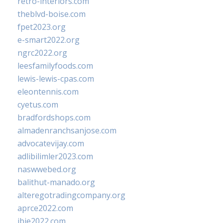
retro-interiors.com
theblvd-boise.com
fpet2023.org
e-smart2022.org
ngrc2022.org
leesfamilyfoods.com
lewis-lewis-cpas.com
eleontennis.com
cyetus.com
bradfordshops.com
almadenranchsanjose.com
advocatevijay.com
adlibilimler2023.com
naswwebed.org
balithut-manado.org
alteregotradingcompany.org
aprce2022.com
ibie2022.com