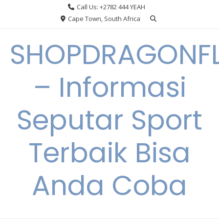
Skip
Call Us: +2782 444 YEAH
to
Cape Town, South Africa
content
SHOPDRAGONF
– Informasi
Seputar Sport
Terbaik Bisa
Anda Coba