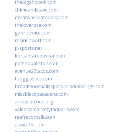
thebigshowok.com
chimeandstave.com
greatwallseafoodny.com
theloverose.com
gabriovoice.com
resinflowart.com
p-sports.net
korsairstreetwear.com
petshopallston.com
avenue26tacos.com
topgglasses.com
broadmoornailsspacoloradosprings.com
missblackpasadena.com
anneskitchen.org
valenciamarketytaqueria.com
reefrecordsllc.com
alawaffle.com