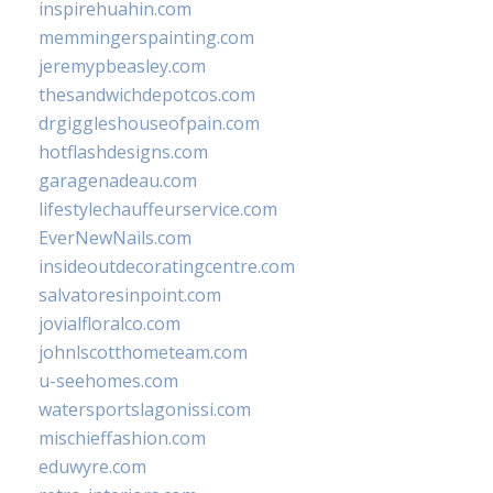
inspirehuahin.com
memmingerspainting.com
jeremypbeasley.com
thesandwichdepotcos.com
drgiggleshouseofpain.com
hotflashdesigns.com
garagenadeau.com
lifestylechauffeurservice.com
EverNewNails.com
insideoutdecoratingcentre.com
salvatoresinpoint.com
jovialfloralco.com
johnlscotthometeam.com
u-seehomes.com
watersportslagonissi.com
mischieffashion.com
eduwyre.com