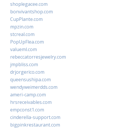
shoplegacee.com
bonvivantshop.com
CupPlante.com
mpzin.com
stcreal.com
PopUpFlea.com
valueml.com
rebeccatorresjewelry.com
jmpbliss.com
drjorgerico.com
queensushipa.com
wendyweimerdds.com
ameri-camp.com
hrsreceivables.com
empconst1.com
cinderella-support.com
bigpinkrestaurant.com