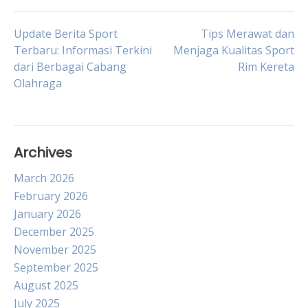
Post
Update Berita Sport
Tips Merawat dan
Terbaru: Informasi Terkini
Menjaga Kualitas Sport
dari Berbagai Cabang
Rim Kereta
navigation
Olahraga
Archives
March 2026
February 2026
January 2026
December 2025
November 2025
September 2025
August 2025
July 2025