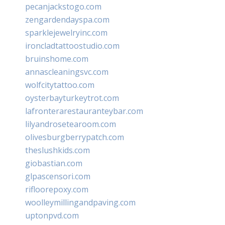
pecanjackstogo.com
zengardendayspa.com
sparklejewelryinc.com
ironcladtattoostudio.com
bruinshome.com
annascleaningsvc.com
wolfcitytattoo.com
oysterbayturkeytrot.com
lafronterarestauranteybar.com
lilyandrosetearoom.com
olivesburgberrypatch.com
theslushkids.com
giobastian.com
glpascensori.com
rifloorepoxy.com
woolleymillingandpaving.com
uptonpvd.com