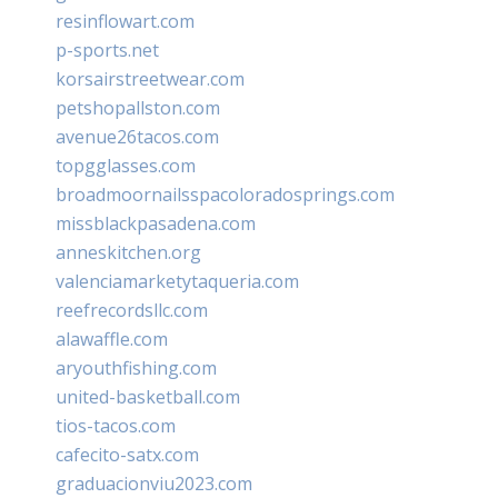
resinflowart.com
p-sports.net
korsairstreetwear.com
petshopallston.com
avenue26tacos.com
topgglasses.com
broadmoornailsspacoloradosprings.com
missblackpasadena.com
anneskitchen.org
valenciamarketytaqueria.com
reefrecordsllc.com
alawaffle.com
aryouthfishing.com
united-basketball.com
tios-tacos.com
cafecito-satx.com
graduacionviu2023.com