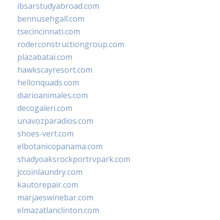
ibsarstudyabroad.com
bennusehgall.com
tsecincinnati.com
roderconstructiongroup.com
plazabatai.com
hawkscayresort.com
hellonquads.com
diarioanimales.com
decogaleri.com
unavozparadios.com
shoes-vert.com
elbotanicopanama.com
shadyoaksrockportrvpark.com
jccoinlaundry.com
kautorepair.com
marjaeswinebar.com
elmazatlanclinton.com