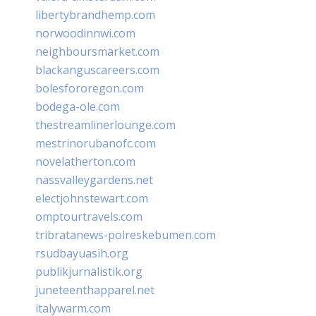
libertybrandhemp.com
norwoodinnwi.com
neighboursmarket.com
blackanguscareers.com
bolesfororegon.com
bodega-ole.com
thestreamlinerlounge.com
mestrinorubanofc.com
novelatherton.com
nassvalleygardens.net
electjohnstewart.com
omptourtravels.com
tribratanews-polreskebumen.com
rsudbayuasih.org
publikjurnalistik.org
juneteenthapparel.net
italywarm.com