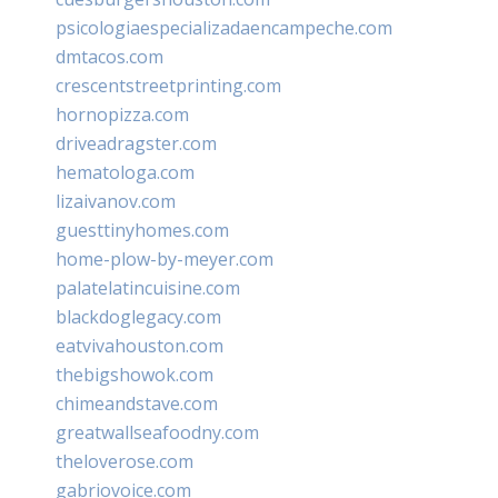
psicologiaespecializadaencampeche.com
dmtacos.com
crescentstreetprinting.com
hornopizza.com
driveadragster.com
hematologa.com
lizaivanov.com
guesttinyhomes.com
home-plow-by-meyer.com
palatelatincuisine.com
blackdoglegacy.com
eatvivahouston.com
thebigshowok.com
chimeandstave.com
greatwallseafoodny.com
theloverose.com
gabriovoice.com