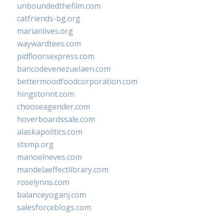
unboundedthefilm.com
catfriends-bg.org
marianlives.org
waywardtees.com
pidfloorsexpress.com
bancodevenezuelaen.com
bettermoodfoodcorporation.com
hingstonnt.com
chooseagender.com
hoverboardssale.com
alaskapolitics.com
stsmp.org
manoelneves.com
mandelaeffectlibrary.com
roselynns.com
balanceyoganj.com
salesforceblogs.com