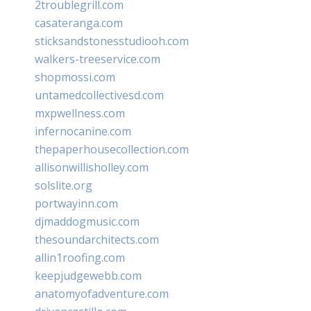
2troublegrill.com
casateranga.com
sticksandstonesstudiooh.com
walkers-treeservice.com
shopmossi.com
untamedcollectivesd.com
mxpwellness.com
infernocanine.com
thepaperhousecollection.com
allisonwillisholley.com
solslite.org
portwayinn.com
djmaddogmusic.com
thesoundarchitects.com
allin1roofing.com
keepjudgewebb.com
anatomyofadventure.com