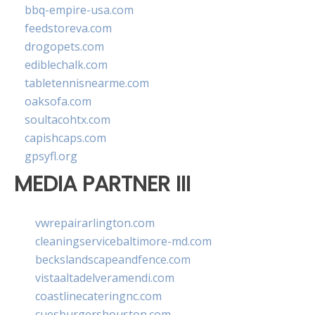
bbq-empire-usa.com
feedstoreva.com
drogopets.com
ediblechalk.com
tabletennisnearme.com
oaksofa.com
soultacohtx.com
capishcaps.com
gpsyfl.org
MEDIA PARTNER III
vwrepairarlington.com
cleaningservicebaltimore-md.com
beckslandscapeandfence.com
vistaaltadelveramendi.com
coastlinecateringnc.com
cuesburgershouston.com