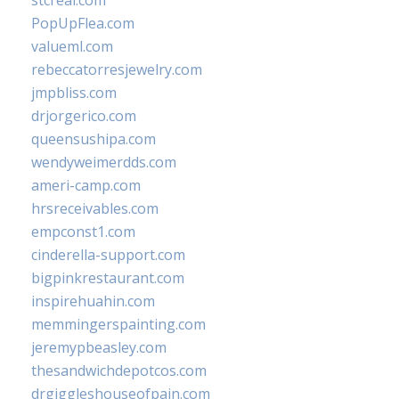
stcreal.com
PopUpFlea.com
valueml.com
rebeccatorresjewelry.com
jmpbliss.com
drjorgerico.com
queensushipa.com
wendyweimerdds.com
ameri-camp.com
hrsreceivables.com
empconst1.com
cinderella-support.com
bigpinkrestaurant.com
inspirehuahin.com
memmingerspainting.com
jeremypbeasley.com
thesandwichdepotcos.com
drgiggleshouseofpain.com