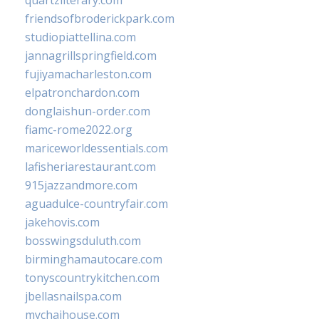
quartzliterary.com
friendsofbroderickpark.com
studiopiattellina.com
jannagrillspringfield.com
fujiyamacharleston.com
elpatronchardon.com
donglaishun-order.com
fiamc-rome2022.org
mariceworldessentials.com
lafisheriarestaurant.com
915jazzandmore.com
aguadulce-countryfair.com
jakehovis.com
bosswingsduluth.com
birminghamautocare.com
tonyscountrykitchen.com
jbellasnailspa.com
mychaihouse.com