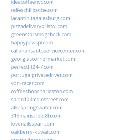
ideacoffeenyc.com
odieschillicothe.com
lacantinitagalesburg.com
pizzadeliverybristol.com
greenstarsmogcheck.com
happypawspl.com
callahansautoservicecenter.com
georgiascornermarket.com
perfectfit24-7.com
portugalprivatedriver.com
von-racer.com
coffeeshopcharleston.com
salon104mainstreet.com
alkaspringswater.com
318mainstreet8h.com
lovenailsspari.com
oakberry-kuwait.com