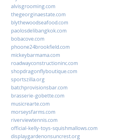
alvisgrooming.com
thegeorginaestate.com
blythewoodseafood.com
paolosdelibangkok.com
bobacove.com
phoone24brookfield.com
mickeybarmama.com
roadwayconstructioninc.com
shopdragonflyboutique.com
sportszilla.org
batchprovisionsbar.com
brasserie-gobette.com
musicrearte.com
morseysfarms.com
riverviewtennis.com
official-kelly-toys-squishmallows.com
displaygardenonsuncrest.org