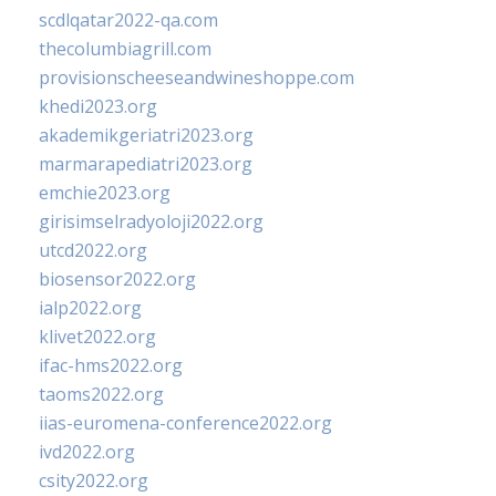
scdlqatar2022-qa.com
thecolumbiagrill.com
provisionscheeseandwineshoppe.com
khedi2023.org
akademikgeriatri2023.org
marmarapediatri2023.org
emchie2023.org
girisimselradyoloji2022.org
utcd2022.org
biosensor2022.org
ialp2022.org
klivet2022.org
ifac-hms2022.org
taoms2022.org
iias-euromena-conference2022.org
ivd2022.org
csity2022.org