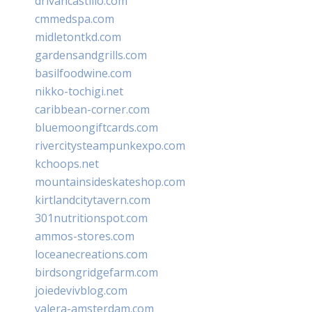
drivancastillo.com
cmmedspa.com
midletontkd.com
gardensandgrills.com
basilfoodwine.com
nikko-tochigi.net
caribbean-corner.com
bluemoongiftcards.com
rivercitysteampunkexpo.com
kchoops.net
mountainsideskateshop.com
kirtlandcitytavern.com
301nutritionspot.com
ammos-stores.com
loceanecreations.com
birdsongridgefarm.com
joiedevivblog.com
valera-amsterdam.com