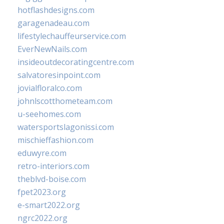
hotflashdesigns.com
garagenadeau.com
lifestylechauffeurservice.com
EverNewNails.com
insideoutdecoratingcentre.com
salvatoresinpoint.com
jovialfloralco.com
johnlscotthometeam.com
u-seehomes.com
watersportslagonissi.com
mischieffashion.com
eduwyre.com
retro-interiors.com
theblvd-boise.com
fpet2023.org
e-smart2022.org
ngrc2022.org