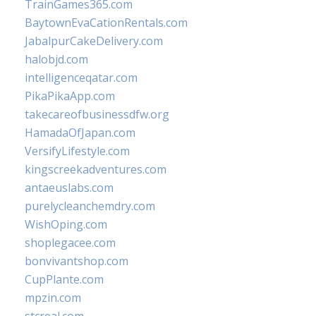
TrainGames365.com
BaytownEvaCationRentals.com
JabalpurCakeDelivery.com
halobjd.com
intelligenceqatar.com
PikaPikaApp.com
takecareofbusinessdfw.org
HamadaOfJapan.com
VersifyLifestyle.com
kingscreekadventures.com
antaeuslabs.com
purelycleanchemdry.com
WishOping.com
shoplegacee.com
bonvivantshop.com
CupPlante.com
mpzin.com