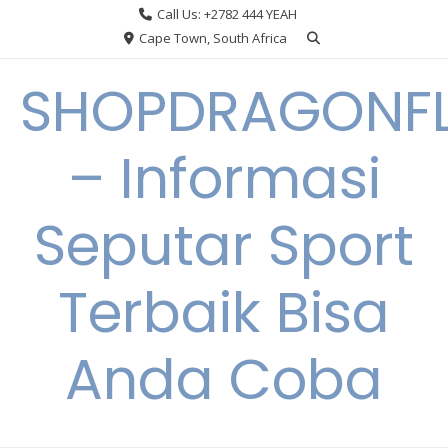
Skip
Call Us: +2782 444 YEAH
to
Cape Town, South Africa
content
SHOPDRAGONF
– Informasi
Seputar Sport
Terbaik Bisa
Anda Coba