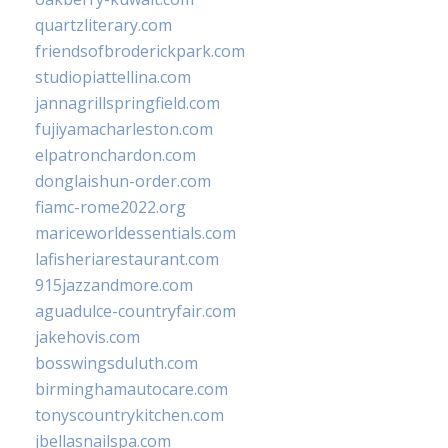
quartzliterary.com
friendsofbroderickpark.com
studiopiattellina.com
jannagrillspringfield.com
fujiyamacharleston.com
elpatronchardon.com
donglaishun-order.com
fiamc-rome2022.org
mariceworldessentials.com
lafisheriarestaurant.com
915jazzandmore.com
aguadulce-countryfair.com
jakehovis.com
bosswingsduluth.com
birminghamautocare.com
tonyscountrykitchen.com
jbellasnailspa.com