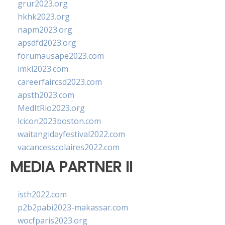
grur2023.org
hkhk2023.org
napm2023.org
apsdfd2023.org
forumausape2023.com
imkl2023.com
careerfaircsd2023.com
apsth2023.com
MedItRio2023.org
lcicon2023boston.com
waitangidayfestival2022.com
vacancesscolaires2022.com
MEDIA PARTNER II
isth2022.com
p2b2pabi2023-makassar.com
wocfparis2023.org