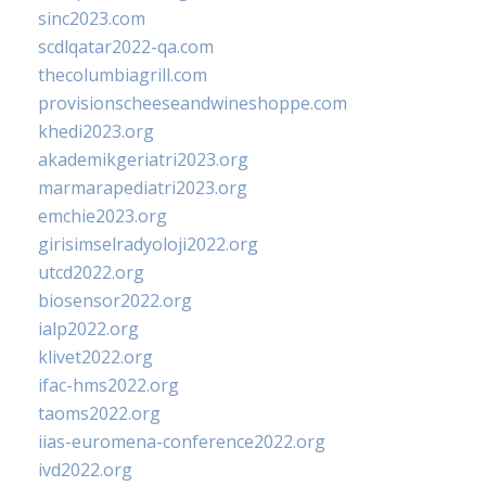
sinc2023.com
scdlqatar2022-qa.com
thecolumbiagrill.com
provisionscheeseandwineshoppe.com
khedi2023.org
akademikgeriatri2023.org
marmarapediatri2023.org
emchie2023.org
girisimselradyoloji2022.org
utcd2022.org
biosensor2022.org
ialp2022.org
klivet2022.org
ifac-hms2022.org
taoms2022.org
iias-euromena-conference2022.org
ivd2022.org