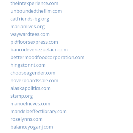
theintexperience.com
unboundedthefilm.com
catfriends-bg.org
marianlives.org
waywardtees.com
pidfloorsexpress.com
bancodevenezuelaen.com
bettermoodfoodcorporation.com
hingstonnt.com
chooseagender.com
hoverboardssale.com
alaskapolitics.com
stsmp.org
manoelneves.com
mandelaeffectlibrary.com
roselynns.com
balanceyoganj.com