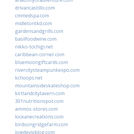
drivancastillo.com
cmmedspa.com
midletontkd.com
gardensandgrills.com
basilfoodwine.com
nikko-tochigi.net
caribbean-corner.com
bluemoongiftcards.com
rivercitysteampunkexpo.com
kchoops.net
mountainsideskateshop.com
kirtlandcitytavern.com
301nutritionspot.com
ammos-stores.com
loceanecreations.com
birdsongridgefarm.com
joiedevivblog.com