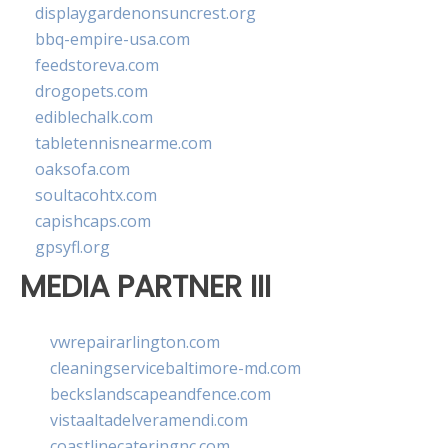
displaygardenonsuncrest.org
bbq-empire-usa.com
feedstoreva.com
drogopets.com
ediblechalk.com
tabletennisnearme.com
oaksofa.com
soultacohtx.com
capishcaps.com
gpsyfl.org
MEDIA PARTNER III
vwrepairarlington.com
cleaningservicebaltimore-md.com
beckslandscapeandfence.com
vistaaltadelveramendi.com
coastlinecateringnc.com