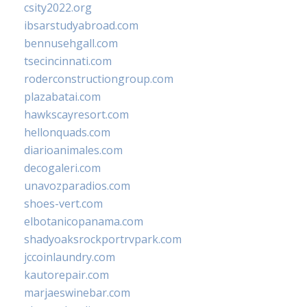
csity2022.org
ibsarstudyabroad.com
bennusehgall.com
tsecincinnati.com
roderconstructiongroup.com
plazabatai.com
hawkscayresort.com
hellonquads.com
diarioanimales.com
decogaleri.com
unavozparadios.com
shoes-vert.com
elbotanicopanama.com
shadyoaksrockportrvpark.com
jccoinlaundry.com
kautorepair.com
marjaeswinebar.com