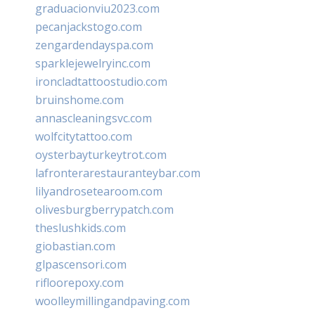
graduacionviu2023.com
pecanjackstogo.com
zengardendayspa.com
sparklejewelryinc.com
ironcladtattoostudio.com
bruinshome.com
annascleaningsvc.com
wolfcitytattoo.com
oysterbayturkeytrot.com
lafronterarestauranteybar.com
lilyandrosetearoom.com
olivesburgberrypatch.com
theslushkids.com
giobastian.com
glpascensori.com
rifloorepoxy.com
woolleymillingandpaving.com