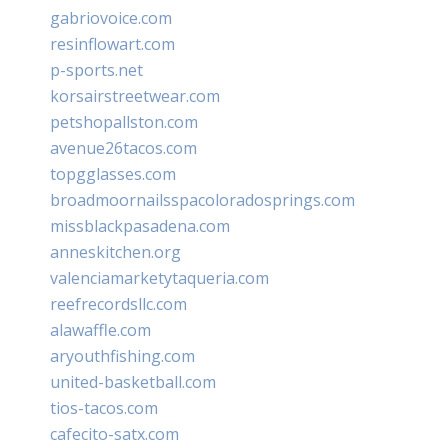
gabriovoice.com
resinflowart.com
p-sports.net
korsairstreetwear.com
petshopallston.com
avenue26tacos.com
topgglasses.com
broadmoornailsspacoloradosprings.com
missblackpasadena.com
anneskitchen.org
valenciamarketytaqueria.com
reefrecordsllc.com
alawaffle.com
aryouthfishing.com
united-basketball.com
tios-tacos.com
cafecito-satx.com