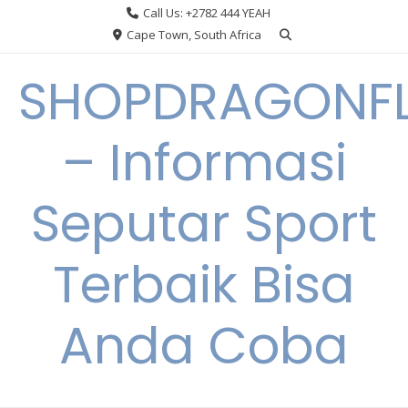
Skip
Call Us: +2782 444 YEAH
to
Cape Town, South Africa
content
SHOPDRAGONF
– Informasi
Seputar Sport
Terbaik Bisa
Anda Coba