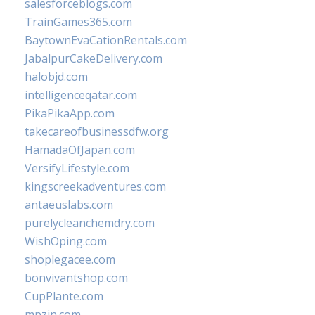
salesforceblogs.com
TrainGames365.com
BaytownEvaCationRentals.com
JabalpurCakeDelivery.com
halobjd.com
intelligenceqatar.com
PikaPikaApp.com
takecareofbusinessdfw.org
HamadaOfJapan.com
VersifyLifestyle.com
kingscreekadventures.com
antaeuslabs.com
purelycleanchemdry.com
WishOping.com
shoplegacee.com
bonvivantshop.com
CupPlante.com
mpzin.com