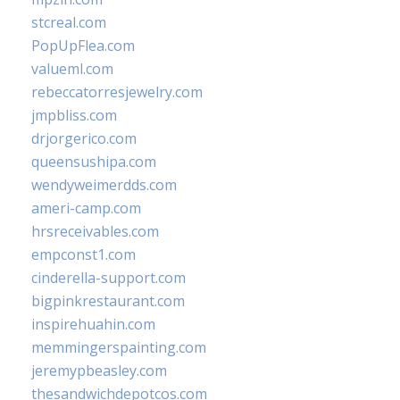
stcreal.com
PopUpFlea.com
valueml.com
rebeccatorresjewelry.com
jmpbliss.com
drjorgerico.com
queensushipa.com
wendyweimerdds.com
ameri-camp.com
hrsreceivables.com
empconst1.com
cinderella-support.com
bigpinkrestaurant.com
inspirehuahin.com
memmingerspainting.com
jeremypbeasley.com
thesandwichdepotcos.com