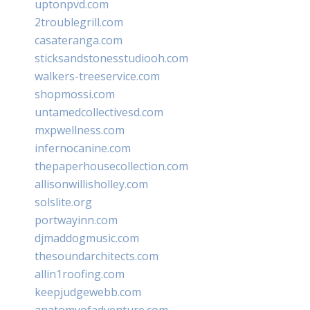
uptonpvd.com
2troublegrill.com
casateranga.com
sticksandstonesstudiooh.com
walkers-treeservice.com
shopmossi.com
untamedcollectivesd.com
mxpwellness.com
infernocanine.com
thepaperhousecollection.com
allisonwillisholley.com
solslite.org
portwayinn.com
djmaddogmusic.com
thesoundarchitects.com
allin1roofing.com
keepjudgewebb.com
anatomyofadventure.com