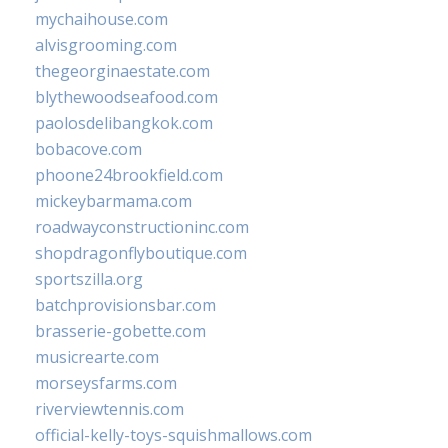
mychaihouse.com
alvisgrooming.com
thegeorginaestate.com
blythewoodseafood.com
paolosdelibangkok.com
bobacove.com
phoone24brookfield.com
mickeybarmama.com
roadwayconstructioninc.com
shopdragonflyboutique.com
sportszilla.org
batchprovisionsbar.com
brasserie-gobette.com
musicrearte.com
morseysfarms.com
riverviewtennis.com
official-kelly-toys-squishmallows.com