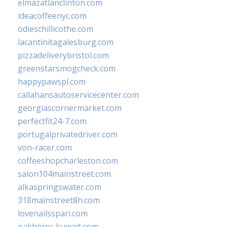
elmazatlanclinton.com
ideacoffeenyc.com
odieschillicothe.com
lacantinitagalesburg.com
pizzadeliverybristol.com
greenstarsmogcheck.com
happypawspl.com
callahansautoservicecenter.com
georgiascornermarket.com
perfectfit24-7.com
portugalprivatedriver.com
von-racer.com
coffeeshopcharleston.com
salon104mainstreet.com
alkaspringswater.com
318mainstreet8h.com
lovenailsspari.com
oakberry-kuwait.com