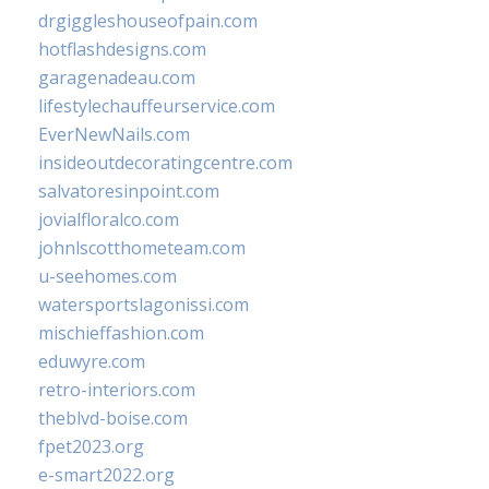
drgiggleshouseofpain.com
hotflashdesigns.com
garagenadeau.com
lifestylechauffeurservice.com
EverNewNails.com
insideoutdecoratingcentre.com
salvatoresinpoint.com
jovialfloralco.com
johnlscotthometeam.com
u-seehomes.com
watersportslagonissi.com
mischieffashion.com
eduwyre.com
retro-interiors.com
theblvd-boise.com
fpet2023.org
e-smart2022.org