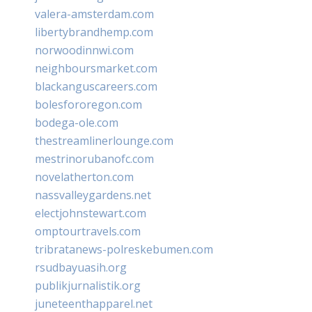
valera-amsterdam.com
libertybrandhemp.com
norwoodinnwi.com
neighboursmarket.com
blackanguscareers.com
bolesfororegon.com
bodega-ole.com
thestreamlinerlounge.com
mestrinorubanofc.com
novelatherton.com
nassvalleygardens.net
electjohnstewart.com
omptourtravels.com
tribratanews-polreskebumen.com
rsudbayuasih.org
publikjurnalistik.org
juneteenthapparel.net