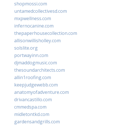
shopmossi.com
untamedcollectivesd.com
mxpwellness.com
infernocanine.com
thepaperhousecollection.com
allisonwillisholley.com
solslite.org
portwayinn.com
djmaddogmusic.com
thesoundarchitects.com
allin1roofing.com
keepjudgewebb.com
anatomyofadventure.com
drivancastillo.com
cmmedspa.com
midletontkd.com
gardensandgrills.com