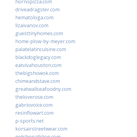
hornopizza.com
driveadragster.com
hematologa.com
lizaivanov.com
guesttinyhomes.com
home-plow-by-meyer.com
palatelatincuisine.com
blackdoglegacy.com
eatvivahouston.com
thebigshowok.com
chimeandstave.com
greatwallseafoodny.com
theloverose.com
gabriovoice.com
resinflowart.com
p-sports.net
korsairstreetwear.com
petshopallston.com