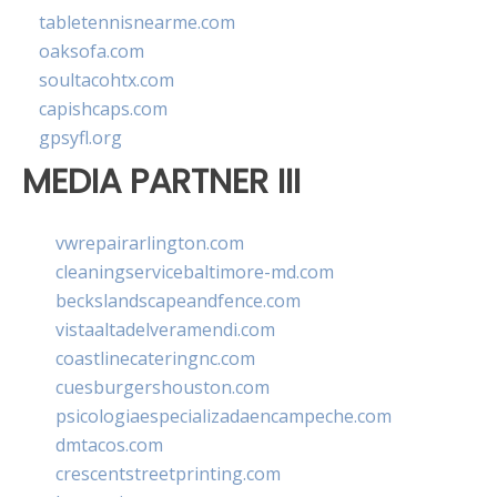
tabletennisnearme.com
oaksofa.com
soultacohtx.com
capishcaps.com
gpsyfl.org
MEDIA PARTNER III
vwrepairarlington.com
cleaningservicebaltimore-md.com
beckslandscapeandfence.com
vistaaltadelveramendi.com
coastlinecateringnc.com
cuesburgershouston.com
psicologiaespecializadaencampeche.com
dmtacos.com
crescentstreetprinting.com