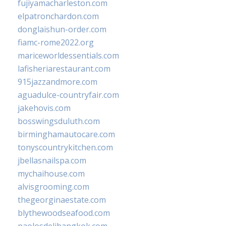
fujiyamacharleston.com
elpatronchardon.com
donglaishun-order.com
fiamc-rome2022.org
mariceworldessentials.com
lafisheriarestaurant.com
915jazzandmore.com
aguadulce-countryfair.com
jakehovis.com
bosswingsduluth.com
birminghamautocare.com
tonyscountrykitchen.com
jbellasnailspa.com
mychaihouse.com
alvisgrooming.com
thegeorginaestate.com
blythewoodseafood.com