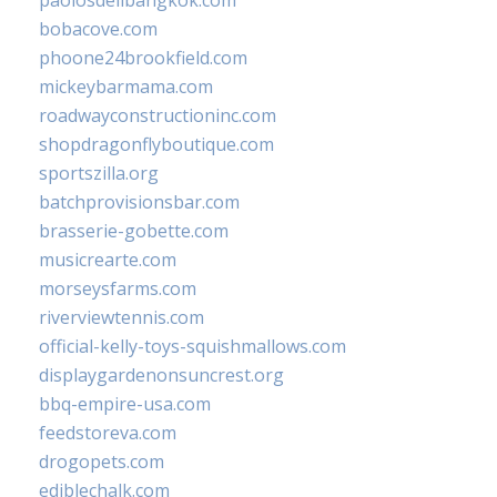
paolosdelibangkok.com
bobacove.com
phoone24brookfield.com
mickeybarmama.com
roadwayconstructioninc.com
shopdragonflyboutique.com
sportszilla.org
batchprovisionsbar.com
brasserie-gobette.com
musicrearte.com
morseysfarms.com
riverviewtennis.com
official-kelly-toys-squishmallows.com
displaygardenonsuncrest.org
bbq-empire-usa.com
feedstoreva.com
drogopets.com
ediblechalk.com