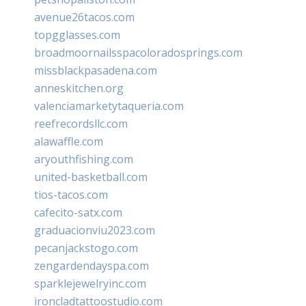
avenue26tacos.com
topgglasses.com
broadmoornailsspacoloradosprings.com
missblackpasadena.com
anneskitchen.org
valenciamarketytaqueria.com
reefrecordsllc.com
alawaffle.com
aryouthfishing.com
united-basketball.com
tios-tacos.com
cafecito-satx.com
graduacionviu2023.com
pecanjackstogo.com
zengardendayspa.com
sparklejewelryinc.com
ironcladtattoostudio.com