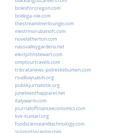
blackanguscareers.com
bolesfororegon.com
bodega-ole.com
thestreamlinerlounge.com
mestrinorubanofc.com
novelatherton.com
nassvalleygardens.net
electjohnstewart.com
omptourtravels.com
tribratanews-polreskebumen.com
rsudbayuasih.org
publikjurnalistik.org
juneteenthapparel.net
italywarm.com
journaloffinanceeconomics.com
kvk-kumari.org
foodscienceandtechnology.com
scisportsscience.com