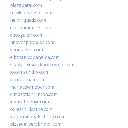
plazabatai.com
hawkscayresort.com
hellonquads.com
diarioanimales.com
decogaleri.com
unavozparadios.com
shoes-vert.com
elbotanicopanama.com
shadyoaksrockportrvpark.com
jccoinlaundry.com
kautorepair.com
marjaeswinebar.com
elmazatlanclinton.com
ideacoffeenyc.com
odieschillicothe.com
lacantinitagalesburg.com
pizzadeliverybristol.com