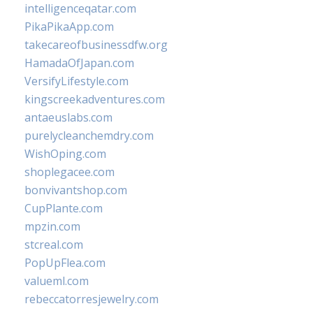
intelligenceqatar.com
PikaPikaApp.com
takecareofbusinessdfw.org
HamadaOfJapan.com
VersifyLifestyle.com
kingscreekadventures.com
antaeuslabs.com
purelycleanchemdry.com
WishOping.com
shoplegacee.com
bonvivantshop.com
CupPlante.com
mpzin.com
stcreal.com
PopUpFlea.com
valueml.com
rebeccatorresjewelry.com