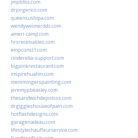
jmpbliss.com
drjorgerico.com
queensushipa.com
wendyweimerdds.com
ameri-camp.com
hrsreceivables.com
empconst1.com
cinderella-support.com
bigpinkrestaurant.com
inspirehuahin.com
memmingerspainting.com
jeremypbeasley.com
thesandwichdepotcos.com
drgiggleshouseofpain.com
hotflashdesigns.com
garagenadeau.com
lifestylechauffeurservice.com