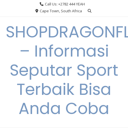
Skip
Call Us: +2782 444 YEAH
to
Cape Town, South Africa
content
SHOPDRAGONF
– Informasi
Seputar Sport
Terbaik Bisa
Anda Coba