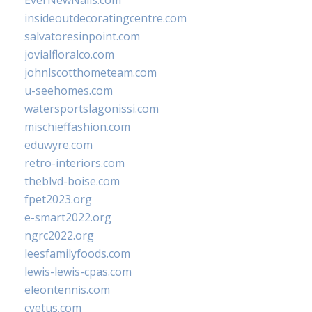
EverNewNails.com
insideoutdecoratingcentre.com
salvatoresinpoint.com
jovialfloralco.com
johnlscotthometeam.com
u-seehomes.com
watersportslagonissi.com
mischieffashion.com
eduwyre.com
retro-interiors.com
theblvd-boise.com
fpet2023.org
e-smart2022.org
ngrc2022.org
leesfamilyfoods.com
lewis-lewis-cpas.com
eleontennis.com
cyetus.com