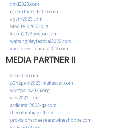
imkl2023.com
careerfaircsd2023.com
apsth2023.com
MedItRio2023.org
lcicon2023boston.com
waitangidayfestival2022.com
vacancesscolaires2022.com
MEDIA PARTNER II
isth2022.com
p2b2pabi2023-makassar.com
wocfparis2023.org
sinc2023.com
scdlqatar2022-qa.com
thecolumbiagrill.com
provisionscheeseandwineshoppe.com
khedi2023.org