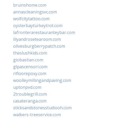
bruinshome.com
annascleaningsvc.com
wolfcitytattoo.com
oysterbayturkeytrot.com
lafronterarestauranteybar.com
lilyandrosetearoom.com
olivesburgberrypatch.com
theslushkids.com
giobastian.com
glpascensori.com
rifloorepoxy.com
woolleymillingandpaving.com
uptonpvd.com
2troublegrill.com
casateranga.com
sticksandstonesstudiooh.com
walkers-treeservice.com