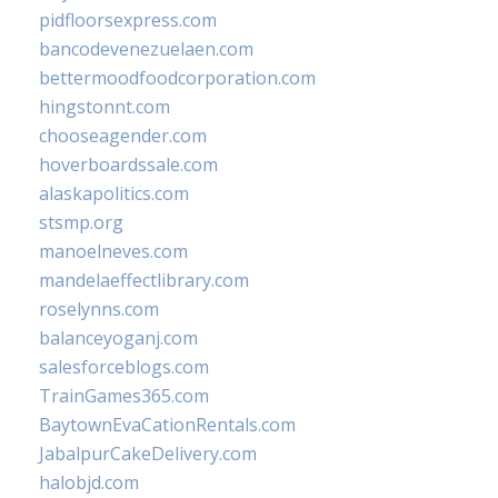
pidfloorsexpress.com
bancodevenezuelaen.com
bettermoodfoodcorporation.com
hingstonnt.com
chooseagender.com
hoverboardssale.com
alaskapolitics.com
stsmp.org
manoelneves.com
mandelaeffectlibrary.com
roselynns.com
balanceyoganj.com
salesforceblogs.com
TrainGames365.com
BaytownEvaCationRentals.com
JabalpurCakeDelivery.com
halobjd.com