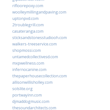
rifloorepoxy.com
woolleymillingandpaving.com
uptonpvd.com
2troublegrill.com
casateranga.com
sticksandstonesstudiooh.com
walkers-treeservice.com
shopmossi.com
untamedcollectivesd.com
mxpwellness.com
infernocanine.com
thepaperhousecollection.com
allisonwillisholley.com
solslite.org
portwayinn.com
djmaddogmusic.com
thesoundarchitects.com