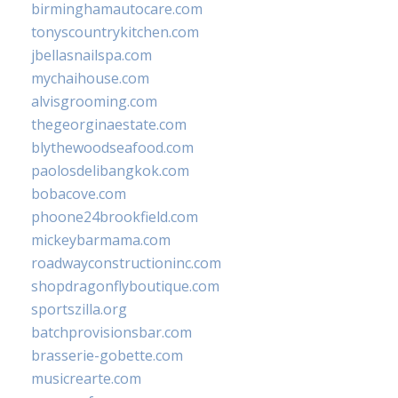
birminghamautocare.com
tonyscountrykitchen.com
jbellasnailspa.com
mychaihouse.com
alvisgrooming.com
thegeorginaestate.com
blythewoodseafood.com
paolosdelibangkok.com
bobacove.com
phoone24brookfield.com
mickeybarmama.com
roadwayconstructioninc.com
shopdragonflyboutique.com
sportszilla.org
batchprovisionsbar.com
brasserie-gobette.com
musicrearte.com