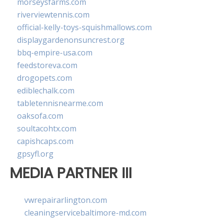
morseysfarms.com
riverviewtennis.com
official-kelly-toys-squishmallows.com
displaygardenonsuncrest.org
bbq-empire-usa.com
feedstoreva.com
drogopets.com
ediblechalk.com
tabletennisnearme.com
oaksofa.com
soultacohtx.com
capishcaps.com
gpsyfl.org
MEDIA PARTNER III
vwrepairarlington.com
cleaningservicebaltimore-md.com