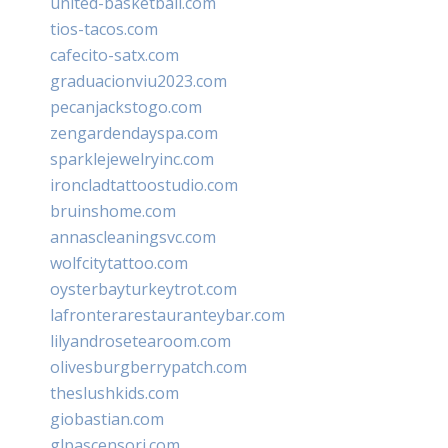
united-basketball.com
tios-tacos.com
cafecito-satx.com
graduacionviu2023.com
pecanjackstogo.com
zengardendayspa.com
sparklejewelryinc.com
ironcladtattoostudio.com
bruinshome.com
annascleaningsvc.com
wolfcitytattoo.com
oysterbayturkeytrot.com
lafronterarestauranteybar.com
lilyandrosetearoom.com
olivesburgberrypatch.com
theslushkids.com
giobastian.com
glpascensori.com