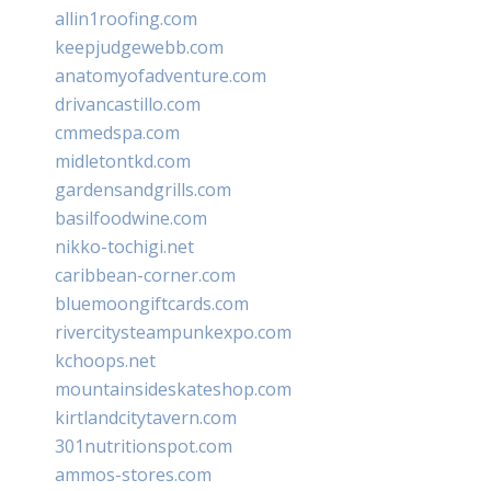
allin1roofing.com
keepjudgewebb.com
anatomyofadventure.com
drivancastillo.com
cmmedspa.com
midletontkd.com
gardensandgrills.com
basilfoodwine.com
nikko-tochigi.net
caribbean-corner.com
bluemoongiftcards.com
rivercitysteampunkexpo.com
kchoops.net
mountainsideskateshop.com
kirtlandcitytavern.com
301nutritionspot.com
ammos-stores.com