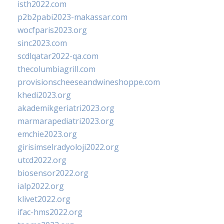
isth2022.com
p2b2pabi2023-makassar.com
wocfparis2023.org
sinc2023.com
scdlqatar2022-qa.com
thecolumbiagrill.com
provisionscheeseandwineshoppe.com
khedi2023.org
akademikgeriatri2023.org
marmarapediatri2023.org
emchie2023.org
girisimselradyoloji2022.org
utcd2022.org
biosensor2022.org
ialp2022.org
klivet2022.org
ifac-hms2022.org