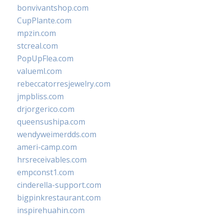
bonvivantshop.com
CupPlante.com
mpzin.com
stcreal.com
PopUpFlea.com
valueml.com
rebeccatorresjewelry.com
jmpbliss.com
drjorgerico.com
queensushipa.com
wendyweimerdds.com
ameri-camp.com
hrsreceivables.com
empconst1.com
cinderella-support.com
bigpinkrestaurant.com
inspirehuahin.com