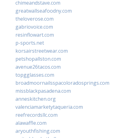
chimeandstave.com
greatwallseafoodny.com
theloverose.com
gabriovoice.com
resinflowart.com
p-sports.net
korsairstreetwear.com
petshopallston.com
avenue26tacos.com
topgglasses.com
broadmoornailsspacoloradosprings.com
missblackpasadena.com
anneskitchen.org
valenciamarketytaqueria.com
reefrecordsllc.com
alawaffle.com
aryouthfishing.com