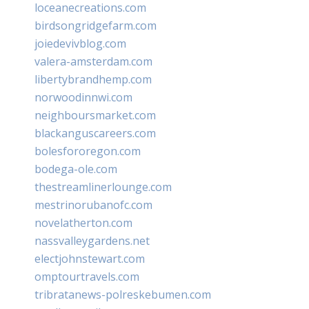
loceanecreations.com
birdsongridgefarm.com
joiedevivblog.com
valera-amsterdam.com
libertybrandhemp.com
norwoodinnwi.com
neighboursmarket.com
blackanguscareers.com
bolesfororegon.com
bodega-ole.com
thestreamlinerlounge.com
mestrinorubanofc.com
novelatherton.com
nassvalleygardens.net
electjohnstewart.com
omptourtravels.com
tribratanews-polreskebumen.com