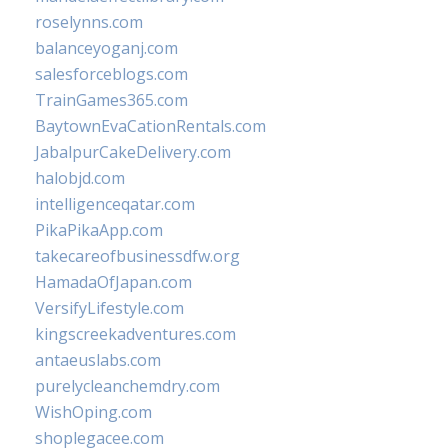
roselynns.com
balanceyoganj.com
salesforceblogs.com
TrainGames365.com
BaytownEvaCationRentals.com
JabalpurCakeDelivery.com
halobjd.com
intelligenceqatar.com
PikaPikaApp.com
takecareofbusinessdfw.org
HamadaOfJapan.com
VersifyLifestyle.com
kingscreekadventures.com
antaeuslabs.com
purelycleanchemdry.com
WishOping.com
shoplegacee.com