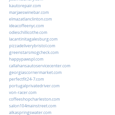
kautorepair.com
marjaeswinebar.com
elmazatlanclinton.com
ideacoffeenyc.com
odieschillicothe.com
lacantinitagalesburg.com
pizzadeliverybristol.com
greenstarsmogcheck.com
happypawspl.com
callahansautoservicecenter.com
georgiascornermarket.com
perfectfit24-7.com
portugalprivatedriver.com
von-racer.com
coffeeshopcharleston.com
salon104mainstreet.com
alkaspringswater.com