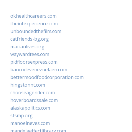
okhealthcareers.com
theintexperience.com
unboundedthefilm.com
catfriends-bg.org
marianlives.org
waywardtees.com
pidfloorsexpress.com
bancodevenezuelaen.com
bettermoodfoodcorporation.com
hingstonnt.com
chooseagender.com
hoverboardssale.com
alaskapolitics.com
stsmp.org
manoelneves.com
mandelaeffectlibrary.com