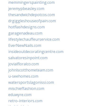
memmingerspainting.com
jeremypbeasley.com
thesandwichdepotcos.com
drgiggleshouseofpain.com
hotflashdesigns.com
garagenadeau.com
lifestylechauffeurservice.com
EverNewNails.com
insideoutdecoratingcentre.com
salvatoresinpoint.com
jovialfloralco.com
johnlscotthometeam.com
u-seehomes.com
watersportslagonissi.com
mischieffashion.com
eduwyre.com
retro-interiors.com