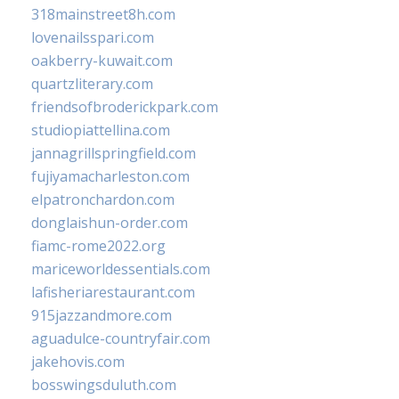
318mainstreet8h.com
lovenailsspari.com
oakberry-kuwait.com
quartzliterary.com
friendsofbroderickpark.com
studiopiattellina.com
jannagrillspringfield.com
fujiyamacharleston.com
elpatronchardon.com
donglaishun-order.com
fiamc-rome2022.org
mariceworldessentials.com
lafisheriarestaurant.com
915jazzandmore.com
aguadulce-countryfair.com
jakehovis.com
bosswingsduluth.com