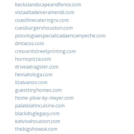
beckslandscapeandfence.com
vistaaltadelveramendi.com
coastlinecateringnc.com
cuesburgershouston.com
psicologiaespecializadaencampeche.com
dmtacos.com
crescentstreetprinting.com
hornopizza.com
driveadragster.com
hematologa.com
lizaivanov.com
guesttinyhomes.com
home-plow-by-meyer.com
palatelatincuisine.com
blackdoglegacy.com
eatvivahouston.com
thebigshowok.com