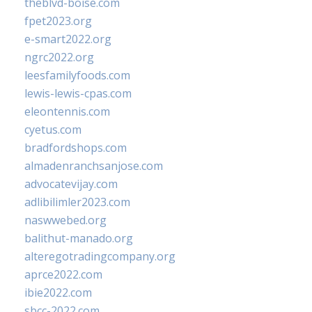
theblvd-boise.com
fpet2023.org
e-smart2022.org
ngrc2022.org
leesfamilyfoods.com
lewis-lewis-cpas.com
eleontennis.com
cyetus.com
bradfordshops.com
almadenranchsanjose.com
advocatevijay.com
adlibilimler2023.com
naswwebed.org
balithut-manado.org
alteregotradingcompany.org
aprce2022.com
ibie2022.com
sbcc-2022.com