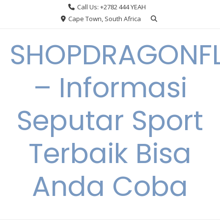
Skip
Call Us: +2782 444 YEAH
to
Cape Town, South Africa
content
SHOPDRAGONF
– Informasi
Seputar Sport
Terbaik Bisa
Anda Coba