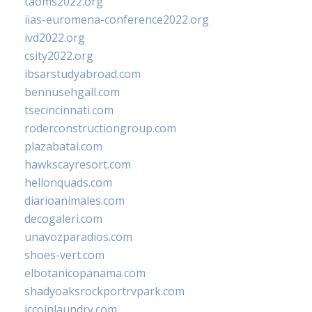
taoms2022.org
iias-euromena-conference2022.org
ivd2022.org
csity2022.org
ibsarstudyabroad.com
bennusehgall.com
tsecincinnati.com
roderconstructiongroup.com
plazabatai.com
hawkscayresort.com
hellonquads.com
diarioanimales.com
decogaleri.com
unavozparadios.com
shoes-vert.com
elbotanicopanama.com
shadyoaksrockportrvpark.com
jccoinlaundry.com