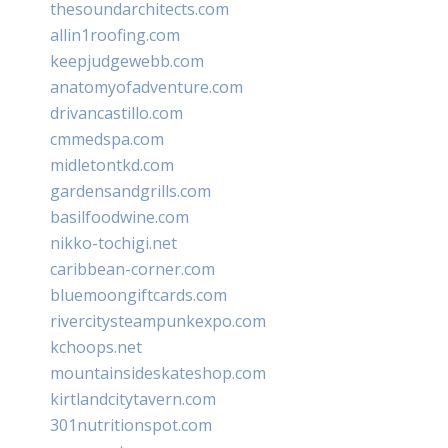
thesoundarchitects.com
allin1roofing.com
keepjudgewebb.com
anatomyofadventure.com
drivancastillo.com
cmmedspa.com
midletontkd.com
gardensandgrills.com
basilfoodwine.com
nikko-tochigi.net
caribbean-corner.com
bluemoongiftcards.com
rivercitysteampunkexpo.com
kchoops.net
mountainsideskateshop.com
kirtlandcitytavern.com
301nutritionspot.com