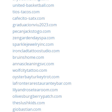
united-basketball.com
tios-tacos.com
cafecito-satx.com
graduacionviu2023.com
pecanjackstogo.com
zengardendayspa.com
sparklejewelryinc.com
ironcladtattoostudio.com
bruinshome.com
annascleaningsvc.com
wolfcitytattoo.com
oysterbayturkeytrot.com
lafronterarestauranteybar.com
lilyandrosetearoom.com
olivesburgberrypatch.com
theslushkids.com
giobastian.com