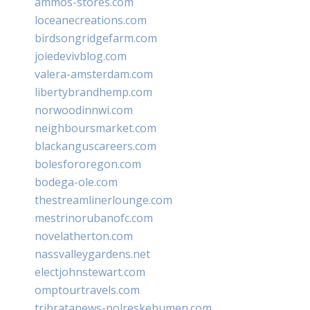
ammos-stores.com
loceanecreations.com
birdsongridgefarm.com
joiedevivblog.com
valera-amsterdam.com
libertybrandhemp.com
norwoodinnwi.com
neighboursmarket.com
blackanguscareers.com
bolesfororegon.com
bodega-ole.com
thestreamlinerlounge.com
mestrinorubanofc.com
novelatherton.com
nassvalleygardens.net
electjohnstewart.com
omptourtravels.com
tribratanews-polreskebumen.com