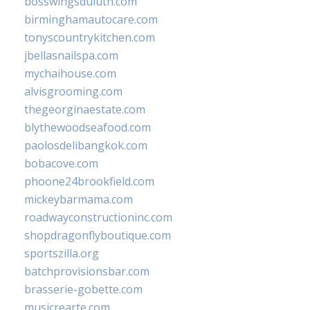
bosswingsduluth.com
birminghamautocare.com
tonyscountrykitchen.com
jbellasnailspa.com
mychaihouse.com
alvisgrooming.com
thegeorginaestate.com
blythewoodseafood.com
paolosdelibangkok.com
bobacove.com
phoone24brookfield.com
mickeybarmama.com
roadwayconstructioninc.com
shopdragonflyboutique.com
sportszilla.org
batchprovisionsbar.com
brasserie-gobette.com
musicrearte.com