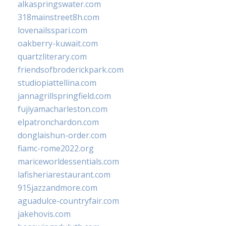
alkaspringswater.com
318mainstreet8h.com
lovenailsspari.com
oakberry-kuwait.com
quartzliterary.com
friendsofbroderickpark.com
studiopiattellina.com
jannagrillspringfield.com
fujiyamacharleston.com
elpatronchardon.com
donglaishun-order.com
fiamc-rome2022.org
mariceworldessentials.com
lafisheriarestaurant.com
915jazzandmore.com
aguadulce-countryfair.com
jakehovis.com