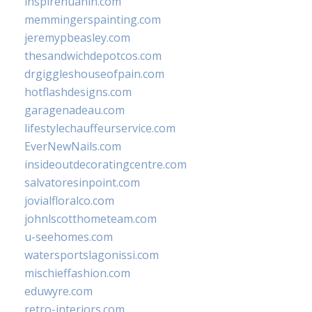
inspirehuahin.com
memmingerspainting.com
jeremypbeasley.com
thesandwichdepotcos.com
drgiggleshouseofpain.com
hotflashdesigns.com
garagenadeau.com
lifestylechauffeurservice.com
EverNewNails.com
insideoutdecoratingcentre.com
salvatoresinpoint.com
jovialfloralco.com
johnlscotthometeam.com
u-seehomes.com
watersportslagonissi.com
mischieffashion.com
eduwyre.com
retro-interiors.com