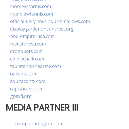
morseysfarms.com
riverviewtennis.com
official-kelly-toys-squishmallows.com
displaygardenonsuncrest.org
bbq-empire-usa.com
feedstoreva.com
drogopets.com
ediblechalk.com
tabletennisnearme.com
oaksofa.com
soultacohtx.com
capishcaps.com
gpsyfl.org
MEDIA PARTNER III
vwrepairarlington.com