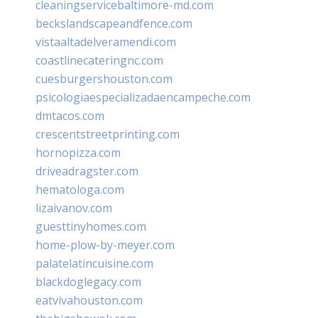
cleaningservicebaltimore-md.com
beckslandscapeandfence.com
vistaaltadelveramendi.com
coastlinecateringnc.com
cuesburgershouston.com
psicologiaespecializadaencampeche.com
dmtacos.com
crescentstreetprinting.com
hornopizza.com
driveadragster.com
hematologa.com
lizaivanov.com
guesttinyhomes.com
home-plow-by-meyer.com
palatelatincuisine.com
blackdoglegacy.com
eatvivahouston.com