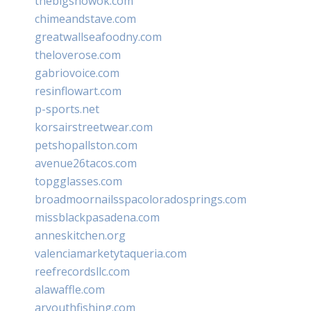
thebigshowok.com
chimeandstave.com
greatwallseafoodny.com
theloverose.com
gabriovoice.com
resinflowart.com
p-sports.net
korsairstreetwear.com
petshopallston.com
avenue26tacos.com
topgglasses.com
broadmoornailsspacoloradosprings.com
missblackpasadena.com
anneskitchen.org
valenciamarketytaqueria.com
reefrecordsllc.com
alawaffle.com
aryouthfishing.com