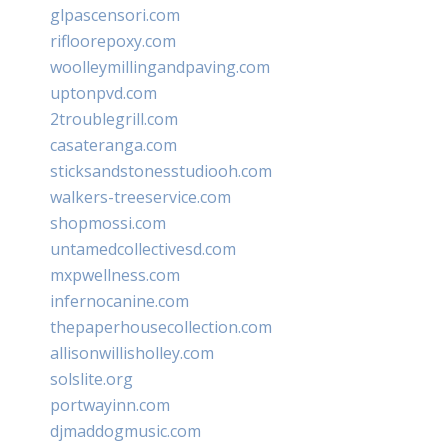
glpascensori.com
rifloorepoxy.com
woolleymillingandpaving.com
uptonpvd.com
2troublegrill.com
casateranga.com
sticksandstonesstudiooh.com
walkers-treeservice.com
shopmossi.com
untamedcollectivesd.com
mxpwellness.com
infernocanine.com
thepaperhousecollection.com
allisonwillisholley.com
solslite.org
portwayinn.com
djmaddogmusic.com