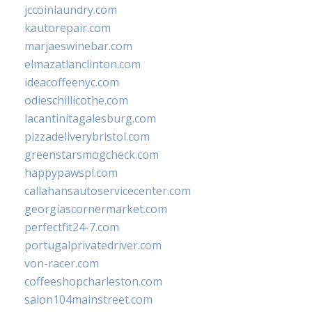
jccoinlaundry.com
kautorepair.com
marjaeswinebar.com
elmazatlanclinton.com
ideacoffeenyc.com
odieschillicothe.com
lacantinitagalesburg.com
pizzadeliverybristol.com
greenstarsmogcheck.com
happypawspl.com
callahansautoservicecenter.com
georgiascornermarket.com
perfectfit24-7.com
portugalprivatedriver.com
von-racer.com
coffeeshopcharleston.com
salon104mainstreet.com