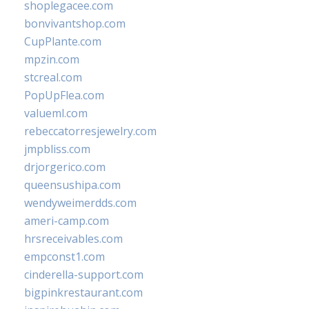
shoplegacee.com
bonvivantshop.com
CupPlante.com
mpzin.com
stcreal.com
PopUpFlea.com
valueml.com
rebeccatorresjewelry.com
jmpbliss.com
drjorgerico.com
queensushipa.com
wendyweimerdds.com
ameri-camp.com
hrsreceivables.com
empconst1.com
cinderella-support.com
bigpinkrestaurant.com