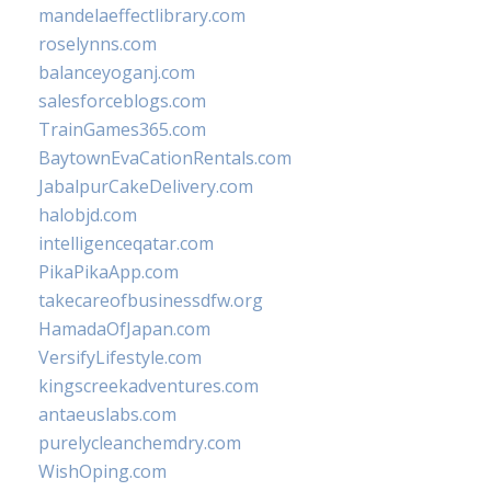
mandelaeffectlibrary.com
roselynns.com
balanceyoganj.com
salesforceblogs.com
TrainGames365.com
BaytownEvaCationRentals.com
JabalpurCakeDelivery.com
halobjd.com
intelligenceqatar.com
PikaPikaApp.com
takecareofbusinessdfw.org
HamadaOfJapan.com
VersifyLifestyle.com
kingscreekadventures.com
antaeuslabs.com
purelycleanchemdry.com
WishOping.com