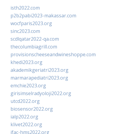
isth2022.com
p2b2pabi2023-makassar.com
wocfparis2023.org
sinc2023.com
scdlqatar2022-qa.com
thecolumbiagrill.com
provisionscheeseandwineshoppe.com
khedi2023.org
akademikgeriatri2023.org
marmarapediatri2023.org
emchie2023.org
girisimselradyoloji2022.org
utcd2022.org
biosensor2022.org
ialp2022.org
klivet2022.org
ifac-hms2022.org