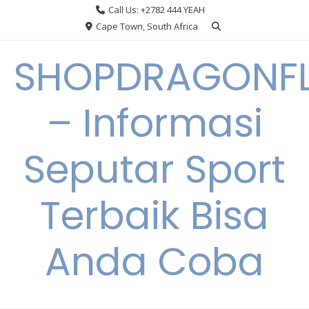
Skip
Call Us: +2782 444 YEAH
to
Cape Town, South Africa
content
SHOPDRAGONF
– Informasi
Seputar Sport
Terbaik Bisa
Anda Coba