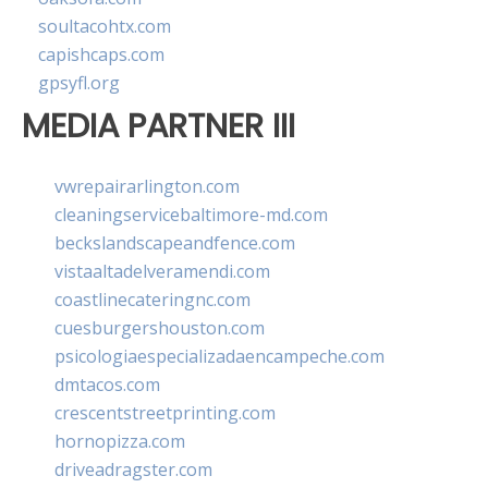
soultacohtx.com
capishcaps.com
gpsyfl.org
MEDIA PARTNER III
vwrepairarlington.com
cleaningservicebaltimore-md.com
beckslandscapeandfence.com
vistaaltadelveramendi.com
coastlinecateringnc.com
cuesburgershouston.com
psicologiaespecializadaencampeche.com
dmtacos.com
crescentstreetprinting.com
hornopizza.com
driveadragster.com