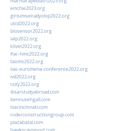
marmarapediatri2023.org
emchie2023.org
girisimselradyoloji2022.org
utcd2022.org
biosensor2022.org
ialp2022.org
klivet2022.org
ifac-hms2022.org
taoms2022.org
iias-euromena-conference2022.org
ivd2022.org
csity2022.org
ibsarstudyabroad.com
bennusehgall.com
tsecincinnati.com
roderconstructiongroup.com
plazabatai.com
hawkscayresort.com