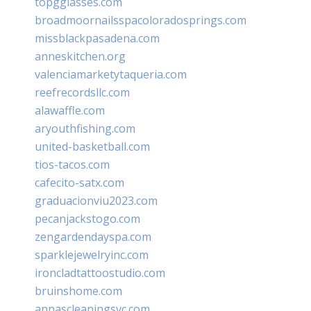
topgglasses.com
broadmoornailsspacoloradosprings.com
missblackpasadena.com
anneskitchen.org
valenciamarketytaqueria.com
reefrecordsllc.com
alawaffle.com
aryouthfishing.com
united-basketball.com
tios-tacos.com
cafecito-satx.com
graduacionviu2023.com
pecanjackstogo.com
zengardendayspa.com
sparklejewelryinc.com
ironcladtattoostudio.com
bruinshome.com
annascleaningsvc.com