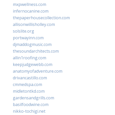
mxpwellness.com
infernocanine.com
thepaperhousecollection.com
allisonwillisholley.com
solslite.org
portwayinn.com
djmaddogmusic.com
thesoundarchitects.com
allin1roofing.com
keepjudgewebb.com
anatomyofadventure.com
drivancastillo.com
cmmedspa.com
midletontkd.com
gardensandgrills.com
basilfoodwine.com
nikko-tochigi.net