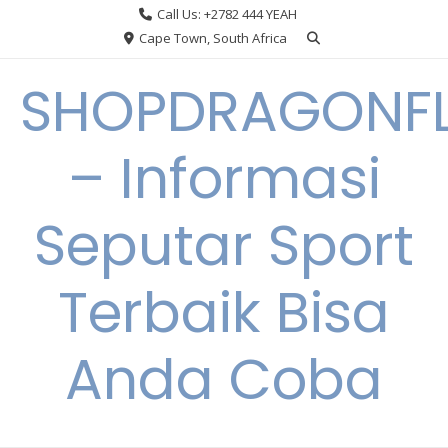
Skip
Call Us: +2782 444 YEAH
to
Cape Town, South Africa
content
SHOPDRAGONF
– Informasi
Seputar Sport
Terbaik Bisa
Anda Coba