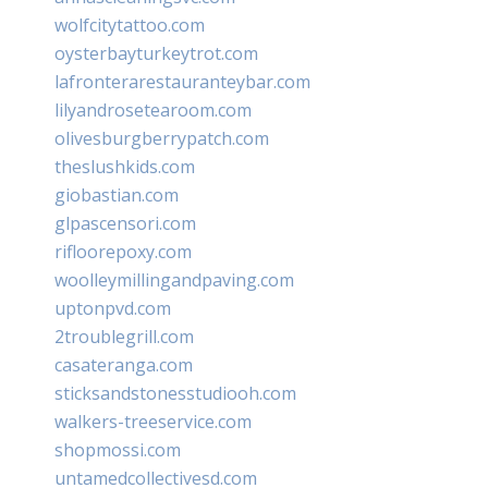
wolfcitytattoo.com
oysterbayturkeytrot.com
lafronterarestauranteybar.com
lilyandrosetearoom.com
olivesburgberrypatch.com
theslushkids.com
giobastian.com
glpascensori.com
rifloorepoxy.com
woolleymillingandpaving.com
uptonpvd.com
2troublegrill.com
casateranga.com
sticksandstonesstudiooh.com
walkers-treeservice.com
shopmossi.com
untamedcollectivesd.com