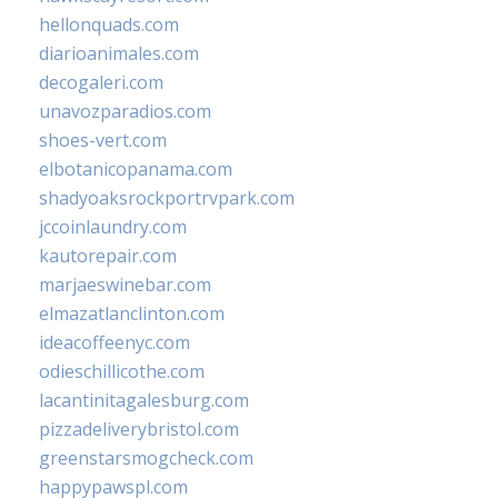
hellonquads.com
diarioanimales.com
decogaleri.com
unavozparadios.com
shoes-vert.com
elbotanicopanama.com
shadyoaksrockportrvpark.com
jccoinlaundry.com
kautorepair.com
marjaeswinebar.com
elmazatlanclinton.com
ideacoffeenyc.com
odieschillicothe.com
lacantinitagalesburg.com
pizzadeliverybristol.com
greenstarsmogcheck.com
happypawspl.com