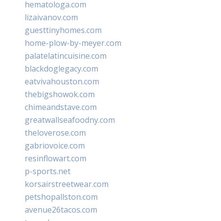
hematologa.com
lizaivanov.com
guesttinyhomes.com
home-plow-by-meyer.com
palatelatincuisine.com
blackdoglegacy.com
eatvivahouston.com
thebigshowok.com
chimeandstave.com
greatwallseafoodny.com
theloverose.com
gabriovoice.com
resinflowart.com
p-sports.net
korsairstreetwear.com
petshopallston.com
avenue26tacos.com