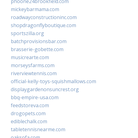
phoone24brookfield.com
mickeybarmama.com
roadwayconstructioninc.com
shopdragonflyboutique.com
sportszilla.org
batchprovisionsbar.com
brasserie-gobette.com
musicrearte.com
morseysfarms.com
riverviewtennis.com
official-kelly-toys-squishmallows.com
displaygardenonsuncrest.org
bbq-empire-usa.com
feedstoreva.com
drogopets.com
ediblechalk.com
tabletennisnearme.com
oaksofa.com