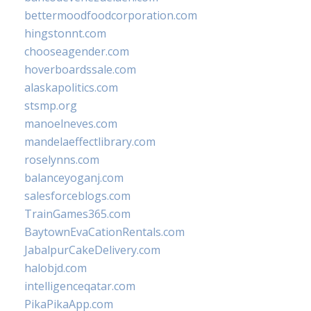
bettermoodfoodcorporation.com
hingstonnt.com
chooseagender.com
hoverboardssale.com
alaskapolitics.com
stsmp.org
manoelneves.com
mandelaeffectlibrary.com
roselynns.com
balanceyoganj.com
salesforceblogs.com
TrainGames365.com
BaytownEvaCationRentals.com
JabalpurCakeDelivery.com
halobjd.com
intelligenceqatar.com
PikaPikaApp.com