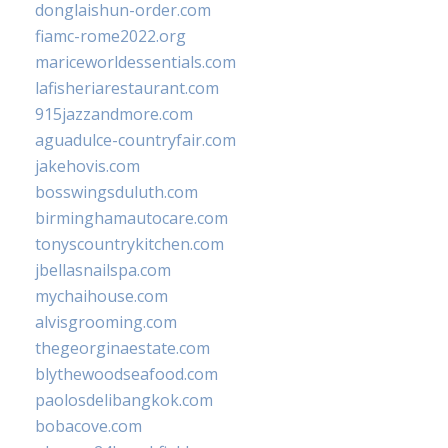
donglaishun-order.com
fiamc-rome2022.org
mariceworldessentials.com
lafisheriarestaurant.com
915jazzandmore.com
aguadulce-countryfair.com
jakehovis.com
bosswingsduluth.com
birminghamautocare.com
tonyscountrykitchen.com
jbellasnailspa.com
mychaihouse.com
alvisgrooming.com
thegeorginaestate.com
blythewoodseafood.com
paolosdelibangkok.com
bobacove.com