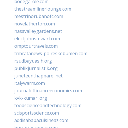
bodega-ole.com
thestreamlinerlounge.com
mestrinorubanofc.com
novelatherton.com
nassvalleygardens.net
electjohnstewart.com
omptourtravels.com
tribratanews-polreskebumen.com
rsudbayuasih.org
publikjurnalistik.org
juneteenthapparel.net
italywarm.com
journaloffinanceeconomics.com
kvk-kumari.org
foodscienceandtechnology.com
scisportsscience.com
addisababacuisineaz.com
burgerimcamas.com