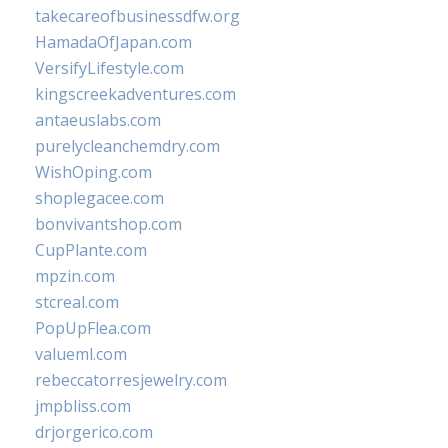
takecareofbusinessdfw.org
HamadaOfJapan.com
VersifyLifestyle.com
kingscreekadventures.com
antaeuslabs.com
purelycleanchemdry.com
WishOping.com
shoplegacee.com
bonvivantshop.com
CupPlante.com
mpzin.com
stcreal.com
PopUpFlea.com
valueml.com
rebeccatorresjewelry.com
jmpbliss.com
drjorgerico.com