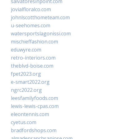
salvatoresinpoint.com
jovialfloralco.com
johnlscotthometeam.com
u-seehomes.com
watersportslagonissi.com
mischieffashion.com
eduwyre.com
retro-interiors.com
theblvd-boise.com
fpet2023.org
e-smart2022.org
ngrc2022.org
leesfamilyfoods.com
lewis-lewis-cpas.com
eleontennis.com
cyetus.com
bradfordshops.com
almadenranchsanjose.com