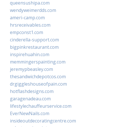
queensushipa.com
wendyweimerdds.com
ameri-camp.com
hrsreceivables.com
empconst1.com
cinderella-support.com
bigpinkrestaurant.com
inspirehuahin.com
memmingerspainting.com
jeremypbeasley.com
thesandwichdepotcos.com
drgiggleshouseofpain.com
hotflashdesigns.com
garagenadeau.com
lifestylechauffeurservice.com
EverNewNails.com
insideoutdecoratingcentre.com