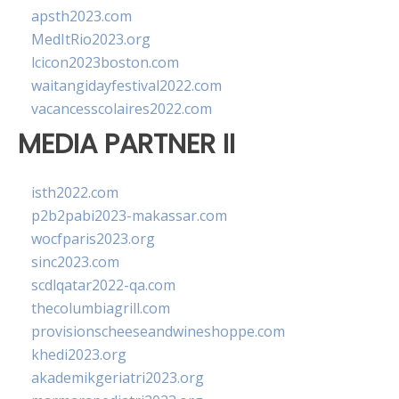
apsth2023.com
MedItRio2023.org
lcicon2023boston.com
waitangidayfestival2022.com
vacancesscolaires2022.com
MEDIA PARTNER II
isth2022.com
p2b2pabi2023-makassar.com
wocfparis2023.org
sinc2023.com
scdlqatar2022-qa.com
thecolumbiagrill.com
provisionscheeseandwineshoppe.com
khedi2023.org
akademikgeriatri2023.org