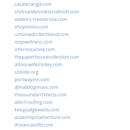
casateranga.com
sticksandstonesstudiooh.com
walkers-treeservice.com
shopmossi.com
untamedcollectivesd.com
mxpwellness.com
infernocanine.com
thepaperhousecollection.com
allisonwillisholley.com
solslite.org
portwayinn.com
djmaddogmusic.com
thesoundarchitects.com
allin1roofing.com
keepjudgewebb.com
anatomyofadventure.com
drivancastillo.com