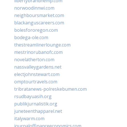
libertybrandhemp.com
norwoodinnwi.com
neighboursmarket.com
blackanguscareers.com
bolesfororegon.com
bodega-ole.com
thestreamlinerlounge.com
mestrinorubanofc.com
novelatherton.com
nassvalleygardens.net
electjohnstewart.com
omptourtravels.com
tribratanews-polreskebumen.com
rsudbayuasih.org
publikjurnalistik.org
juneteenthapparel.net
italywarm.com
journaloffinanceeconomics.com