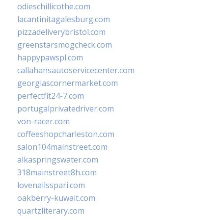
odieschillicothe.com
lacantinitagalesburg.com
pizzadeliverybristol.com
greenstarsmogcheck.com
happypawspl.com
callahansautoservicecenter.com
georgiascornermarket.com
perfectfit24-7.com
portugalprivatedriver.com
von-racer.com
coffeeshopcharleston.com
salon104mainstreet.com
alkaspringswater.com
318mainstreet8h.com
lovenailsspari.com
oakberry-kuwait.com
quartzliterary.com