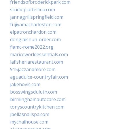
friendsofbroderickpark.com
studiopiattellina.com
jannagrillspringfield.com
fujiyamacharleston.com
elpatronchardon.com
donglaishun-order.com
fiamc-rome2022.org
mariceworldessentials.com
lafisheriarestaurant.com
915jazzandmore.com
aguadulce-countryfair.com
jakehovis.com
bosswingsduluth.com
birminghamautocare.com
tonyscountrykitchen.com
jbellasnailspa.com
mychaihouse.com