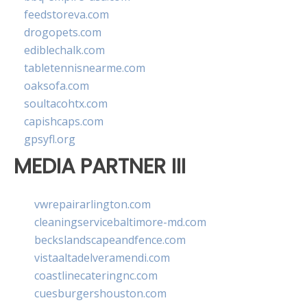
feedstoreva.com
drogopets.com
ediblechalk.com
tabletennisnearme.com
oaksofa.com
soultacohtx.com
capishcaps.com
gpsyfl.org
MEDIA PARTNER III
vwrepairarlington.com
cleaningservicebaltimore-md.com
beckslandscapeandfence.com
vistaaltadelveramendi.com
coastlinecateringnc.com
cuesburgershouston.com