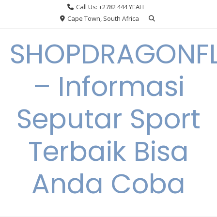
Skip
Call Us: +2782 444 YEAH
to
Cape Town, South Africa
content
SHOPDRAGONF
– Informasi
Seputar Sport
Terbaik Bisa
Anda Coba