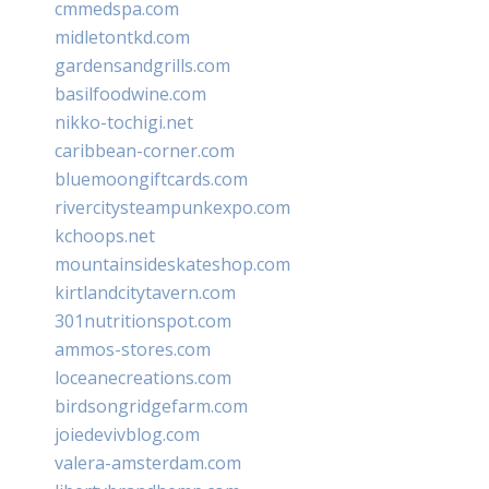
cmmedspa.com
midletontkd.com
gardensandgrills.com
basilfoodwine.com
nikko-tochigi.net
caribbean-corner.com
bluemoongiftcards.com
rivercitysteampunkexpo.com
kchoops.net
mountainsideskateshop.com
kirtlandcitytavern.com
301nutritionspot.com
ammos-stores.com
loceanecreations.com
birdsongridgefarm.com
joiedevivblog.com
valera-amsterdam.com