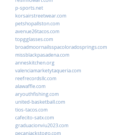
p-sports.net
korsairstreetwear.com
petshopallston.com
avenue26tacos.com
topgglasses.com
broadmoornailsspacoloradosprings.com
missblackpasadena.com
anneskitchen.org
valenciamarketytaqueria.com
reefrecordsllc.com
alawaffle.com
aryouthfishing.com
united-basketball.com
tios-tacos.com
cafecito-satx.com
graduacionviu2023.com
pecanjackstogo.com