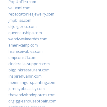
PopUpFlea.com
valueml.com
rebeccatorresjewelry.com
jmpbliss.com
drjorgerico.com
queensushipa.com
wendyweimerdds.com
ameri-camp.com
hrsreceivables.com
empconst1.com
cinderella-support.com
bigpinkrestaurant.com
inspirehuahin.com
memmingerspainting.com
jeremypbeasley.com
thesandwichdepotcos.com
drgiggleshouseofpain.com