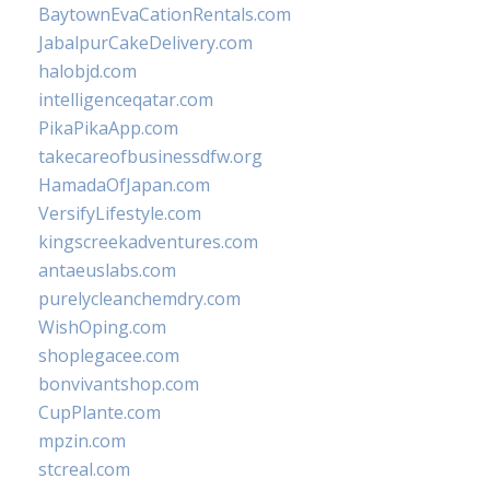
BaytownEvaCationRentals.com
JabalpurCakeDelivery.com
halobjd.com
intelligenceqatar.com
PikaPikaApp.com
takecareofbusinessdfw.org
HamadaOfJapan.com
VersifyLifestyle.com
kingscreekadventures.com
antaeuslabs.com
purelycleanchemdry.com
WishOping.com
shoplegacee.com
bonvivantshop.com
CupPlante.com
mpzin.com
stcreal.com