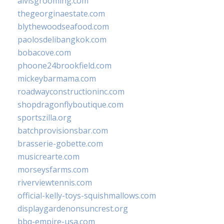
alvisgrooming.com
thegeorginaestate.com
blythewoodseafood.com
paolosdelibangkok.com
bobacove.com
phoone24brookfield.com
mickeybarmama.com
roadwayconstructioninc.com
shopdragonflyboutique.com
sportszilla.org
batchprovisionsbar.com
brasserie-gobette.com
musicrearte.com
morseysfarms.com
riverviewtennis.com
official-kelly-toys-squishmallows.com
displaygardenonsuncrest.org
bbq-empire-usa.com