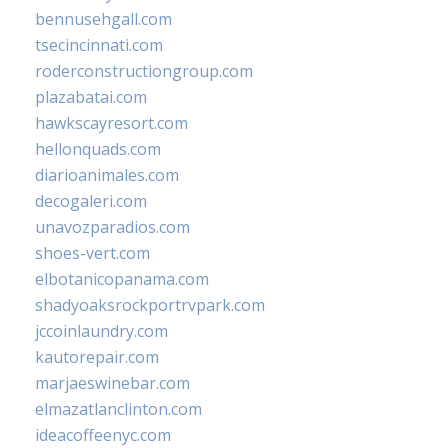
bennusehgall.com
tsecincinnati.com
roderconstructiongroup.com
plazabatai.com
hawkscayresort.com
hellonquads.com
diarioanimales.com
decogaleri.com
unavozparadios.com
shoes-vert.com
elbotanicopanama.com
shadyoaksrockportrvpark.com
jccoinlaundry.com
kautorepair.com
marjaeswinebar.com
elmazatlanclinton.com
ideacoffeenyc.com