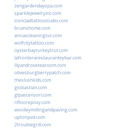
zengardendayspa.com
sparklejewelryinc.com
ironcladtattoostudio.com
bruinshome.com
annascleaningsvc.com
wolfcitytattoo.com
oysterbayturkeytrot.com
lafronterarestauranteybar.com
lilyandrosetearoom.com
olivesburgberrypatch.com
theslushkids.com
giobastian.com
glpascensori.com
rifloorepoxy.com
woolleymillingandpaving.com
uptonpvd.com
2troublegrill.com