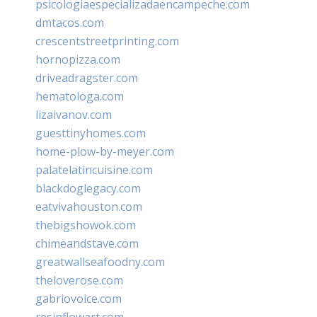
psicologiaespecializadaencampeche.com
dmtacos.com
crescentstreetprinting.com
hornopizza.com
driveadragster.com
hematologa.com
lizaivanov.com
guesttinyhomes.com
home-plow-by-meyer.com
palatelatincuisine.com
blackdoglegacy.com
eatvivahouston.com
thebigshowok.com
chimeandstave.com
greatwallseafoodny.com
theloverose.com
gabriovoice.com
resinflowart.com