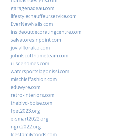
hotflashdesigns.com
garagenadeau.com
lifestylechauffeurservice.com
EverNewNails.com
insideoutdecoratingcentre.com
salvatoresinpoint.com
jovialfloralco.com
johnlscotthometeam.com
u-seehomes.com
watersportslagonissi.com
mischieffashion.com
eduwyre.com
retro-interiors.com
theblvd-boise.com
fpet2023.org
e-smart2022.org
ngrc2022.org
leesfamilyfoods.com