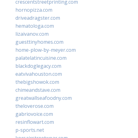
crescentstreetprinting.com
hornopizza.com
driveadragster.com
hematologa.com
lizaivanov.com
guesttinyhomes.com
home-plow-by-meyer.com
palatelatincuisine.com
blackdoglegacy.com
eatvivahouston.com
thebigshowok.com
chimeandstave.com
greatwallseafoodny.com
theloverose.com
gabriovoice.com
resinflowart.com
p-sports.net
korsairstreetwear.com