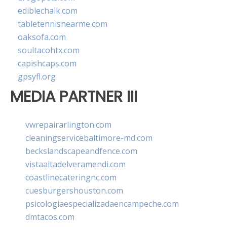
ediblechalk.com
tabletennisnearme.com
oaksofa.com
soultacohtx.com
capishcaps.com
gpsyfl.org
MEDIA PARTNER III
vwrepairarlington.com
cleaningservicebaltimore-md.com
beckslandscapeandfence.com
vistaaltadelveramendi.com
coastlinecateringnc.com
cuesburgershouston.com
psicologiaespecializadaencampeche.com
dmtacos.com