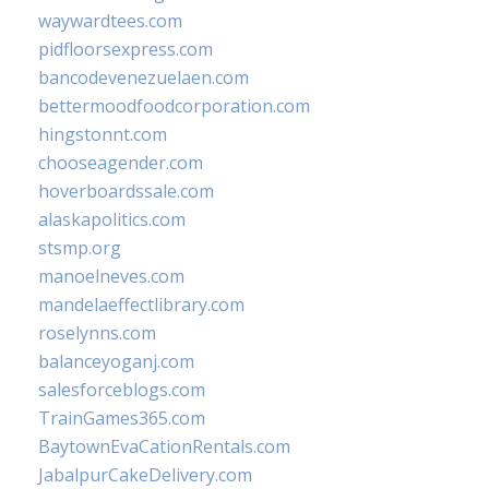
waywardtees.com
pidfloorsexpress.com
bancodevenezuelaen.com
bettermoodfoodcorporation.com
hingstonnt.com
chooseagender.com
hoverboardssale.com
alaskapolitics.com
stsmp.org
manoelneves.com
mandelaeffectlibrary.com
roselynns.com
balanceyoganj.com
salesforceblogs.com
TrainGames365.com
BaytownEvaCationRentals.com
JabalpurCakeDelivery.com