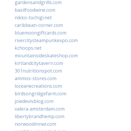
gardensandgrills.com
basilfoodwine.com
nikko-tochigi.net
caribbean-corner.com
bluemoongiftcards.com
rivercitysteampunkexpo.com
kchoops.net
mountainsideskateshop.com
kirtlandcitytavern.com
301nutritionspot.com
ammos-stores.com
loceanecreations.com
birdsongridgefarm.com
joiedevivblog.com
valera-amsterdam.com
libertybrandhemp.com
norwoodinnwi.com