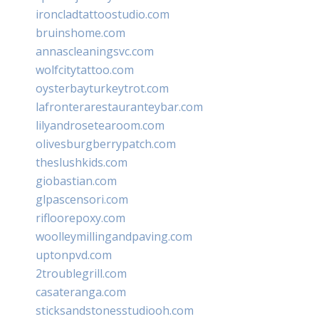
ironcladtattoostudio.com
bruinshome.com
annascleaningsvc.com
wolfcitytattoo.com
oysterbayturkeytrot.com
lafronterarestauranteybar.com
lilyandrosetearoom.com
olivesburgberrypatch.com
theslushkids.com
giobastian.com
glpascensori.com
rifloorepoxy.com
woolleymillingandpaving.com
uptonpvd.com
2troublegrill.com
casateranga.com
sticksandstonesstudiooh.com