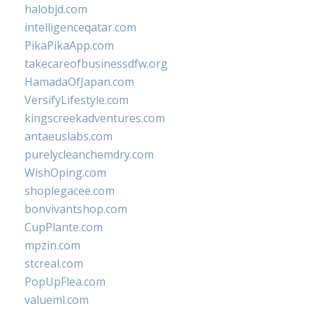
halobjd.com
intelligenceqatar.com
PikaPikaApp.com
takecareofbusinessdfw.org
HamadaOfJapan.com
VersifyLifestyle.com
kingscreekadventures.com
antaeuslabs.com
purelycleanchemdry.com
WishOping.com
shoplegacee.com
bonvivantshop.com
CupPlante.com
mpzin.com
stcreal.com
PopUpFlea.com
valueml.com