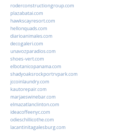
roderconstructiongroup.com
plazabatai.com
hawkscayresort.com
hellonquads.com
diarioanimales.com
decogaleri.com
unavozparadios.com
shoes-vert.com
elbotanicopanama.com
shadyoaksrockportrvpark.com
jccoinlaundry.com
kautorepair.com
marjaeswinebar.com
elmazatlanclinton.com
ideacoffeenyc.com
odieschillicothe.com
lacantinitagalesburg.com