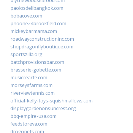
blythewoodseafood.com
paolosdelibangkok.com
bobacove.com
phoone24brookfield.com
mickeybarmama.com
roadwayconstructioninc.com
shopdragonflyboutique.com
sportszilla.org
batchprovisionsbar.com
brasserie-gobette.com
musicrearte.com
morseysfarms.com
riverviewtennis.com
official-kelly-toys-squishmallows.com
displaygardenonsuncrest.org
bbq-empire-usa.com
feedstoreva.com
drogopets.com