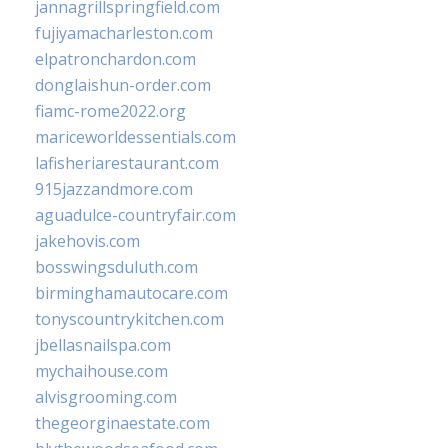
jannagrillspringfield.com
fujiyamacharleston.com
elpatronchardon.com
donglaishun-order.com
fiamc-rome2022.org
mariceworldessentials.com
lafisheriarestaurant.com
915jazzandmore.com
aguadulce-countryfair.com
jakehovis.com
bosswingsduluth.com
birminghamautocare.com
tonyscountrykitchen.com
jbellasnailspa.com
mychaihouse.com
alvisgrooming.com
thegeorginaestate.com