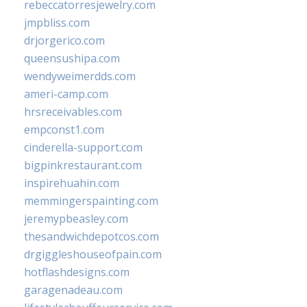
rebeccatorresjewelry.com
jmpbliss.com
drjorgerico.com
queensushipa.com
wendyweimerdds.com
ameri-camp.com
hrsreceivables.com
empconst1.com
cinderella-support.com
bigpinkrestaurant.com
inspirehuahin.com
memmingerspainting.com
jeremypbeasley.com
thesandwichdepotcos.com
drgiggleshouseofpain.com
hotflashdesigns.com
garagenadeau.com