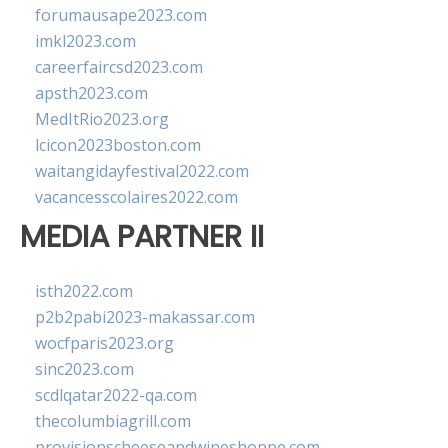
forumausape2023.com
imkl2023.com
careerfaircsd2023.com
apsth2023.com
MedItRio2023.org
lcicon2023boston.com
waitangidayfestival2022.com
vacancesscolaires2022.com
MEDIA PARTNER II
isth2022.com
p2b2pabi2023-makassar.com
wocfparis2023.org
sinc2023.com
scdlqatar2022-qa.com
thecolumbiagrill.com
provisionscheeseandwineshoppe.com