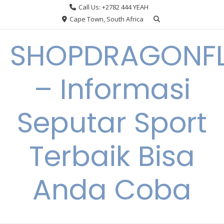
Skip
Call Us: +2782 444 YEAH
to
Cape Town, South Africa
content
SHOPDRAGONF
– Informasi
Seputar Sport
Terbaik Bisa
Anda Coba