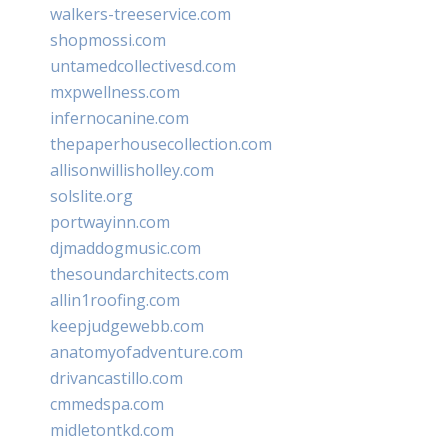
walkers-treeservice.com
shopmossi.com
untamedcollectivesd.com
mxpwellness.com
infernocanine.com
thepaperhousecollection.com
allisonwillisholley.com
solslite.org
portwayinn.com
djmaddogmusic.com
thesoundarchitects.com
allin1roofing.com
keepjudgewebb.com
anatomyofadventure.com
drivancastillo.com
cmmedspa.com
midletontkd.com