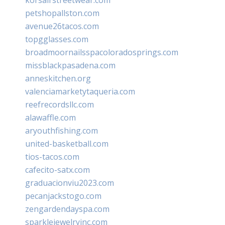
petshopallston.com
avenue26tacos.com
topgglasses.com
broadmoornailsspacoloradosprings.com
missblackpasadena.com
anneskitchen.org
valenciamarketytaqueria.com
reefrecordsllc.com
alawaffle.com
aryouthfishing.com
united-basketball.com
tios-tacos.com
cafecito-satx.com
graduacionviu2023.com
pecanjackstogo.com
zengardendayspa.com
sparklejewelryinc.com