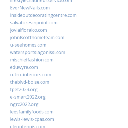
lifestylechauffeurservice.com
EverNewNails.com
insideoutdecoratingcentre.com
salvatoresinpoint.com
jovialfloralco.com
johnlscotthometeam.com
u-seehomes.com
watersportslagonissi.com
mischieffashion.com
eduwyre.com
retro-interiors.com
theblvd-boise.com
fpet2023.org
e-smart2022.org
ngrc2022.org
leesfamilyfoods.com
lewis-lewis-cpas.com
eleontennis.com