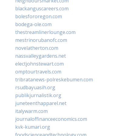
neighboursmarket.com
blackanguscareers.com
bolesfororegon.com
bodega-ole.com
thestreamlinerlounge.com
mestrinorubanofc.com
novelatherton.com
nassvalleygardens.net
electjohnstewart.com
omptourtravels.com
tribratanews-polreskebumen.com
rsudbayuasih.org
publikjurnalistik.org
juneteenthapparel.net
italywarm.com
journaloffinanceeconomics.com
kvk-kumari.org
foodscienceandtechnology.com