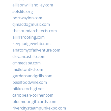
allisonwillisholley.com
solslite.org
portwayinn.com
djmaddogmusic.com
thesoundarchitects.com
allin1roofing.com
keepjudgewebb.com
anatomyofadventure.com
drivancastillo.com
cmmedspa.com
midletontkd.com
gardensandgrills.com
basilfoodwine.com
nikko-tochigi.net
caribbean-corner.com
bluemoongiftcards.com
rivercitysteampunkexpo.com