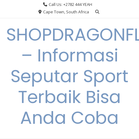
Skip
Call Us: +2782 444 YEAH
to
Cape Town, South Africa
content
SHOPDRAGONF
– Informasi
Seputar Sport
Terbaik Bisa
Anda Coba