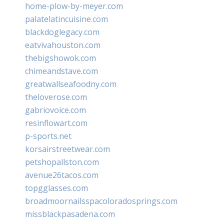
home-plow-by-meyer.com
palatelatincuisine.com
blackdoglegacy.com
eatvivahouston.com
thebigshowok.com
chimeandstave.com
greatwallseafoodny.com
theloverose.com
gabriovoice.com
resinflowart.com
p-sports.net
korsairstreetwear.com
petshopallston.com
avenue26tacos.com
topgglasses.com
broadmoornailsspacoloradosprings.com
missblackpasadena.com