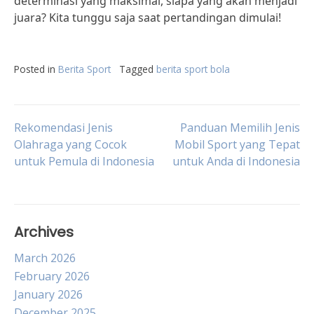
determinasi yang maksimal, siapa yang akan menjadi
juara? Kita tunggu saja saat pertandingan dimulai!
Posted in
Berita Sport
Tagged
berita sport bola
Post
Rekomendasi Jenis
Panduan Memilih Jenis
Olahraga yang Cocok
Mobil Sport yang Tepat
untuk Pemula di Indonesia
untuk Anda di Indonesia
navigation
Archives
March 2026
February 2026
January 2026
December 2025