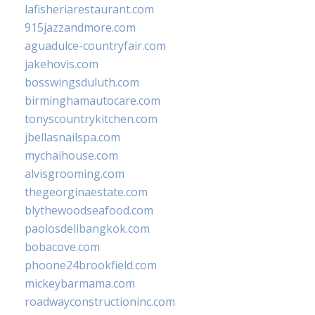
lafisheriarestaurant.com
915jazzandmore.com
aguadulce-countryfair.com
jakehovis.com
bosswingsduluth.com
birminghamautocare.com
tonyscountrykitchen.com
jbellasnailspa.com
mychaihouse.com
alvisgrooming.com
thegeorginaestate.com
blythewoodseafood.com
paolosdelibangkok.com
bobacove.com
phoone24brookfield.com
mickeybarmama.com
roadwayconstructioninc.com