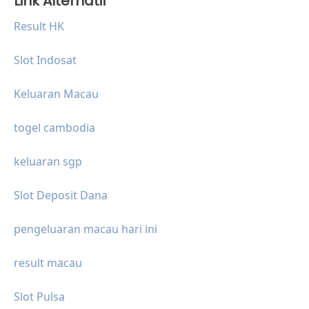
Link Alternatif
Result HK
Slot Indosat
Keluaran Macau
togel cambodia
keluaran sgp
Slot Deposit Dana
pengeluaran macau hari ini
result macau
Slot Pulsa