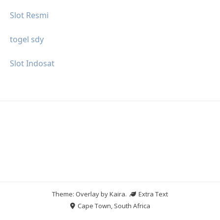
Slot Resmi
togel sdy
Slot Indosat
Theme: Overlay by
Kaira
.
Extra Text
Cape Town, South Africa