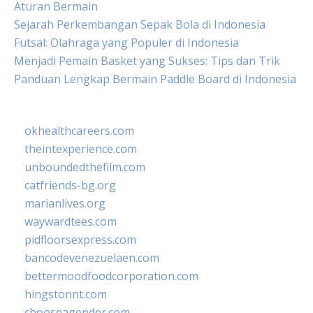
Aturan Bermain
Sejarah Perkembangan Sepak Bola di Indonesia
Futsal: Olahraga yang Populer di Indonesia
Menjadi Pemain Basket yang Sukses: Tips dan Trik
Panduan Lengkap Bermain Paddle Board di Indonesia
okhealthcareers.com
theintexperience.com
unboundedthefilm.com
catfriends-bg.org
marianlives.org
waywardtees.com
pidfloorsexpress.com
bancodevenezuelaen.com
bettermoodfoodcorporation.com
hingstonnt.com
chooseagender.com