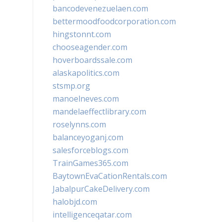
bancodevenezuelaen.com
bettermoodfoodcorporation.com
hingstonnt.com
chooseagender.com
hoverboardssale.com
alaskapolitics.com
stsmp.org
manoelneves.com
mandelaeffectlibrary.com
roselynns.com
balanceyoganj.com
salesforceblogs.com
TrainGames365.com
BaytownEvaCationRentals.com
JabalpurCakeDelivery.com
halobjd.com
intelligenceqatar.com