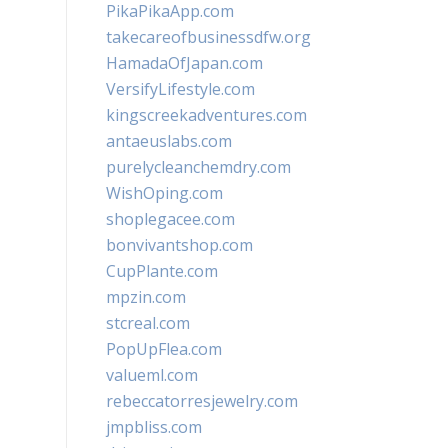
PikaPikaApp.com
takecareofbusinessdfw.org
HamadaOfJapan.com
VersifyLifestyle.com
kingscreekadventures.com
antaeuslabs.com
purelycleanchemdry.com
WishOping.com
shoplegacee.com
bonvivantshop.com
CupPlante.com
mpzin.com
stcreal.com
PopUpFlea.com
valueml.com
rebeccatorresjewelry.com
jmpbliss.com