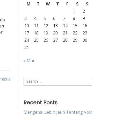
M
T
W
T
F
S
S
1
2
3
4
5
6
7
8
9
nda
10
11
12
13
14
15
16
an
or
17
18
19
20
21
22
23
24
25
26
27
28
29
30
31
« Mar
onesia
Search
for:
Recent Posts
Mengenal Lebih Jauh Tentang Voli: