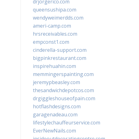
drjorgerico.com
queensushipa.com
wendyweimerdds.com
ameri-camp.com
hrsreceivables.com
empconst1.com
cinderella-support.com
bigpinkrestaurant.com
inspirehuahin.com
memmingerspainting.com
jeremypbeasley.com
thesandwichdepotcos.com
drgiggleshouseofpain.com
hotflashdesigns.com
garagenadeau.com
lifestylechauffeurservice.com
EverNewNails.com
insideoutdecoratingcentre.com