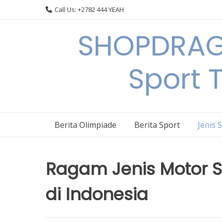
Skip
Call Us: +2782 444 YEAH
to
content
SHOPDRAGO
Sport 
Berita Olimpiade
Berita Sport
Jenis 
Ragam Jenis Motor S
di Indonesia