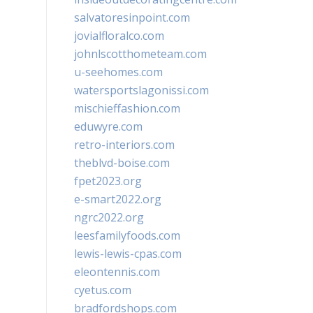
salvatoresinpoint.com
jovialfloralco.com
johnlscotthometeam.com
u-seehomes.com
watersportslagonissi.com
mischieffashion.com
eduwyre.com
retro-interiors.com
theblvd-boise.com
fpet2023.org
e-smart2022.org
ngrc2022.org
leesfamilyfoods.com
lewis-lewis-cpas.com
eleontennis.com
cyetus.com
bradfordshops.com