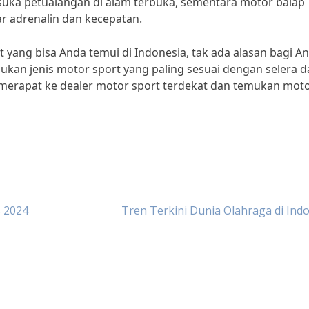
 suka petualangan di alam terbuka, sementara motor balap
ar adrenalin dan kecepatan.
 yang bisa Anda temui di Indonesia, tak ada alasan bagi A
kan jenis motor sport yang paling sesuai dengan selera d
 merapat ke dealer motor sport terdekat dan temukan mot
s 2024
Tren Terkini Dunia Olahraga di Ind