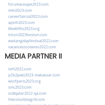
forumausape2023.com
imkl2023.com
careerfaircsd2023.com
apsth2023.com
MedItRio2023.org
lcicon2023boston.com
waitangidayfestival2022.com
vacancesscolaires2022.com
MEDIA PARTNER II
isth2022.com
p2b2pabi2023-makassar.com
wocfparis2023.org
sinc2023.com
scdlqatar2022-qa.com
thecolumbiagrill.com