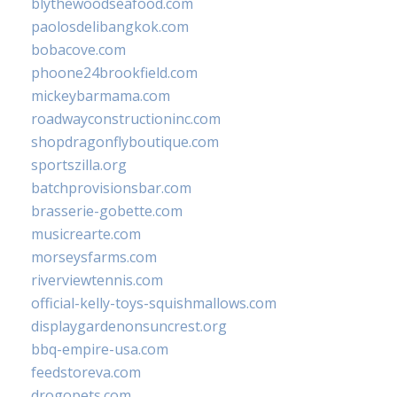
blythewoodseafood.com
paolosdelibangkok.com
bobacove.com
phoone24brookfield.com
mickeybarmama.com
roadwayconstructioninc.com
shopdragonflyboutique.com
sportszilla.org
batchprovisionsbar.com
brasserie-gobette.com
musicrearte.com
morseysfarms.com
riverviewtennis.com
official-kelly-toys-squishmallows.com
displaygardenonsuncrest.org
bbq-empire-usa.com
feedstoreva.com
drogopets.com