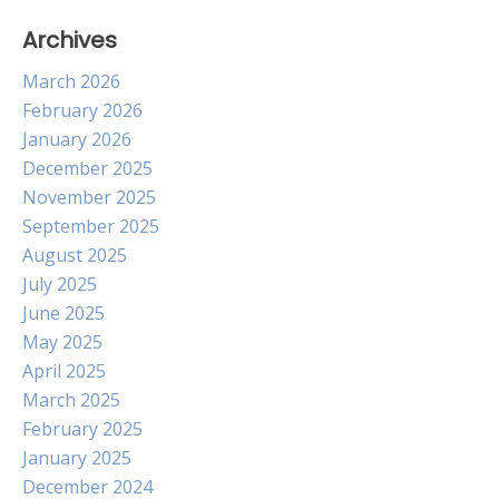
Archives
March 2026
February 2026
January 2026
December 2025
November 2025
September 2025
August 2025
July 2025
June 2025
May 2025
April 2025
March 2025
February 2025
January 2025
December 2024