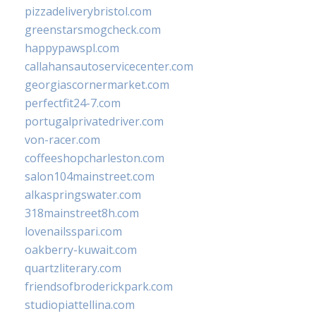
pizzadeliverybristol.com
greenstarsmogcheck.com
happypawspl.com
callahansautoservicecenter.com
georgiascornermarket.com
perfectfit24-7.com
portugalprivatedriver.com
von-racer.com
coffeeshopcharleston.com
salon104mainstreet.com
alkaspringswater.com
318mainstreet8h.com
lovenailsspari.com
oakberry-kuwait.com
quartzliterary.com
friendsofbroderickpark.com
studiopiattellina.com