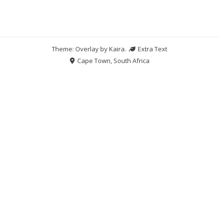
Theme: Overlay by
Kaira
.
Extra Text
Cape Town, South Africa