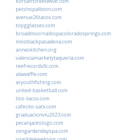
korsairstreetwear.com
petshopallston.com
avenue26tacos.com
topgglasses.com
broadmoornailsspacoloradosprings.com
missblackpasadena.com
anneskitchen.org
valenciamarketytaqueria.com
reefrecordsllc.com
alawaffle.com
aryouthfishing.com
united-basketball.com
tios-tacos.com
cafecito-satx.com
graduacionviu2023.com
pecanjackstogo.com
zengardendayspa.com
sparklejewelryinc.com