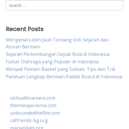
Search
for:
Recent Posts
Mengenal Lebih Jauh Tentang Voli: Sejarah dan
Aturan Bermain
Sejarah Perkembangan Sepak Bola di Indonesia
Futsal: Olahraga yang Populer di Indonesia
Menjadi Pemain Basket yang Sukses: Tips dan Trik
Panduan Lengkap Bermain Paddle Board di Indonesia
okhealthcareers.com
theintexperience.com
unboundedthefilm.com
catfriends-bg.org
marianlives.org