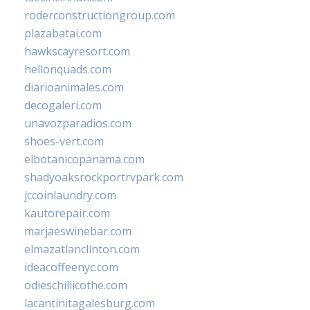
roderconstructiongroup.com
plazabatai.com
hawkscayresort.com
hellonquads.com
diarioanimales.com
decogaleri.com
unavozparadios.com
shoes-vert.com
elbotanicopanama.com
shadyoaksrockportrvpark.com
jccoinlaundry.com
kautorepair.com
marjaeswinebar.com
elmazatlanclinton.com
ideacoffeenyc.com
odieschillicothe.com
lacantinitagalesburg.com