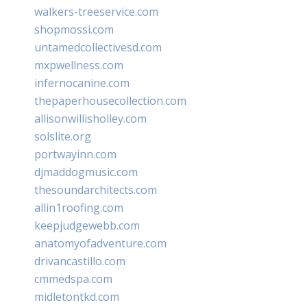
walkers-treeservice.com
shopmossi.com
untamedcollectivesd.com
mxpwellness.com
infernocanine.com
thepaperhousecollection.com
allisonwillisholley.com
solslite.org
portwayinn.com
djmaddogmusic.com
thesoundarchitects.com
allin1roofing.com
keepjudgewebb.com
anatomyofadventure.com
drivancastillo.com
cmmedspa.com
midletontkd.com