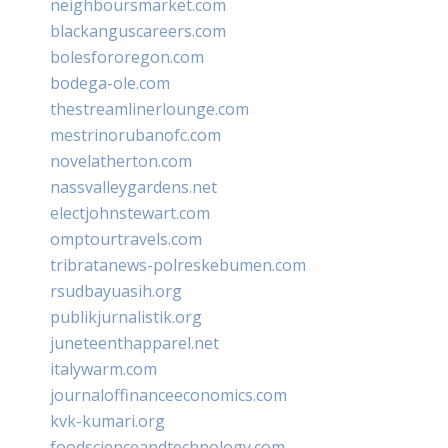
neighboursmarket.com
blackanguscareers.com
bolesfororegon.com
bodega-ole.com
thestreamlinerlounge.com
mestrinorubanofc.com
novelatherton.com
nassvalleygardens.net
electjohnstewart.com
omptourtravels.com
tribratanews-polreskebumen.com
rsudbayuasih.org
publikjurnalistik.org
juneteenthapparel.net
italywarm.com
journaloffinanceeconomics.com
kvk-kumari.org
foodscienceandtechnology.com