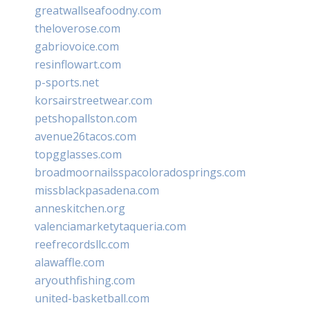
greatwallseafoodny.com
theloverose.com
gabriovoice.com
resinflowart.com
p-sports.net
korsairstreetwear.com
petshopallston.com
avenue26tacos.com
topgglasses.com
broadmoornailsspacoloradosprings.com
missblackpasadena.com
anneskitchen.org
valenciamarketytaqueria.com
reefrecordsllc.com
alawaffle.com
aryouthfishing.com
united-basketball.com