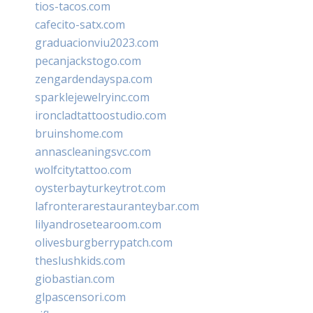
tios-tacos.com
cafecito-satx.com
graduacionviu2023.com
pecanjackstogo.com
zengardendayspa.com
sparklejewelryinc.com
ironcladtattoostudio.com
bruinshome.com
annascleaningsvc.com
wolfcitytattoo.com
oysterbayturkeytrot.com
lafronterarestauranteybar.com
lilyandrosetearoom.com
olivesburgberrypatch.com
theslushkids.com
giobastian.com
glpascensori.com