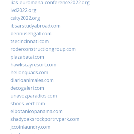
iias-euromena-conference2022.org
ivd2022.org
csity2022.org
ibsarstudyabroad.com
bennusehgall.com
tsecincinnati.com
roderconstructiongroup.com
plazabatai.com
hawkscayresort.com
hellonquads.com
diarioanimales.com
decogaleri.com
unavozparadios.com
shoes-vert.com
elbotanicopanama.com
shadyoaksrockportrvpark.com
jccoinlaundry.com