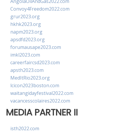
AngolaOilAndGas2022.com
Convoy4Freedom2022.com
grur2023.org
hkhk2023.org
napm2023.org
apsdfd2023.org
forumausape2023.com
imkl2023.com
careerfaircsd2023.com
apsth2023.com
MedItRio2023.org
lcicon2023boston.com
waitangidayfestival2022.com
vacancesscolaires2022.com
MEDIA PARTNER II
isth2022.com