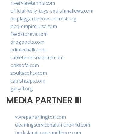
riverviewtennis.com
official-kelly-toys-squishmallows.com
displaygardenonsuncrest.org
bbq-empire-usa.com
feedstoreva.com
drogopets.com
ediblechalk.com
tabletennisnearme.com
oaksofa.com
soultacohtx.com
capishcaps.com
gpsyfl.org
MEDIA PARTNER III
vwrepairarlington.com
cleaningservicebaltimore-md.com
beckslandscapeandfence.com