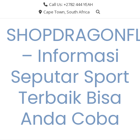
Skip
Call Us: +2782 444 YEAH
to
Cape Town, South Africa
content
SHOPDRAGONF
– Informasi
Seputar Sport
Terbaik Bisa
Anda Coba