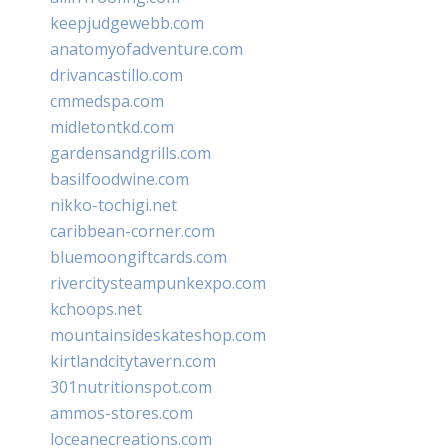
keepjudgewebb.com
anatomyofadventure.com
drivancastillo.com
cmmedspa.com
midletontkd.com
gardensandgrills.com
basilfoodwine.com
nikko-tochigi.net
caribbean-corner.com
bluemoongiftcards.com
rivercitysteampunkexpo.com
kchoops.net
mountainsideskateshop.com
kirtlandcitytavern.com
301nutritionspot.com
ammos-stores.com
loceanecreations.com