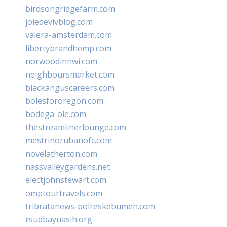
birdsongridgefarm.com
joiedevivblog.com
valera-amsterdam.com
libertybrandhemp.com
norwoodinnwi.com
neighboursmarket.com
blackanguscareers.com
bolesfororegon.com
bodega-ole.com
thestreamlinerlounge.com
mestrinorubanofc.com
novelatherton.com
nassvalleygardens.net
electjohnstewart.com
omptourtravels.com
tribratanews-polreskebumen.com
rsudbayuasih.org