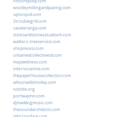
rifloorepoxy.com
woolleymillingandpaving.com
uptonpvd.com
2troublegrill.com
casateranga.com
sticksandstonesstudiooh.com
walkers-treeservice.com
shopmossi.com
untamedcollectivesd.com
mxpwellness.com
infernocanine.com
thepaperhousecollection.com
allisonwillisholley.com
solslite.org
portwayinn.com
djmaddogmusic.com
thesoundarchitects.com
allin1roofing.com