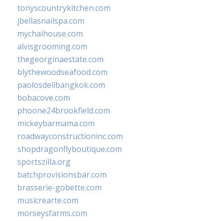
tonyscountrykitchen.com
jbellasnailspa.com
mychaihouse.com
alvisgrooming.com
thegeorginaestate.com
blythewoodseafood.com
paolosdelibangkok.com
bobacove.com
phoone24brookfield.com
mickeybarmama.com
roadwayconstructioninc.com
shopdragonflyboutique.com
sportszilla.org
batchprovisionsbar.com
brasserie-gobette.com
musicrearte.com
morseysfarms.com