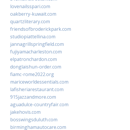
lovenailsspari.com
oakberry-kuwait.com
quartzliterary.com
friendsofbroderickpark.com
studiopiattellina.com
jannagrillspringfield.com
fujiyamacharleston.com
elpatronchardon.com
donglaishun-order.com
fiamc-rome2022.org
mariceworldessentials.com
lafisheriarestaurant.com
915jazzandmore.com
aguadulce-countryfair.com
jakehovis.com
bosswingsduluth.com
birminghamautocare.com