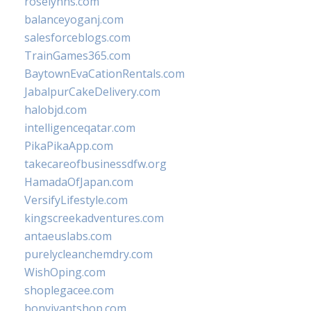
roselynns.com
balanceyoganj.com
salesforceblogs.com
TrainGames365.com
BaytownEvaCationRentals.com
JabalpurCakeDelivery.com
halobjd.com
intelligenceqatar.com
PikaPikaApp.com
takecareofbusinessdfw.org
HamadaOfJapan.com
VersifyLifestyle.com
kingscreekadventures.com
antaeuslabs.com
purelycleanchemdry.com
WishOping.com
shoplegacee.com
bonvivantshop.com