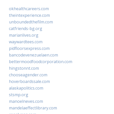
okhealthcareers.com
theintexperience.com
unboundedthefilm.com
catfriends-bg.org
marianlives.org
waywardtees.com
pidfloorsexpress.com
bancodevenezuelaen.com
bettermoodfoodcorporation.com
hingstonnt.com
chooseagender.com
hoverboardssale.com
alaskapolitics.com
stsmp.org
manoelneves.com
mandelaeffectlibrary.com