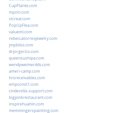
CupPlante.com
mpzin.com
stcreal.com
PopUpFlea.com
valueml.com
rebeccatorresjewelry.com
jmpbliss.com
drjorgerico.com
queensushipa.com
wendyweimerdds.com
ameri-camp.com
hrsreceivables.com
empconst1.com
cinderella-support.com
bigpinkrestaurant.com
inspirehuahin.com
memmingerspainting.com