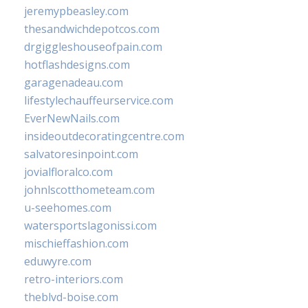
jeremypbeasley.com
thesandwichdepotcos.com
drgiggleshouseofpain.com
hotflashdesigns.com
garagenadeau.com
lifestylechauffeurservice.com
EverNewNails.com
insideoutdecoratingcentre.com
salvatoresinpoint.com
jovialfloralco.com
johnlscotthometeam.com
u-seehomes.com
watersportslagonissi.com
mischieffashion.com
eduwyre.com
retro-interiors.com
theblvd-boise.com