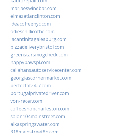
kautorepair.com
marjaeswinebar.com
elmazatlanclinton.com
ideacoffeenyc.com
odieschillicothe.com
lacantinitagalesburg.com
pizzadeliverybristol.com
greenstarsmogcheck.com
happypawspl.com
callahansautoservicecenter.com
georgiascornermarket.com
perfectfit24-7.com
portugalprivatedriver.com
von-racer.com
coffeeshopcharleston.com
salon104mainstreet.com
alkaspringswater.com
318mainstreet8h.com