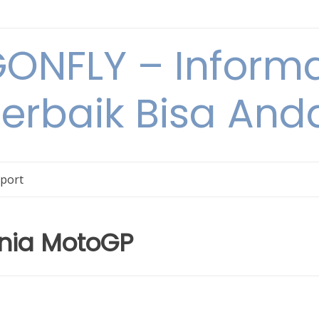
NFLY – Informa
Terbaik Bisa An
Sport
Dunia MotoGP