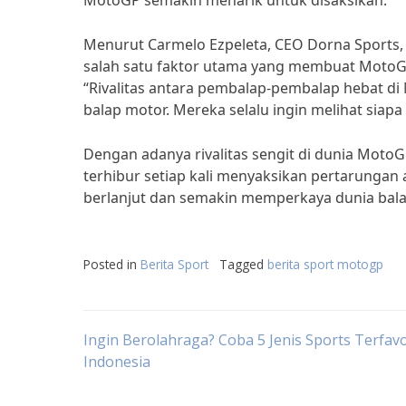
MotoGP semakin menarik untuk disaksikan.
Menurut Carmelo Ezpeleta, CEO Dorna Sports, 
salah satu faktor utama yang membuat MotoGP 
“Rivalitas antara pembalap-pembalap hebat di
balap motor. Mereka selalu ingin melihat siapa
Dengan adanya rivalitas sengit di dunia Moto
terhibur setiap kali menyaksikan pertarungan a
berlanjut dan semakin memperkaya dunia bala
Posted in
Berita Sport
Tagged
berita sport motogp
Post
Ingin Berolahraga? Coba 5 Jenis Sports Terfavor
Indonesia
navigation