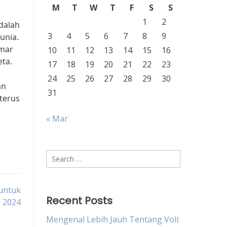
M
T
W
T
F
S
S
1
2
dalah
3
4
5
6
7
8
9
unia.
emar
10
11
12
13
14
15
16
eta.
17
18
19
20
21
22
23
24
25
26
27
28
29
30
an
31
 terus
« Mar
Search
for:
 untuk
Recent Posts
s 2024
Mengenal Lebih Jauh Tentang Voli: