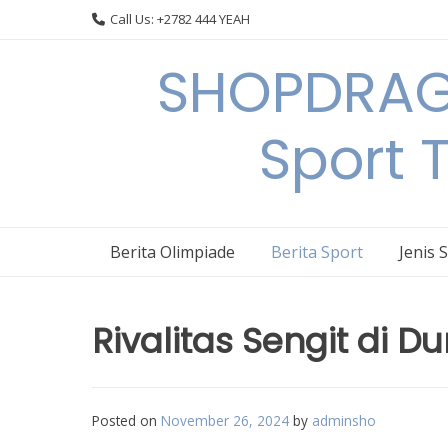
Skip
Call Us: +2782 444 YEAH
to
content
SHOPDRAGO
Sport 
Berita Olimpiade
Berita Sport
Jenis 
Rivalitas Sengit di 
Posted on
November 26, 2024
by
adminsho