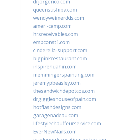
drjorgerico.com
queensushipa.com
wendyweimerdds.com
ameri-camp.com
hrsreceivables.com
empconst1.com
cinderella-support.com
bigpinkrestaurant.com
inspirehuahin.com
memmingerspainting.com
jeremypbeasley.com
thesandwichdepotcos.com
drgiggleshouseofpain.com
hotflashdesigns.com
garagenadeau.com
lifestylechauffeurservice.com
EverNewNails.com
insideoutdecoratingcentre.com