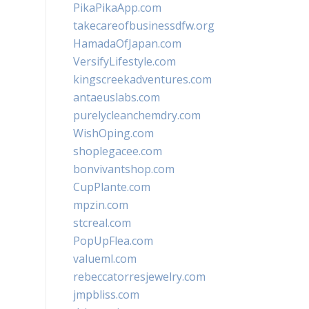
PikaPikaApp.com
takecareofbusinessdfw.org
HamadaOfJapan.com
VersifyLifestyle.com
kingscreekadventures.com
antaeuslabs.com
purelycleanchemdry.com
WishOping.com
shoplegacee.com
bonvivantshop.com
CupPlante.com
mpzin.com
stcreal.com
PopUpFlea.com
valueml.com
rebeccatorresjewelry.com
jmpbliss.com