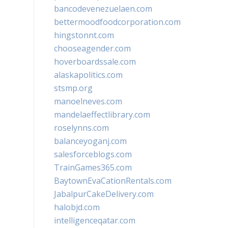
bancodevenezuelaen.com
bettermoodfoodcorporation.com
hingstonnt.com
chooseagender.com
hoverboardssale.com
alaskapolitics.com
stsmp.org
manoelneves.com
mandelaeffectlibrary.com
roselynns.com
balanceyoganj.com
salesforceblogs.com
TrainGames365.com
BaytownEvaCationRentals.com
JabalpurCakeDelivery.com
halobjd.com
intelligenceqatar.com