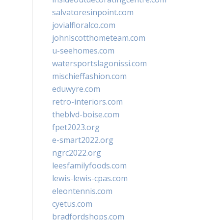
salvatoresinpoint.com
jovialfloralco.com
johnlscotthometeam.com
u-seehomes.com
watersportslagonissi.com
mischieffashion.com
eduwyre.com
retro-interiors.com
theblvd-boise.com
fpet2023.org
e-smart2022.org
ngrc2022.org
leesfamilyfoods.com
lewis-lewis-cpas.com
eleontennis.com
cyetus.com
bradfordshops.com