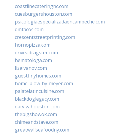
coastlinecateringnc.com
cuesburgershouston.com
psicologiaespecializadaencampeche.com
dmtacos.com
crescentstreetprinting.com
hornopizza.com
driveadragster.com
hematologa.com
lizaivanov.com
guesttinyhomes.com
home-plow-by-meyer.com
palatelatincuisine.com
blackdoglegacy.com
eatvivahouston.com
thebigshowok.com
chimeandstave.com
greatwallseafoodny.com