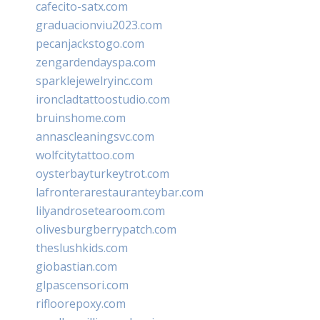
cafecito-satx.com
graduacionviu2023.com
pecanjackstogo.com
zengardendayspa.com
sparklejewelryinc.com
ironcladtattoostudio.com
bruinshome.com
annascleaningsvc.com
wolfcitytattoo.com
oysterbayturkeytrot.com
lafronterarestauranteybar.com
lilyandrosetearoom.com
olivesburgberrypatch.com
theslushkids.com
giobastian.com
glpascensori.com
rifloorepoxy.com