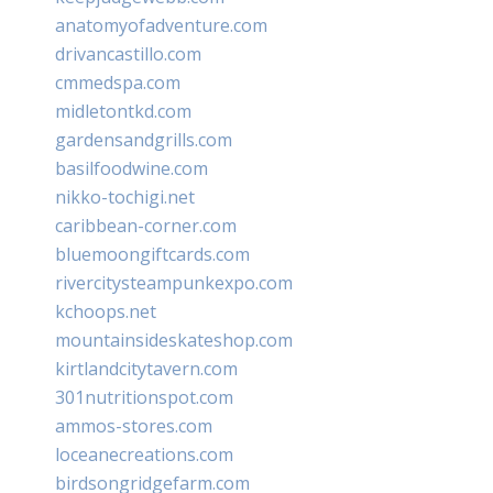
anatomyofadventure.com
drivancastillo.com
cmmedspa.com
midletontkd.com
gardensandgrills.com
basilfoodwine.com
nikko-tochigi.net
caribbean-corner.com
bluemoongiftcards.com
rivercitysteampunkexpo.com
kchoops.net
mountainsideskateshop.com
kirtlandcitytavern.com
301nutritionspot.com
ammos-stores.com
loceanecreations.com
birdsongridgefarm.com