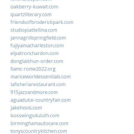
oakberry-kuwait.com
quartzliterary.com
friendsofbroderickpark.com
studiopiattellina.com
jannagrillspringfield.com
fujiyamacharleston.com
elpatronchardon.com
donglaishun-order.com
fiamc-rome2022.org
mariceworldessentials.com
lafisheriarestaurant.com
915jazzandmore.com
aguadulce-countryfair.com
jakehovis.com
bosswingsduluth.com
birminghamautocare.com
tonyscountrykitchen.com