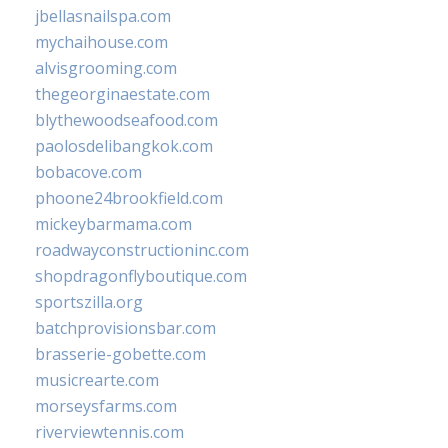
jbellasnailspa.com
mychaihouse.com
alvisgrooming.com
thegeorginaestate.com
blythewoodseafood.com
paolosdelibangkok.com
bobacove.com
phoone24brookfield.com
mickeybarmama.com
roadwayconstructioninc.com
shopdragonflyboutique.com
sportszilla.org
batchprovisionsbar.com
brasserie-gobette.com
musicrearte.com
morseysfarms.com
riverviewtennis.com