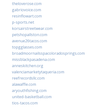
theloverose.com
gabriovoice.com
resinflowart.com
p-sports.net
korsairstreetwear.com
petshopallston.com
avenue26tacos.com
topgglasses.com
broadmoornailsspacoloradosprings.com
missblackpasadena.com
anneskitchen.org
valenciamarketytaqueria.com
reefrecordsllc.com
alawaffle.com
aryouthfishing.com
united-basketball.com
tios-tacos.com