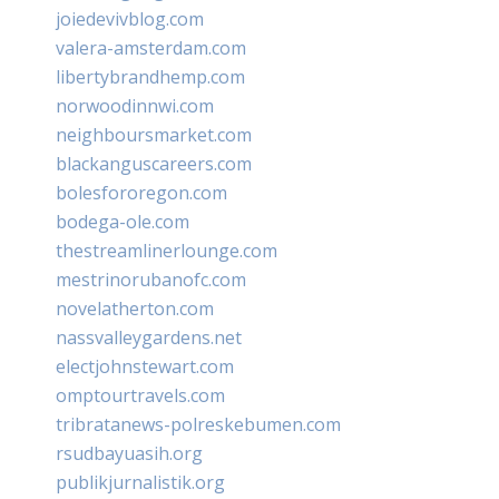
joiedevivblog.com
valera-amsterdam.com
libertybrandhemp.com
norwoodinnwi.com
neighboursmarket.com
blackanguscareers.com
bolesfororegon.com
bodega-ole.com
thestreamlinerlounge.com
mestrinorubanofc.com
novelatherton.com
nassvalleygardens.net
electjohnstewart.com
omptourtravels.com
tribratanews-polreskebumen.com
rsudbayuasih.org
publikjurnalistik.org