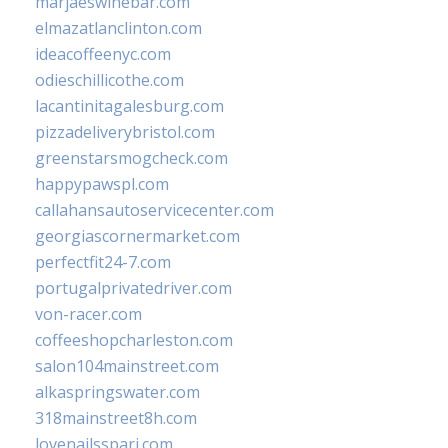
marjaeswinebar.com
elmazatlanclinton.com
ideacoffeenyc.com
odieschillicothe.com
lacantinitagalesburg.com
pizzadeliverybristol.com
greenstarsmogcheck.com
happypawspl.com
callahansautoservicecenter.com
georgiascornermarket.com
perfectfit24-7.com
portugalprivatedriver.com
von-racer.com
coffeeshopcharleston.com
salon104mainstreet.com
alkaspringswater.com
318mainstreet8h.com
lovenailsspari.com