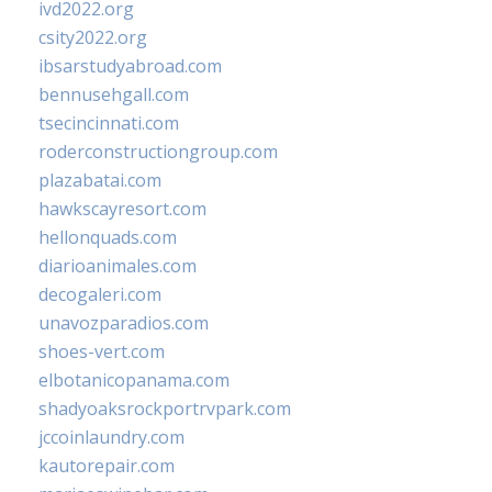
ivd2022.org
csity2022.org
ibsarstudyabroad.com
bennusehgall.com
tsecincinnati.com
roderconstructiongroup.com
plazabatai.com
hawkscayresort.com
hellonquads.com
diarioanimales.com
decogaleri.com
unavozparadios.com
shoes-vert.com
elbotanicopanama.com
shadyoaksrockportrvpark.com
jccoinlaundry.com
kautorepair.com