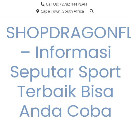
Skip
Call Us: +2782 444 YEAH
to
Cape Town, South Africa
content
SHOPDRAGONF
– Informasi
Seputar Sport
Terbaik Bisa
Anda Coba