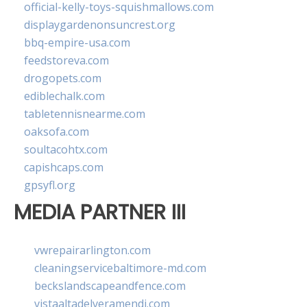
official-kelly-toys-squishmallows.com
displaygardenonsuncrest.org
bbq-empire-usa.com
feedstoreva.com
drogopets.com
ediblechalk.com
tabletennisnearme.com
oaksofa.com
soultacohtx.com
capishcaps.com
gpsyfl.org
MEDIA PARTNER III
vwrepairarlington.com
cleaningservicebaltimore-md.com
beckslandscapeandfence.com
vistaaltadelveramendi.com