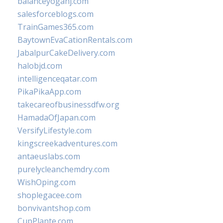
balanceyoganj.com
salesforceblogs.com
TrainGames365.com
BaytownEvaCationRentals.com
JabalpurCakeDelivery.com
halobjd.com
intelligenceqatar.com
PikaPikaApp.com
takecareofbusinessdfw.org
HamadaOfJapan.com
VersifyLifestyle.com
kingscreekadventures.com
antaeuslabs.com
purelycleanchemdry.com
WishOping.com
shoplegacee.com
bonvivantshop.com
CupPlante.com