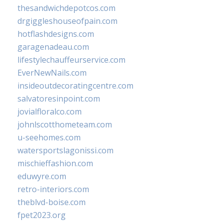
thesandwichdepotcos.com
drgiggleshouseofpain.com
hotflashdesigns.com
garagenadeau.com
lifestylechauffeurservice.com
EverNewNails.com
insideoutdecoratingcentre.com
salvatoresinpoint.com
jovialfloralco.com
johnlscotthometeam.com
u-seehomes.com
watersportslagonissi.com
mischieffashion.com
eduwyre.com
retro-interiors.com
theblvd-boise.com
fpet2023.org