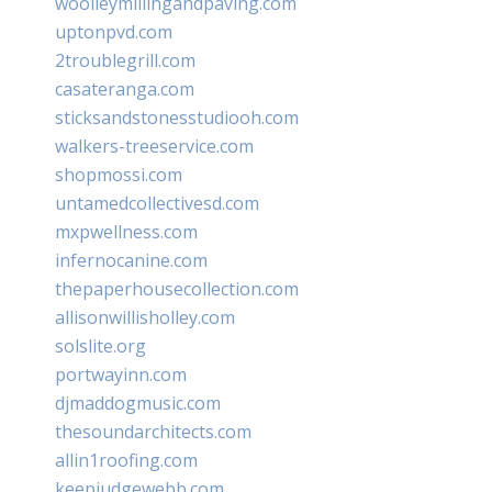
woolleymillingandpaving.com
uptonpvd.com
2troublegrill.com
casateranga.com
sticksandstonesstudiooh.com
walkers-treeservice.com
shopmossi.com
untamedcollectivesd.com
mxpwellness.com
infernocanine.com
thepaperhousecollection.com
allisonwillisholley.com
solslite.org
portwayinn.com
djmaddogmusic.com
thesoundarchitects.com
allin1roofing.com
keepjudgewebb.com