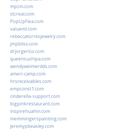
mpzin.com
stcreal.com
PopUpFlea.com
valueml.com
rebeccatorresjewelry.com
jmpbliss.com
drjorgerico.com
queensushipa.com
wendyweimerdds.com
ameri-camp.com
hrsreceivables.com
empconst1.com
cinderella-support.com
bigpinkrestaurant.com
inspirehuahin.com
memmingerspainting.com
jeremypbeasley.com