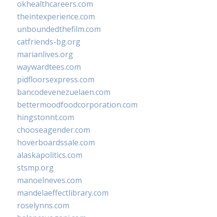
okhealthcareers.com
theintexperience.com
unboundedthefilm.com
catfriends-bg.org
marianlives.org
waywardtees.com
pidfloorsexpress.com
bancodevenezuelaen.com
bettermoodfoodcorporation.com
hingstonnt.com
chooseagender.com
hoverboardssale.com
alaskapolitics.com
stsmp.org
manoelneves.com
mandelaeffectlibrary.com
roselynns.com