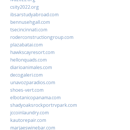
csity2022.org
ibsarstudyabroad.com
bennusehgall.com
tsecincinnati.com
roderconstructiongroup.com
plazabatai.com
hawkscayresort.com
hellonquads.com
diarioanimales.com
decogaleri.com
unavozparadios.com
shoes-vert.com
elbotanicopanama.com
shadyoaksrockportrvpark.com
jccoinlaundry.com
kautorepair.com
marjaeswinebar.com