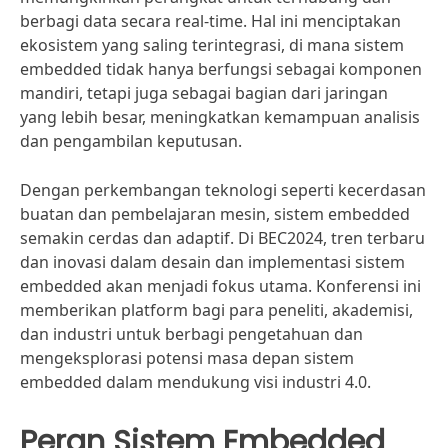
berbagi data secara real-time. Hal ini menciptakan
ekosistem yang saling terintegrasi, di mana sistem
embedded tidak hanya berfungsi sebagai komponen
mandiri, tetapi juga sebagai bagian dari jaringan
yang lebih besar, meningkatkan kemampuan analisis
dan pengambilan keputusan.
Dengan perkembangan teknologi seperti kecerdasan
buatan dan pembelajaran mesin, sistem embedded
semakin cerdas dan adaptif. Di BEC2024, tren terbaru
dan inovasi dalam desain dan implementasi sistem
embedded akan menjadi fokus utama. Konferensi ini
memberikan platform bagi para peneliti, akademisi,
dan industri untuk berbagi pengetahuan dan
mengeksplorasi potensi masa depan sistem
embedded dalam mendukung visi industri 4.0.
Peran Sistem Embedded