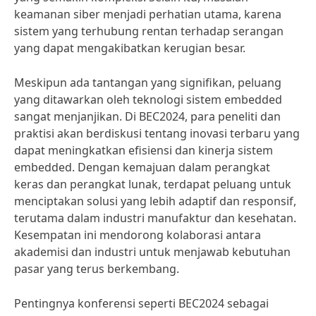
keamanan siber menjadi perhatian utama, karena
sistem yang terhubung rentan terhadap serangan
yang dapat mengakibatkan kerugian besar.
Meskipun ada tantangan yang signifikan, peluang
yang ditawarkan oleh teknologi sistem embedded
sangat menjanjikan. Di BEC2024, para peneliti dan
praktisi akan berdiskusi tentang inovasi terbaru yang
dapat meningkatkan efisiensi dan kinerja sistem
embedded. Dengan kemajuan dalam perangkat
keras dan perangkat lunak, terdapat peluang untuk
menciptakan solusi yang lebih adaptif dan responsif,
terutama dalam industri manufaktur dan kesehatan.
Kesempatan ini mendorong kolaborasi antara
akademisi dan industri untuk menjawab kebutuhan
pasar yang terus berkembang.
Pentingnya konferensi seperti BEC2024 sebagai