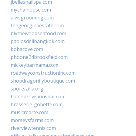
jbellasnailspa.com
mychaihouse.com
alvisgrooming.com
thegeorginaestate.com
blythewoodseafood.com
paolosdelibangkok.com
bobacove.com
phoone24brookfield.com
mickeybarmama.com
roadwayconstructioninc.com
shopdragonflyboutique.com
sportszilla.org
batchprovisionsbar.com
brasserie-gobette.com
musicrearte.com
morseysfarms.com
riverviewtennis.com