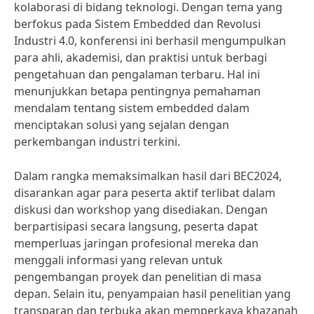
kolaborasi di bidang teknologi. Dengan tema yang
berfokus pada Sistem Embedded dan Revolusi
Industri 4.0, konferensi ini berhasil mengumpulkan
para ahli, akademisi, dan praktisi untuk berbagi
pengetahuan dan pengalaman terbaru. Hal ini
menunjukkan betapa pentingnya pemahaman
mendalam tentang sistem embedded dalam
menciptakan solusi yang sejalan dengan
perkembangan industri terkini.
Dalam rangka memaksimalkan hasil dari BEC2024,
disarankan agar para peserta aktif terlibat dalam
diskusi dan workshop yang disediakan. Dengan
berpartisipasi secara langsung, peserta dapat
memperluas jaringan profesional mereka dan
menggali informasi yang relevan untuk
pengembangan proyek dan penelitian di masa
depan. Selain itu, penyampaian hasil penelitian yang
transparan dan terbuka akan memperkaya khazanah