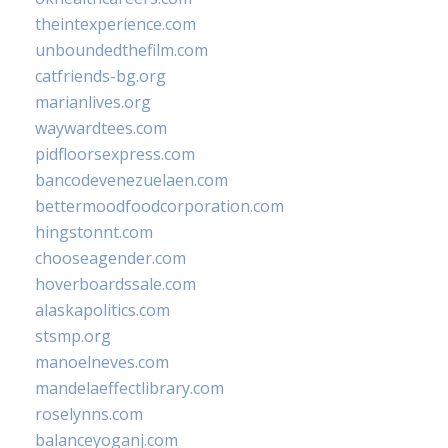
theintexperience.com
unboundedthefilm.com
catfriends-bg.org
marianlives.org
waywardtees.com
pidfloorsexpress.com
bancodevenezuelaen.com
bettermoodfoodcorporation.com
hingstonnt.com
chooseagender.com
hoverboardssale.com
alaskapolitics.com
stsmp.org
manoelneves.com
mandelaeffectlibrary.com
roselynns.com
balanceyoganj.com