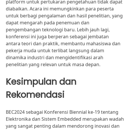
platform untuk pertukaran pengetahuan tidak dapat
diabaikan. Acara ini memungkinkan para peserta
untuk berbagi pengalaman dan hasil penelitian, yang
dapat mengarah pada penemuan dan
pengembangan teknologi baru. Lebih jauh lagi,
konferensi ini juga berperan sebagai jembatan
antara teori dan praktik, membantu mahasiswa dan
pekerja muda untuk terlibat langsung dalam
dinamika industri dan mengidentifikasi arah
penelitian yang relevan untuk masa depan.
Kesimpulan dan
Rekomendasi
BEC2024 sebagai Konferensi Biennial ke-19 tentang
Elektronika dan Sistem Embedded merupakan wadah
yang sangat penting dalam mendorong inovasi dan