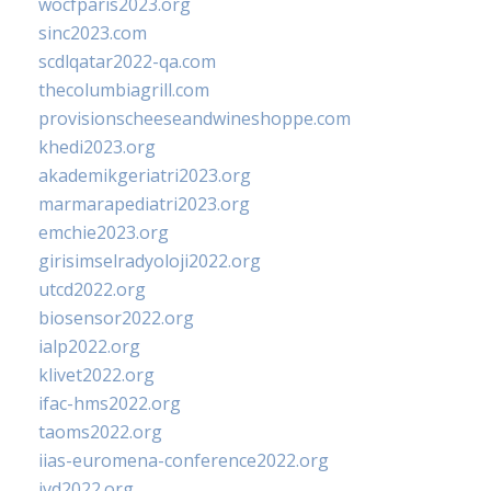
wocfparis2023.org
sinc2023.com
scdlqatar2022-qa.com
thecolumbiagrill.com
provisionscheeseandwineshoppe.com
khedi2023.org
akademikgeriatri2023.org
marmarapediatri2023.org
emchie2023.org
girisimselradyoloji2022.org
utcd2022.org
biosensor2022.org
ialp2022.org
klivet2022.org
ifac-hms2022.org
taoms2022.org
iias-euromena-conference2022.org
ivd2022.org