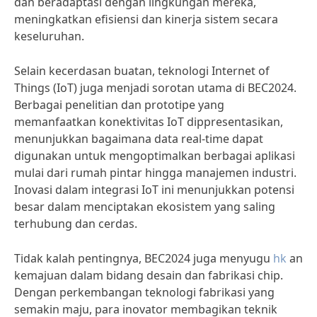
dan beradaptasi dengan lingkungan mereka,
meningkatkan efisiensi dan kinerja sistem secara
keseluruhan.
Selain kecerdasan buatan, teknologi Internet of
Things (IoT) juga menjadi sorotan utama di BEC2024.
Berbagai penelitian dan prototipe yang
memanfaatkan konektivitas IoT dippresentasikan,
menunjukkan bagaimana data real-time dapat
digunakan untuk mengoptimalkan berbagai aplikasi
mulai dari rumah pintar hingga manajemen industri.
Inovasi dalam integrasi IoT ini menunjukkan potensi
besar dalam menciptakan ekosistem yang saling
terhubung dan cerdas.
Tidak kalah pentingnya, BEC2024 juga menyugu
hk
an
kemajuan dalam bidang desain dan fabrikasi chip.
Dengan perkembangan teknologi fabrikasi yang
semakin maju, para inovator membagikan teknik