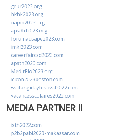
grur2023.org
hkhk2023.org
napm2023.org
apsdfd2023.org
forumausape2023.com
imkl2023.com
careerfaircsd2023.com
apsth2023.com
MedItRio2023.org
lcicon2023boston.com
waitangidayfestival2022.com
vacancesscolaires2022.com
MEDIA PARTNER II
isth2022.com
p2b2pabi2023-makassar.com