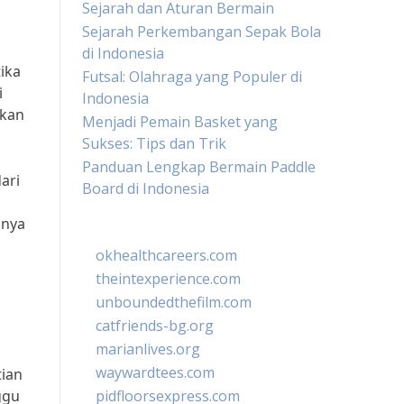
Sejarah dan Aturan Bermain
Sejarah Perkembangan Sepak Bola
di Indonesia
ika
Futsal: Olahraga yang Populer di
i
Indonesia
bkan
Menjadi Pemain Basket yang
Sukses: Tips dan Trik
Panduan Lengkap Bermain Paddle
ari
Board di Indonesia
nnya
okhealthcareers.com
theintexperience.com
unboundedthefilm.com
catfriends-bg.org
marianlives.org
waywardtees.com
tian
ggu
pidfloorsexpress.com