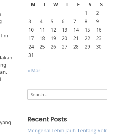
M
T
W
T
F
S
S
1
2
a
g
3
4
5
6
7
8
9
10
11
12
13
14
15
16
 tim
17
18
19
20
21
22
23
24
25
26
27
28
29
30
31
edakan
ang
« Mar
an.
i
Search
for:
Recent Posts
 yang
Mengenal Lebih Jauh Tentang Voli: