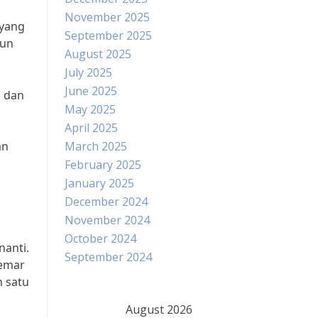
k
November 2025
 yang
September 2025
mun
August 2025
July 2025
June 2025
n dan
May 2025
April 2025
an
March 2025
February 2025
January 2025
December 2024
November 2024
October 2024
nanti.
September 2024
gemar
 satu
August 2026