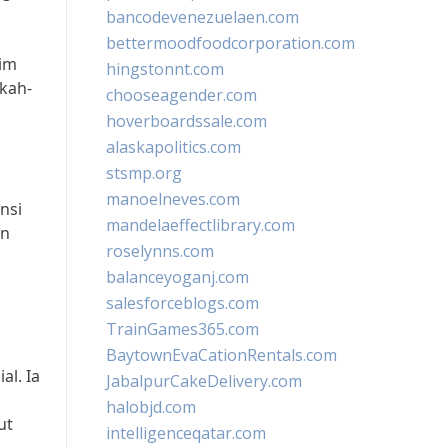
bancodevenezuelaen.com
bettermoodfoodcorporation.com
Tim
hingstonnt.com
kah-
chooseagender.com
hoverboardssale.com
alaskapolitics.com
stsmp.org
manoelneves.com
nsi
mandelaeffectlibrary.com
an
roselynns.com
balanceyoganj.com
salesforceblogs.com
TrainGames365.com
BaytownEvaCationRentals.com
al. Ia
JabalpurCakeDelivery.com
halobjd.com
ut
intelligenceqatar.com