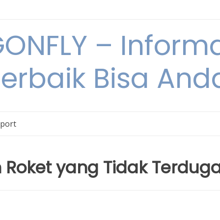
NFLY – Informa
Terbaik Bisa An
Sport
 Roket yang Tidak Terdug