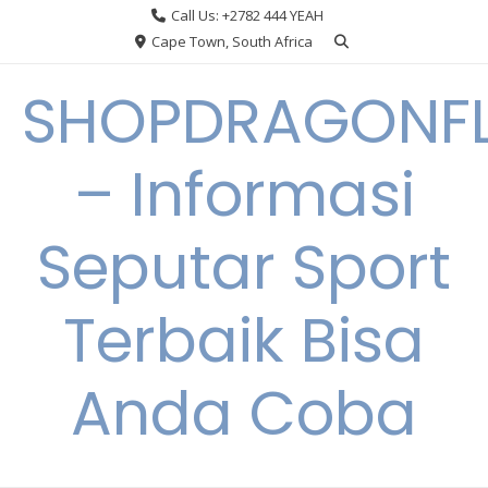
Skip
Call Us: +2782 444 YEAH
to
Cape Town, South Africa
content
SHOPDRAGONF
– Informasi
Seputar Sport
Terbaik Bisa
Anda Coba