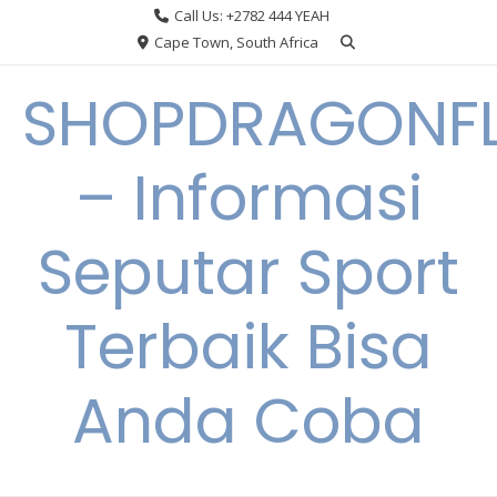
Skip
Call Us: +2782 444 YEAH
to
Cape Town, South Africa
content
SHOPDRAGONF
– Informasi
Seputar Sport
Terbaik Bisa
Anda Coba