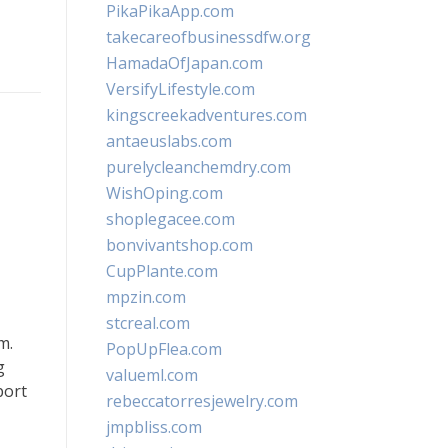
PikaPikaApp.com
takecareofbusinessdfw.org
HamadaOfJapan.com
VersifyLifestyle.com
kingscreekadventures.com
antaeuslabs.com
purelycleanchemdry.com
WishOping.com
shoplegacee.com
bonvivantshop.com
CupPlante.com
mpzin.com
stcreal.com
m.
PopUpFlea.com
g
valueml.com
port
rebeccatorresjewelry.com
jmpbliss.com