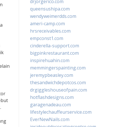
drjorgerico.com
an
queensushipa.com
wendyweimerdds.com
ameri-camp.com
sa
hrsreceivables.com
empconst1.com
i
cinderella-support.com
ik
bigpinkrestaurant.com
inspirehuahin.com
elain
memmingerspainting.com
jeremypbeasley.com
thesandwichdepotcos.com
drgiggleshouseofpain.com
tor
hotflashdesigns.com
ebut
garagenadeau.com
.
lifestylechauffeurservice.com
EverNewNails.com
ung
insideoutdecoratingcentre.com