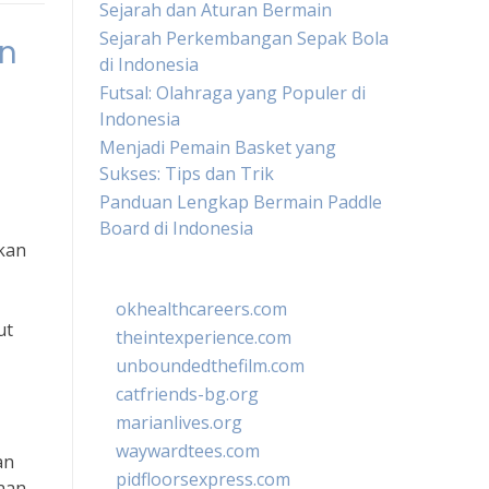
Sejarah dan Aturan Bermain
Sejarah Perkembangan Sepak Bola
an
di Indonesia
Futsal: Olahraga yang Populer di
Indonesia
Menjadi Pemain Basket yang
Sukses: Tips dan Trik
Panduan Lengkap Bermain Paddle
Board di Indonesia
akan
okhealthcareers.com
ut
theintexperience.com
unboundedthefilm.com
catfriends-bg.org
marianlives.org
waywardtees.com
an
pidfloorsexpress.com
nan