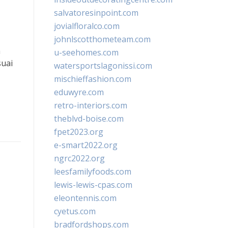
salvatoresinpoint.com
jovialfloralco.com
johnlscotthometeam.com
a
u-seehomes.com
suai
watersportslagonissi.com
mischieffashion.com
eduwyre.com
retro-interiors.com
theblvd-boise.com
fpet2023.org
e-smart2022.org
ngrc2022.org
leesfamilyfoods.com
lewis-lewis-cpas.com
eleontennis.com
cyetus.com
bradfordshops.com