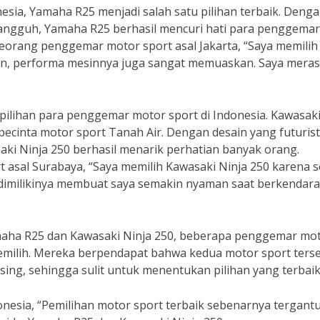
sia, Yamaha R25 menjadi salah satu pilihan terbaik. Deng
tangguh, Yamaha R25 berhasil mencuri hati para penggemar
eorang penggemar motor sport asal Jakarta, “Saya memilih
en, performa mesinnya juga sangat memuaskan. Saya mera
ilihan para penggemar motor sport di Indonesia. Kawasak
 pecinta motor sport Tanah Air. Dengan desain yang futurist
ki Ninja 250 berhasil menarik perhatian banyak orang.
asal Surabaya, “Saya memilih Kawasaki Ninja 250 karena s
g dimilikinya membuat saya semakin nyaman saat berkendara
amaha R25 dan Kawasaki Ninja 250, beberapa penggemar mo
emilih. Mereka berpendapat bahwa kedua motor sport ters
ing, sehingga sulit untuk menentukan pilihan yang terbaik
donesia, “Pemilihan motor sport terbaik sebenarnya tergant