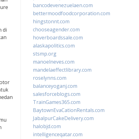
bancodevenezuelaen.com
ture
bettermoodfoodcorporation.com
hingstonnt.com
chooseagender.com
 di
kan
hoverboardssale.com
alaskapolitics.com
stsmp.org
manoelneves.com
mandelaeffectlibrary.com
roselynns.com
otor
balanceyoganj.com
ntuk
salesforceblogs.com
 medan
TrainGames365.com
BaytownEvaCationRentals.com
JabalpurCakeDelivery.com
amu
halobjd.com
n
intelligenceqatar.com