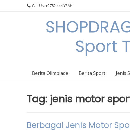
Skip
Call Us: +2782 444 YEAH
to
content
SHOPDRAGO
Sport 
Berita Olimpiade
Berita Sport
Jenis 
Tag:
jenis motor spor
Berbagai Jenis Motor Spor