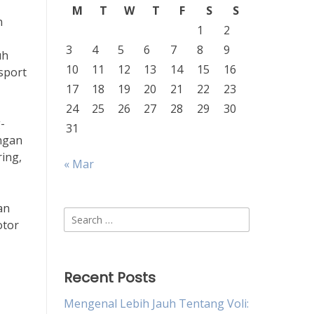
M
T
W
T
F
S
S
n
1
2
3
4
5
6
7
8
9
uh
10
11
12
13
14
15
16
sport
17
18
19
20
21
22
23
24
25
26
27
28
29
30
-
31
engan
ing,
« Mar
an
Search
otor
for:
Recent Posts
Mengenal Lebih Jauh Tentang Voli: