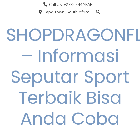
Skip
Call Us: +2782 444 YEAH
to
Cape Town, South Africa
content
SHOPDRAGONF
– Informasi
Seputar Sport
Terbaik Bisa
Anda Coba