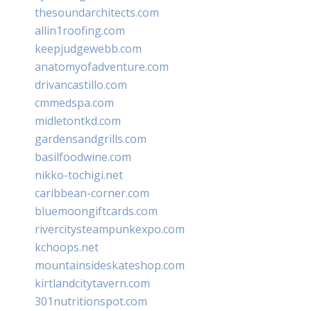
thesoundarchitects.com
allin1roofing.com
keepjudgewebb.com
anatomyofadventure.com
drivancastillo.com
cmmedspa.com
midletontkd.com
gardensandgrills.com
basilfoodwine.com
nikko-tochigi.net
caribbean-corner.com
bluemoongiftcards.com
rivercitysteampunkexpo.com
kchoops.net
mountainsideskateshop.com
kirtlandcitytavern.com
301nutritionspot.com