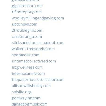
glpascensori.com
rifloorepoxy.com
woolleymillingandpaving.com
uptonpvd.com
2troublegrill.com
casateranga.com
sticksandstonesstudiooh.com
walkers-treeservice.com
shopmossi.com
untamedcollectivesd.com
mxpwellness.com
infernocanine.com
thepaperhousecollection.com
allisonwillisholley.com
solslite.org
portwayinn.com
djmaddogmusic.com