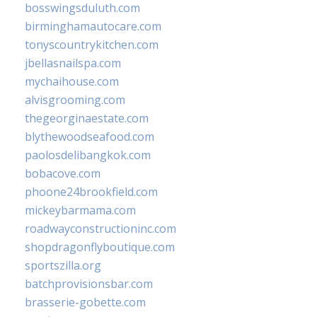
bosswingsduluth.com
birminghamautocare.com
tonyscountrykitchen.com
jbellasnailspa.com
mychaihouse.com
alvisgrooming.com
thegeorginaestate.com
blythewoodseafood.com
paolosdelibangkok.com
bobacove.com
phoone24brookfield.com
mickeybarmama.com
roadwayconstructioninc.com
shopdragonflyboutique.com
sportszilla.org
batchprovisionsbar.com
brasserie-gobette.com