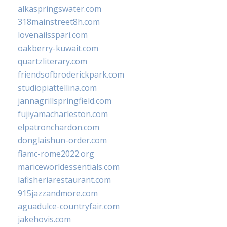
alkaspringswater.com
318mainstreet8h.com
lovenailsspari.com
oakberry-kuwait.com
quartzliterary.com
friendsofbroderickpark.com
studiopiattellina.com
jannagrillspringfield.com
fujiyamacharleston.com
elpatronchardon.com
donglaishun-order.com
fiamc-rome2022.org
mariceworldessentials.com
lafisheriarestaurant.com
915jazzandmore.com
aguadulce-countryfair.com
jakehovis.com