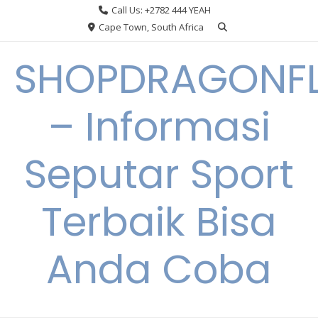
Skip
Call Us: +2782 444 YEAH
to
Cape Town, South Africa
content
SHOPDRAGONF
– Informasi
Seputar Sport
Terbaik Bisa
Anda Coba