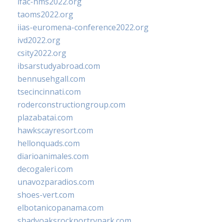
ifac-hms2022.org
taoms2022.org
iias-euromena-conference2022.org
ivd2022.org
csity2022.org
ibsarstudyabroad.com
bennusehgall.com
tsecincinnati.com
roderconstructiongroup.com
plazabatai.com
hawkscayresort.com
hellonquads.com
diarioanimales.com
decogaleri.com
unavozparadios.com
shoes-vert.com
elbotanicopanama.com
shadyoaksrockportrvpark.com