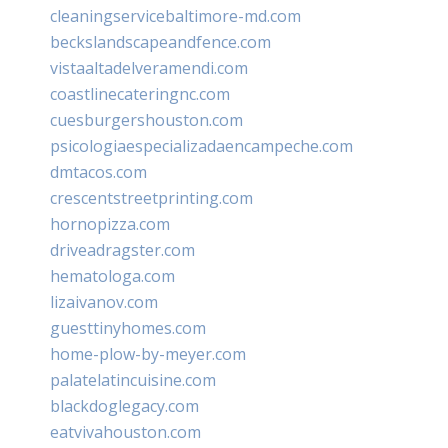
cleaningservicebaltimore-md.com
beckslandscapeandfence.com
vistaaltadelveramendi.com
coastlinecateringnc.com
cuesburgershouston.com
psicologiaespecializadaencampeche.com
dmtacos.com
crescentstreetprinting.com
hornopizza.com
driveadragster.com
hematologa.com
lizaivanov.com
guesttinyhomes.com
home-plow-by-meyer.com
palatelatincuisine.com
blackdoglegacy.com
eatvivahouston.com