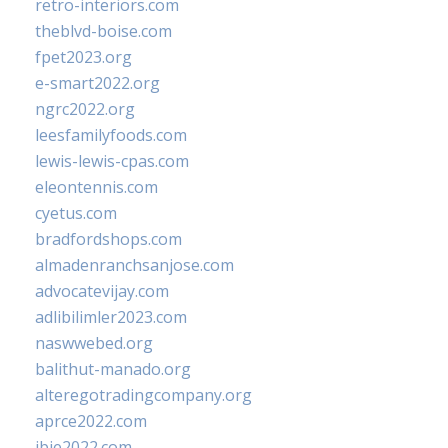
retro-interiors.com
theblvd-boise.com
fpet2023.org
e-smart2022.org
ngrc2022.org
leesfamilyfoods.com
lewis-lewis-cpas.com
eleontennis.com
cyetus.com
bradfordshops.com
almadenranchsanjose.com
advocatevijay.com
adlibilimler2023.com
naswwebed.org
balithut-manado.org
alteregotradingcompany.org
aprce2022.com
ibie2022.com