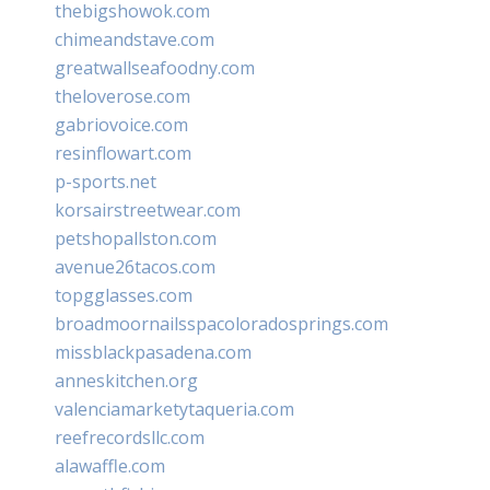
thebigshowok.com
chimeandstave.com
greatwallseafoodny.com
theloverose.com
gabriovoice.com
resinflowart.com
p-sports.net
korsairstreetwear.com
petshopallston.com
avenue26tacos.com
topgglasses.com
broadmoornailsspacoloradosprings.com
missblackpasadena.com
anneskitchen.org
valenciamarketytaqueria.com
reefrecordsllc.com
alawaffle.com