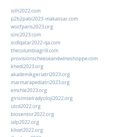
isth2022.com
p2b2pabi2023-makassar.com
wocfparis2023.org
sinc2023.com
scdlqatar2022-qa.com
thecolumbiagrill.com
provisionscheeseandwineshoppe.com
khedi2023.org
akademikgeriatri2023.org
marmarapediatri2023.org
emchie2023.org
girisimselradyoloji2022.org
utcd2022.org
biosensor2022.org
ialp2022.org
klivet2022.org