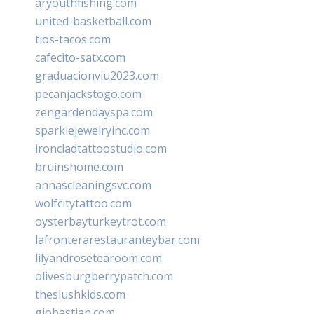
aryouthfishing.com
united-basketball.com
tios-tacos.com
cafecito-satx.com
graduacionviu2023.com
pecanjackstogo.com
zengardendayspa.com
sparklejewelryinc.com
ironcladtattoostudio.com
bruinshome.com
annascleaningsvc.com
wolfcitytattoo.com
oysterbayturkeytrot.com
lafronterarestauranteybar.com
lilyandrosetearoom.com
olivesburgberrypatch.com
theslushkids.com
giobastian.com