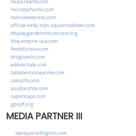
musicrearte.com
morseysfarms.com
riverviewtennis.com
official-kelly-toys-squishmallows.com
displaygardenonsuncrest.org
bbq-empire-usa.com
feedstoreva.com
drogopets.com
ediblechalk.com
tabletennisnearme.com
oaksofa.com
soultacohtx.com
capishcaps.com
gpsyfl.org
MEDIA PARTNER III
vwrepairarlington.com