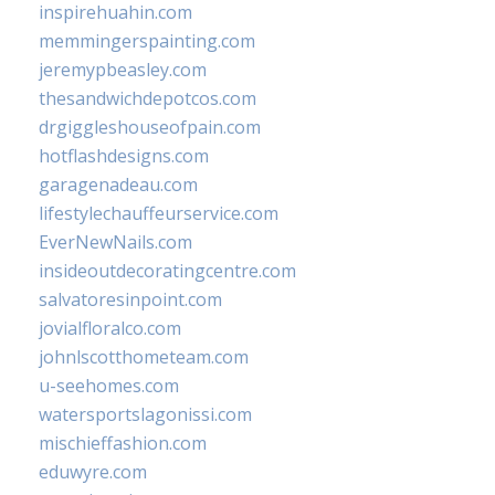
inspirehuahin.com
memmingerspainting.com
jeremypbeasley.com
thesandwichdepotcos.com
drgiggleshouseofpain.com
hotflashdesigns.com
garagenadeau.com
lifestylechauffeurservice.com
EverNewNails.com
insideoutdecoratingcentre.com
salvatoresinpoint.com
jovialfloralco.com
johnlscotthometeam.com
u-seehomes.com
watersportslagonissi.com
mischieffashion.com
eduwyre.com