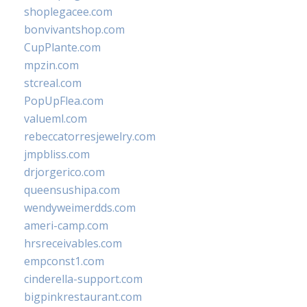
shoplegacee.com
bonvivantshop.com
CupPlante.com
mpzin.com
stcreal.com
PopUpFlea.com
valueml.com
rebeccatorresjewelry.com
jmpbliss.com
drjorgerico.com
queensushipa.com
wendyweimerdds.com
ameri-camp.com
hrsreceivables.com
empconst1.com
cinderella-support.com
bigpinkrestaurant.com