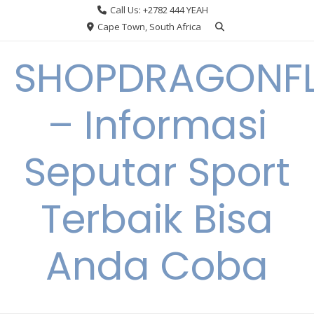
Skip
Call Us: +2782 444 YEAH
to
Cape Town, South Africa
content
SHOPDRAGONF
– Informasi
Seputar Sport
Terbaik Bisa
Anda Coba