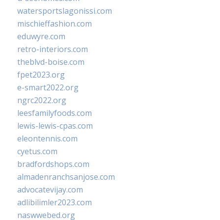
watersportslagonissi.com
mischieffashion.com
eduwyre.com
retro-interiors.com
theblvd-boise.com
fpet2023.org
e-smart2022.org
ngrc2022.org
leesfamilyfoods.com
lewis-lewis-cpas.com
eleontennis.com
cyetus.com
bradfordshops.com
almadenranchsanjose.com
advocatevijay.com
adlibilimler2023.com
naswwebed.org