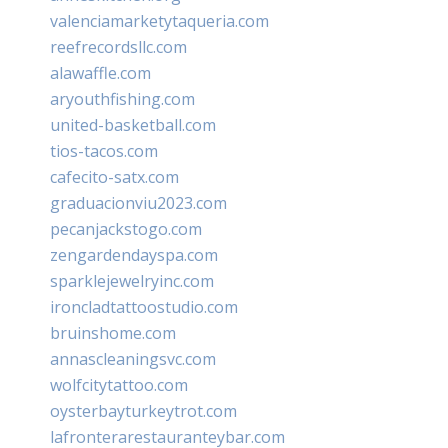
valenciamarketytaqueria.com
reefrecordsllc.com
alawaffle.com
aryouthfishing.com
united-basketball.com
tios-tacos.com
cafecito-satx.com
graduacionviu2023.com
pecanjackstogo.com
zengardendayspa.com
sparklejewelryinc.com
ironcladtattoostudio.com
bruinshome.com
annascleaningsvc.com
wolfcitytattoo.com
oysterbayturkeytrot.com
lafronterarestauranteybar.com