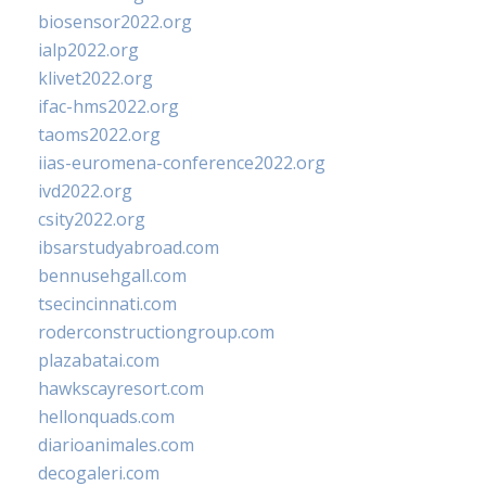
biosensor2022.org
ialp2022.org
klivet2022.org
ifac-hms2022.org
taoms2022.org
iias-euromena-conference2022.org
ivd2022.org
csity2022.org
ibsarstudyabroad.com
bennusehgall.com
tsecincinnati.com
roderconstructiongroup.com
plazabatai.com
hawkscayresort.com
hellonquads.com
diarioanimales.com
decogaleri.com