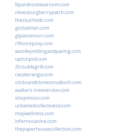
lilyandrosetearoom.com
olivesburgberrypatch.com
theslushkids.com
giobastian.com
glpascensori.com
rifloorepoxy.com
woolleymillingandpaving.com
uptonpvd.com
2troublegrill.com
casateranga.com
sticksandstonesstudiooh.com
walkers-treeservice.com
shopmossi.com
untamedcollectivesd.com
mxpwellness.com
infernocanine.com
thepaperhousecollection.com