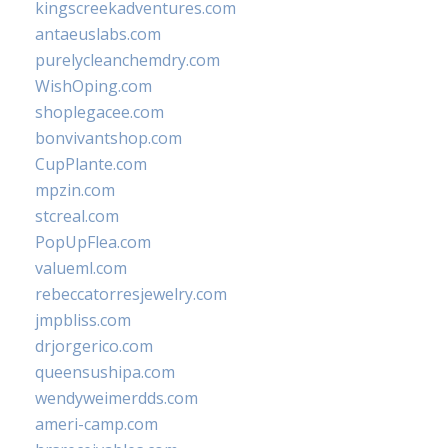
kingscreekadventures.com
antaeuslabs.com
purelycleanchemdry.com
WishOping.com
shoplegacee.com
bonvivantshop.com
CupPlante.com
mpzin.com
stcreal.com
PopUpFlea.com
valueml.com
rebeccatorresjewelry.com
jmpbliss.com
drjorgerico.com
queensushipa.com
wendyweimerdds.com
ameri-camp.com