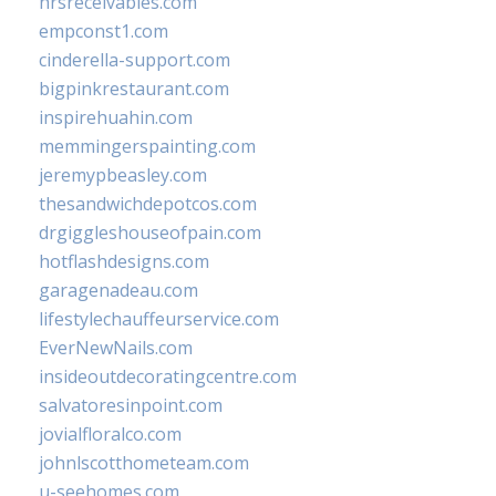
hrsreceivables.com
empconst1.com
cinderella-support.com
bigpinkrestaurant.com
inspirehuahin.com
memmingerspainting.com
jeremypbeasley.com
thesandwichdepotcos.com
drgiggleshouseofpain.com
hotflashdesigns.com
garagenadeau.com
lifestylechauffeurservice.com
EverNewNails.com
insideoutdecoratingcentre.com
salvatoresinpoint.com
jovialfloralco.com
johnlscotthometeam.com
u-seehomes.com