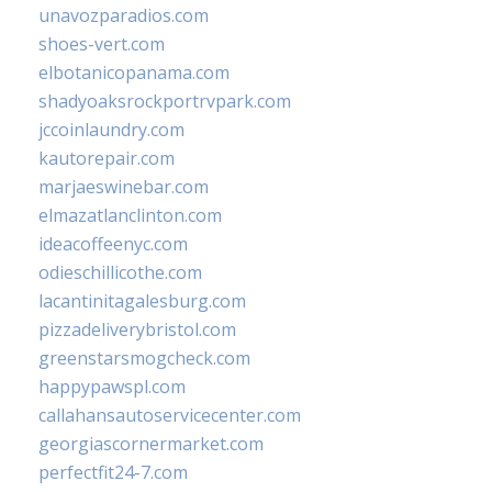
unavozparadios.com
shoes-vert.com
elbotanicopanama.com
shadyoaksrockportrvpark.com
jccoinlaundry.com
kautorepair.com
marjaeswinebar.com
elmazatlanclinton.com
ideacoffeenyc.com
odieschillicothe.com
lacantinitagalesburg.com
pizzadeliverybristol.com
greenstarsmogcheck.com
happypawspl.com
callahansautoservicecenter.com
georgiascornermarket.com
perfectfit24-7.com