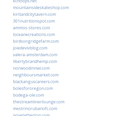
kchoops.net
mountainsideskateshop.com
kirtlandcitytavern.com
301nutritionspot.com
ammos-stores.com
loceanecreations.com
birdsongridgefarm.com
joiedevivblog.com
valera-amsterdam.com
libertybrandhemp.com
norwoodinnwi.com
neighboursmarket.com
blackanguscareers.com
bolesfororegon.com
bodega-ole.com
thestreamlinerlounge.com
mestrinorubanofc.com
novelatherton.com