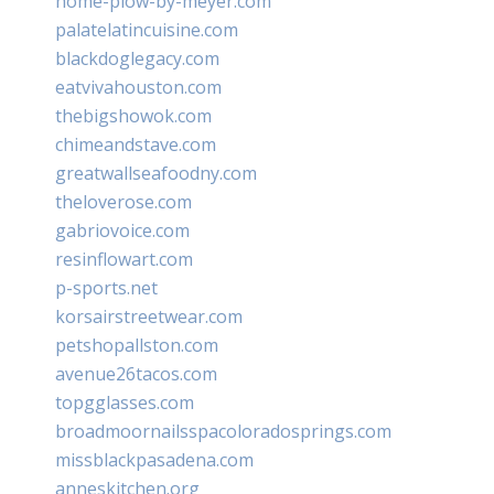
home-plow-by-meyer.com
palatelatincuisine.com
blackdoglegacy.com
eatvivahouston.com
thebigshowok.com
chimeandstave.com
greatwallseafoodny.com
theloverose.com
gabriovoice.com
resinflowart.com
p-sports.net
korsairstreetwear.com
petshopallston.com
avenue26tacos.com
topgglasses.com
broadmoornailsspacoloradosprings.com
missblackpasadena.com
anneskitchen.org