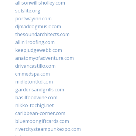
allisonwillisholley.com
solslite.org
portwayinn.com
djmaddogmusic.com
thesoundarchitects.com
allin1roofing.com
keepjudgewebb.com
anatomyofadventure.com
drivancastillo.com
cmmedspa.com
midletontkd.com
gardensandgrills.com
basilfoodwine.com
nikko-tochigi.net
caribbean-corner.com
bluemoongiftcards.com
rivercitysteampunkexpo.com