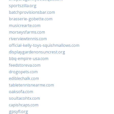
sportszilla.org
batchprovisionsbar.com
brasserie-gobette.com
musicrearte.com
morseysfarms.com
riverviewtennis.com
official-kelly-toys-squishmallows.com
displaygardenonsuncrest.org
bbq-empire-usa.com
feedstoreva.com
drogopets.com
ediblechalk.com
tabletennisnearme.com
oaksofa.com
soultacohtx.com
capishcaps.com
gpsyfl.org