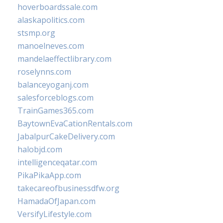
hoverboardssale.com
alaskapolitics.com
stsmp.org
manoelneves.com
mandelaeffectlibrary.com
roselynns.com
balanceyoganj.com
salesforceblogs.com
TrainGames365.com
BaytownEvaCationRentals.com
JabalpurCakeDelivery.com
halobjd.com
intelligenceqatar.com
PikaPikaApp.com
takecareofbusinessdfw.org
HamadaOfJapan.com
VersifyLifestyle.com