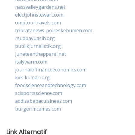
nassvalleygardens.net
electjohnstewart.com
omptourtravels.com
tribratanews-polreskebumen.com
rsudbayuasih.org
publikjurnalistik.org
juneteenthapparel.net
italywarm.com
journaloffinanceeconomics.com
kvk-kumari.org
foodscienceandtechnology.com
scisportsscience.com
addisababacuisineaz.com
burgerimcamas.com
Link Alternatif