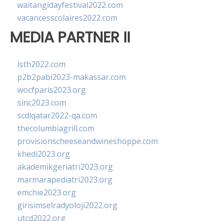
waitangidayfestival2022.com
vacancesscolaires2022.com
MEDIA PARTNER II
isth2022.com
p2b2pabi2023-makassar.com
wocfparis2023.org
sinc2023.com
scdlqatar2022-qa.com
thecolumbiagrill.com
provisionscheeseandwineshoppe.com
khedi2023.org
akademikgeriatri2023.org
marmarapediatri2023.org
emchie2023.org
girisimselradyoloji2022.org
utcd2022.org