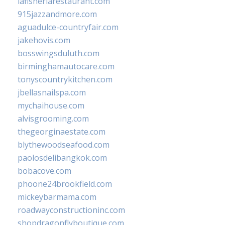
lafisheriarestaurant.com
915jazzandmore.com
aguadulce-countryfair.com
jakehovis.com
bosswingsduluth.com
birminghamautocare.com
tonyscountrykitchen.com
jbellasnailspa.com
mychaihouse.com
alvisgrooming.com
thegeorginaestate.com
blythewoodseafood.com
paolosdelibangkok.com
bobacove.com
phoone24brookfield.com
mickeybarmama.com
roadwayconstructioninc.com
shopdragonflyboutique.com