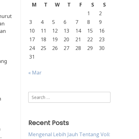
M
T
W
T
F
S
S
1
2
nurut
3
4
5
6
7
8
9
an
10
11
12
13
14
15
16
kan
17
18
19
20
21
22
23
24
25
26
27
28
29
30
31
ang
« Mar
Search
h
for:
Recent Posts
n
Mengenal Lebih Jauh Tentang Voli:
.