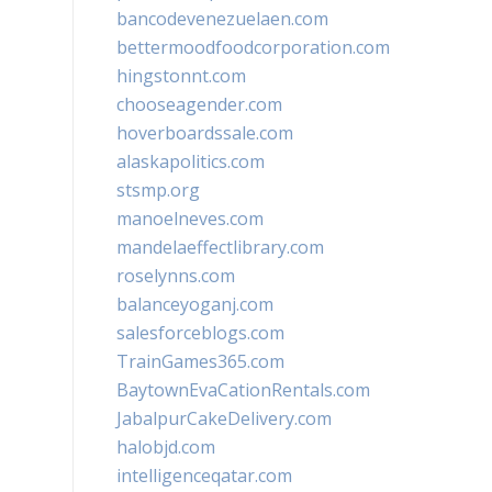
bancodevenezuelaen.com
bettermoodfoodcorporation.com
hingstonnt.com
chooseagender.com
hoverboardssale.com
alaskapolitics.com
stsmp.org
manoelneves.com
mandelaeffectlibrary.com
roselynns.com
balanceyoganj.com
salesforceblogs.com
TrainGames365.com
BaytownEvaCationRentals.com
JabalpurCakeDelivery.com
halobjd.com
intelligenceqatar.com