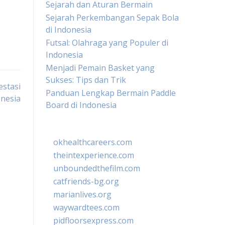
Sejarah dan Aturan Bermain
Sejarah Perkembangan Sepak Bola
di Indonesia
Futsal: Olahraga yang Populer di
Indonesia
Menjadi Pemain Basket yang
Sukses: Tips dan Trik
stasi
Panduan Lengkap Bermain Paddle
nesia
Board di Indonesia
okhealthcareers.com
theintexperience.com
unboundedthefilm.com
catfriends-bg.org
marianlives.org
waywardtees.com
pidfloorsexpress.com