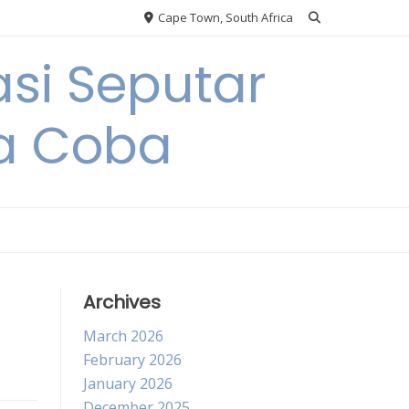
Cape Town, South Africa
si Seputar
da Coba
Archives
March 2026
February 2026
January 2026
December 2025