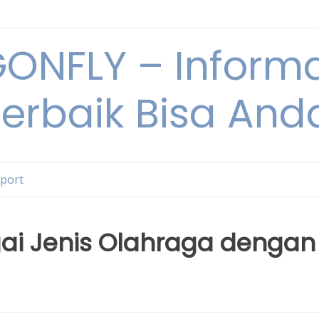
NFLY – Informa
Terbaik Bisa An
Sport
ai Jenis Olahraga dengan