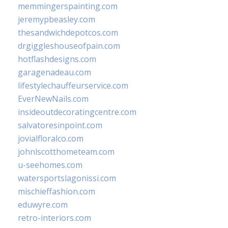
memmingerspainting.com
jeremypbeasley.com
thesandwichdepotcos.com
drgiggleshouseofpain.com
hotflashdesigns.com
garagenadeau.com
lifestylechauffeurservice.com
EverNewNails.com
insideoutdecoratingcentre.com
salvatoresinpoint.com
jovialfloralco.com
johnlscotthometeam.com
u-seehomes.com
watersportslagonissi.com
mischieffashion.com
eduwyre.com
retro-interiors.com