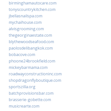
birminghamautocare.com
tonyscountrykitchen.com
jbellasnailspa.com
mychaihouse.com
alvisgrooming.com
thegeorginaestate.com
blythewoodseafood.com
paolosdelibangkok.com
bobacove.com
phoone24brookfield.com
mickeybarmama.com
roadwayconstructioninc.com
shopdragonflyboutique.com
sportszilla.org
batchprovisionsbar.com
brasserie-gobette.com
musicrearte.com