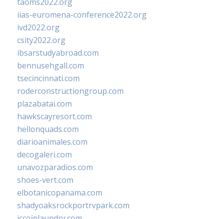
taoms2022.org
iias-euromena-conference2022.org
ivd2022.org
csity2022.org
ibsarstudyabroad.com
bennusehgall.com
tsecincinnati.com
roderconstructiongroup.com
plazabatai.com
hawkscayresort.com
hellonquads.com
diarioanimales.com
decogaleri.com
unavozparadios.com
shoes-vert.com
elbotanicopanama.com
shadyoaksrockportrvpark.com
jccoinlaundry.com