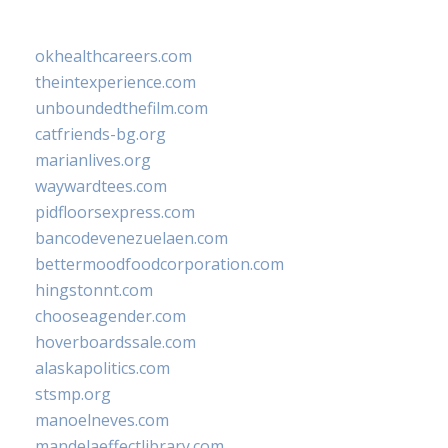
okhealthcareers.com
theintexperience.com
unboundedthefilm.com
catfriends-bg.org
marianlives.org
waywardtees.com
pidfloorsexpress.com
bancodevenezuelaen.com
bettermoodfoodcorporation.com
hingstonnt.com
chooseagender.com
hoverboardssale.com
alaskapolitics.com
stsmp.org
manoelneves.com
mandelaeffectlibrary.com