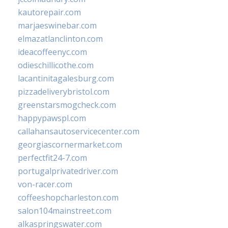
kautorepair.com
marjaeswinebar.com
elmazatlanclinton.com
ideacoffeenyc.com
odieschillicothe.com
lacantinitagalesburg.com
pizzadeliverybristol.com
greenstarsmogcheck.com
happypawspl.com
callahansautoservicecenter.com
georgiascornermarket.com
perfectfit24-7.com
portugalprivatedriver.com
von-racer.com
coffeeshopcharleston.com
salon104mainstreet.com
alkaspringswater.com