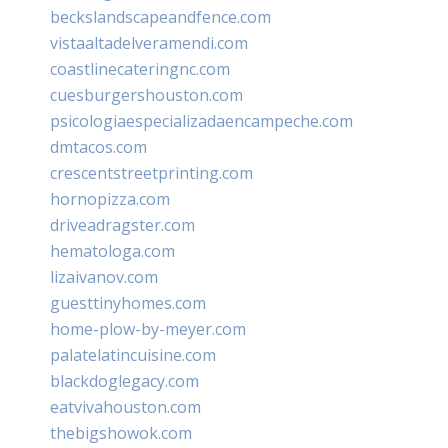
beckslandscapeandfence.com
vistaaltadelveramendi.com
coastlinecateringnc.com
cuesburgershouston.com
psicologiaespecializadaencampeche.com
dmtacos.com
crescentstreetprinting.com
hornopizza.com
driveadragster.com
hematologa.com
lizaivanov.com
guesttinyhomes.com
home-plow-by-meyer.com
palatelatincuisine.com
blackdoglegacy.com
eatvivahouston.com
thebigshowok.com