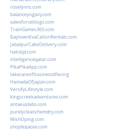
roselynns.com
balanceyoganj.com
salesforceblogs.com
TrainGames365.com
BaytownEvaCationRentals.com
JabalpurCakeDelivery.com
halobjd.com
intelligenceqatar.com
PikaPikaApp.com
takecareofbusinessdfw.org
HamadaOfJapan.com
VersifyLifestyle.com
kingscreekadventures.com
antaeuslabs.com
purelycleanchemdry.com
WishOping.com
shoplegacee.com