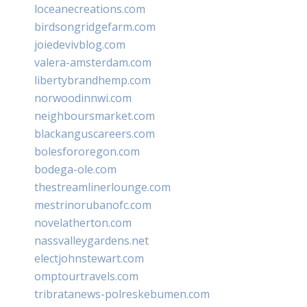
loceanecreations.com
birdsongridgefarm.com
joiedevivblog.com
valera-amsterdam.com
libertybrandhemp.com
norwoodinnwi.com
neighboursmarket.com
blackanguscareers.com
bolesfororegon.com
bodega-ole.com
thestreamlinerlounge.com
mestrinorubanofc.com
novelatherton.com
nassvalleygardens.net
electjohnstewart.com
omptourtravels.com
tribratanews-polreskebumen.com