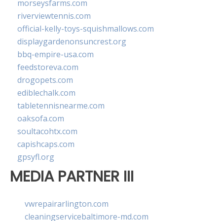
morseysfarms.com
riverviewtennis.com
official-kelly-toys-squishmallows.com
displaygardenonsuncrest.org
bbq-empire-usa.com
feedstoreva.com
drogopets.com
ediblechalk.com
tabletennisnearme.com
oaksofa.com
soultacohtx.com
capishcaps.com
gpsyfl.org
MEDIA PARTNER III
vwrepairarlington.com
cleaningservicebaltimore-md.com