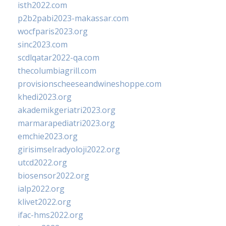
isth2022.com
p2b2pabi2023-makassar.com
wocfparis2023.org
sinc2023.com
scdlqatar2022-qa.com
thecolumbiagrill.com
provisionscheeseandwineshoppe.com
khedi2023.org
akademikgeriatri2023.org
marmarapediatri2023.org
emchie2023.org
girisimselradyoloji2022.org
utcd2022.org
biosensor2022.org
ialp2022.org
klivet2022.org
ifac-hms2022.org