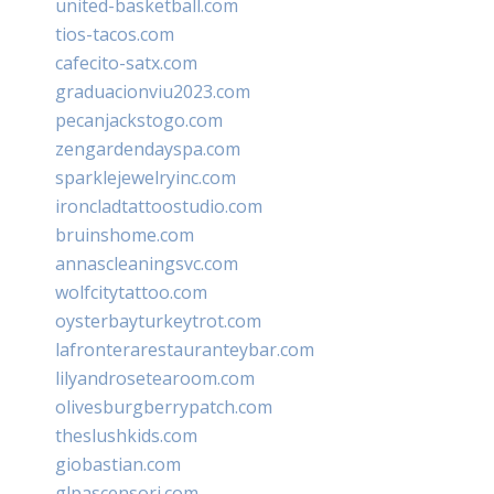
united-basketball.com
tios-tacos.com
cafecito-satx.com
graduacionviu2023.com
pecanjackstogo.com
zengardendayspa.com
sparklejewelryinc.com
ironcladtattoostudio.com
bruinshome.com
annascleaningsvc.com
wolfcitytattoo.com
oysterbayturkeytrot.com
lafronterarestauranteybar.com
lilyandrosetearoom.com
olivesburgberrypatch.com
theslushkids.com
giobastian.com
glpascensori.com