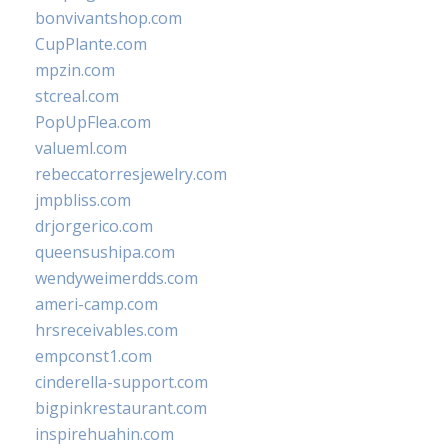
bonvivantshop.com
CupPlante.com
mpzin.com
stcreal.com
PopUpFlea.com
valueml.com
rebeccatorresjewelry.com
jmpbliss.com
drjorgerico.com
queensushipa.com
wendyweimerdds.com
ameri-camp.com
hrsreceivables.com
empconst1.com
cinderella-support.com
bigpinkrestaurant.com
inspirehuahin.com