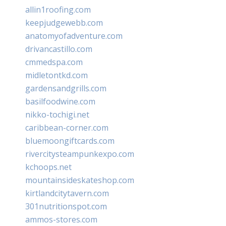
allin1roofing.com
keepjudgewebb.com
anatomyofadventure.com
drivancastillo.com
cmmedspa.com
midletontkd.com
gardensandgrills.com
basilfoodwine.com
nikko-tochigi.net
caribbean-corner.com
bluemoongiftcards.com
rivercitysteampunkexpo.com
kchoops.net
mountainsideskateshop.com
kirtlandcitytavern.com
301nutritionspot.com
ammos-stores.com