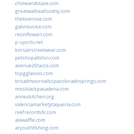
chimeandstave.com
greatwallseafoodny.com
theloverose.com
gabriovoice.com
resinflowart.com
p-sports.net
korsairstreetwear.com
petshopallston.com
avenue26tacos.com
topgglasses.com
broadmoornailsspacoloradosprings.com
missblackpasadena.com
anneskitchen.org
valenciamarketytaqueria.com
reefrecordsllc.com
alawaffle.com
aryouthfishing.com