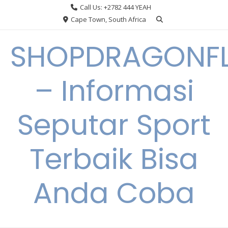
Skip
Call Us: +2782 444 YEAH
to
Cape Town, South Africa
content
SHOPDRAGONF
– Informasi
Seputar Sport
Terbaik Bisa
Anda Coba