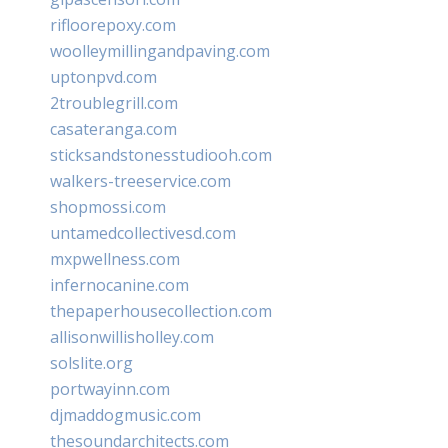
rifloorepoxy.com
woolleymillingandpaving.com
uptonpvd.com
2troublegrill.com
casateranga.com
sticksandstonesstudiooh.com
walkers-treeservice.com
shopmossi.com
untamedcollectivesd.com
mxpwellness.com
infernocanine.com
thepaperhousecollection.com
allisonwillisholley.com
solslite.org
portwayinn.com
djmaddogmusic.com
thesoundarchitects.com