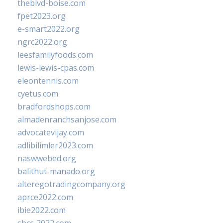
theblvd-boise.com
fpet2023.org
e-smart2022.org
ngrc2022.org
leesfamilyfoods.com
lewis-lewis-cpas.com
eleontennis.com
cyetus.com
bradfordshops.com
almadenranchsanjose.com
advocatevijay.com
adlibilimler2023.com
naswwebed.org
balithut-manado.org
alteregotradingcompany.org
aprce2022.com
ibie2022.com