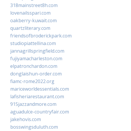
318mainstreet8h.com
lovenailsspari.com
oakberry-kuwait.com
quartzliterary.com
friendsofbroderickpark.com
studiopiattellina.com
jannagrillspringfield.com
fujiyamacharleston.com
elpatronchardon.com
donglaishun-order.com
fiamc-rome2022.org
mariceworldessentials.com
lafisheriarestaurant.com
915jazzandmore.com
aguadulce-countryfair.com
jakehovis.com
bosswingsduluth.com