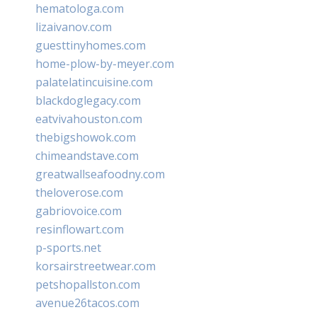
hematologa.com
lizaivanov.com
guesttinyhomes.com
home-plow-by-meyer.com
palatelatincuisine.com
blackdoglegacy.com
eatvivahouston.com
thebigshowok.com
chimeandstave.com
greatwallseafoodny.com
theloverose.com
gabriovoice.com
resinflowart.com
p-sports.net
korsairstreetwear.com
petshopallston.com
avenue26tacos.com