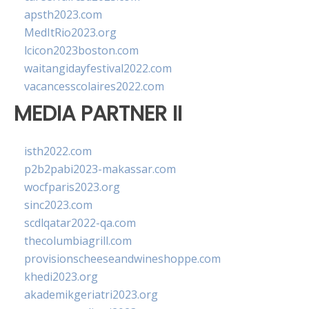
apsth2023.com
MedItRio2023.org
lcicon2023boston.com
waitangidayfestival2022.com
vacancesscolaires2022.com
MEDIA PARTNER II
isth2022.com
p2b2pabi2023-makassar.com
wocfparis2023.org
sinc2023.com
scdlqatar2022-qa.com
thecolumbiagrill.com
provisionscheeseandwineshoppe.com
khedi2023.org
akademikgeriatri2023.org