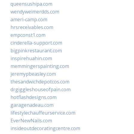
queensushipa.com
wendyweimerdds.com
ameri-camp.com
hrsreceivables.com
empconst1.com
cinderella-support.com
bigpinkrestaurant.com
inspirehuahin.com
memmingerspainting.com
jeremypbeasley.com
thesandwichdepotcos.com
drgiggleshouseofpain.com
hotflashdesigns.com
garagenadeau.com
lifestylechauffeurservice.com
EverNewNails.com
insideoutdecoratingcentre.com