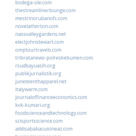
bodega-ole.com
thestreamlinerlounge.com
mestrinorubanofc.com
novelatherton.com
nassvalleygardens.net
electjohnstewart.com
omptourtravels.com
tribratanews-polreskebumen.com
rsudbayuasih.org
publikjurnalistik.org
juneteenthapparel.net
italywarm.com
journaloffinanceeconomics.com
kvk-kumari.org
foodscienceandtechnology.com
scisportsscience.com
addisababacuisineaz.com