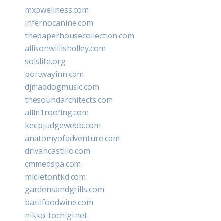
mxpwellness.com
infernocanine.com
thepaperhousecollection.com
allisonwillisholley.com
solslite.org
portwayinn.com
djmaddogmusic.com
thesoundarchitects.com
allin1roofing.com
keepjudgewebb.com
anatomyofadventure.com
drivancastillo.com
cmmedspa.com
midletontkd.com
gardensandgrills.com
basilfoodwine.com
nikko-tochigi.net