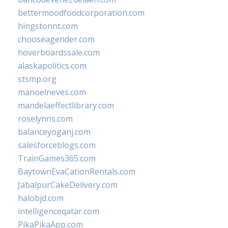
bettermoodfoodcorporation.com
hingstonnt.com
chooseagender.com
hoverboardssale.com
alaskapolitics.com
stsmp.org
manoelneves.com
mandelaeffectlibrary.com
roselynns.com
balanceyoganj.com
salesforceblogs.com
TrainGames365.com
BaytownEvaCationRentals.com
JabalpurCakeDelivery.com
halobjd.com
intelligenceqatar.com
PikaPikaApp.com