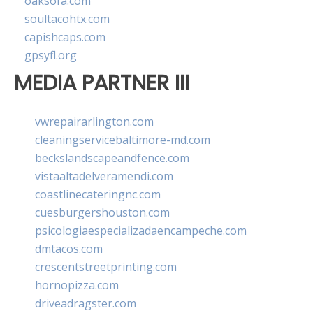
oaksofa.com
soultacohtx.com
capishcaps.com
gpsyfl.org
MEDIA PARTNER III
vwrepairarlington.com
cleaningservicebaltimore-md.com
beckslandscapeandfence.com
vistaaltadelveramendi.com
coastlinecateringnc.com
cuesburgershouston.com
psicologiaespecializadaencampeche.com
dmtacos.com
crescentstreetprinting.com
hornopizza.com
driveadragster.com