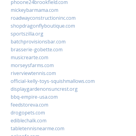
phoone24brookfield.com
mickeybarmama.com
roadwayconstructioninc.com
shopdragonflyboutique.com
sportszilla.org
batchprovisionsbar.com
brasserie-gobette.com
musicrearte.com
morseysfarms.com
riverviewtennis.com
official-kelly-toys-squishmallows.com
displaygardenonsuncrest.org
bbq-empire-usa.com
feedstoreva.com
drogopets.com
ediblechalk.com
tabletennisnearme.com