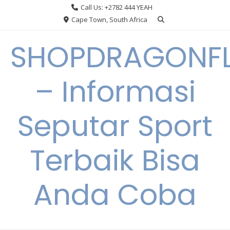
Skip
Call Us: +2782 444 YEAH
to
Cape Town, South Africa
content
SHOPDRAGONF
– Informasi
Seputar Sport
Terbaik Bisa
Anda Coba