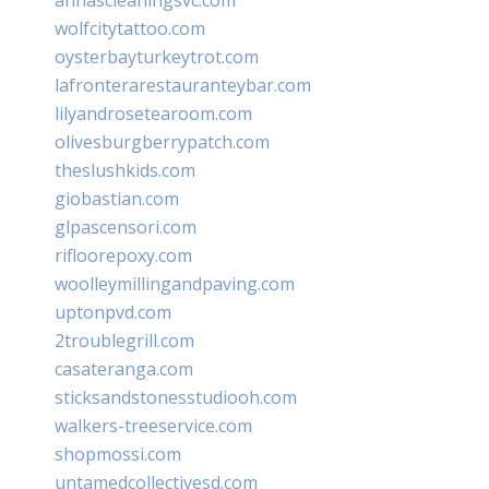
wolfcitytattoo.com
oysterbayturkeytrot.com
lafronterarestauranteybar.com
lilyandrosetearoom.com
olivesburgberrypatch.com
theslushkids.com
giobastian.com
glpascensori.com
rifloorepoxy.com
woolleymillingandpaving.com
uptonpvd.com
2troublegrill.com
casateranga.com
sticksandstonesstudiooh.com
walkers-treeservice.com
shopmossi.com
untamedcollectivesd.com