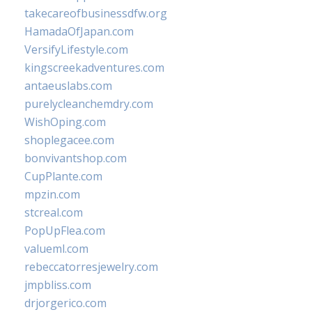
takecareofbusinessdfw.org
HamadaOfJapan.com
VersifyLifestyle.com
kingscreekadventures.com
antaeuslabs.com
purelycleanchemdry.com
WishOping.com
shoplegacee.com
bonvivantshop.com
CupPlante.com
mpzin.com
stcreal.com
PopUpFlea.com
valueml.com
rebeccatorresjewelry.com
jmpbliss.com
drjorgerico.com