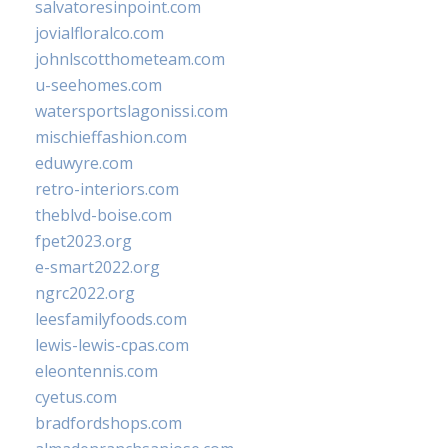
salvatoresinpoint.com
jovialfloralco.com
johnlscotthometeam.com
u-seehomes.com
watersportslagonissi.com
mischieffashion.com
eduwyre.com
retro-interiors.com
theblvd-boise.com
fpet2023.org
e-smart2022.org
ngrc2022.org
leesfamilyfoods.com
lewis-lewis-cpas.com
eleontennis.com
cyetus.com
bradfordshops.com