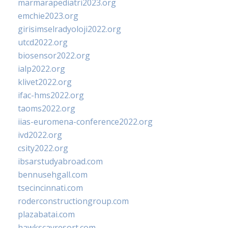
marmarapediatri2023.org
emchie2023.org
girisimselradyoloji2022.org
utcd2022.org
biosensor2022.org
ialp2022.org
klivet2022.org
ifac-hms2022.org
taoms2022.org
iias-euromena-conference2022.org
ivd2022.org
csity2022.org
ibsarstudyabroad.com
bennusehgall.com
tsecincinnati.com
roderconstructiongroup.com
plazabatai.com
hawkscayresort.com