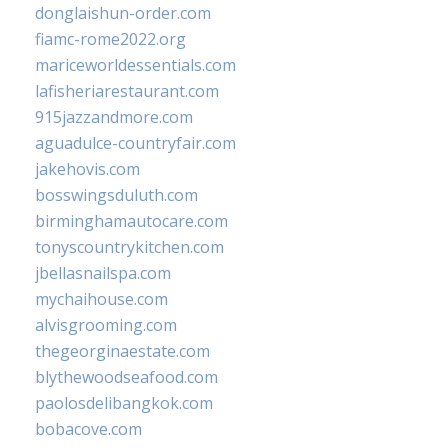
donglaishun-order.com
fiamc-rome2022.org
mariceworldessentials.com
lafisheriarestaurant.com
915jazzandmore.com
aguadulce-countryfair.com
jakehovis.com
bosswingsduluth.com
birminghamautocare.com
tonyscountrykitchen.com
jbellasnailspa.com
mychaihouse.com
alvisgrooming.com
thegeorginaestate.com
blythewoodseafood.com
paolosdelibangkok.com
bobacove.com