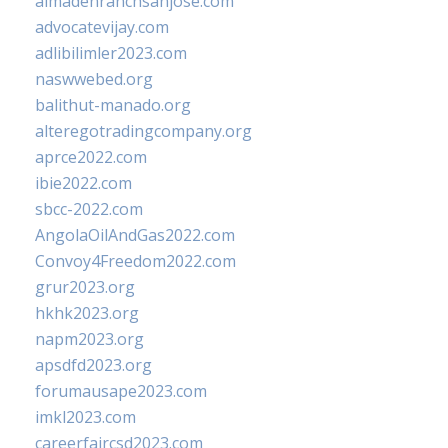
almadenranchsanjose.com
advocatevijay.com
adlibilimler2023.com
naswwebed.org
balithut-manado.org
alteregotradingcompany.org
aprce2022.com
ibie2022.com
sbcc-2022.com
AngolaOilAndGas2022.com
Convoy4Freedom2022.com
grur2023.org
hkhk2023.org
napm2023.org
apsdfd2023.org
forumausape2023.com
imkl2023.com
careerfaircsd2023.com