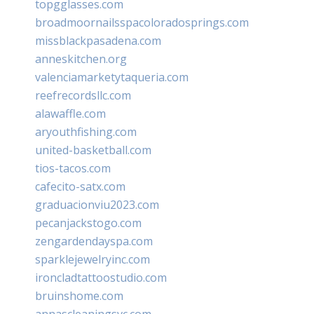
topgglasses.com
broadmoornailsspacoloradosprings.com
missblackpasadena.com
anneskitchen.org
valenciamarketytaqueria.com
reefrecordsllc.com
alawaffle.com
aryouthfishing.com
united-basketball.com
tios-tacos.com
cafecito-satx.com
graduacionviu2023.com
pecanjackstogo.com
zengardendayspa.com
sparklejewelryinc.com
ironcladtattoostudio.com
bruinshome.com
annascleaningsvc.com