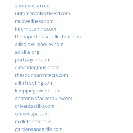
shopmossi.com
untamedcollectivesd.com
mxpwellness.com
infernocanine.com
thepaperhousecollection.com
allisonwillisholley.com
solslite.org
portwayinn.com
djmaddogmusic.com
thesoundarchitects.com
allin1roofing.com
keepjudgewebb.com
anatomyofadventure.com
drivancastillo.com
cmmedspa.com
midletontkd.com
gardensandgrills.com