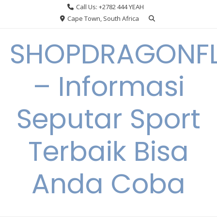
Skip
Call Us: +2782 444 YEAH
to
Cape Town, South Africa
content
SHOPDRAGONF
– Informasi
Seputar Sport
Terbaik Bisa
Anda Coba