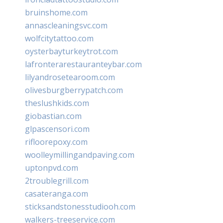
bruinshome.com
annascleaningsvc.com
wolfcitytattoo.com
oysterbayturkeytrot.com
lafronterarestauranteybar.com
lilyandrosetearoom.com
olivesburgberrypatch.com
theslushkids.com
giobastian.com
glpascensori.com
rifloorepoxy.com
woolleymillingandpaving.com
uptonpvd.com
2troublegrill.com
casateranga.com
sticksandstonesstudiooh.com
walkers-treeservice.com