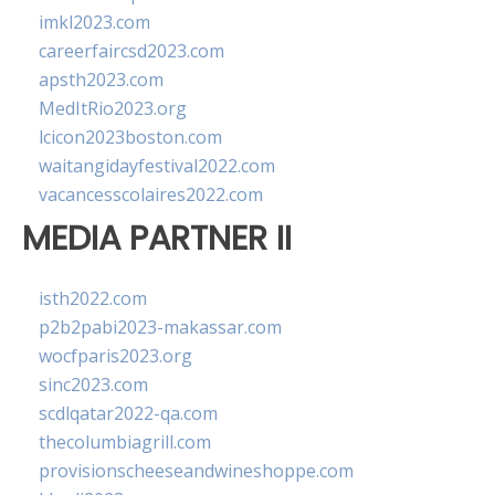
imkl2023.com
careerfaircsd2023.com
apsth2023.com
MedItRio2023.org
lcicon2023boston.com
waitangidayfestival2022.com
vacancesscolaires2022.com
MEDIA PARTNER II
isth2022.com
p2b2pabi2023-makassar.com
wocfparis2023.org
sinc2023.com
scdlqatar2022-qa.com
thecolumbiagrill.com
provisionscheeseandwineshoppe.com