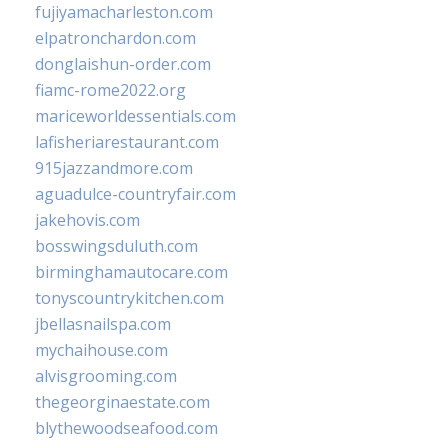
fujiyamacharleston.com
elpatronchardon.com
donglaishun-order.com
fiamc-rome2022.org
mariceworldessentials.com
lafisheriarestaurant.com
915jazzandmore.com
aguadulce-countryfair.com
jakehovis.com
bosswingsduluth.com
birminghamautocare.com
tonyscountrykitchen.com
jbellasnailspa.com
mychaihouse.com
alvisgrooming.com
thegeorginaestate.com
blythewoodseafood.com