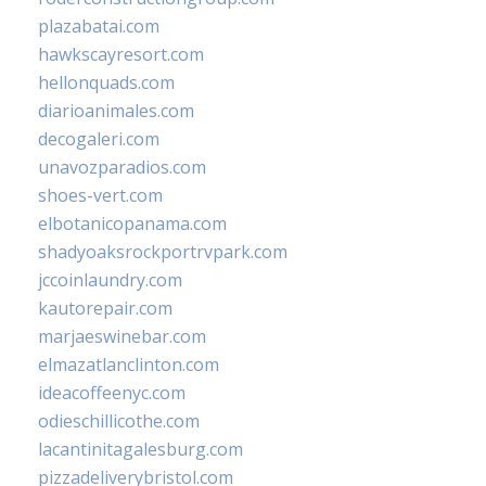
plazabatai.com
hawkscayresort.com
hellonquads.com
diarioanimales.com
decogaleri.com
unavozparadios.com
shoes-vert.com
elbotanicopanama.com
shadyoaksrockportrvpark.com
jccoinlaundry.com
kautorepair.com
marjaeswinebar.com
elmazatlanclinton.com
ideacoffeenyc.com
odieschillicothe.com
lacantinitagalesburg.com
pizzadeliverybristol.com