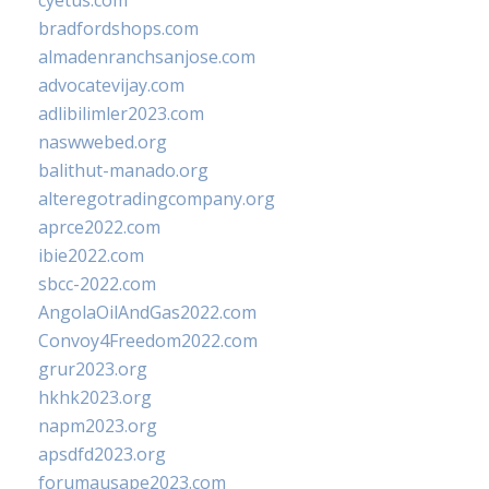
cyetus.com
bradfordshops.com
almadenranchsanjose.com
advocatevijay.com
adlibilimler2023.com
naswwebed.org
balithut-manado.org
alteregotradingcompany.org
aprce2022.com
ibie2022.com
sbcc-2022.com
AngolaOilAndGas2022.com
Convoy4Freedom2022.com
grur2023.org
hkhk2023.org
napm2023.org
apsdfd2023.org
forumausape2023.com