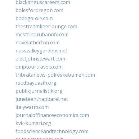
blackanguscareers.com
bolesfororegon.com
bodega-ole.com
thestreamlinerlounge.com
mestrinorubanofc.com
novelatherton.com
nassvalleygardens.net
electjohnstewart.com
omptourtravels.com
tribratanews-polreskebumen.com
rsudbayuasih.org
publikjurnalistik.org
juneteenthapparel.net
italywarm.com
journaloffinanceeconomics.com
kvk-kumari.org
foodscienceandtechnology.com