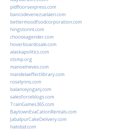
pidfloorsexpress.com
bancodevenezuelaen.com
bettermoodfoodcorporation.com
hingstonnt.com
chooseagender.com
hoverboardssale.com
alaskapolitics.com
stsmp.org
manoelneves.com
mandelaeffectlibrary.com
roselynns.com
balanceyoganj.com
salesforceblogs.com
TrainGames365.com
BaytownEvaCationRentals.com
JabalpurCakeDelivery.com
halobjd.com