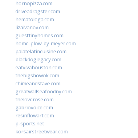
hornopizza.com
driveadragster.com
hematologa.com
lizaivanov.com
guesttinyhomes.com
home-plow-by-meyer.com
palatelatincuisine.com
blackdoglegacy.com
eatvivahouston.com
thebigshowok.com
chimeandstave.com
greatwallseafoodny.com
theloverose.com
gabriovoice.com
resinflowart.com
p-sports.net
korsairstreetwear.com