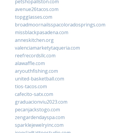
petshopallston.com
avenue26tacos.com
topgglasses.com
broadmoornailsspacoloradosprings.com
missblackpasadena.com
anneskitchen.org
valenciamarketytaqueria.com
reefrecordsllc.com
alawaffle.com
aryouthfishing.com
united-basketball.com
tios-tacos.com
cafecito-satx.com
graduacionviu2023.com
pecanjackstogo.com
zengardendayspa.com
sparklejewelryinc.com
ironcladtattoostudio.com