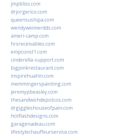
jmpbliss.com
drjorgerico.com
queensushipa.com
wendyweimerdds.com
ameri-camp.com
hrsreceivables.com
empconst1.com
cinderella-support.com
bigpinkrestaurant.com
inspirehuahin.com
memmingerspainting.com
jeremypbeasley.com
thesandwichdepotcos.com
drgiggleshouseofpain.com
hotflashdesigns.com
garagenadeau.com
lifestylechauffeurservice.com