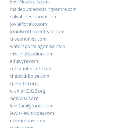
EverNewNails.com
insideoutdecoratingcentre.com
salvatoresinpoint.com
jovialfloralco.com
johnlscotthometeam.com
u-seehomes.com
watersportslagonissi.com
mischieffashion.com
eduwyre.com
retro-interiors.com
theblvd-boise.com
fpet2023.org
e-smart2022.org
ngrc2022.org
leesfamilyfoods.com
lewis-lewis-cpas.com
eleontennis.com