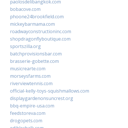
paolosdelibangkok.com
bobacove.com
phoone24brookfield.com
mickeybarmama.com
roadwayconstructioninc.com
shopdragonflyboutique.com
sportszilla.org
batchprovisionsbar.com
brasserie-gobette.com
musicrearte.com
morseysfarms.com
riverviewtennis.com
official-kelly-toys-squishmallows.com
displaygardenonsuncrest.org
bbq-empire-usa.com
feedstoreva.com
drogopets.com