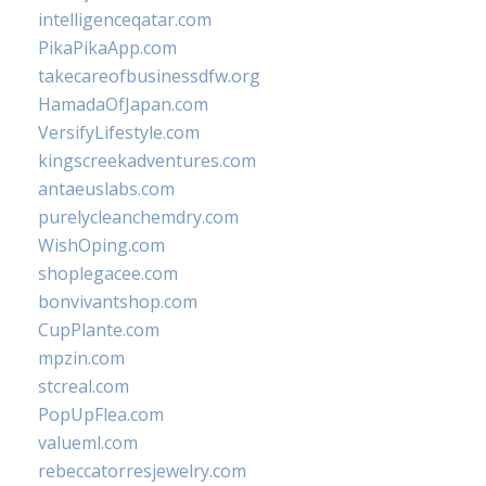
intelligenceqatar.com
PikaPikaApp.com
takecareofbusinessdfw.org
HamadaOfJapan.com
VersifyLifestyle.com
kingscreekadventures.com
antaeuslabs.com
purelycleanchemdry.com
WishOping.com
shoplegacee.com
bonvivantshop.com
CupPlante.com
mpzin.com
stcreal.com
PopUpFlea.com
valueml.com
rebeccatorresjewelry.com