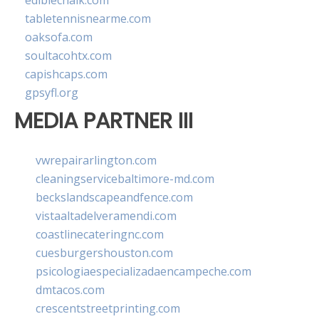
ediblechalk.com
tabletennisnearme.com
oaksofa.com
soultacohtx.com
capishcaps.com
gpsyfl.org
MEDIA PARTNER III
vwrepairarlington.com
cleaningservicebaltimore-md.com
beckslandscapeandfence.com
vistaaltadelveramendi.com
coastlinecateringnc.com
cuesburgershouston.com
psicologiaespecializadaencampeche.com
dmtacos.com
crescentstreetprinting.com