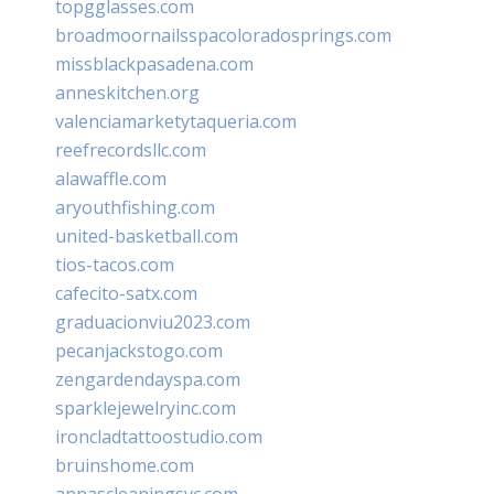
topgglasses.com
broadmoornailsspacoloradosprings.com
missblackpasadena.com
anneskitchen.org
valenciamarketytaqueria.com
reefrecordsllc.com
alawaffle.com
aryouthfishing.com
united-basketball.com
tios-tacos.com
cafecito-satx.com
graduacionviu2023.com
pecanjackstogo.com
zengardendayspa.com
sparklejewelryinc.com
ironcladtattoostudio.com
bruinshome.com
annascleaningsvc.com