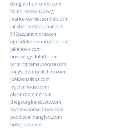
donglaishun-order.com
fiamc-rome2022.org
mariceworldessentials.com
lafisheriarestaurant.com
915jazzandmore.com
aguadulce-countryfair.com
jakehovis.com
bosswingsduluth.com
birminghamautocare.com
tonyscountrykitchen.com
jbellasnailspa.com
mychaihouse.com
alvisgrooming.com
thegeorginaestate.com
blythewoodseafood.com
paolosdelibangkok.com
bobacove.com