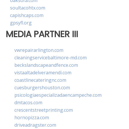
oaksofa.com
soultacohtx.com
capishcaps.com
gpsyfl.org
MEDIA PARTNER III
vwrepairarlington.com
cleaningservicebaltimore-md.com
beckslandscapeandfence.com
vistaaltadelveramendi.com
coastlinecateringnc.com
cuesburgershouston.com
psicologiaespecializadaencampeche.com
dmtacos.com
crescentstreetprinting.com
hornopizza.com
driveadragster.com