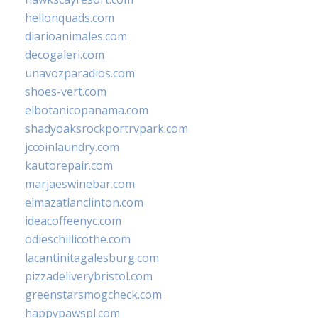
hellonquads.com
diarioanimales.com
decogaleri.com
unavozparadios.com
shoes-vert.com
elbotanicopanama.com
shadyoaksrockportrvpark.com
jccoinlaundry.com
kautorepair.com
marjaeswinebar.com
elmazatlanclinton.com
ideacoffeenyc.com
odieschillicothe.com
lacantinitagalesburg.com
pizzadeliverybristol.com
greenstarsmogcheck.com
happypawspl.com