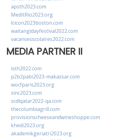
apsth2023.com
MedItRio2023.org
lcicon2023boston.com
waitangidayfestival2022.com
vacancesscolaires2022.com
MEDIA PARTNER II
isth2022.com
p2b2pabi2023-makassar.com
wocfparis2023.org
sinc2023.com
scdlqatar2022-qa.com
thecolumbiagrill.com
provisionscheeseandwineshoppe.com
khedi2023.org
akademikgeriatri2023.org