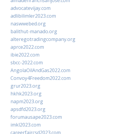
almadenranchsanjose.com
advocatevijay.com
adlibilimler2023.com
naswwebed.org
balithut-manado.org
alteregotradingcompany.org
aprce2022.com
ibie2022.com
sbcc-2022.com
AngolaOilAndGas2022.com
Convoy4Freedom2022.com
grur2023.org
hkhk2023.org
napm2023.org
apsdfd2023.org
forumausape2023.com
imkl2023.com
careerfaircsd2023.com