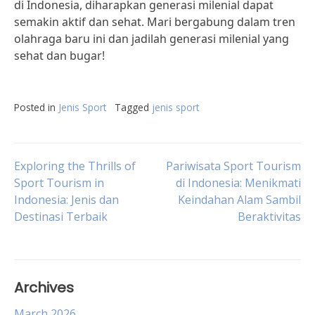
di Indonesia, diharapkan generasi milenial dapat
semakin aktif dan sehat. Mari bergabung dalam tren
olahraga baru ini dan jadilah generasi milenial yang
sehat dan bugar!
Posted in
Jenis Sport
Tagged
jenis sport
Post
Exploring the Thrills of
Pariwisata Sport Tourism
Sport Tourism in
di Indonesia: Menikmati
Indonesia: Jenis dan
Keindahan Alam Sambil
navigation
Destinasi Terbaik
Beraktivitas
Archives
March 2026