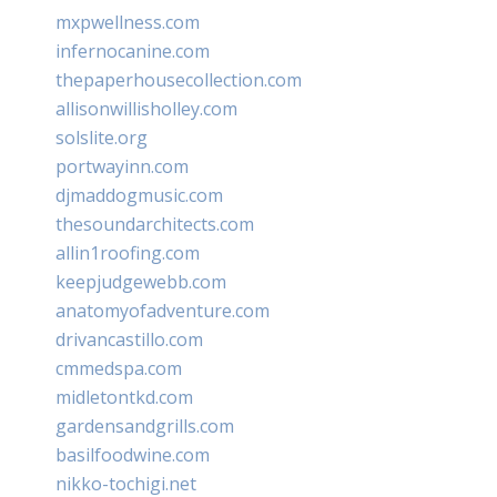
mxpwellness.com
infernocanine.com
thepaperhousecollection.com
allisonwillisholley.com
solslite.org
portwayinn.com
djmaddogmusic.com
thesoundarchitects.com
allin1roofing.com
keepjudgewebb.com
anatomyofadventure.com
drivancastillo.com
cmmedspa.com
midletontkd.com
gardensandgrills.com
basilfoodwine.com
nikko-tochigi.net