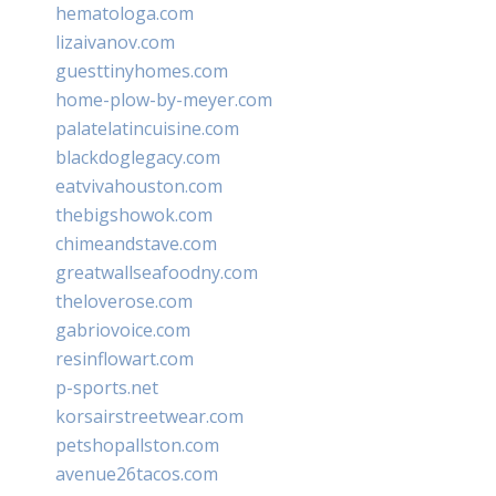
hematologa.com
lizaivanov.com
guesttinyhomes.com
home-plow-by-meyer.com
palatelatincuisine.com
blackdoglegacy.com
eatvivahouston.com
thebigshowok.com
chimeandstave.com
greatwallseafoodny.com
theloverose.com
gabriovoice.com
resinflowart.com
p-sports.net
korsairstreetwear.com
petshopallston.com
avenue26tacos.com