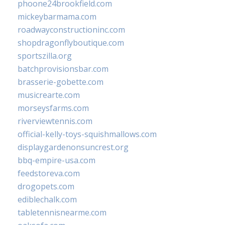
phoone24brookfield.com
mickeybarmama.com
roadwayconstructioninc.com
shopdragonflyboutique.com
sportszilla.org
batchprovisionsbar.com
brasserie-gobette.com
musicrearte.com
morseysfarms.com
riverviewtennis.com
official-kelly-toys-squishmallows.com
displaygardenonsuncrest.org
bbq-empire-usa.com
feedstoreva.com
drogopets.com
ediblechalk.com
tabletennisnearme.com