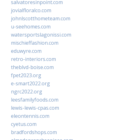
salvatoresinpoint.com
jovialfloralco.com
johnlscotthometeam.com
u-seehomes.com
watersportslagonissi.com
mischieffashion.com
eduwyre.com
retro-interiors.com
theblvd-boise.com
fpet2023.org
e-smart2022.org
ngrc2022.org
leesfamilyfoods.com
lewis-lewis-cpas.com
eleontennis.com
cyetus.com
bradfordshops.com