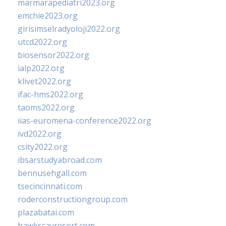
marmarapediatri2023.org
emchie2023.org
girisimselradyoloji2022.org
utcd2022.org
biosensor2022.org
ialp2022.org
klivet2022.org
ifac-hms2022.org
taoms2022.org
iias-euromena-conference2022.org
ivd2022.org
csity2022.org
ibsarstudyabroad.com
bennusehgall.com
tsecincinnati.com
roderconstructiongroup.com
plazabatai.com
hawkscayresort.com