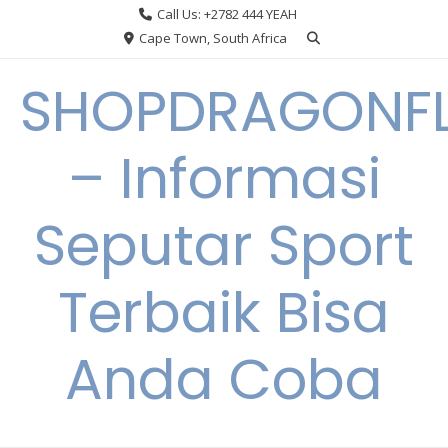
Skip
Call Us: +2782 444 YEAH
to
Cape Town, South Africa
content
SHOPDRAGONF
– Informasi
Seputar Sport
Terbaik Bisa
Anda Coba