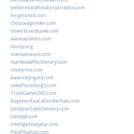
bettermoodfoodcorporation.com
hingstonnt.com
chooseagender.com
hoverboardssale.com
alaskapolitics.com
stsmp.org
manoelneves.com
mandelaeffectlibrary.com
roselynns.com
balanceyoganj.com
salesforceblogs.com
TrainGames365.com
BaytownEvaCationRentals.com
JabalpurCakeDelivery.com
halobjd.com
intelligenceqatar.com
PikaPikaApp.com