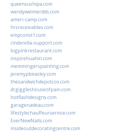
queensushipa.com
wendyweimerdds.com
ameri-camp.com
hrsreceivables.com
empconst1.com
cinderella-support.com
bigpinkrestaurant.com
inspirehuahin.com
memmingerspainting.com
jeremypbeasley.com
thesandwichdepotcos.com
drgiggleshouseofpain.com
hotflashdesigns.com
garagenadeau.com
lifestylechauffeurservice.com
EverNewNails.com
insideoutdecoratingcentre.com