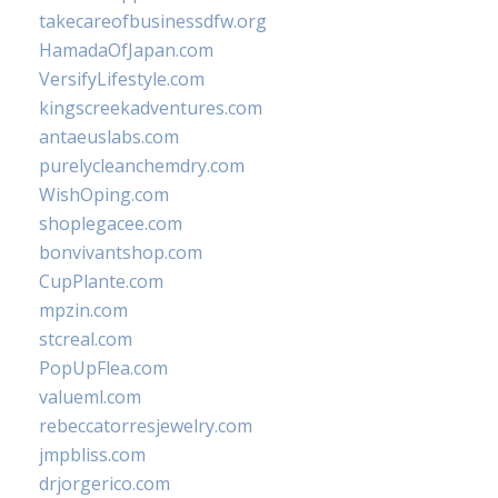
takecareofbusinessdfw.org
HamadaOfJapan.com
VersifyLifestyle.com
kingscreekadventures.com
antaeuslabs.com
purelycleanchemdry.com
WishOping.com
shoplegacee.com
bonvivantshop.com
CupPlante.com
mpzin.com
stcreal.com
PopUpFlea.com
valueml.com
rebeccatorresjewelry.com
jmpbliss.com
drjorgerico.com