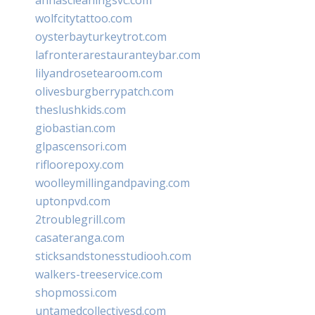
wolfcitytattoo.com
oysterbayturkeytrot.com
lafronterarestauranteybar.com
lilyandrosetearoom.com
olivesburgberrypatch.com
theslushkids.com
giobastian.com
glpascensori.com
rifloorepoxy.com
woolleymillingandpaving.com
uptonpvd.com
2troublegrill.com
casateranga.com
sticksandstonesstudiooh.com
walkers-treeservice.com
shopmossi.com
untamedcollectivesd.com