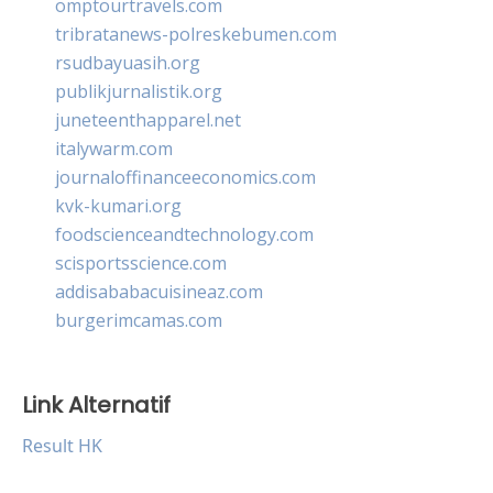
omptourtravels.com
tribratanews-polreskebumen.com
rsudbayuasih.org
publikjurnalistik.org
juneteenthapparel.net
italywarm.com
journaloffinanceeconomics.com
kvk-kumari.org
foodscienceandtechnology.com
scisportsscience.com
addisababacuisineaz.com
burgerimcamas.com
Link Alternatif
Result HK