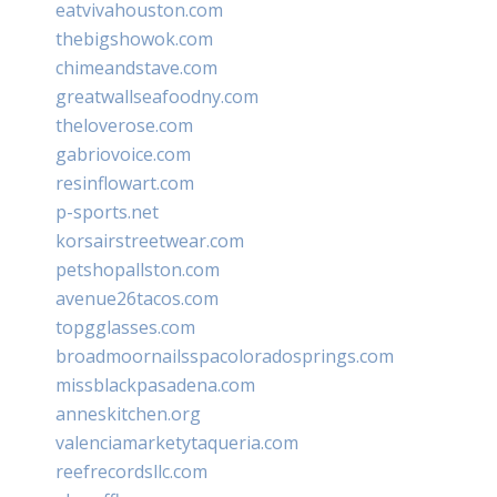
eatvivahouston.com
thebigshowok.com
chimeandstave.com
greatwallseafoodny.com
theloverose.com
gabriovoice.com
resinflowart.com
p-sports.net
korsairstreetwear.com
petshopallston.com
avenue26tacos.com
topgglasses.com
broadmoornailsspacoloradosprings.com
missblackpasadena.com
anneskitchen.org
valenciamarketytaqueria.com
reefrecordsllc.com