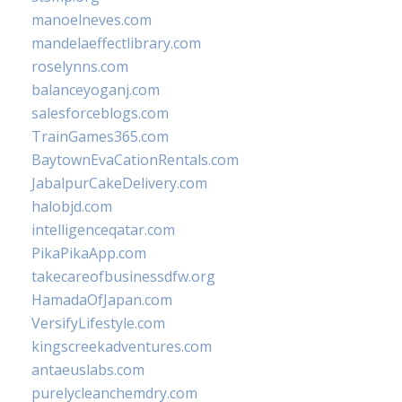
manoelneves.com
mandelaeffectlibrary.com
roselynns.com
balanceyoganj.com
salesforceblogs.com
TrainGames365.com
BaytownEvaCationRentals.com
JabalpurCakeDelivery.com
halobjd.com
intelligenceqatar.com
PikaPikaApp.com
takecareofbusinessdfw.org
HamadaOfJapan.com
VersifyLifestyle.com
kingscreekadventures.com
antaeuslabs.com
purelycleanchemdry.com