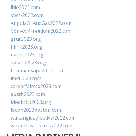
ibie2022.com
sbcc-2022.com
AngolaOilAndGas2022.com
Convoy4Freedom2022.com
grur2023.org
hkhk2023.org
napm2023.org
apsdfd2023.org
forumausape2023.com
imkl2023.com
careerfaircsd2023.com
apsth2023.com
MedItRio2023.org
lcicon2023boston.com
waitangidayfestival2022.com
vacancesscolaires2022.com