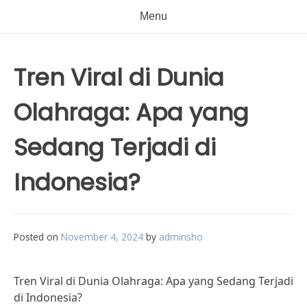
Menu
Tren Viral di Dunia
Olahraga: Apa yang
Sedang Terjadi di
Indonesia?
Posted on
November 4, 2024
by
adminsho
Tren Viral di Dunia Olahraga: Apa yang Sedang Terjadi
di Indonesia?