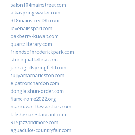
salon104mainstreet.com
alkaspringswater.com
318mainstreet8h.com
lovenailsspari.com
oakberry-kuwait.com
quartzliterary.com
friendsofbroderickpark.com
studiopiattellina.com
jannagrillspringfield.com
fujiyamacharleston.com
elpatronchardon.com
donglaishun-order.com
fiamc-rome2022.org
mariceworldessentials.com
lafisheriarestaurant.com
915jazzandmore.com
aguadulce-countryfair.com