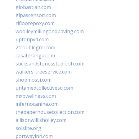
giobastian.com
glpascensori.com
rifloorepoxy.com
woolleymillingandpaving.com
uptonpvd.com
2troublegrill.com
casateranga.com
sticksandstonesstudiooh.com
walkers-treeservice.com
shopmossi.com
untamedcollectivesd.com
mxpwellness.com
infernocanine.com
thepaperhousecollection.com
allisonwillisholley.com
solslite.org
portwayinn.com