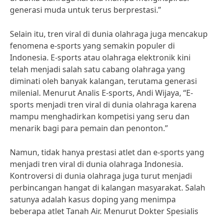
generasi muda untuk terus berprestasi.”
Selain itu, tren viral di dunia olahraga juga mencakup
fenomena e-sports yang semakin populer di
Indonesia. E-sports atau olahraga elektronik kini
telah menjadi salah satu cabang olahraga yang
diminati oleh banyak kalangan, terutama generasi
milenial. Menurut Analis E-sports, Andi Wijaya, “E-
sports menjadi tren viral di dunia olahraga karena
mampu menghadirkan kompetisi yang seru dan
menarik bagi para pemain dan penonton.”
Namun, tidak hanya prestasi atlet dan e-sports yang
menjadi tren viral di dunia olahraga Indonesia.
Kontroversi di dunia olahraga juga turut menjadi
perbincangan hangat di kalangan masyarakat. Salah
satunya adalah kasus doping yang menimpa
beberapa atlet Tanah Air. Menurut Dokter Spesialis