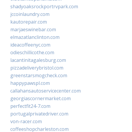
shadyoaksrockportrvpark.com
jccoinlaundry.com
kautorepair.com
marjaeswinebar.com
elmazatlanclinton.com
ideacoffeenyc.com
odieschillicothe.com
lacantinitagalesburg.com
pizzadeliverybristol.com
greenstarsmogcheck.com
happypawspl.com
callahansautoservicecenter.com
georgiascornermarket.com
perfectfit24-7.com
portugalprivatedriver.com
von-racer.com
coffeeshopcharleston.com