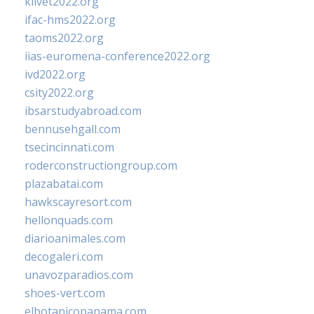
klivet2022.org
ifac-hms2022.org
taoms2022.org
iias-euromena-conference2022.org
ivd2022.org
csity2022.org
ibsarstudyabroad.com
bennusehgall.com
tsecincinnati.com
roderconstructiongroup.com
plazabatai.com
hawkscayresort.com
hellonquads.com
diarioanimales.com
decogaleri.com
unavozparadios.com
shoes-vert.com
elbotanicopanama.com