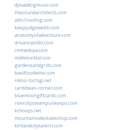
djmaddogmusic.com
thesoundarchitects.com
allin1roofing.com
keepjudgewebb.com
anatomyofadventure.com
drivancastillo.com
cmmedspa.com
midletontkd.com
gardensandgrills.com
basilfoodwine.com
nikko-tochigi.net
caribbean-corner.com
bluemoongiftcards.com
rivercitysteampunkexpo.com
kchoops.net
mountainsideskateshop.com
kirtlandcitytavern.com