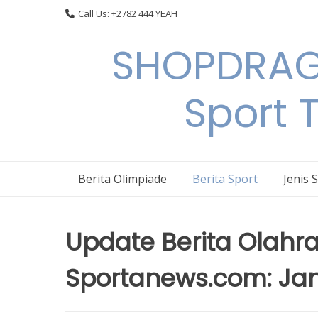
Skip
Call Us: +2782 444 YEAH
to
content
SHOPDRAGO
Sport 
Berita Olimpiade
Berita Sport
Jenis 
Update Berita Olahra
Sportanews.com: Ja