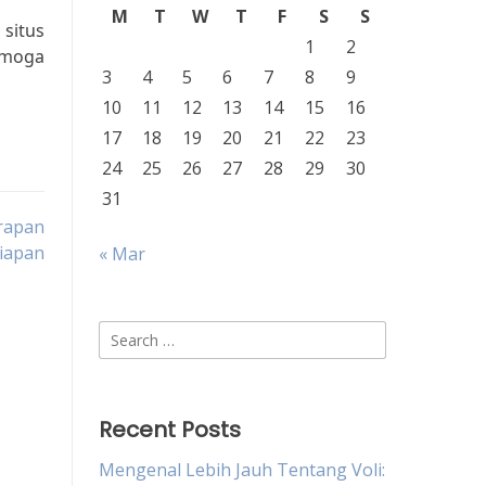
M
T
W
T
F
S
S
 situs
1
2
emoga
3
4
5
6
7
8
9
10
11
12
13
14
15
16
17
18
19
20
21
22
23
24
25
26
27
28
29
30
31
arapan
iapan
« Mar
Search
for:
Recent Posts
Mengenal Lebih Jauh Tentang Voli: