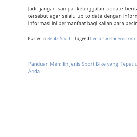
Jadi, jangan sampai ketinggalan update berit
tersebut agar selalu up to date dengan info
informasi ini bermanfaat bagi kalian para peci
Posted in
Berita Sport
Tagged
berita sportanews.com
Post
Panduan Memilih Jenis Sport Bike yang Tepat 
Anda
navigation