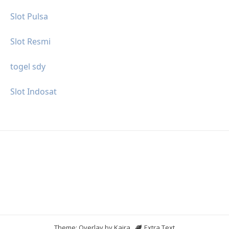
Slot Pulsa
Slot Resmi
togel sdy
Slot Indosat
Theme: Overlay by
Kaira
.
Extra Text