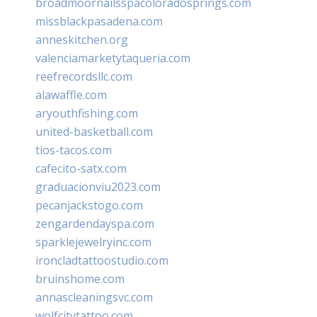
broadmoornailsspacoloradosprings.com
missblackpasadena.com
anneskitchen.org
valenciamarketytaqueria.com
reefrecordsllc.com
alawaffle.com
aryouthfishing.com
united-basketball.com
tios-tacos.com
cafecito-satx.com
graduacionviu2023.com
pecanjackstogo.com
zengardendayspa.com
sparklejewelryinc.com
ironcladtattoostudio.com
bruinshome.com
annascleaningsvc.com
wolfcitytattoo.com