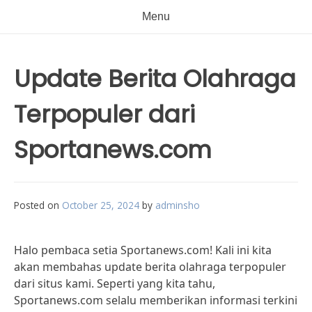
Menu
Update Berita Olahraga
Terpopuler dari
Sportanews.com
Posted on
October 25, 2024
by
adminsho
Halo pembaca setia Sportanews.com! Kali ini kita
akan membahas update berita olahraga terpopuler
dari situs kami. Seperti yang kita tahu,
Sportanews.com selalu memberikan informasi terkini