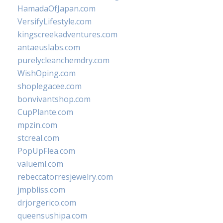
HamadaOfJapan.com
VersifyLifestyle.com
kingscreekadventures.com
antaeuslabs.com
purelycleanchemdry.com
WishOping.com
shoplegacee.com
bonvivantshop.com
CupPlante.com
mpzin.com
stcreal.com
PopUpFlea.com
valueml.com
rebeccatorresjewelry.com
jmpbliss.com
drjorgerico.com
queensushipa.com