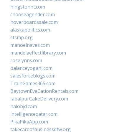
hingstonnt.com
chooseagender.com
hoverboardssale.com
alaskapolitics.com
stsmp.org
manoelneves.com
mandelaeffectlibrary.com
roselynns.com
balanceyoganj.com
salesforceblogs.com
TrainGames365.com
BaytownEvaCationRentals.com
JabalpurCakeDelivery.com
halobjd.com
intelligenceqatar.com
PikaPikaApp.com
takecareofbusinessdfw.org