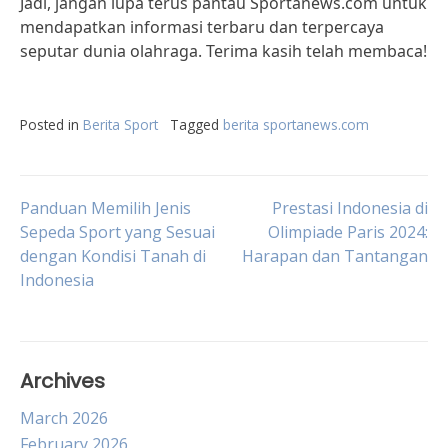
Jadi, jangan lupa terus pantau Sportanews.com untuk
mendapatkan informasi terbaru dan terpercaya
seputar dunia olahraga. Terima kasih telah membaca!
Posted in
Berita Sport
Tagged
berita sportanews.com
Post
Panduan Memilih Jenis
Prestasi Indonesia di
Sepeda Sport yang Sesuai
Olimpiade Paris 2024:
dengan Kondisi Tanah di
Harapan dan Tantangan
navigation
Indonesia
Archives
March 2026
February 2026