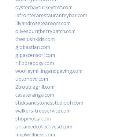
oysterbayturkeytrot.com
lafronterarestauranteybar.com
lilyandrosetearoom.com
olivesburgberrypatch.com
theslushkids.com
giobastian.com
glpascensori.com
rifloorepoxy.com
woolleymillingandpaving.com
uptonpvd.com
2troublegrill.com
casateranga.com
sticksandstonesstudiooh.com
walkers-treeservice.com
shopmossi.com
untamedcollectivesd.com
mxpwellness.com