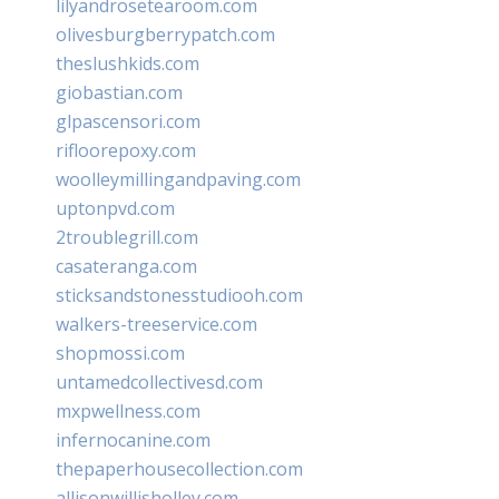
lilyandrosetearoom.com
olivesburgberrypatch.com
theslushkids.com
giobastian.com
glpascensori.com
rifloorepoxy.com
woolleymillingandpaving.com
uptonpvd.com
2troublegrill.com
casateranga.com
sticksandstonesstudiooh.com
walkers-treeservice.com
shopmossi.com
untamedcollectivesd.com
mxpwellness.com
infernocanine.com
thepaperhousecollection.com
allisonwillisholley.com