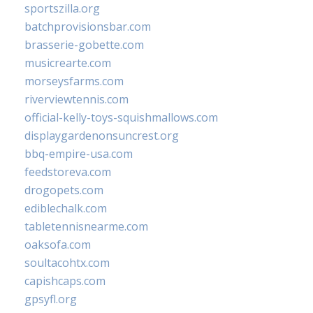
sportszilla.org
batchprovisionsbar.com
brasserie-gobette.com
musicrearte.com
morseysfarms.com
riverviewtennis.com
official-kelly-toys-squishmallows.com
displaygardenonsuncrest.org
bbq-empire-usa.com
feedstoreva.com
drogopets.com
ediblechalk.com
tabletennisnearme.com
oaksofa.com
soultacohtx.com
capishcaps.com
gpsyfl.org