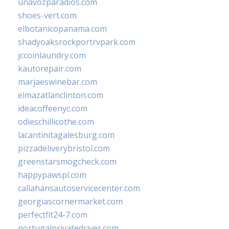
unavozparadios.com
shoes-vert.com
elbotanicopanama.com
shadyoaksrockportrvpark.com
jccoinlaundry.com
kautorepair.com
marjaeswinebar.com
elmazatlanclinton.com
ideacoffeenyc.com
odieschillicothe.com
lacantinitagalesburg.com
pizzadeliverybristol.com
greenstarsmogcheck.com
happypawspl.com
callahansautoservicecenter.com
georgiascornermarket.com
perfectfit24-7.com
portugalprivatedriver.com