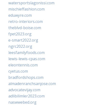
watersportslagonissi.com
mischieffashion.com
eduwyre.com
retro-interiors.com
theblvd-boise.com
fpet2023.org
e-smart2022.org
ngrc2022.org
leesfamilyfoods.com
lewis-lewis-cpas.com
eleontennis.com
cyetus.com
bradfordshops.com
almadenranchsanjose.com
advocatevijay.com
adlibilimler2023.com
naswwebed.org