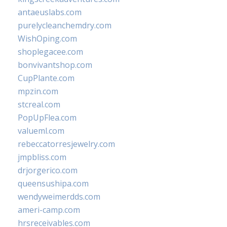
antaeuslabs.com
purelycleanchemdry.com
WishOping.com
shoplegacee.com
bonvivantshop.com
CupPlante.com
mpzin.com
stcreal.com
PopUpFlea.com
valueml.com
rebeccatorresjewelry.com
jmpbliss.com
drjorgerico.com
queensushipa.com
wendyweimerdds.com
ameri-camp.com
hrsreceivables.com