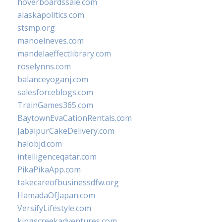
hoverboardssale.com
alaskapolitics.com
stsmp.org
manoelneves.com
mandelaeffectlibrary.com
roselynns.com
balanceyoganj.com
salesforceblogs.com
TrainGames365.com
BaytownEvaCationRentals.com
JabalpurCakeDelivery.com
halobjd.com
intelligenceqatar.com
PikaPikaApp.com
takecareofbusinessdfw.org
HamadaOfJapan.com
VersifyLifestyle.com
kingscreekadventures.com