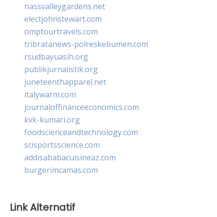
nassvalleygardens.net
electjohnstewart.com
omptourtravels.com
tribratanews-polreskebumen.com
rsudbayuasih.org
publikjurnalistik.org
juneteenthapparel.net
italywarm.com
journaloffinanceeconomics.com
kvk-kumari.org
foodscienceandtechnology.com
scisportsscience.com
addisababacuisineaz.com
burgerimcamas.com
Link Alternatif