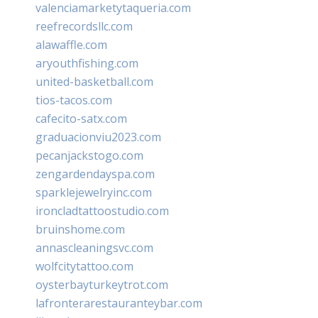
valenciamarketytaqueria.com
reefrecordsllc.com
alawaffle.com
aryouthfishing.com
united-basketball.com
tios-tacos.com
cafecito-satx.com
graduacionviu2023.com
pecanjackstogo.com
zengardendayspa.com
sparklejewelryinc.com
ironcladtattoostudio.com
bruinshome.com
annascleaningsvc.com
wolfcitytattoo.com
oysterbayturkeytrot.com
lafronterarestauranteybar.com