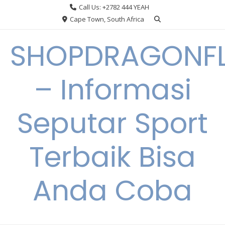
Skip
Call Us: +2782 444 YEAH
to
Cape Town, South Africa
content
SHOPDRAGONF
– Informasi
Seputar Sport
Terbaik Bisa
Anda Coba