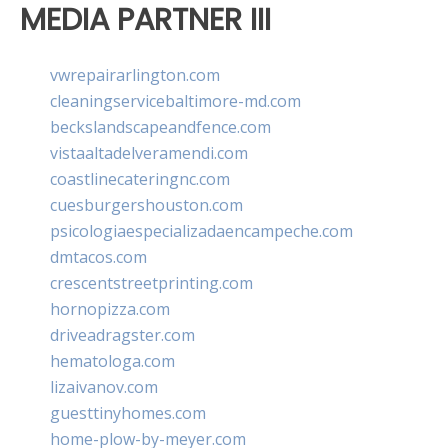
MEDIA PARTNER III
vwrepairarlington.com
cleaningservicebaltimore-md.com
beckslandscapeandfence.com
vistaaltadelveramendi.com
coastlinecateringnc.com
cuesburgershouston.com
psicologiaespecializadaencampeche.com
dmtacos.com
crescentstreetprinting.com
hornopizza.com
driveadragster.com
hematologa.com
lizaivanov.com
guesttinyhomes.com
home-plow-by-meyer.com