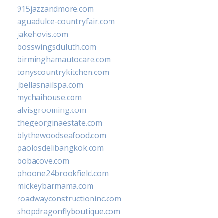
915jazzandmore.com
aguadulce-countryfair.com
jakehovis.com
bosswingsduluth.com
birminghamautocare.com
tonyscountrykitchen.com
jbellasnailspa.com
mychaihouse.com
alvisgrooming.com
thegeorginaestate.com
blythewoodseafood.com
paolosdelibangkok.com
bobacove.com
phoone24brookfield.com
mickeybarmama.com
roadwayconstructioninc.com
shopdragonflyboutique.com