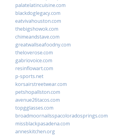
palatelatincuisine.com
blackdoglegacy.com
eatvivahouston.com
thebigshowok.com
chimeandstave.com
greatwallseafoodny.com
theloverose.com
gabriovoice.com
resinflowart.com
p-sports.net
korsairstreetwear.com
petshopallston.com
avenue26tacos.com
topgglasses.com
broadmoornailsspacoloradosprings.com
missblackpasadena.com
anneskitchen.org