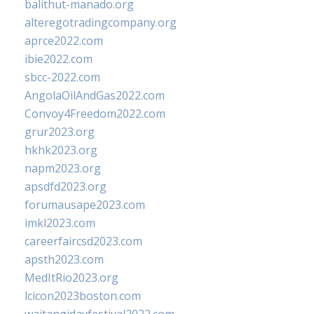
balithut-manado.org
alteregotradingcompany.org
aprce2022.com
ibie2022.com
sbcc-2022.com
AngolaOilAndGas2022.com
Convoy4Freedom2022.com
grur2023.org
hkhk2023.org
napm2023.org
apsdfd2023.org
forumausape2023.com
imkl2023.com
careerfaircsd2023.com
apsth2023.com
MedItRio2023.org
lcicon2023boston.com