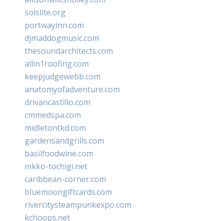
solslite.org
portwayinn.com
djmaddogmusic.com
thesoundarchitects.com
allin1roofing.com
keepjudgewebb.com
anatomyofadventure.com
drivancastillo.com
cmmedspa.com
midletontkd.com
gardensandgrills.com
basilfoodwine.com
nikko-tochigi.net
caribbean-corner.com
bluemoongiftcards.com
rivercitysteampunkexpo.com
kchoops.net