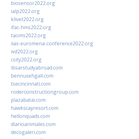
biosensor2022.org
ialp2022.org
klivet2022.org
ifac-hms2022.org
taoms2022.org
iias-euromena-conference2022.org
ivd2022.org
csity2022.org
ibsarstudyabroad.com
bennusehgall.com
tsecincinnati.com
roderconstructiongroup.com
plazabatai.com
hawkscayresort.com
hellonquads.com
diarioanimales.com
decogaleri.com