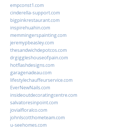
empconst1.com
cinderella-support.com
bigpinkrestaurant.com
inspirehuahin.com
memmingerspainting.com
jeremypbeasley.com
thesandwichdepotcos.com
drgiggleshouseofpain.com
hotflashdesigns.com
garagenadeau.com
lifestylechauffeurservice.com
EverNewNails.com
insideoutdecoratingcentre.com
salvatoresinpoint.com
jovialfloralco.com
johnlscotthometeam.com
u-seehomes.com