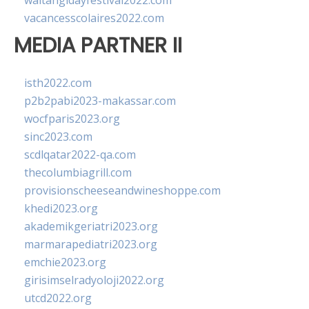
waitangidayfestival2022.com
vacancesscolaires2022.com
MEDIA PARTNER II
isth2022.com
p2b2pabi2023-makassar.com
wocfparis2023.org
sinc2023.com
scdlqatar2022-qa.com
thecolumbiagrill.com
provisionscheeseandwineshoppe.com
khedi2023.org
akademikgeriatri2023.org
marmarapediatri2023.org
emchie2023.org
girisimselradyoloji2022.org
utcd2022.org