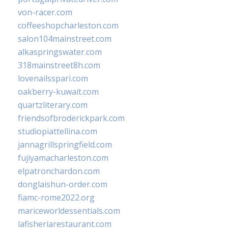
von-racer.com
coffeeshopcharleston.com
salon104mainstreet.com
alkaspringswater.com
318mainstreet8h.com
lovenailsspari.com
oakberry-kuwait.com
quartzliterary.com
friendsofbroderickpark.com
studiopiattellina.com
jannagrillspringfield.com
fujiyamacharleston.com
elpatronchardon.com
donglaishun-order.com
fiamc-rome2022.org
mariceworldessentials.com
lafisheriarestaurant.com