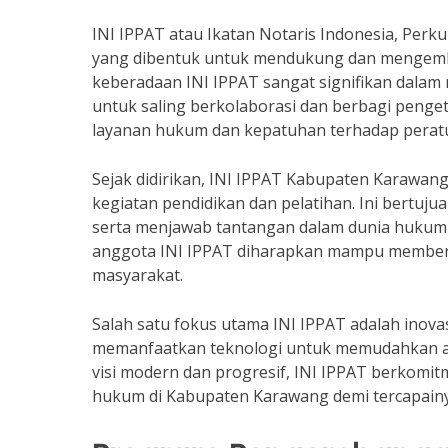
INI IPPAT atau Ikatan Notaris Indonesia, Perk
yang dibentuk untuk mendukung dan mengemba
keberadaan INI IPPAT sangat signifikan dalam
untuk saling berkolaborasi dan berbagi penget
layanan hukum dan kepatuhan terhadap perat
Sejak didirikan, INI IPPAT Kabupaten Karawan
kegiatan pendidikan dan pelatihan. Ini bertu
serta menjawab tantangan dalam dunia hukum 
anggota INI IPPAT diharapkan mampu memberik
masyarakat.
Salah satu fokus utama INI IPPAT adalah inova
memanfaatkan teknologi untuk memudahkan a
visi modern dan progresif, INI IPPAT berkom
hukum di Kabupaten Karawang demi tercapainy