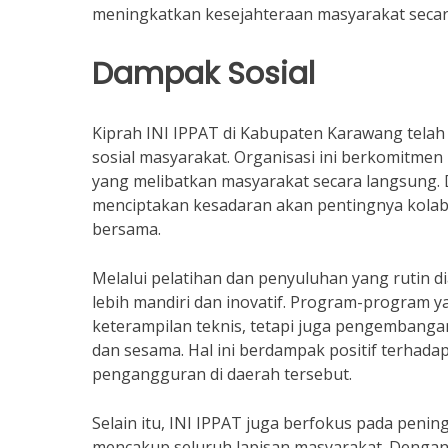
meningkatkan kesejahteraan masyarakat secar
Dampak Sosial
Kiprah INI IPPAT di Kabupaten Karawang tela
sosial masyarakat. Organisasi ini berkomitme
yang melibatkan masyarakat secara langsung. 
menciptakan kesadaran akan pentingnya kolab
bersama.
Melalui pelatihan dan penyuluhan yang rutin
lebih mandiri dan inovatif. Program-program 
keterampilan teknis, tetapi juga pengembangan
dan sesama. Hal ini berdampak positif terhad
pengangguran di daerah tersebut.
Selain itu, INI IPPAT juga berfokus pada peni
mencakup seluruh lapisan masyarakat. Dengan c