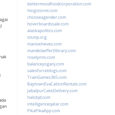
bettermoodfoodcorporation.com
hingstonnt.com
chooseagender.com
agai
hoverboardssale.com
i
alaskapolitics.com
stsmp.org
manoelneves.com
mandelaeffectlibrary.com
anak
roselynns.com
balanceyoganj.com
salesforceblogs.com
i
TrainGames365.com
BaytownEvaCationRentals.com
JabalpurCakeDelivery.com
halobjd.com
ada
intelligenceqatar.com
ngan
PikaPikaApp.com