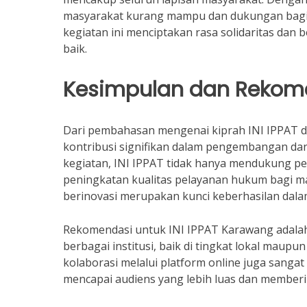
masyarakat kurang mampu dan dukungan bagi u
kegiatan ini menciptakan rasa solidaritas da
baik.
Kesimpulan dan Rekom
Dari pembahasan mengenai kiprah INI IPPAT di 
kontribusi signifikan dalam pengembangan dan
kegiatan, INI IPPAT tidak hanya mendukung pe
peningkatan kualitas pelayanan hukum bagi ma
berinovasi merupakan kunci keberhasilan dala
Rekomendasi untuk INI IPPAT Karawang adala
berbagai institusi, baik di tingkat lokal maupu
kolaborasi melalui platform online juga sanga
mencapai audiens yang lebih luas dan memberi