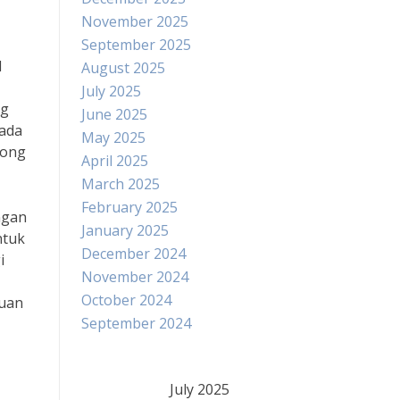
November 2025
September 2025
I
August 2025
July 2025
ng
June 2025
pada
May 2025
rong
April 2025
March 2025
February 2025
ngan
January 2025
ntuk
December 2024
i
November 2024
October 2024
juan
September 2024
July 2025