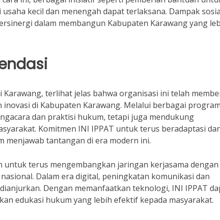
saha kecil dan menengah dapat terlaksana. Dampak sosial
n bersinergi dalam membangun Kabupaten Karawang yang leb
endasi
Karawang, terlihat jelas bahwa organisasi ini telah membe
 inovasi di Kabupaten Karawang. Melalui berbagai progra
ngacara dan praktisi hukum, tetapi juga mendukung
syarakat. Komitmen INI IPPAT untuk terus beradaptasi da
m menjawab tantangan di era modern ini.
h untuk terus mengembangkan jaringan kerjasama dengan
n nasional. Dalam era digital, peningkatan komunikasi dan
t dianjurkan. Dengan memanfaatkan teknologi, INI IPPAT da
kan edukasi hukum yang lebih efektif kepada masyarakat.