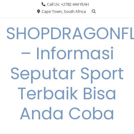
Skip
Call Us: +2782 444 YEAH
to
Cape Town, South Africa
content
SHOPDRAGONF
– Informasi
Seputar Sport
Terbaik Bisa
Anda Coba