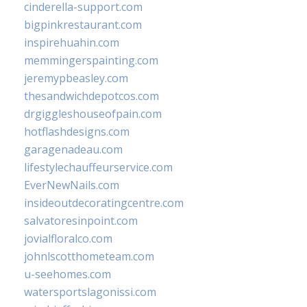
cinderella-support.com
bigpinkrestaurant.com
inspirehuahin.com
memmingerspainting.com
jeremypbeasley.com
thesandwichdepotcos.com
drgiggleshouseofpain.com
hotflashdesigns.com
garagenadeau.com
lifestylechauffeurservice.com
EverNewNails.com
insideoutdecoratingcentre.com
salvatoresinpoint.com
jovialfloralco.com
johnlscotthometeam.com
u-seehomes.com
watersportslagonissi.com