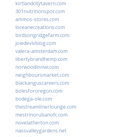
kirtlandcitytavern.com
301nutritionspot.com
ammos-stores.com
loceanecreations.com
birdsongridgefarm.com
joiedevivblog.com
valera-amsterdam.com
libertybrandhemp.com
norwoodinnwi.com
neighboursmarket.com
blackanguscareers.com
bolesfororegon.com
bodega-ole.com
thestreamlinerlounge.com
mestrinorubanofc.com
novelatherton.com
nassvalleygardens.net