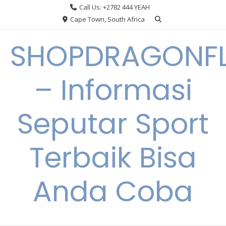
Skip
Call Us: +2782 444 YEAH
to
Cape Town, South Africa
content
SHOPDRAGONF
– Informasi
Seputar Sport
Terbaik Bisa
Anda Coba