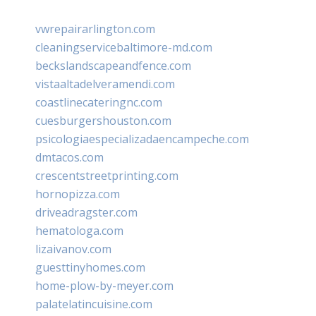
vwrepairarlington.com
cleaningservicebaltimore-md.com
beckslandscapeandfence.com
vistaaltadelveramendi.com
coastlinecateringnc.com
cuesburgershouston.com
psicologiaespecializadaencampeche.com
dmtacos.com
crescentstreetprinting.com
hornopizza.com
driveadragster.com
hematologa.com
lizaivanov.com
guesttinyhomes.com
home-plow-by-meyer.com
palatelatincuisine.com