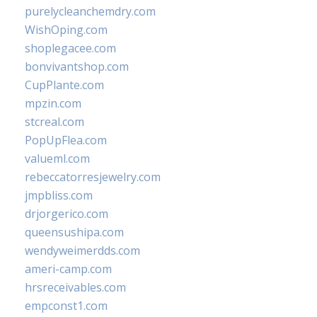
purelycleanchemdry.com
WishOping.com
shoplegacee.com
bonvivantshop.com
CupPlante.com
mpzin.com
stcreal.com
PopUpFlea.com
valueml.com
rebeccatorresjewelry.com
jmpbliss.com
drjorgerico.com
queensushipa.com
wendyweimerdds.com
ameri-camp.com
hrsreceivables.com
empconst1.com