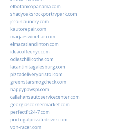
elbotanicopanama.com
shadyoaksrockportrvpark.com
jccoinlaundry.com
kautorepair.com
marjaeswinebar.com
elmazatlanclinton.com
ideacoffeenyc.com
odieschillicothe.com
lacantinitagalesburg.com
pizzadeliverybristol.com
greenstarsmogcheck.com
happypawspl.com
callahansautoservicecenter.com
georgiascornermarket.com
perfectfit24-7.com
portugalprivatedriver.com
von-racer.com