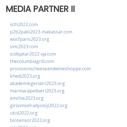
MEDIA PARTNER II
isth2022.com
p2b2pabi2023-makassar.com
wocfparis2023.org
sinc2023.com
scdlqatar2022-qa.com
thecolumbiagrill.com
provisionscheeseandwineshoppe.com
khedi2023.org
akademikgeriatri2023.org
marmarapediatri2023.org
emchie2023.org
girisimselradyoloji2022.org
utcd2022.org
biosensor2022.org