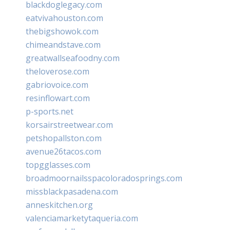
blackdoglegacy.com
eatvivahouston.com
thebigshowok.com
chimeandstave.com
greatwallseafoodny.com
theloverose.com
gabriovoice.com
resinflowart.com
p-sports.net
korsairstreetwear.com
petshopallston.com
avenue26tacos.com
topgglasses.com
broadmoornailsspacoloradosprings.com
missblackpasadena.com
anneskitchen.org
valenciamarketytaqueria.com