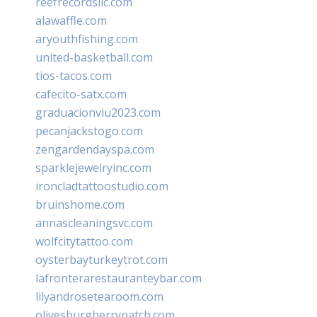
reefrecordsllc.com
alawaffle.com
aryouthfishing.com
united-basketball.com
tios-tacos.com
cafecito-satx.com
graduacionviu2023.com
pecanjackstogo.com
zengardendayspa.com
sparklejewelryinc.com
ironcladtattoostudio.com
bruinshome.com
annascleaningsvc.com
wolfcitytattoo.com
oysterbayturkeytrot.com
lafronterarestauranteybar.com
lilyandrosetearoom.com
olivesburgberrypatch.com