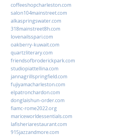
coffeeshopcharleston.com
salon104mainstreet.com
alkaspringswater.com
318mainstreet8h.com
lovenailsspari.com
oakberry-kuwait.com
quartzliterary.com
friendsofbroderickpark.com
studiopiattellina.com
jannagrillspringfield.com
fujiyamacharleston.com
elpatronchardon.com
donglaishun-order.com
fiamc-rome2022.org
mariceworldessentials.com
lafisheriarestaurant.com
915jazzandmore.com