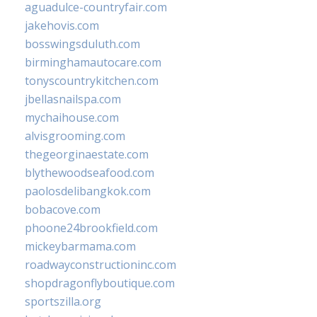
aguadulce-countryfair.com
jakehovis.com
bosswingsduluth.com
birminghamautocare.com
tonyscountrykitchen.com
jbellasnailspa.com
mychaihouse.com
alvisgrooming.com
thegeorginaestate.com
blythewoodseafood.com
paolosdelibangkok.com
bobacove.com
phoone24brookfield.com
mickeybarmama.com
roadwayconstructioninc.com
shopdragonflyboutique.com
sportszilla.org