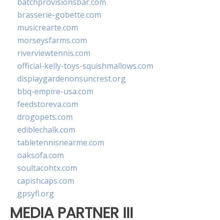
batchprovisionsbar.com
brasserie-gobette.com
musicrearte.com
morseysfarms.com
riverviewtennis.com
official-kelly-toys-squishmallows.com
displaygardenonsuncrest.org
bbq-empire-usa.com
feedstoreva.com
drogopets.com
ediblechalk.com
tabletennisnearme.com
oaksofa.com
soultacohtx.com
capishcaps.com
gpsyfl.org
MEDIA PARTNER III