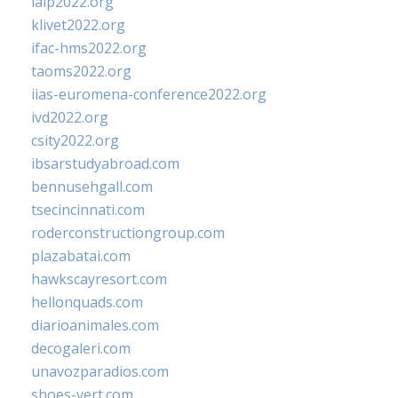
ialp2022.org
klivet2022.org
ifac-hms2022.org
taoms2022.org
iias-euromena-conference2022.org
ivd2022.org
csity2022.org
ibsarstudyabroad.com
bennusehgall.com
tsecincinnati.com
roderconstructiongroup.com
plazabatai.com
hawkscayresort.com
hellonquads.com
diarioanimales.com
decogaleri.com
unavozparadios.com
shoes-vert.com