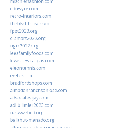
mischieffashion.com
eduwyre.com
retro-interiors.com
theblvd-boise.com
fpet2023.org
e-smart2022.org
ngrc2022.org
leesfamilyfoods.com
lewis-lewis-cpas.com
eleontennis.com
cyetus.com
bradfordshops.com
almadenranchsanjose.com
advocatevijay.com
adlibilimler2023.com
naswwebed.org
balithut-manado.org
alteregotradingcompany.org