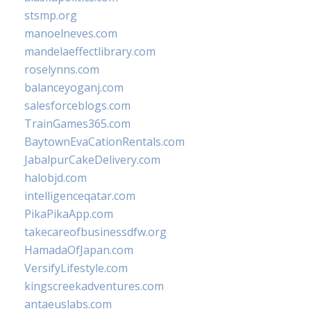
stsmp.org
manoelneves.com
mandelaeffectlibrary.com
roselynns.com
balanceyoganj.com
salesforceblogs.com
TrainGames365.com
BaytownEvaCationRentals.com
JabalpurCakeDelivery.com
halobjd.com
intelligenceqatar.com
PikaPikaApp.com
takecareofbusinessdfw.org
HamadaOfJapan.com
VersifyLifestyle.com
kingscreekadventures.com
antaeuslabs.com