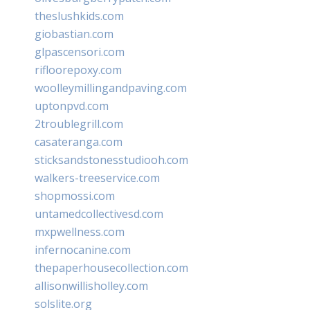
theslushkids.com
giobastian.com
glpascensori.com
rifloorepoxy.com
woolleymillingandpaving.com
uptonpvd.com
2troublegrill.com
casateranga.com
sticksandstonesstudiooh.com
walkers-treeservice.com
shopmossi.com
untamedcollectivesd.com
mxpwellness.com
infernocanine.com
thepaperhousecollection.com
allisonwillisholley.com
solslite.org