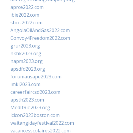
aprce2022.com
ibie2022.com
sbcc-2022.com
AngolaOilAndGas2022.com
Convoy4Freedom2022.com
grur2023.org
hkhk2023.org
napm2023.org
apsdfd2023.org
forumausape2023.com
imkl2023.com
careerfaircsd2023.com
apsth2023.com
MedItRio2023.org
lcicon2023boston.com
waitangidayfestival2022.com
vacancesscolaires2022.com