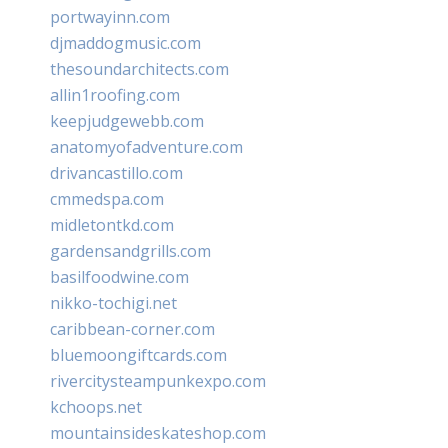
portwayinn.com
djmaddogmusic.com
thesoundarchitects.com
allin1roofing.com
keepjudgewebb.com
anatomyofadventure.com
drivancastillo.com
cmmedspa.com
midletontkd.com
gardensandgrills.com
basilfoodwine.com
nikko-tochigi.net
caribbean-corner.com
bluemoongiftcards.com
rivercitysteampunkexpo.com
kchoops.net
mountainsideskateshop.com