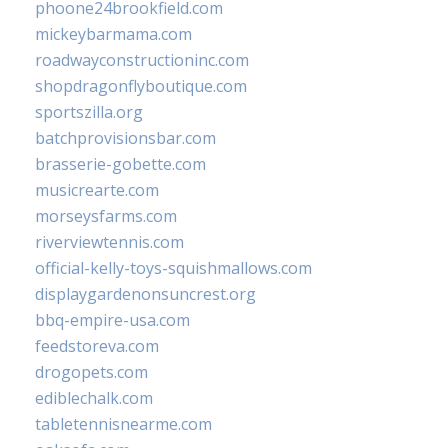
phoone24brookfield.com
mickeybarmama.com
roadwayconstructioninc.com
shopdragonflyboutique.com
sportszilla.org
batchprovisionsbar.com
brasserie-gobette.com
musicrearte.com
morseysfarms.com
riverviewtennis.com
official-kelly-toys-squishmallows.com
displaygardenonsuncrest.org
bbq-empire-usa.com
feedstoreva.com
drogopets.com
ediblechalk.com
tabletennisnearme.com