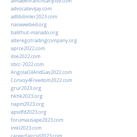
almadenranchsanjose.com
advocatevijay.com
adlibilimler2023.com
naswwebed.org
balithut-manado.org
alteregotradingcompany.org
aprce2022.com
ibie2022.com
sbcc-2022.com
AngolaOilAndGas2022.com
Convoy4Freedom2022.com
grur2023.org
hkhk2023.org
napm2023.org
apsdfd2023.org
forumausape2023.com
imkl2023.com
careerfaircsd2023.com