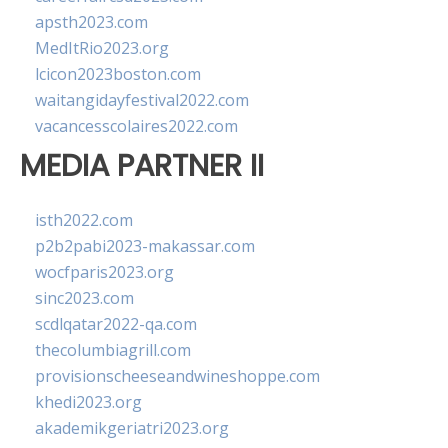
apsth2023.com
MedItRio2023.org
lcicon2023boston.com
waitangidayfestival2022.com
vacancesscolaires2022.com
MEDIA PARTNER II
isth2022.com
p2b2pabi2023-makassar.com
wocfparis2023.org
sinc2023.com
scdlqatar2022-qa.com
thecolumbiagrill.com
provisionscheeseandwineshoppe.com
khedi2023.org
akademikgeriatri2023.org