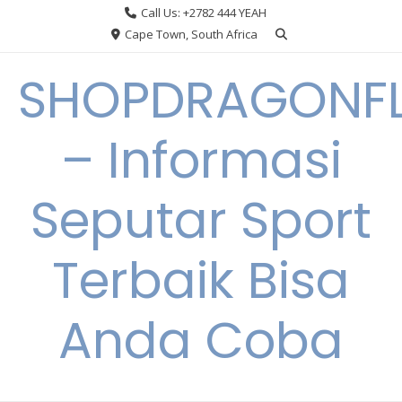
Skip
Call Us: +2782 444 YEAH
to
Cape Town, South Africa
content
SHOPDRAGONF
– Informasi
Seputar Sport
Terbaik Bisa
Anda Coba