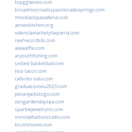
topgglasses.com
broadmoornailsspacoloradosprings.com
missblackpasadena.com
anneskitchen.org
valenciamarketytaqueria.com
reefrecordsllc.com
alawaffle.com
aryouthfishing.com
united-basketball.com
tios-tacos.com
cafecito-satx.com
graduacionviu2023.com
pecanjackstogo.com
zengardendayspa.com
sparklejewelryinc.com
ironcladtattoostudio.com
bruinshome.com