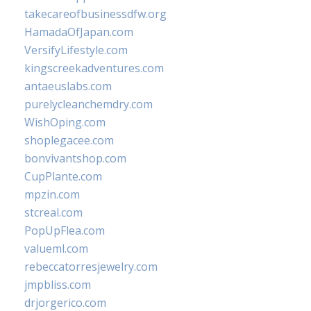
takecareofbusinessdfw.org
HamadaOfJapan.com
VersifyLifestyle.com
kingscreekadventures.com
antaeuslabs.com
purelycleanchemdry.com
WishOping.com
shoplegacee.com
bonvivantshop.com
CupPlante.com
mpzin.com
stcreal.com
PopUpFlea.com
valueml.com
rebeccatorresjewelry.com
jmpbliss.com
drjorgerico.com