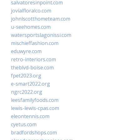
salvatoresinpoint.com
jovialfloralco.com
johnlscotthometeam.com
u-seehomes.com
watersportslagonissi.com
mischieffashion.com
eduwyre.com
retro-interiors.com
theblvd-boise.com
fpet2023.org
e-smart2022.org
ngrc2022.org
leesfamilyfoods.com
lewis-lewis-cpas.com
eleontennis.com
cyetus.com
bradfordshops.com