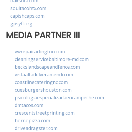
oaksofa.com
soultacohtx.com
capishcaps.com
gpsyfl.org
MEDIA PARTNER III
vwrepairarlington.com
cleaningservicebaltimore-md.com
beckslandscapeandfence.com
vistaaltadelveramendi.com
coastlinecateringnc.com
cuesburgershouston.com
psicologiaespecializadaencampeche.com
dmtacos.com
crescentstreetprinting.com
hornopizza.com
driveadragster.com