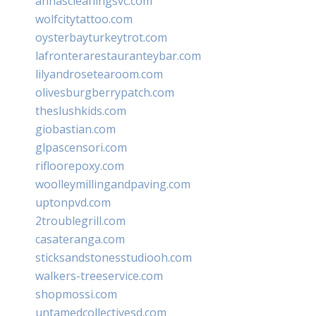
annascleaningsvc.com
wolfcitytattoo.com
oysterbayturkeytrot.com
lafronterarestauranteybar.com
lilyandrosetearoom.com
olivesburgberrypatch.com
theslushkids.com
giobastian.com
glpascensori.com
rifloorepoxy.com
woolleymillingandpaving.com
uptonpvd.com
2troublegrill.com
casateranga.com
sticksandstonesstudiooh.com
walkers-treeservice.com
shopmossi.com
untamedcollectivesd.com