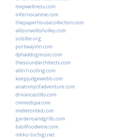
mxpwellness.com
infernocanine.com
thepaperhousecollection.com
allisonwillisholley.com
solslite.org
portwayinn.com
djmaddogmusic.com
thesoundarchitects.com
allin1roofing.com
keepjudgewebb.com
anatomyofadventure.com
drivancastillo.com
cmmedspa.com
midletontkd.com
gardensandgrills.com
basilfoodwine.com
nikko-tochigi.net