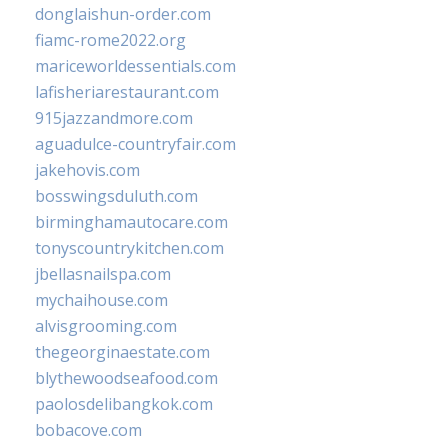
donglaishun-order.com
fiamc-rome2022.org
mariceworldessentials.com
lafisheriarestaurant.com
915jazzandmore.com
aguadulce-countryfair.com
jakehovis.com
bosswingsduluth.com
birminghamautocare.com
tonyscountrykitchen.com
jbellasnailspa.com
mychaihouse.com
alvisgrooming.com
thegeorginaestate.com
blythewoodseafood.com
paolosdelibangkok.com
bobacove.com