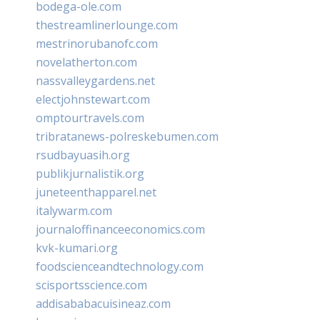
bodega-ole.com
thestreamlinerlounge.com
mestrinorubanofc.com
novelatherton.com
nassvalleygardens.net
electjohnstewart.com
omptourtravels.com
tribratanews-polreskebumen.com
rsudbayuasih.org
publikjurnalistik.org
juneteenthapparel.net
italywarm.com
journaloffinanceeconomics.com
kvk-kumari.org
foodscienceandtechnology.com
scisportsscience.com
addisababacuisineaz.com