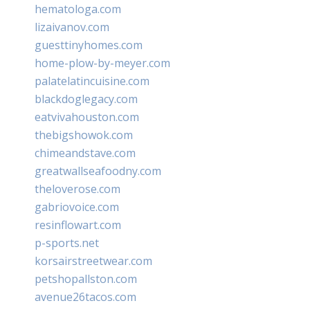
hematologa.com
lizaivanov.com
guesttinyhomes.com
home-plow-by-meyer.com
palatelatincuisine.com
blackdoglegacy.com
eatvivahouston.com
thebigshowok.com
chimeandstave.com
greatwallseafoodny.com
theloverose.com
gabriovoice.com
resinflowart.com
p-sports.net
korsairstreetwear.com
petshopallston.com
avenue26tacos.com