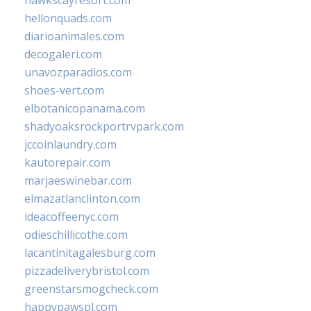
hawkscayresort.com
hellonquads.com
diarioanimales.com
decogaleri.com
unavozparadios.com
shoes-vert.com
elbotanicopanama.com
shadyoaksrockportrvpark.com
jccoinlaundry.com
kautorepair.com
marjaeswinebar.com
elmazatlanclinton.com
ideacoffeenyc.com
odieschillicothe.com
lacantinitagalesburg.com
pizzadeliverybristol.com
greenstarsmogcheck.com
happypawspl.com