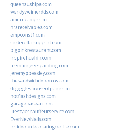
queensushipa.com
wendyweimerdds.com
ameri-camp.com
hrsreceivables.com
empconst1.com
cinderella-support.com
bigpinkrestaurant.com
inspirehuahin.com
memmingerspainting.com
jeremypbeasley.com
thesandwichdepotcos.com
drgiggleshouseofpain.com
hotflashdesigns.com
garagenadeau.com
lifestylechauffeurservice.com
EverNewNails.com
insideoutdecoratingcentre.com