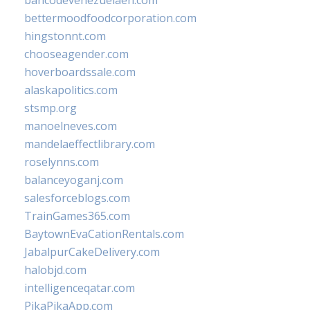
bancodevenezuelaen.com
bettermoodfoodcorporation.com
hingstonnt.com
chooseagender.com
hoverboardssale.com
alaskapolitics.com
stsmp.org
manoelneves.com
mandelaeffectlibrary.com
roselynns.com
balanceyoganj.com
salesforceblogs.com
TrainGames365.com
BaytownEvaCationRentals.com
JabalpurCakeDelivery.com
halobjd.com
intelligenceqatar.com
PikaPikaApp.com