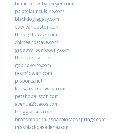
home-plow-by-meyer.com
palatelatincuisine.com
blackdoglegacy.com
eatvivahouston.com
thebigshowok.com
chimeandstave.com
greatwallseafoodny.com
theloverose.com
gabriovoice.com
resinflowart.com
p-sports.net
korsairstreetwear.com
petshopallston.com
avenue26tacos.com
topgglasses.com
broadmoornailsspacoloradosprings.com
missblackpasadena.com