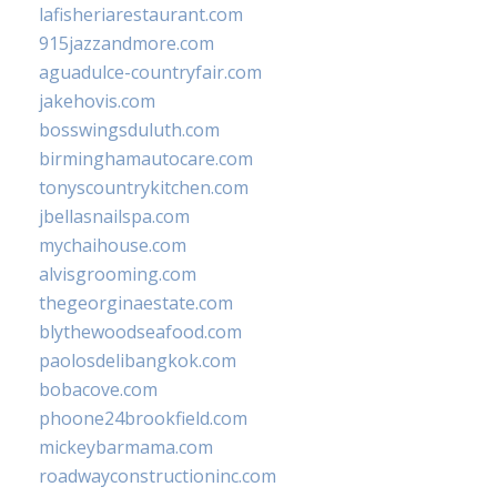
lafisheriarestaurant.com
915jazzandmore.com
aguadulce-countryfair.com
jakehovis.com
bosswingsduluth.com
birminghamautocare.com
tonyscountrykitchen.com
jbellasnailspa.com
mychaihouse.com
alvisgrooming.com
thegeorginaestate.com
blythewoodseafood.com
paolosdelibangkok.com
bobacove.com
phoone24brookfield.com
mickeybarmama.com
roadwayconstructioninc.com