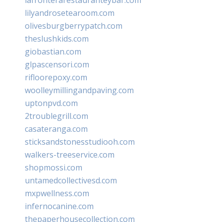
lilyandrosetearoom.com
olivesburgberrypatch.com
theslushkids.com
giobastian.com
glpascensori.com
rifloorepoxy.com
woolleymillingandpaving.com
uptonpvd.com
2troublegrill.com
casateranga.com
sticksandstonesstudiooh.com
walkers-treeservice.com
shopmossi.com
untamedcollectivesd.com
mxpwellness.com
infernocanine.com
thepaperhousecollection.com