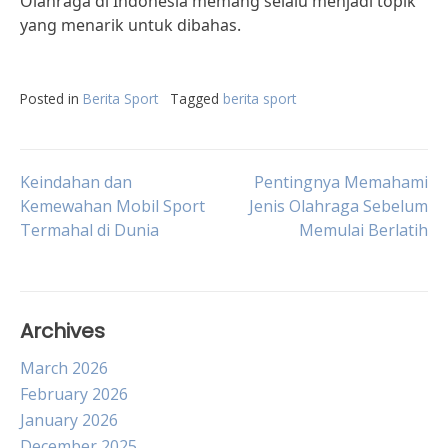
Olahraga di Indonesia memang selalu menjadi topik
yang menarik untuk dibahas.
Posted in
Berita Sport
Tagged
berita sport
Post
Keindahan dan
Pentingnya Memahami
Kemewahan Mobil Sport
Jenis Olahraga Sebelum
Termahal di Dunia
Memulai Berlatih
navigation
Archives
March 2026
February 2026
January 2026
December 2025