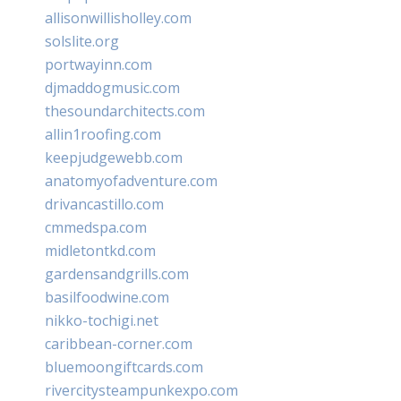
allisonwillisholley.com
solslite.org
portwayinn.com
djmaddogmusic.com
thesoundarchitects.com
allin1roofing.com
keepjudgewebb.com
anatomyofadventure.com
drivancastillo.com
cmmedspa.com
midletontkd.com
gardensandgrills.com
basilfoodwine.com
nikko-tochigi.net
caribbean-corner.com
bluemoongiftcards.com
rivercitysteampunkexpo.com