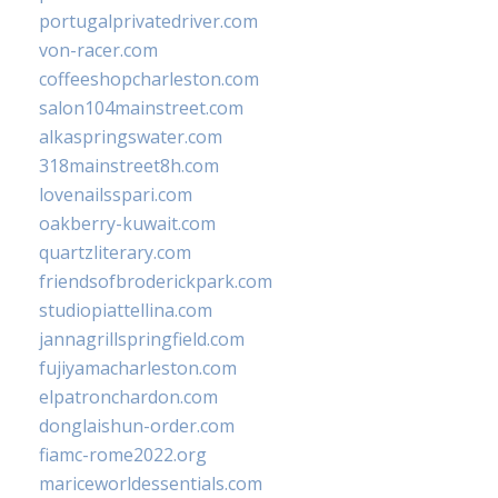
portugalprivatedriver.com
von-racer.com
coffeeshopcharleston.com
salon104mainstreet.com
alkaspringswater.com
318mainstreet8h.com
lovenailsspari.com
oakberry-kuwait.com
quartzliterary.com
friendsofbroderickpark.com
studiopiattellina.com
jannagrillspringfield.com
fujiyamacharleston.com
elpatronchardon.com
donglaishun-order.com
fiamc-rome2022.org
mariceworldessentials.com