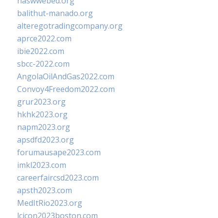
naswwebed.org
balithut-manado.org
alteregotradingcompany.org
aprce2022.com
ibie2022.com
sbcc-2022.com
AngolaOilAndGas2022.com
Convoy4Freedom2022.com
grur2023.org
hkhk2023.org
napm2023.org
apsdfd2023.org
forumausape2023.com
imkl2023.com
careerfaircsd2023.com
apsth2023.com
MedItRio2023.org
lcicon2023boston.com