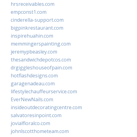
hrsreceivables.com
empconst1.com
cinderella-support.com
bigpinkrestaurant.com
inspirehuahin.com
memmingerspainting.com
jeremypbeasley.com
thesandwichdepotcos.com
drgiggleshouseofpain.com
hotflashdesigns.com
garagenadeau.com
lifestylechauffeurservice.com
EverNewNails.com
insideoutdecoratingcentre.com
salvatoresinpoint.com
jovialfloralco.com
johnlscotthometeam.com