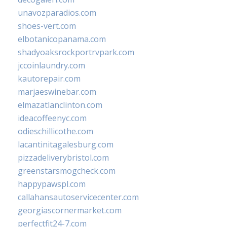
unavozparadios.com
shoes-vert.com
elbotanicopanama.com
shadyoaksrockportrvpark.com
jccoinlaundry.com
kautorepair.com
marjaeswinebar.com
elmazatlanclinton.com
ideacoffeenyc.com
odieschillicothe.com
lacantinitagalesburg.com
pizzadeliverybristol.com
greenstarsmogcheck.com
happypawspl.com
callahansautoservicecenter.com
georgiascornermarket.com
perfectfit24-7.com