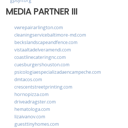
gpsyfl.org
MEDIA PARTNER III
vwrepairarlington.com
cleaningservicebaltimore-md.com
beckslandscapeandfence.com
vistaaltadelveramendi.com
coastlinecateringnc.com
cuesburgershouston.com
psicologiaespecializadaencampeche.com
dmtacos.com
crescentstreetprinting.com
hornopizza.com
driveadragster.com
hematologa.com
lizaivanov.com
guesttinyhomes.com