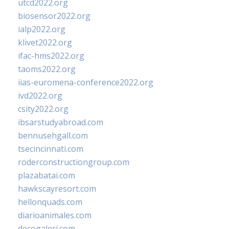
utcd2022.org
biosensor2022.org
ialp2022.org
klivet2022.org
ifac-hms2022.org
taoms2022.org
iias-euromena-conference2022.org
ivd2022.org
csity2022.org
ibsarstudyabroad.com
bennusehgall.com
tsecincinnati.com
roderconstructiongroup.com
plazabatai.com
hawkscayresort.com
hellonquads.com
diarioanimales.com
decogaleri.com