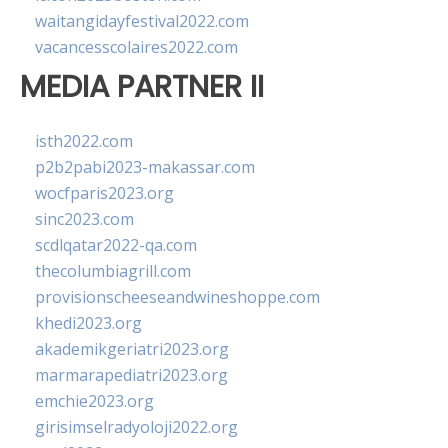
waitangidayfestival2022.com
vacancesscolaires2022.com
MEDIA PARTNER II
isth2022.com
p2b2pabi2023-makassar.com
wocfparis2023.org
sinc2023.com
scdlqatar2022-qa.com
thecolumbiagrill.com
provisionscheeseandwineshoppe.com
khedi2023.org
akademikgeriatri2023.org
marmarapediatri2023.org
emchie2023.org
girisimselradyoloji2022.org