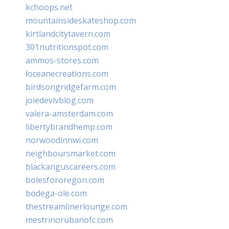
kchoops.net
mountainsideskateshop.com
kirtlandcitytavern.com
301nutritionspot.com
ammos-stores.com
loceanecreations.com
birdsongridgefarm.com
joiedevivblog.com
valera-amsterdam.com
libertybrandhemp.com
norwoodinnwi.com
neighboursmarket.com
blackanguscareers.com
bolesfororegon.com
bodega-ole.com
thestreamlinerlounge.com
mestrinorubanofc.com