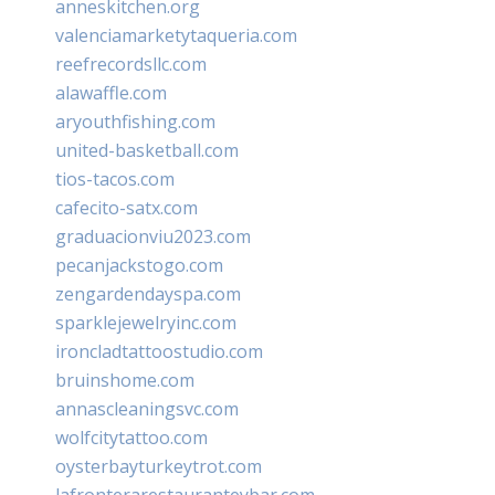
anneskitchen.org
valenciamarketytaqueria.com
reefrecordsllc.com
alawaffle.com
aryouthfishing.com
united-basketball.com
tios-tacos.com
cafecito-satx.com
graduacionviu2023.com
pecanjackstogo.com
zengardendayspa.com
sparklejewelryinc.com
ironcladtattoostudio.com
bruinshome.com
annascleaningsvc.com
wolfcitytattoo.com
oysterbayturkeytrot.com
lafronterarestauranteybar.com