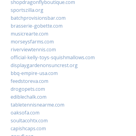
shopdragonflyboutique.com
sportszilla.org
batchprovisionsbar.com
brasserie-gobette.com
musicrearte.com
morseysfarms.com
riverviewtennis.com
official-kelly-toys-squishmallows.com
displaygardenonsuncrest.org
bbq-empire-usa.com
feedstoreva.com
drogopets.com
ediblechalk.com
tabletennisnearme.com
oaksofa.com
soultacohtx.com
capishcaps.com