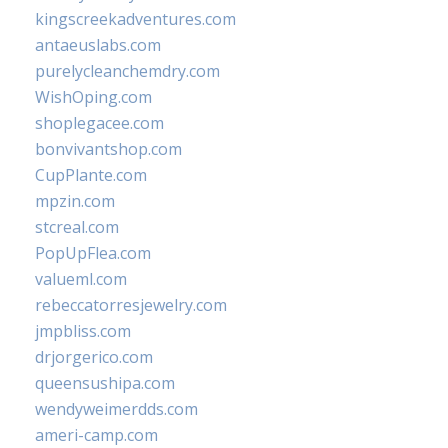
kingscreekadventures.com
antaeuslabs.com
purelycleanchemdry.com
WishOping.com
shoplegacee.com
bonvivantshop.com
CupPlante.com
mpzin.com
stcreal.com
PopUpFlea.com
valueml.com
rebeccatorresjewelry.com
jmpbliss.com
drjorgerico.com
queensushipa.com
wendyweimerdds.com
ameri-camp.com