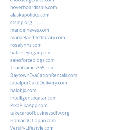
hoverboardssale.com
alaskapolitics.com
stsmp.org
manoelneves.com
mandelaeffectlibrary.com
roselynns.com
balanceyoganj.com
salesforceblogs.com
TrainGames365.com
BaytownEvaCationRentals.com
JabalpurCakeDelivery.com
halobjd.com
intelligenceqatar.com
PikaPikaApp.com
takecareofbusinessdfw.org
HamadaOfJapan.com
VersifyLifestyle.com