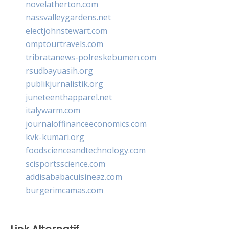
novelatherton.com
nassvalleygardens.net
electjohnstewart.com
omptourtravels.com
tribratanews-polreskebumen.com
rsudbayuasih.org
publikjurnalistik.org
juneteenthapparel.net
italywarm.com
journaloffinanceeconomics.com
kvk-kumari.org
foodscienceandtechnology.com
scisportsscience.com
addisababacuisineaz.com
burgerimcamas.com