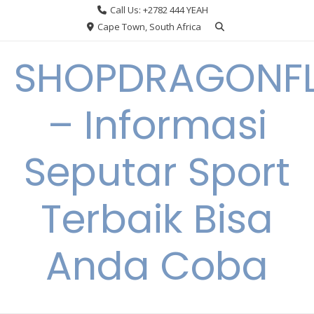
Skip
Call Us: +2782 444 YEAH
to
Cape Town, South Africa
content
SHOPDRAGONF
– Informasi
Seputar Sport
Terbaik Bisa
Anda Coba