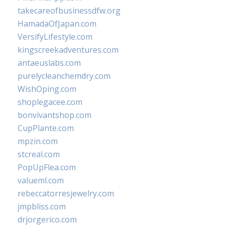
takecareofbusinessdfw.org
HamadaOfJapan.com
VersifyLifestyle.com
kingscreekadventures.com
antaeuslabs.com
purelycleanchemdry.com
WishOping.com
shoplegacee.com
bonvivantshop.com
CupPlante.com
mpzin.com
stcreal.com
PopUpFlea.com
valueml.com
rebeccatorresjewelry.com
jmpbliss.com
drjorgerico.com