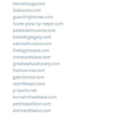
hematologa.com
lizaivanov.com
guesttinyhomes.com
home-plow-by-meyer.com
palatelatincuisine.com
blackdoglegacy.com
eatvivahouston.com
thebigshowok.com
chimeandstave.com
greatwallseafoodny.com
theloverose.com
gabriovoice.com
resinflowart.com
p-sports.net
korsairstreetwear.com
petshopallston.com
avenue26tacos.com