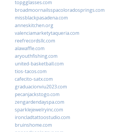
topgglasses.com
broadmoornailsspacoloradosprings.com
missblackpasadena.com
anneskitchen.org
valenciamarketytaqueria.com
reefrecordsllc.com
alawaffle.com
aryouthfishing.com
united-basketball.com
tios-tacos.com
cafecito-satx.com
graduacionviu2023.com
pecanjackstogo.com
zengardendayspa.com
sparklejewelryinc.com
ironcladtattoostudio.com
bruinshome.com