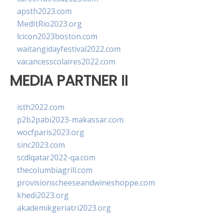
apsth2023.com
MedItRio2023.org
lcicon2023boston.com
waitangidayfestival2022.com
vacancesscolaires2022.com
MEDIA PARTNER II
isth2022.com
p2b2pabi2023-makassar.com
wocfparis2023.org
sinc2023.com
scdlqatar2022-qa.com
thecolumbiagrill.com
provisionscheeseandwineshoppe.com
khedi2023.org
akademikgeriatri2023.org