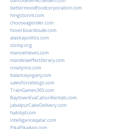
bancodevenezuelaen.com
bettermoodfoodcorporation.com
hingstonnt.com
chooseagender.com
hoverboardssale.com
alaskapolitics.com
stsmp.org
manoelneves.com
mandelaeffectlibrary.com
roselynns.com
balanceyoganj.com
salesforceblogs.com
TrainGames365.com
BaytownEvaCationRentals.com
JabalpurCakeDelivery.com
halobjd.com
intelligenceqatar.com
PikaPikaApp.com