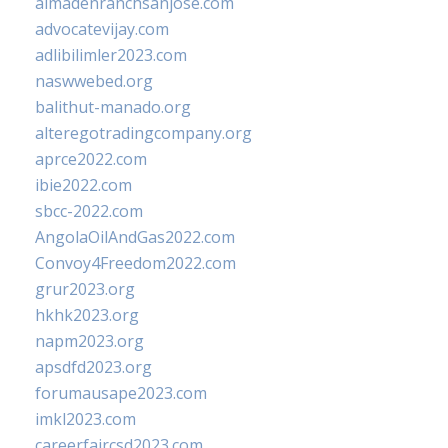
almadenranchsanjose.com
advocatevijay.com
adlibilimler2023.com
naswwebed.org
balithut-manado.org
alteregotradingcompany.org
aprce2022.com
ibie2022.com
sbcc-2022.com
AngolaOilAndGas2022.com
Convoy4Freedom2022.com
grur2023.org
hkhk2023.org
napm2023.org
apsdfd2023.org
forumausape2023.com
imkl2023.com
careerfaircsd2023.com