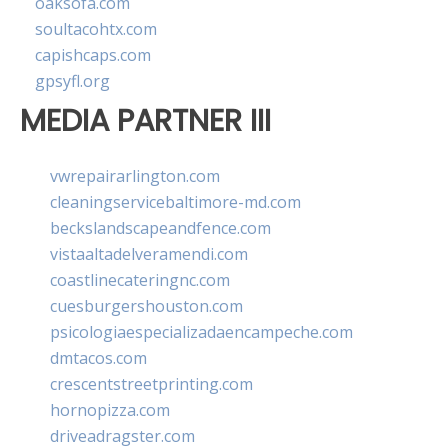
oaksofa.com
soultacohtx.com
capishcaps.com
gpsyfl.org
MEDIA PARTNER III
vwrepairarlington.com
cleaningservicebaltimore-md.com
beckslandscapeandfence.com
vistaaltadelveramendi.com
coastlinecateringnc.com
cuesburgershouston.com
psicologiaespecializadaencampeche.com
dmtacos.com
crescentstreetprinting.com
hornopizza.com
driveadragster.com