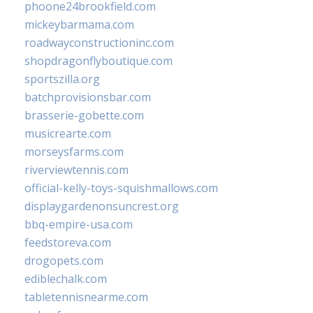
phoone24brookfield.com
mickeybarmama.com
roadwayconstructioninc.com
shopdragonflyboutique.com
sportszilla.org
batchprovisionsbar.com
brasserie-gobette.com
musicrearte.com
morseysfarms.com
riverviewtennis.com
official-kelly-toys-squishmallows.com
displaygardenonsuncrest.org
bbq-empire-usa.com
feedstoreva.com
drogopets.com
ediblechalk.com
tabletennisnearme.com