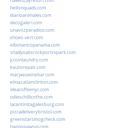
hawkscayresort.com
hellonquads.com
diarioanimales.com
decogaleri.com
unavozparadios.com
shoes-vert.com
elbotanicopanama.com
shadyoaksrockportrvpark.com
jccoinlaundry.com
kautorepair.com
marjaeswinebar.com
elmazatlanclinton.com
ideacoffeenyc.com
odieschillicothe.com
lacantinitagalesburg.com
pizzadeliverybristol.com
greenstarsmogcheck.com
happypawspl.com