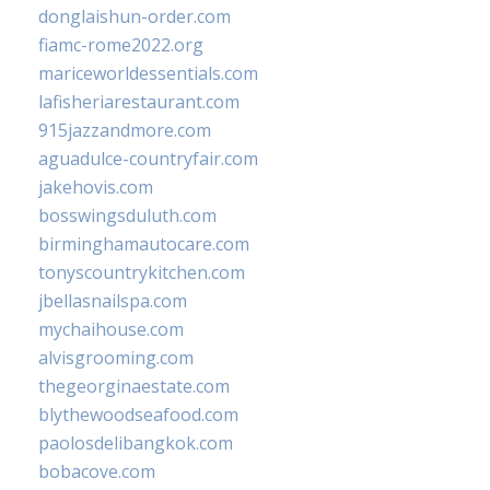
donglaishun-order.com
fiamc-rome2022.org
mariceworldessentials.com
lafisheriarestaurant.com
915jazzandmore.com
aguadulce-countryfair.com
jakehovis.com
bosswingsduluth.com
birminghamautocare.com
tonyscountrykitchen.com
jbellasnailspa.com
mychaihouse.com
alvisgrooming.com
thegeorginaestate.com
blythewoodseafood.com
paolosdelibangkok.com
bobacove.com