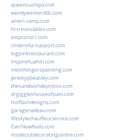
queensushipa.com
wendyweimerdds.com
ameri-camp.com
hrsreceivables.com
empconst1.com
cinderella-support.com
bigpinkrestaurant.com
inspirehuahin.com
memmingerspainting.com
jeremypbeasley.com
thesandwichdepotcos.com
drgiggleshouseofpain.com
hotflashdesigns.com
garagenadeau.com
lifestylechauffeurservice.com
EverNewNails.com
insideoutdecoratingcentre.com