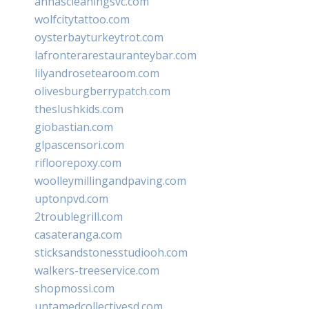
annascleaningsvc.com
wolfcitytattoo.com
oysterbayturkeytrot.com
lafronterarestauranteybar.com
lilyandrosetearoom.com
olivesburgberrypatch.com
theslushkids.com
giobastian.com
glpascensori.com
rifloorepoxy.com
woolleymillingandpaving.com
uptonpvd.com
2troublegrill.com
casateranga.com
sticksandstonesstudiooh.com
walkers-treeservice.com
shopmossi.com
untamedcollectivesd.com