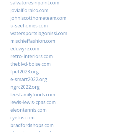
salvatoresinpoint.com
jovialfloralco.com
johnlscotthometeam.com
u-seehomes.com
watersportslagonissi.com
mischieffashion.com
eduwyre.com
retro-interiors.com
theblvd-boise.com
fpet2023.org
e-smart2022.org
ngrc2022.org
leesfamilyfoods.com
lewis-lewis-cpas.com
eleontennis.com
cyetus.com
bradfordshops.com