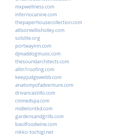
mxpwellness.com
infernocanine.com
thepaperhousecollection.com
allisonwillisholley.com
solslite.org
portwayinn.com
djmaddogmusic.com
thesoundarchitects.com
allin1roofing.com
keepjudgewebb.com
anatomyofadventure.com
drivancastillo.com
cmmedspa.com
midletontkd.com
gardensandgrills.com
basilfoodwine.com
nikko-tochigi.net