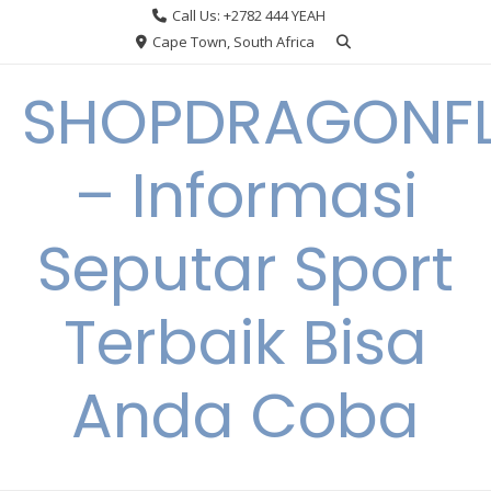
Skip
Call Us: +2782 444 YEAH
to
Cape Town, South Africa
content
SHOPDRAGONF
– Informasi
Seputar Sport
Terbaik Bisa
Anda Coba