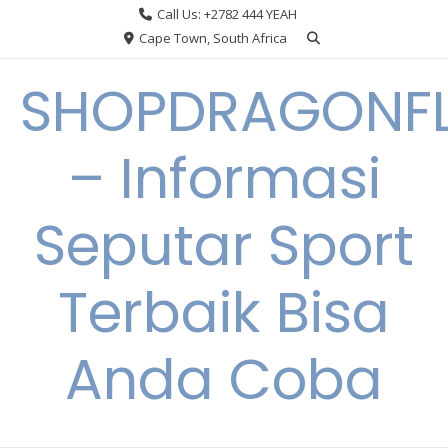
Skip
Call Us: +2782 444 YEAH
to
Cape Town, South Africa
content
SHOPDRAGONF
– Informasi
Seputar Sport
Terbaik Bisa
Anda Coba