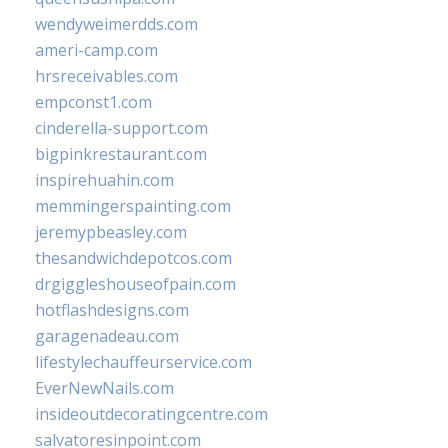
wendyweimerdds.com
ameri-camp.com
hrsreceivables.com
empconst1.com
cinderella-support.com
bigpinkrestaurant.com
inspirehuahin.com
memmingerspainting.com
jeremypbeasley.com
thesandwichdepotcos.com
drgiggleshouseofpain.com
hotflashdesigns.com
garagenadeau.com
lifestylechauffeurservice.com
EverNewNails.com
insideoutdecoratingcentre.com
salvatoresinpoint.com