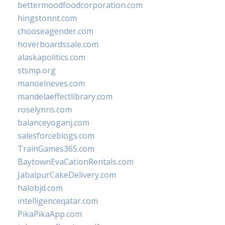
bettermoodfoodcorporation.com
hingstonnt.com
chooseagender.com
hoverboardssale.com
alaskapolitics.com
stsmp.org
manoelneves.com
mandelaeffectlibrary.com
roselynns.com
balanceyoganj.com
salesforceblogs.com
TrainGames365.com
BaytownEvaCationRentals.com
JabalpurCakeDelivery.com
halobjd.com
intelligenceqatar.com
PikaPikaApp.com