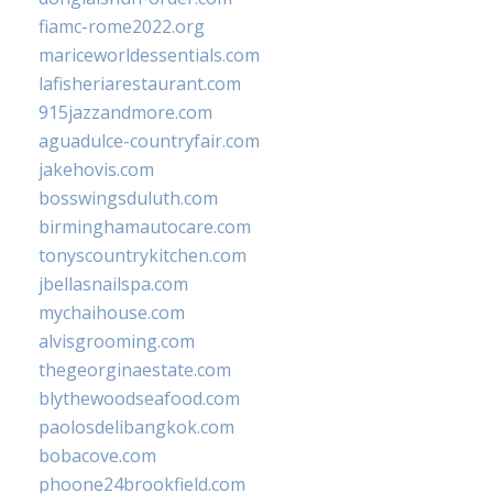
fiamc-rome2022.org
mariceworldessentials.com
lafisheriarestaurant.com
915jazzandmore.com
aguadulce-countryfair.com
jakehovis.com
bosswingsduluth.com
birminghamautocare.com
tonyscountrykitchen.com
jbellasnailspa.com
mychaihouse.com
alvisgrooming.com
thegeorginaestate.com
blythewoodseafood.com
paolosdelibangkok.com
bobacove.com
phoone24brookfield.com