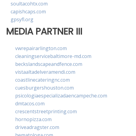
soultacohtx.com
capishcaps.com
gpsyfl.org
MEDIA PARTNER III
vwrepairarlington.com
cleaningservicebaltimore-md.com
beckslandscapeandfence.com
vistaaltadelveramendi.com
coastlinecateringnc.com
cuesburgershouston.com
psicologiaespecializadaencampeche.com
dmtacos.com
crescentstreetprinting.com
hornopizza.com
driveadragster.com
hematologa.com