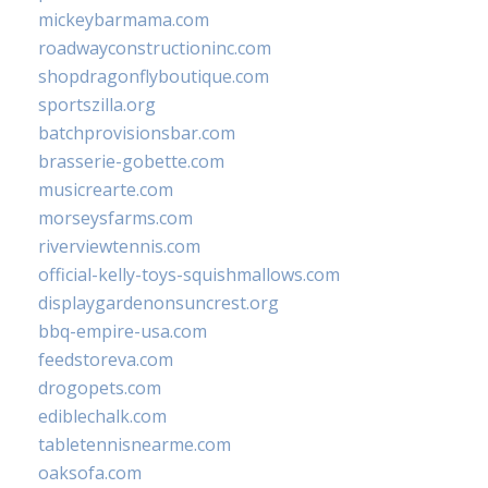
mickeybarmama.com
roadwayconstructioninc.com
shopdragonflyboutique.com
sportszilla.org
batchprovisionsbar.com
brasserie-gobette.com
musicrearte.com
morseysfarms.com
riverviewtennis.com
official-kelly-toys-squishmallows.com
displaygardenonsuncrest.org
bbq-empire-usa.com
feedstoreva.com
drogopets.com
ediblechalk.com
tabletennisnearme.com
oaksofa.com