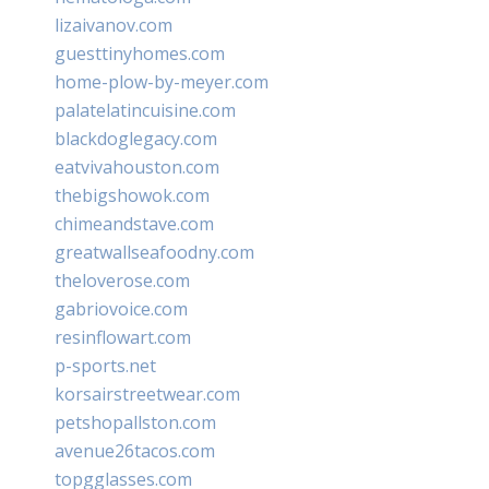
lizaivanov.com
guesttinyhomes.com
home-plow-by-meyer.com
palatelatincuisine.com
blackdoglegacy.com
eatvivahouston.com
thebigshowok.com
chimeandstave.com
greatwallseafoodny.com
theloverose.com
gabriovoice.com
resinflowart.com
p-sports.net
korsairstreetwear.com
petshopallston.com
avenue26tacos.com
topgglasses.com