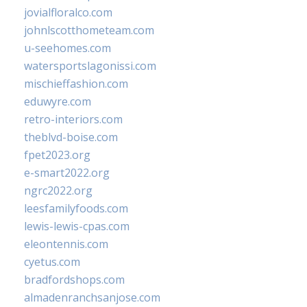
jovialfloralco.com
johnlscotthometeam.com
u-seehomes.com
watersportslagonissi.com
mischieffashion.com
eduwyre.com
retro-interiors.com
theblvd-boise.com
fpet2023.org
e-smart2022.org
ngrc2022.org
leesfamilyfoods.com
lewis-lewis-cpas.com
eleontennis.com
cyetus.com
bradfordshops.com
almadenranchsanjose.com