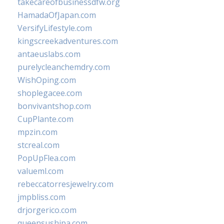
takecareofbusinessdfw.org
HamadaOfJapan.com
VersifyLifestyle.com
kingscreekadventures.com
antaeuslabs.com
purelycleanchemdry.com
WishOping.com
shoplegacee.com
bonvivantshop.com
CupPlante.com
mpzin.com
stcreal.com
PopUpFlea.com
valueml.com
rebeccatorresjewelry.com
jmpbliss.com
drjorgerico.com
queensushipa.com