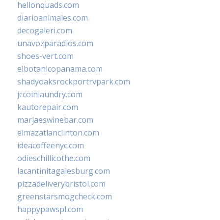
hellonquads.com
diarioanimales.com
decogaleri.com
unavozparadios.com
shoes-vert.com
elbotanicopanama.com
shadyoaksrockportrvpark.com
jccoinlaundry.com
kautorepair.com
marjaeswinebar.com
elmazatlanclinton.com
ideacoffeenyc.com
odieschillicothe.com
lacantinitagalesburg.com
pizzadeliverybristol.com
greenstarsmogcheck.com
happypawspl.com