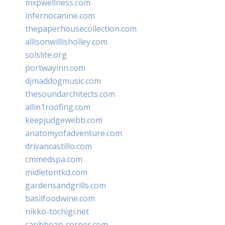
mxpwellness.com
infernocanine.com
thepaperhousecollection.com
allisonwillisholley.com
solslite.org
portwayinn.com
djmaddogmusic.com
thesoundarchitects.com
allin1roofing.com
keepjudgewebb.com
anatomyofadventure.com
drivancastillo.com
cmmedspa.com
midletontkd.com
gardensandgrills.com
basilfoodwine.com
nikko-tochigi.net
caribbean-corner.com