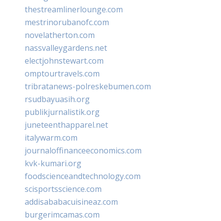
thestreamlinerlounge.com
mestrinorubanofc.com
novelatherton.com
nassvalleygardens.net
electjohnstewart.com
omptourtravels.com
tribratanews-polreskebumen.com
rsudbayuasih.org
publikjurnalistik.org
juneteenthapparel.net
italywarm.com
journaloffinanceeconomics.com
kvk-kumari.org
foodscienceandtechnology.com
scisportsscience.com
addisababacuisineaz.com
burgerimcamas.com