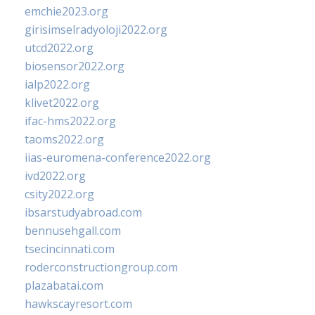
emchie2023.org
girisimselradyoloji2022.org
utcd2022.org
biosensor2022.org
ialp2022.org
klivet2022.org
ifac-hms2022.org
taoms2022.org
iias-euromena-conference2022.org
ivd2022.org
csity2022.org
ibsarstudyabroad.com
bennusehgall.com
tsecincinnati.com
roderconstructiongroup.com
plazabatai.com
hawkscayresort.com