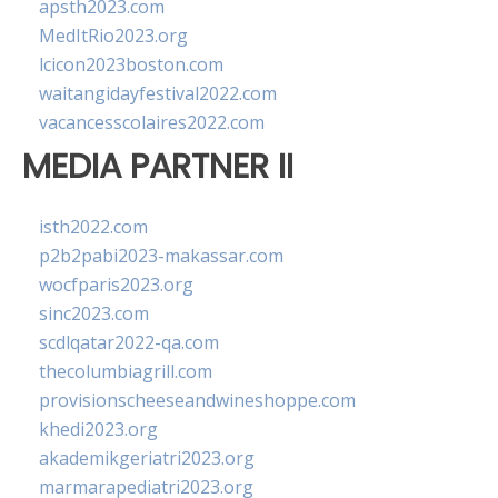
apsth2023.com
MedItRio2023.org
lcicon2023boston.com
waitangidayfestival2022.com
vacancesscolaires2022.com
MEDIA PARTNER II
isth2022.com
p2b2pabi2023-makassar.com
wocfparis2023.org
sinc2023.com
scdlqatar2022-qa.com
thecolumbiagrill.com
provisionscheeseandwineshoppe.com
khedi2023.org
akademikgeriatri2023.org
marmarapediatri2023.org