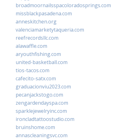
broadmoornailsspacoloradosprings.com
missblackpasadena.com
anneskitchen.org
valenciamarketytaqueria.com
reefrecordsllc.com
alawaffle.com
aryouthfishing.com
united-basketball.com
tios-tacos.com
cafecito-satx.com
graduacionviu2023.com
pecanjackstogo.com
zengardendayspa.com
sparklejewelryinc.com
ironcladtattoostudio.com
bruinshome.com
annascleaningsvc.com