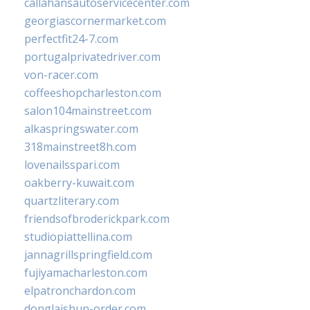
callahansautoservicecenter.com
georgiascornermarket.com
perfectfit24-7.com
portugalprivatedriver.com
von-racer.com
coffeeshopcharleston.com
salon104mainstreet.com
alkaspringswater.com
318mainstreet8h.com
lovenailsspari.com
oakberry-kuwait.com
quartzliterary.com
friendsofbroderickpark.com
studiopiattellina.com
jannagrillspringfield.com
fujiyamacharleston.com
elpatronchardon.com
donglaishun-order.com