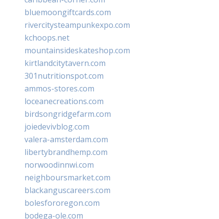
bluemoongiftcards.com
rivercitysteampunkexpo.com
kchoops.net
mountainsideskateshop.com
kirtlandcitytavern.com
301nutritionspot.com
ammos-stores.com
loceanecreations.com
birdsongridgefarm.com
joiedevivblog.com
valera-amsterdam.com
libertybrandhemp.com
norwoodinnwi.com
neighboursmarket.com
blackanguscareers.com
bolesfororegon.com
bodega-ole.com