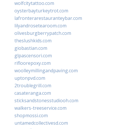
wolfcitytattoo.com
oysterbayturkeytrot.com
lafronterarestauranteybar.com
lilyandrosetearoom.com
olivesburgberrypatch.com
theslushkids.com
giobastian.com
glpascensori.com
rifloorepoxy.com
woolleymillingandpaving.com
uptonpvd.com
2troublegrill.com
casateranga.com
sticksandstonesstudiooh.com
walkers-treeservice.com
shopmossi.com
untamedcollectivesd.com