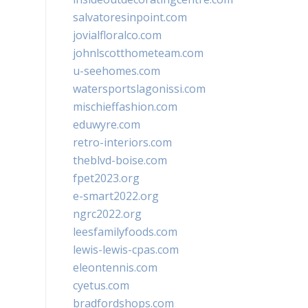
salvatoresinpoint.com
jovialfloralco.com
johnlscotthometeam.com
u-seehomes.com
watersportslagonissi.com
mischieffashion.com
eduwyre.com
retro-interiors.com
theblvd-boise.com
fpet2023.org
e-smart2022.org
ngrc2022.org
leesfamilyfoods.com
lewis-lewis-cpas.com
eleontennis.com
cyetus.com
bradfordshops.com