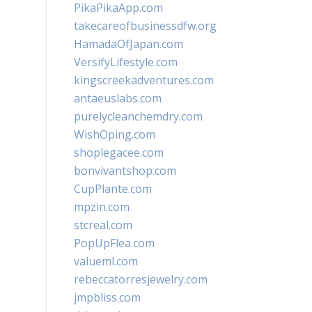
PikaPikaApp.com
takecareofbusinessdfw.org
HamadaOfJapan.com
VersifyLifestyle.com
kingscreekadventures.com
antaeuslabs.com
purelycleanchemdry.com
WishOping.com
shoplegacee.com
bonvivantshop.com
CupPlante.com
mpzin.com
stcreal.com
PopUpFlea.com
valueml.com
rebeccatorresjewelry.com
jmpbliss.com