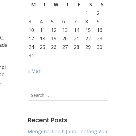
.
M
T
W
T
F
S
S
1
2
3
4
5
6
7
8
9
10
11
12
13
14
15
16
C.
17
18
19
20
21
22
23
 ada
24
25
26
27
28
29
30
31
mpi
« Mar
ab,
,
Search
for:
Recent Posts
Mengenal Lebih Jauh Tentang Voli: