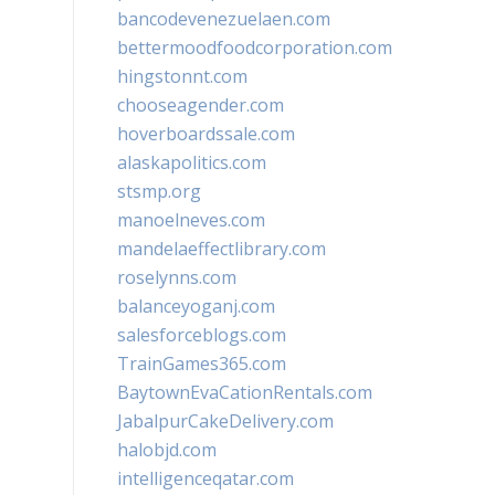
bancodevenezuelaen.com
bettermoodfoodcorporation.com
hingstonnt.com
chooseagender.com
hoverboardssale.com
alaskapolitics.com
stsmp.org
manoelneves.com
mandelaeffectlibrary.com
roselynns.com
balanceyoganj.com
salesforceblogs.com
TrainGames365.com
BaytownEvaCationRentals.com
JabalpurCakeDelivery.com
halobjd.com
intelligenceqatar.com