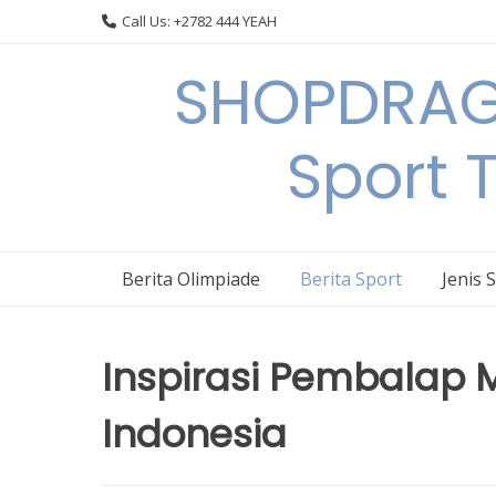
Skip
Call Us: +2782 444 YEAH
to
content
SHOPDRAGO
Sport 
Berita Olimpiade
Berita Sport
Jenis 
Inspirasi Pembalap 
Indonesia