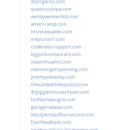
drjorgerico.com
queensushipa.com
wendyweimerdds.com
ameri-camp.com
hrsreceivables.com
empconst1.com
cinderella-support.com
bigpinkrestaurant.com
inspirehuahin.com
memmingerspainting.com
jeremypbeasley.com
thesandwichdepotcos.com
drgiggleshouseofpain.com
hotflashdesigns.com
garagenadeau.com
lifestylechauffeurservice.com
EverNewNails.com
insideoutdecoratingcentre.com