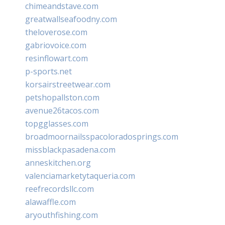
chimeandstave.com
greatwallseafoodny.com
theloverose.com
gabriovoice.com
resinflowart.com
p-sports.net
korsairstreetwear.com
petshopallston.com
avenue26tacos.com
topgglasses.com
broadmoornailsspacoloradosprings.com
missblackpasadena.com
anneskitchen.org
valenciamarketytaqueria.com
reefrecordsllc.com
alawaffle.com
aryouthfishing.com