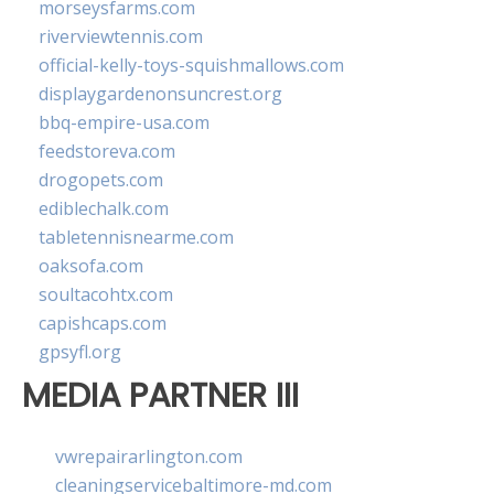
morseysfarms.com
riverviewtennis.com
official-kelly-toys-squishmallows.com
displaygardenonsuncrest.org
bbq-empire-usa.com
feedstoreva.com
drogopets.com
ediblechalk.com
tabletennisnearme.com
oaksofa.com
soultacohtx.com
capishcaps.com
gpsyfl.org
MEDIA PARTNER III
vwrepairarlington.com
cleaningservicebaltimore-md.com