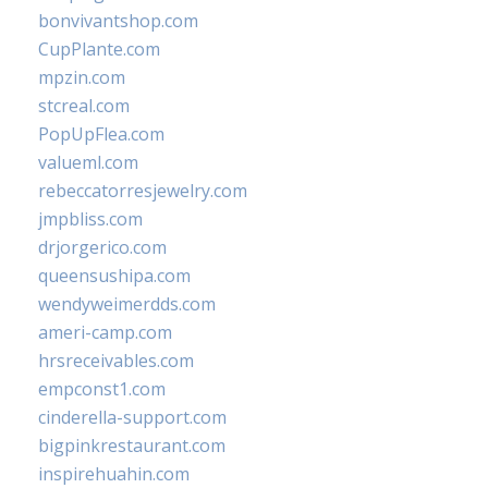
bonvivantshop.com
CupPlante.com
mpzin.com
stcreal.com
PopUpFlea.com
valueml.com
rebeccatorresjewelry.com
jmpbliss.com
drjorgerico.com
queensushipa.com
wendyweimerdds.com
ameri-camp.com
hrsreceivables.com
empconst1.com
cinderella-support.com
bigpinkrestaurant.com
inspirehuahin.com