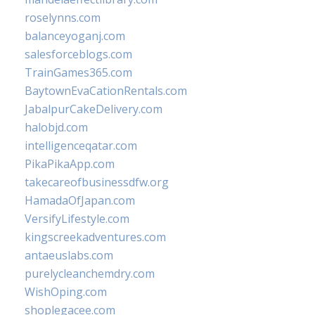
roselynns.com
balanceyoganj.com
salesforceblogs.com
TrainGames365.com
BaytownEvaCationRentals.com
JabalpurCakeDelivery.com
halobjd.com
intelligenceqatar.com
PikaPikaApp.com
takecareofbusinessdfw.org
HamadaOfJapan.com
VersifyLifestyle.com
kingscreekadventures.com
antaeuslabs.com
purelycleanchemdry.com
WishOping.com
shoplegacee.com