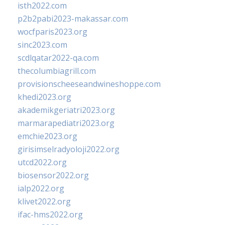
isth2022.com
p2b2pabi2023-makassar.com
wocfparis2023.org
sinc2023.com
scdlqatar2022-qa.com
thecolumbiagrill.com
provisionscheeseandwineshoppe.com
khedi2023.org
akademikgeriatri2023.org
marmarapediatri2023.org
emchie2023.org
girisimselradyoloji2022.org
utcd2022.org
biosensor2022.org
ialp2022.org
klivet2022.org
ifac-hms2022.org