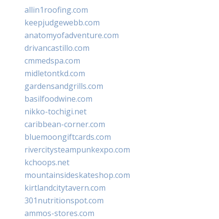
allin1roofing.com
keepjudgewebb.com
anatomyofadventure.com
drivancastillo.com
cmmedspa.com
midletontkd.com
gardensandgrills.com
basilfoodwine.com
nikko-tochigi.net
caribbean-corner.com
bluemoongiftcards.com
rivercitysteampunkexpo.com
kchoops.net
mountainsideskateshop.com
kirtlandcitytavern.com
301nutritionspot.com
ammos-stores.com