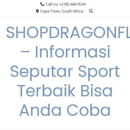
Skip
Call Us: +2782 444 YEAH
to
Cape Town, South Africa
content
SHOPDRAGONF
– Informasi
Seputar Sport
Terbaik Bisa
Anda Coba