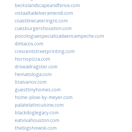
beckslandscapeandfence.com
vistaaltadelveramendi.com
coastlinecateringnc.com
cuesburgershouston.com
psicologiaespecializadaencampeche.com
dmtacos.com
crescentstreetprinting.com
hornopizza.com
driveadragster.com
hematologa.com
lizaivanov.com
guesttinyhomes.com
home-plow-by-meyer.com
palatelatincuisine.com
blackdoglegacy.com
eatvivahouston.com
thebigshowok.com