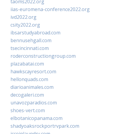
taoms2022.org
iias-euromena-conference2022.org
ivd2022.org
csity2022.org
ibsarstudyabroad.com
bennusehgall.com
tsecincinnati.com
roderconstructiongroup.com
plazabatai.com
hawkscayresort.com
hellonquads.com
diarioanimales.com
decogaleri.com
unavozparadios.com
shoes-vert.com
elbotanicopanama.com
shadyoaksrockportrvpark.com
jccoinlaundry.com