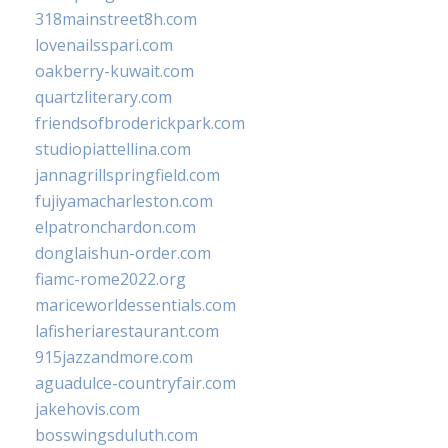
318mainstreet8h.com
lovenailsspari.com
oakberry-kuwait.com
quartzliterary.com
friendsofbroderickpark.com
studiopiattellina.com
jannagrillspringfield.com
fujiyamacharleston.com
elpatronchardon.com
donglaishun-order.com
fiamc-rome2022.org
mariceworldessentials.com
lafisheriarestaurant.com
915jazzandmore.com
aguadulce-countryfair.com
jakehovis.com
bosswingsduluth.com