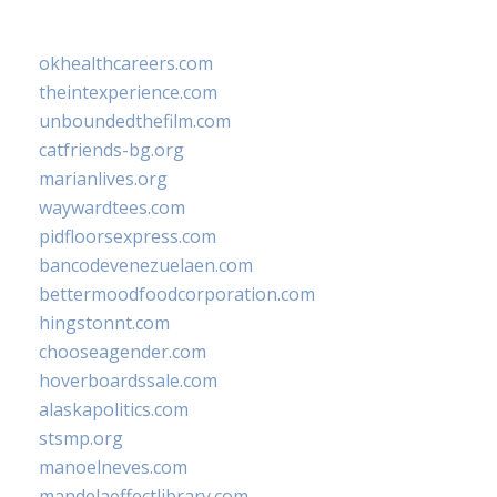
okhealthcareers.com
theintexperience.com
unboundedthefilm.com
catfriends-bg.org
marianlives.org
waywardtees.com
pidfloorsexpress.com
bancodevenezuelaen.com
bettermoodfoodcorporation.com
hingstonnt.com
chooseagender.com
hoverboardssale.com
alaskapolitics.com
stsmp.org
manoelneves.com
mandelaeffectlibrary.com