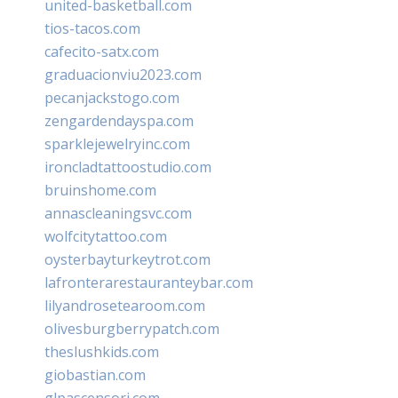
united-basketball.com
tios-tacos.com
cafecito-satx.com
graduacionviu2023.com
pecanjackstogo.com
zengardendayspa.com
sparklejewelryinc.com
ironcladtattoostudio.com
bruinshome.com
annascleaningsvc.com
wolfcitytattoo.com
oysterbayturkeytrot.com
lafronterarestauranteybar.com
lilyandrosetearoom.com
olivesburgberrypatch.com
theslushkids.com
giobastian.com
glpascensori.com