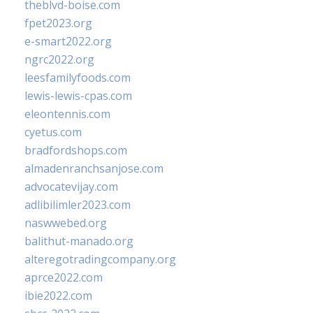
theblvd-boise.com
fpet2023.org
e-smart2022.org
ngrc2022.org
leesfamilyfoods.com
lewis-lewis-cpas.com
eleontennis.com
cyetus.com
bradfordshops.com
almadenranchsanjose.com
advocatevijay.com
adlibilimler2023.com
naswwebed.org
balithut-manado.org
alteregotradingcompany.org
aprce2022.com
ibie2022.com