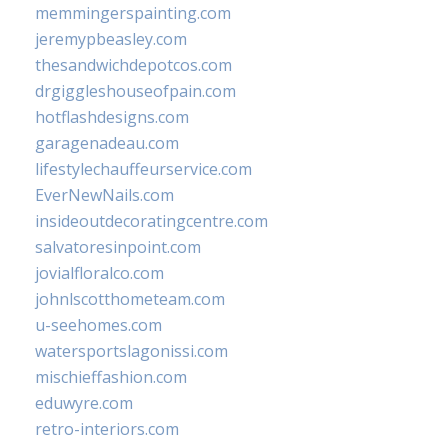
memmingerspainting.com
jeremypbeasley.com
thesandwichdepotcos.com
drgiggleshouseofpain.com
hotflashdesigns.com
garagenadeau.com
lifestylechauffeurservice.com
EverNewNails.com
insideoutdecoratingcentre.com
salvatoresinpoint.com
jovialfloralco.com
johnlscotthometeam.com
u-seehomes.com
watersportslagonissi.com
mischieffashion.com
eduwyre.com
retro-interiors.com