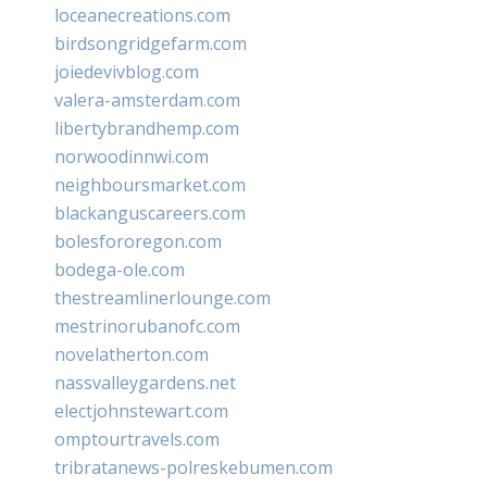
loceanecreations.com
birdsongridgefarm.com
joiedevivblog.com
valera-amsterdam.com
libertybrandhemp.com
norwoodinnwi.com
neighboursmarket.com
blackanguscareers.com
bolesfororegon.com
bodega-ole.com
thestreamlinerlounge.com
mestrinorubanofc.com
novelatherton.com
nassvalleygardens.net
electjohnstewart.com
omptourtravels.com
tribratanews-polreskebumen.com