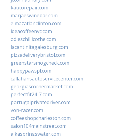
kautorepair.com
marjaeswinebar.com
elmazatlanclinton.com
ideacoffeenyc.com
odieschillicothe.com
lacantinitagalesburg.com
pizzadeliverybristol.com
greenstarsmogcheck.com
happypawspl.com
callahansautoservicecenter.com
georgiascornermarket.com
perfectfit24-7.com
portugalprivatedriver.com
von-racer.com
coffeeshopcharleston.com
salon104mainstreet.com
alkaspringswater.com