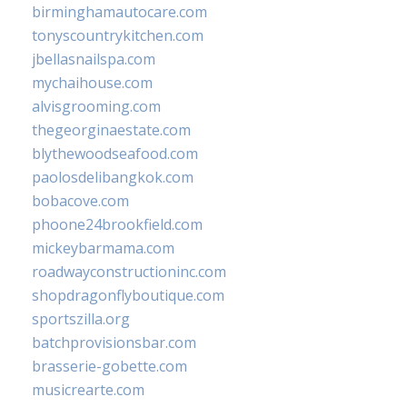
birminghamautocare.com
tonyscountrykitchen.com
jbellasnailspa.com
mychaihouse.com
alvisgrooming.com
thegeorginaestate.com
blythewoodseafood.com
paolosdelibangkok.com
bobacove.com
phoone24brookfield.com
mickeybarmama.com
roadwayconstructioninc.com
shopdragonflyboutique.com
sportszilla.org
batchprovisionsbar.com
brasserie-gobette.com
musicrearte.com