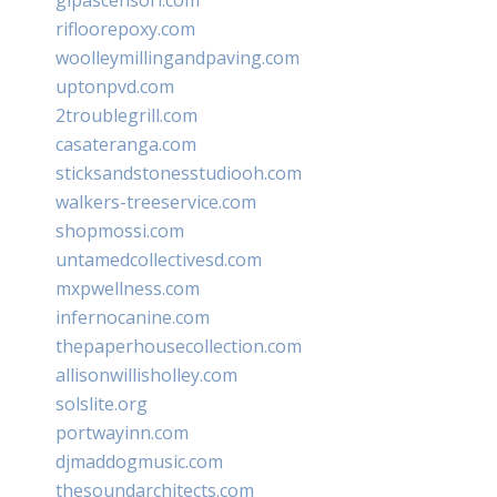
rifloorepoxy.com
woolleymillingandpaving.com
uptonpvd.com
2troublegrill.com
casateranga.com
sticksandstonesstudiooh.com
walkers-treeservice.com
shopmossi.com
untamedcollectivesd.com
mxpwellness.com
infernocanine.com
thepaperhousecollection.com
allisonwillisholley.com
solslite.org
portwayinn.com
djmaddogmusic.com
thesoundarchitects.com