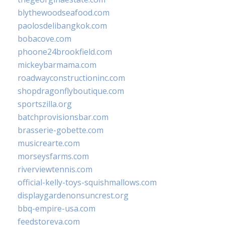
blythewoodseafood.com
paolosdelibangkok.com
bobacove.com
phoone24brookfield.com
mickeybarmama.com
roadwayconstructioninc.com
shopdragonflyboutique.com
sportszilla.org
batchprovisionsbar.com
brasserie-gobette.com
musicrearte.com
morseysfarms.com
riverviewtennis.com
official-kelly-toys-squishmallows.com
displaygardenonsuncrest.org
bbq-empire-usa.com
feedstoreva.com