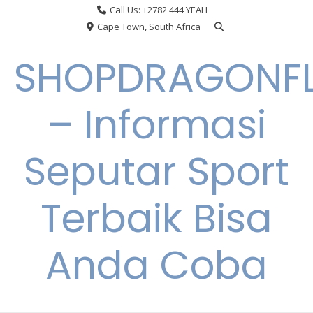
Skip
Call Us: +2782 444 YEAH
to
Cape Town, South Africa
content
SHOPDRAGONF
– Informasi
Seputar Sport
Terbaik Bisa
Anda Coba