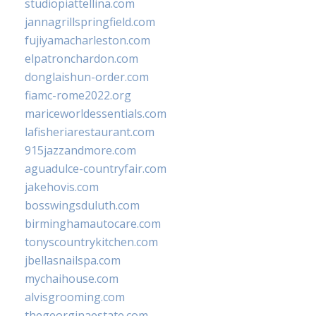
studiopiattellina.com
jannagrillspringfield.com
fujiyamacharleston.com
elpatronchardon.com
donglaishun-order.com
fiamc-rome2022.org
mariceworldessentials.com
lafisheriarestaurant.com
915jazzandmore.com
aguadulce-countryfair.com
jakehovis.com
bosswingsduluth.com
birminghamautocare.com
tonyscountrykitchen.com
jbellasnailspa.com
mychaihouse.com
alvisgrooming.com
thegeorginaestate.com