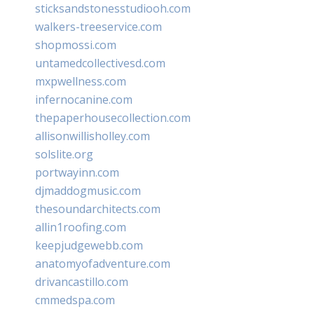
sticksandstonesstudiooh.com
walkers-treeservice.com
shopmossi.com
untamedcollectivesd.com
mxpwellness.com
infernocanine.com
thepaperhousecollection.com
allisonwillisholley.com
solslite.org
portwayinn.com
djmaddogmusic.com
thesoundarchitects.com
allin1roofing.com
keepjudgewebb.com
anatomyofadventure.com
drivancastillo.com
cmmedspa.com