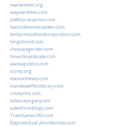
marianlives.org
waywardtees.com
pidfloorsexpress.com
bancodevenezuelaen.com
bettermoodfoodcorporation.com
hingstonnt.com
chooseagender.com
hoverboardssale.com
alaskapolitics.com
stsmp.org
manoelneves.com
mandelaeffectlibrary.com
roselynns.com
balanceyoganj.com
salesforceblogs.com
TrainGames365.com
BaytownEvaCationRentals.com