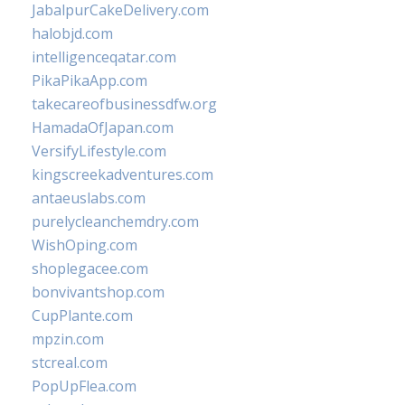
JabalpurCakeDelivery.com
halobjd.com
intelligenceqatar.com
PikaPikaApp.com
takecareofbusinessdfw.org
HamadaOfJapan.com
VersifyLifestyle.com
kingscreekadventures.com
antaeuslabs.com
purelycleanchemdry.com
WishOping.com
shoplegacee.com
bonvivantshop.com
CupPlante.com
mpzin.com
stcreal.com
PopUpFlea.com