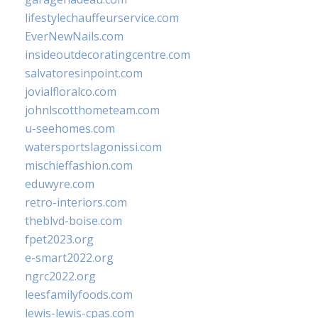
lifestylechauffeurservice.com
EverNewNails.com
insideoutdecoratingcentre.com
salvatoresinpoint.com
jovialfloralco.com
johnlscotthometeam.com
u-seehomes.com
watersportslagonissi.com
mischieffashion.com
eduwyre.com
retro-interiors.com
theblvd-boise.com
fpet2023.org
e-smart2022.org
ngrc2022.org
leesfamilyfoods.com
lewis-lewis-cpas.com