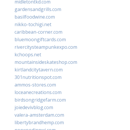
midletontkd.com
gardensandgrills.com
basilfoodwine.com
nikko-tochigi.net
caribbean-corner.com
bluemoongiftcards.com
rivercitysteampunkexpo.com
kchoops.net
mountainsideskateshop.com
kirtlandcitytavern.com
301nutritionspot.com
ammos-stores.com
loceanecreations.com
birdsongridgefarm.com
joiedevivblog.com
valera-amsterdam.com
libertybrandhemp.com
norwoodinnwi.com