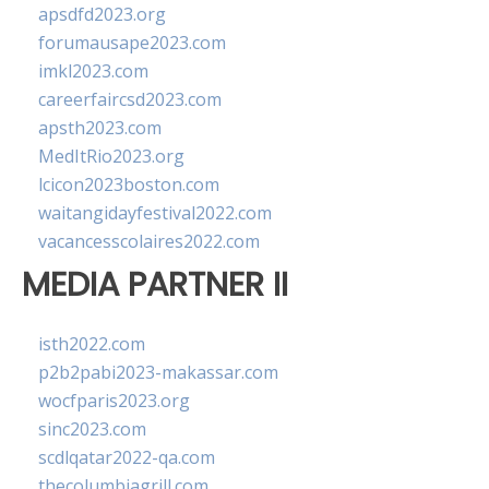
apsdfd2023.org
forumausape2023.com
imkl2023.com
careerfaircsd2023.com
apsth2023.com
MedItRio2023.org
lcicon2023boston.com
waitangidayfestival2022.com
vacancesscolaires2022.com
MEDIA PARTNER II
isth2022.com
p2b2pabi2023-makassar.com
wocfparis2023.org
sinc2023.com
scdlqatar2022-qa.com
thecolumbiagrill.com