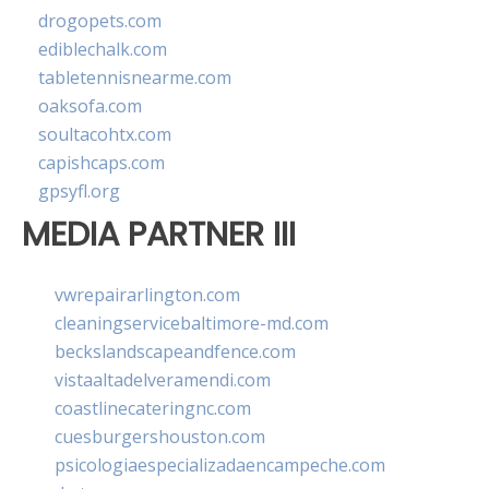
drogopets.com
ediblechalk.com
tabletennisnearme.com
oaksofa.com
soultacohtx.com
capishcaps.com
gpsyfl.org
MEDIA PARTNER III
vwrepairarlington.com
cleaningservicebaltimore-md.com
beckslandscapeandfence.com
vistaaltadelveramendi.com
coastlinecateringnc.com
cuesburgershouston.com
psicologiaespecializadaencampeche.com