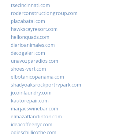
tsecincinnati.com
roderconstructiongroup.com
plazabatai.com
hawkscayresort.com
hellonquads.com
diarioanimales.com
decogaleri.com
unavozparadios.com
shoes-vert.com
elbotanicopanama.com
shadyoaksrockportrvpark.com
jccoinlaundry.com
kautorepair.com
marjaeswinebar.com
elmazatlanclinton.com
ideacoffeenyc.com
odieschillicothe.com