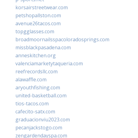
korsairstreetwear.com
petshopallston.com
avenue26tacos.com
topgglasses.com
broadmoornailsspacoloradosprings.com
missblackpasadena.com
anneskitchen.org
valenciamarketytaqueria.com
reefrecordsllc.com
alawaffle.com
aryouthfishing.com
united-basketball.com
tios-tacos.com
cafecito-satx.com
graduacionviu2023.com
pecanjackstogo.com
zengardendayspa.com