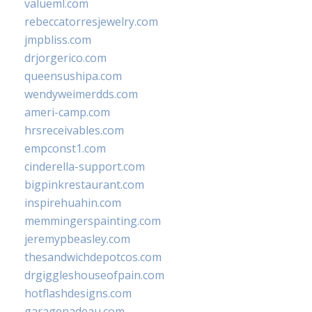
valueml.com
rebeccatorresjewelry.com
jmpbliss.com
drjorgerico.com
queensushipa.com
wendyweimerdds.com
ameri-camp.com
hrsreceivables.com
empconst1.com
cinderella-support.com
bigpinkrestaurant.com
inspirehuahin.com
memmingerspainting.com
jeremypbeasley.com
thesandwichdepotcos.com
drgiggleshouseofpain.com
hotflashdesigns.com
garagenadeau.com