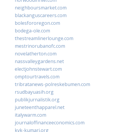
neighboursmarket.com
blackanguscareers.com
bolesfororegon.com
bodega-ole.com
thestreamlinerlounge.com
mestrinorubanofc.com
novelatherton.com
nassvalleygardens.net
electjohnstewart.com
omptourtravels.com
tribratanews-polreskebumen.com
rsudbayuasih.org
publikjurnalistik.org
juneteenthapparel.net
italywarm.com
journaloffinanceeconomics.com
kvk-kumari.org