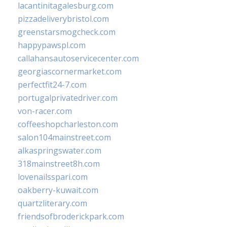
lacantinitagalesburg.com
pizzadeliverybristol.com
greenstarsmogcheck.com
happypawspl.com
callahansautoservicecenter.com
georgiascornermarket.com
perfectfit24-7.com
portugalprivatedriver.com
von-racer.com
coffeeshopcharleston.com
salon104mainstreet.com
alkaspringswater.com
318mainstreet8h.com
lovenailsspari.com
oakberry-kuwait.com
quartzliterary.com
friendsofbroderickpark.com