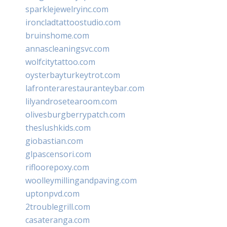
sparklejewelryinc.com
ironcladtattoostudio.com
bruinshome.com
annascleaningsvc.com
wolfcitytattoo.com
oysterbayturkeytrot.com
lafronterarestauranteybar.com
lilyandrosetearoom.com
olivesburgberrypatch.com
theslushkids.com
giobastian.com
glpascensori.com
rifloorepoxy.com
woolleymillingandpaving.com
uptonpvd.com
2troublegrill.com
casateranga.com