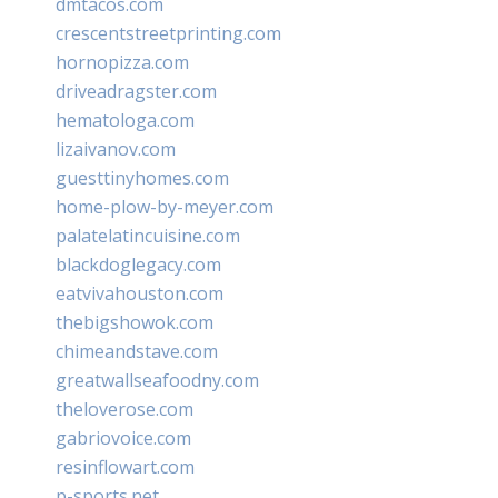
dmtacos.com
crescentstreetprinting.com
hornopizza.com
driveadragster.com
hematologa.com
lizaivanov.com
guesttinyhomes.com
home-plow-by-meyer.com
palatelatincuisine.com
blackdoglegacy.com
eatvivahouston.com
thebigshowok.com
chimeandstave.com
greatwallseafoodny.com
theloverose.com
gabriovoice.com
resinflowart.com
p-sports.net