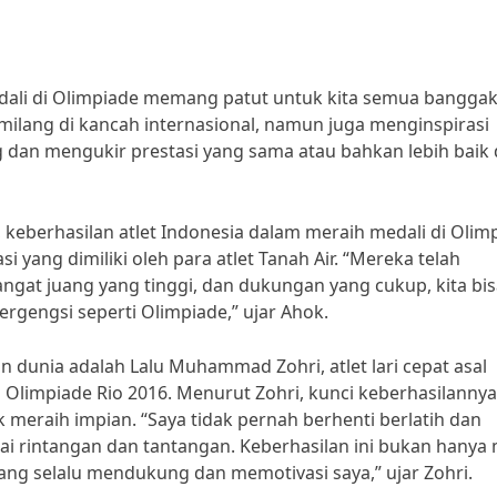
edali di Olimpiade memang patut untuk kita semua banggak
milang di kancah internasional, namun juga menginspirasi
 dan mengukir prestasi yang sama atau bahkan lebih baik 
eberhasilan atlet Indonesia dalam meraih medali di Olim
 yang dimiliki oleh para atlet Tanah Air. “Mereka telah
gat juang yang tinggi, dan dukungan yang cukup, kita bis
ergengsi seperti Olimpiade,” ujar Ahok.
an dunia adalah Lalu Muhammad Zohri, atlet lari cepat asal
 Olimpiade Rio 2016. Menurut Zohri, kunci keberhasilannya
k meraih impian. “Saya tidak pernah berhenti berlatih dan
 rintangan dan tantangan. Keberhasilan ini bukan hanya m
 yang selalu mendukung dan memotivasi saya,” ujar Zohri.