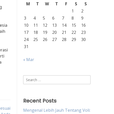
M
T
W
T
F
S
S
ng
1
2
3
4
5
6
7
8
9
esia
10
11
12
13
14
15
16
aih
17
18
19
20
21
22
23
24
25
26
27
28
29
30
31
rasi
rti
« Mar
a
Search
for:
Recent Posts
Sesuai
Mengenal Lebih Jauh Tentang Voli: