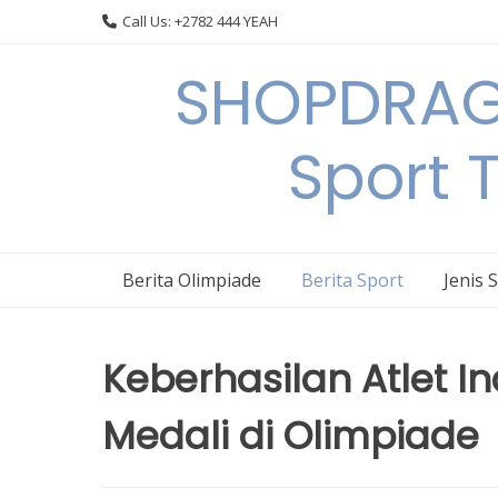
Skip
Call Us: +2782 444 YEAH
to
content
SHOPDRAGO
Sport 
Berita Olimpiade
Berita Sport
Jenis 
Keberhasilan Atlet 
Medali di Olimpiade