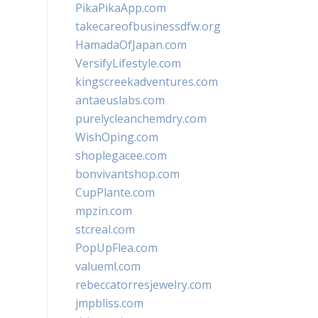
PikaPikaApp.com
takecareofbusinessdfw.org
HamadaOfJapan.com
VersifyLifestyle.com
kingscreekadventures.com
antaeuslabs.com
purelycleanchemdry.com
WishOping.com
shoplegacee.com
bonvivantshop.com
CupPlante.com
mpzin.com
stcreal.com
PopUpFlea.com
valueml.com
rebeccatorresjewelry.com
jmpbliss.com