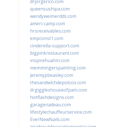
drjorgerico.com
queensushipa.com
wendyweimerdds.com
ameri-camp.com
hrsreceivables.com
empconst1.com
cinderella-support.com
bigpinkrestaurant.com
inspirehuahin.com
memmingerspainting.com
jeremypbeasley.com
thesandwichdepotcos.com
drgiggleshouseofpain.com
hotflashdesigns.com
garagenadeau.com
lifestylechauffeurservice.com
EverNewNails.com
insideoutdecoratingcentre.com