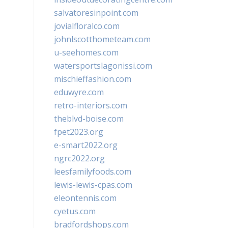
salvatoresinpoint.com
jovialfloralco.com
johnlscotthometeam.com
u-seehomes.com
watersportslagonissi.com
mischieffashion.com
eduwyre.com
retro-interiors.com
theblvd-boise.com
fpet2023.org
e-smart2022.org
ngrc2022.org
leesfamilyfoods.com
lewis-lewis-cpas.com
eleontennis.com
cyetus.com
bradfordshops.com