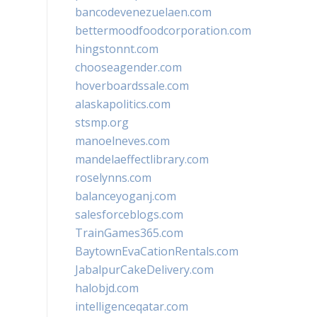
bancodevenezuelaen.com
bettermoodfoodcorporation.com
hingstonnt.com
chooseagender.com
hoverboardssale.com
alaskapolitics.com
stsmp.org
manoelneves.com
mandelaeffectlibrary.com
roselynns.com
balanceyoganj.com
salesforceblogs.com
TrainGames365.com
BaytownEvaCationRentals.com
JabalpurCakeDelivery.com
halobjd.com
intelligenceqatar.com