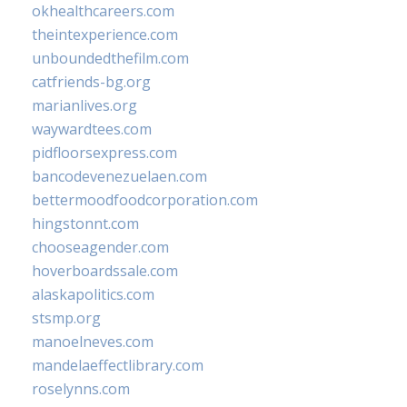
okhealthcareers.com
theintexperience.com
unboundedthefilm.com
catfriends-bg.org
marianlives.org
waywardtees.com
pidfloorsexpress.com
bancodevenezuelaen.com
bettermoodfoodcorporation.com
hingstonnt.com
chooseagender.com
hoverboardssale.com
alaskapolitics.com
stsmp.org
manoelneves.com
mandelaeffectlibrary.com
roselynns.com