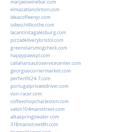
marjaeswinebar.com
elmazatlanclinton.com
ideacoffeenyc.com
odieschillicothe.com
lacantinitagalesburg.com
pizzadeliverybristol.com
greenstarsmogcheck.com
happypawspl.com
callahansautoservicecenter.com
georgiascornermarket.com
perfectfit24-7.com
portugalprivatedriver.com
von-racer.com
coffeeshopcharleston.com
salon104mainstreet.com
alkaspringswater.com
318mainstreet8h.com