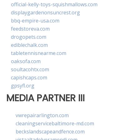
official-kelly-toys-squishmallows.com
displaygardenonsuncrest.org
bbq-empire-usa.com
feedstoreva.com
drogopets.com
ediblechalk.com
tabletennisnearme.com
oaksofa.com
soultacohtx.com
capishcaps.com
gpsyfl.org
MEDIA PARTNER III
vwrepairarlington.com
cleaningservicebaltimore-md.com
beckslandscapeandfence.com
vistaaltadelveramendi.com