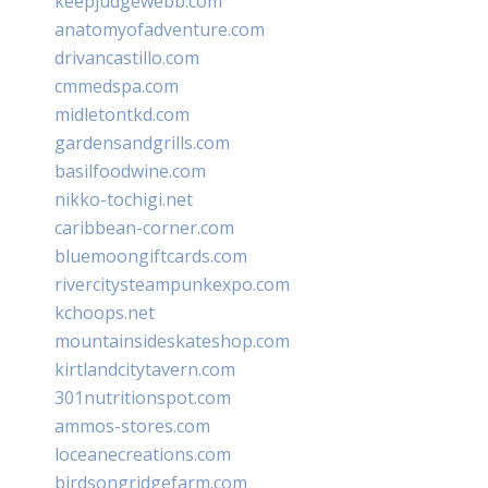
keepjudgewebb.com
anatomyofadventure.com
drivancastillo.com
cmmedspa.com
midletontkd.com
gardensandgrills.com
basilfoodwine.com
nikko-tochigi.net
caribbean-corner.com
bluemoongiftcards.com
rivercitysteampunkexpo.com
kchoops.net
mountainsideskateshop.com
kirtlandcitytavern.com
301nutritionspot.com
ammos-stores.com
loceanecreations.com
birdsongridgefarm.com