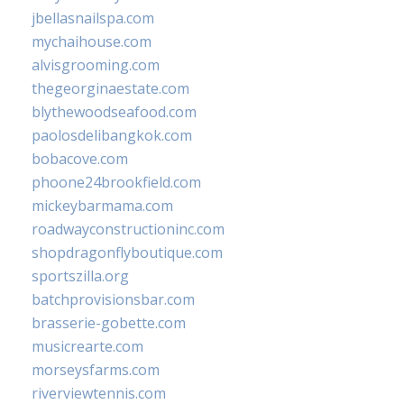
jbellasnailspa.com
mychaihouse.com
alvisgrooming.com
thegeorginaestate.com
blythewoodseafood.com
paolosdelibangkok.com
bobacove.com
phoone24brookfield.com
mickeybarmama.com
roadwayconstructioninc.com
shopdragonflyboutique.com
sportszilla.org
batchprovisionsbar.com
brasserie-gobette.com
musicrearte.com
morseysfarms.com
riverviewtennis.com