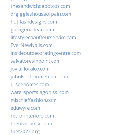
thesandwichdepotcos.com
drgiggleshouseofpain.com
hotflashdesigns.com
garagenadeau.com
lifestylechauffeurservice.com
EverNewNails.com
insideoutdecoratingcentre.com
salvatoresinpoint.com
jovialfloralco.com
johnlscotthometeam.com
u-seehomes.com
watersportslagonissi.com
mischieffashion.com
eduwyre.com
retro-interiors.com
theblvd-boise.com
fpet2023.org