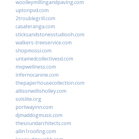
woolleymillingandpaving.com
uptonpvd.com
2troublegrill.com
casateranga.com
sticksandstonesstudiooh.com
walkers-treeservice.com
shopmossi.com
untamedcollectivesd.com
mxpwellness.com
infernocanine.com
thepaperhousecollection.com
allisonwillisholley.com
solslite.org
portwayinn.com
djmaddogmusic.com
thesoundarchitects.com
allin1roofing.com