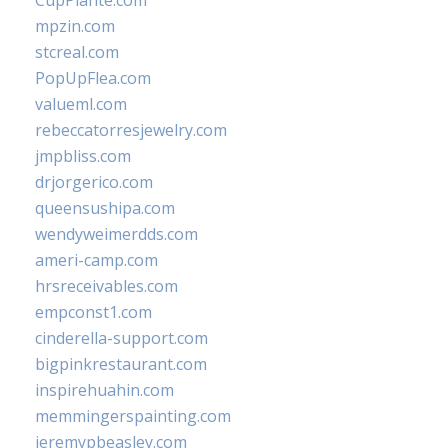
CupPlante.com
mpzin.com
stcreal.com
PopUpFlea.com
valueml.com
rebeccatorresjewelry.com
jmpbliss.com
drjorgerico.com
queensushipa.com
wendyweimerdds.com
ameri-camp.com
hrsreceivables.com
empconst1.com
cinderella-support.com
bigpinkrestaurant.com
inspirehuahin.com
memmingerspainting.com
jeremypbeasley.com