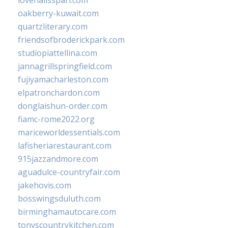
lovenailsspari.com
oakberry-kuwait.com
quartzliterary.com
friendsofbroderickpark.com
studiopiattellina.com
jannagrillspringfield.com
fujiyamacharleston.com
elpatronchardon.com
donglaishun-order.com
fiamc-rome2022.org
mariceworldessentials.com
lafisheriarestaurant.com
915jazzandmore.com
aguadulce-countryfair.com
jakehovis.com
bosswingsduluth.com
birminghamautocare.com
tonyscountrykitchen.com