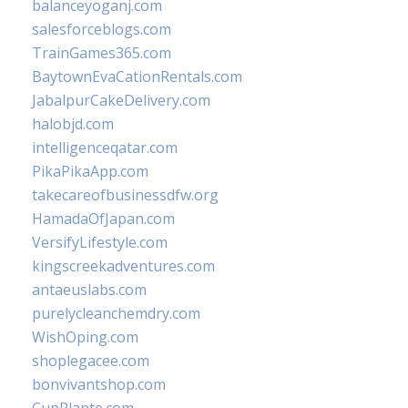
balanceyoganj.com
salesforceblogs.com
TrainGames365.com
BaytownEvaCationRentals.com
JabalpurCakeDelivery.com
halobjd.com
intelligenceqatar.com
PikaPikaApp.com
takecareofbusinessdfw.org
HamadaOfJapan.com
VersifyLifestyle.com
kingscreekadventures.com
antaeuslabs.com
purelycleanchemdry.com
WishOping.com
shoplegacee.com
bonvivantshop.com