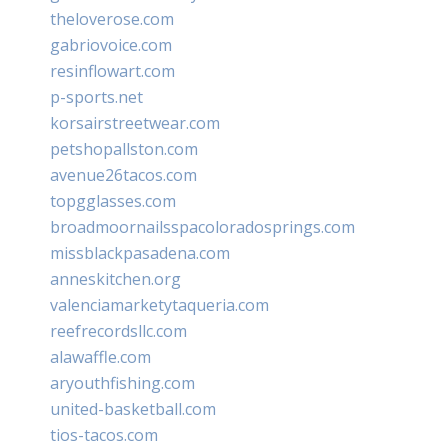
theloverose.com
gabriovoice.com
resinflowart.com
p-sports.net
korsairstreetwear.com
petshopallston.com
avenue26tacos.com
topgglasses.com
broadmoornailsspacoloradosprings.com
missblackpasadena.com
anneskitchen.org
valenciamarketytaqueria.com
reefrecordsllc.com
alawaffle.com
aryouthfishing.com
united-basketball.com
tios-tacos.com