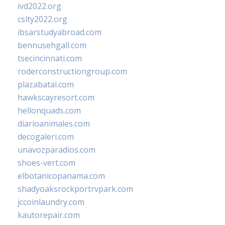
ivd2022.org
csity2022.org
ibsarstudyabroad.com
bennusehgall.com
tsecincinnati.com
roderconstructiongroup.com
plazabatai.com
hawkscayresort.com
hellonquads.com
diarioanimales.com
decogaleri.com
unavozparadios.com
shoes-vert.com
elbotanicopanama.com
shadyoaksrockportrvpark.com
jccoinlaundry.com
kautorepair.com