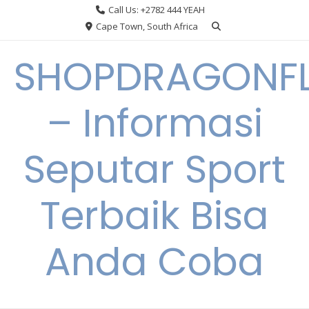
Skip
Call Us: +2782 444 YEAH
to
Cape Town, South Africa
content
SHOPDRAGONF
– Informasi
Seputar Sport
Terbaik Bisa
Anda Coba