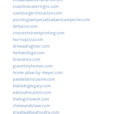
coastlinecateringnc.com
cuesburgershouston.com
psicologiaespecializadaencampeche.com
dmtacos.com
crescentstreetprinting.com
hornopizza.com
driveadragster.com
hematologa.com
lizaivanov.com
guesttinyhomes.com
home-plow-by-meyer.com
palatelatincuisine.com
blackdoglegacy.com
eatvivahouston.com
thebigshowok.com
chimeandstave.com
greatwallseafoodny.com