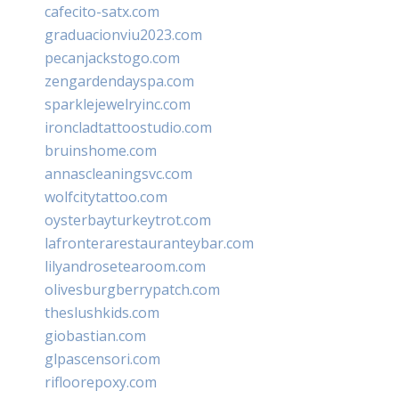
cafecito-satx.com
graduacionviu2023.com
pecanjackstogo.com
zengardendayspa.com
sparklejewelryinc.com
ironcladtattoostudio.com
bruinshome.com
annascleaningsvc.com
wolfcitytattoo.com
oysterbayturkeytrot.com
lafronterarestauranteybar.com
lilyandrosetearoom.com
olivesburgberrypatch.com
theslushkids.com
giobastian.com
glpascensori.com
rifloorepoxy.com