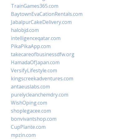
TrainGames365.com
BaytownEvaCationRentals.com
JabalpurCakeDelivery.com
halobjd.com
intelligenceqatar.com
PikaPikaApp.com
takecareofbusinessdfw.org
HamadaOfJapan.com
VersifyLifestyle.com
kingscreekadventures.com
antaeuslabs.com
purelycleanchemdry.com
WishOping.com
shoplegacee.com
bonvivantshop.com
CupPlante.com
mpzin.com