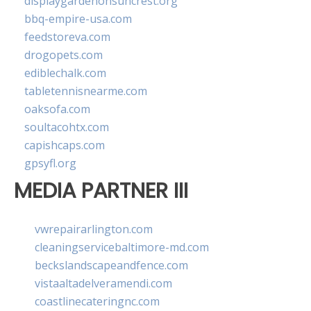
displaygardenonsuncrest.org
bbq-empire-usa.com
feedstoreva.com
drogopets.com
ediblechalk.com
tabletennisnearme.com
oaksofa.com
soultacohtx.com
capishcaps.com
gpsyfl.org
MEDIA PARTNER III
vwrepairarlington.com
cleaningservicebaltimore-md.com
beckslandscapeandfence.com
vistaaltadelveramendi.com
coastlinecateringnc.com