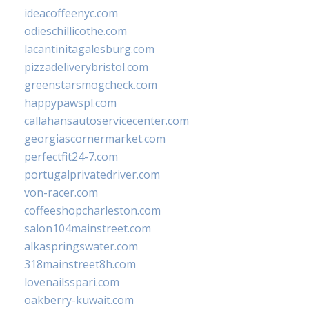
ideacoffeenyc.com
odieschillicothe.com
lacantinitagalesburg.com
pizzadeliverybristol.com
greenstarsmogcheck.com
happypawspl.com
callahansautoservicecenter.com
georgiascornermarket.com
perfectfit24-7.com
portugalprivatedriver.com
von-racer.com
coffeeshopcharleston.com
salon104mainstreet.com
alkaspringswater.com
318mainstreet8h.com
lovenailsspari.com
oakberry-kuwait.com