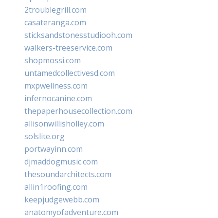
2troublegrill.com
casateranga.com
sticksandstonesstudiooh.com
walkers-treeservice.com
shopmossi.com
untamedcollectivesd.com
mxpwellness.com
infernocanine.com
thepaperhousecollection.com
allisonwillisholley.com
solslite.org
portwayinn.com
djmaddogmusic.com
thesoundarchitects.com
allin1roofing.com
keepjudgewebb.com
anatomyofadventure.com