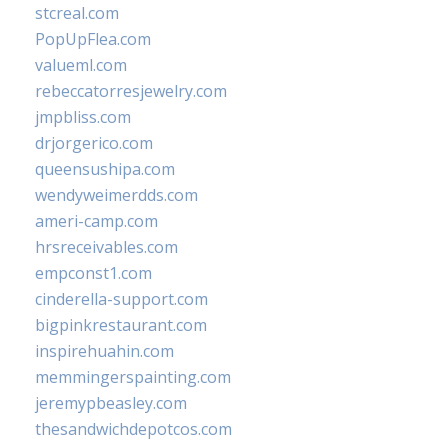
stcreal.com
PopUpFlea.com
valueml.com
rebeccatorresjewelry.com
jmpbliss.com
drjorgerico.com
queensushipa.com
wendyweimerdds.com
ameri-camp.com
hrsreceivables.com
empconst1.com
cinderella-support.com
bigpinkrestaurant.com
inspirehuahin.com
memmingerspainting.com
jeremypbeasley.com
thesandwichdepotcos.com