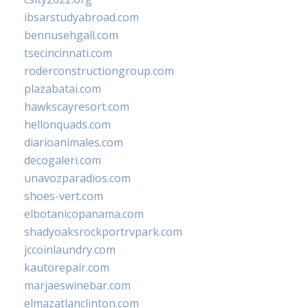
ibsarstudyabroad.com
bennusehgall.com
tsecincinnati.com
roderconstructiongroup.com
plazabatai.com
hawkscayresort.com
hellonquads.com
diarioanimales.com
decogaleri.com
unavozparadios.com
shoes-vert.com
elbotanicopanama.com
shadyoaksrockportrvpark.com
jccoinlaundry.com
kautorepair.com
marjaeswinebar.com
elmazatlanclinton.com