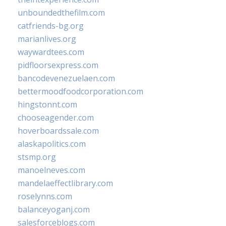
unboundedthefilm.com
catfriends-bg.org
marianlives.org
waywardtees.com
pidfloorsexpress.com
bancodevenezuelaen.com
bettermoodfoodcorporation.com
hingstonnt.com
chooseagender.com
hoverboardssale.com
alaskapolitics.com
stsmp.org
manoelneves.com
mandelaeffectlibrary.com
roselynns.com
balanceyoganj.com
salesforceblogs.com