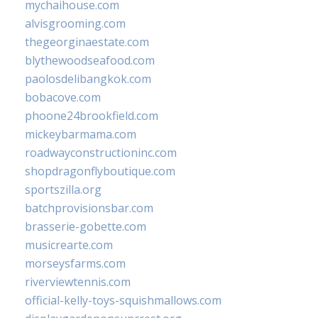
mychaihouse.com
alvisgrooming.com
thegeorginaestate.com
blythewoodseafood.com
paolosdelibangkok.com
bobacove.com
phoone24brookfield.com
mickeybarmama.com
roadwayconstructioninc.com
shopdragonflyboutique.com
sportszilla.org
batchprovisionsbar.com
brasserie-gobette.com
musicrearte.com
morseysfarms.com
riverviewtennis.com
official-kelly-toys-squishmallows.com