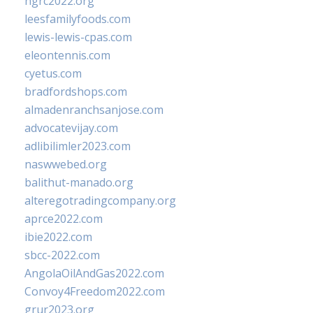
ngrc2022.org
leesfamilyfoods.com
lewis-lewis-cpas.com
eleontennis.com
cyetus.com
bradfordshops.com
almadenranchsanjose.com
advocatevijay.com
adlibilimler2023.com
naswwebed.org
balithut-manado.org
alteregotradingcompany.org
aprce2022.com
ibie2022.com
sbcc-2022.com
AngolaOilAndGas2022.com
Convoy4Freedom2022.com
grur2023.org