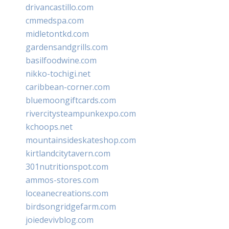
drivancastillo.com
cmmedspa.com
midletontkd.com
gardensandgrills.com
basilfoodwine.com
nikko-tochigi.net
caribbean-corner.com
bluemoongiftcards.com
rivercitysteampunkexpo.com
kchoops.net
mountainsideskateshop.com
kirtlandcitytavern.com
301nutritionspot.com
ammos-stores.com
loceanecreations.com
birdsongridgefarm.com
joiedevivblog.com