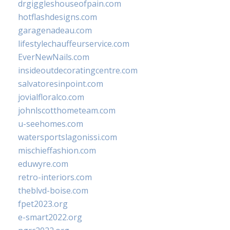
drgiggleshouseofpain.com
hotflashdesigns.com
garagenadeau.com
lifestylechauffeurservice.com
EverNewNails.com
insideoutdecoratingcentre.com
salvatoresinpoint.com
jovialfloralco.com
johnlscotthometeam.com
u-seehomes.com
watersportslagonissi.com
mischieffashion.com
eduwyre.com
retro-interiors.com
theblvd-boise.com
fpet2023.org
e-smart2022.org