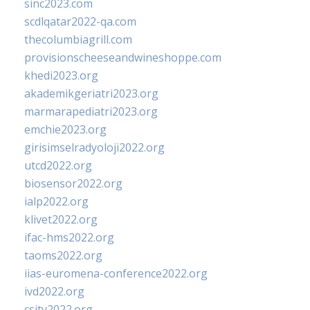
sinc2023.com
scdlqatar2022-qa.com
thecolumbiagrill.com
provisionscheeseandwineshoppe.com
khedi2023.org
akademikgeriatri2023.org
marmarapediatri2023.org
emchie2023.org
girisimselradyoloji2022.org
utcd2022.org
biosensor2022.org
ialp2022.org
klivet2022.org
ifac-hms2022.org
taoms2022.org
iias-euromena-conference2022.org
ivd2022.org
csity2022.org