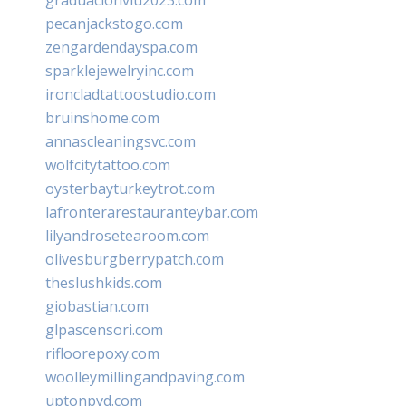
pecanjackstogo.com
zengardendayspa.com
sparklejewelryinc.com
ironcladtattoostudio.com
bruinshome.com
annascleaningsvc.com
wolfcitytattoo.com
oysterbayturkeytrot.com
lafronterarestauranteybar.com
lilyandrosetearoom.com
olivesburgberrypatch.com
theslushkids.com
giobastian.com
glpascensori.com
rifloorepoxy.com
woolleymillingandpaving.com
uptonpvd.com