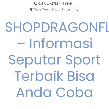
Skip
Call Us: +2782 444 YEAH
to
Cape Town, South Africa
content
SHOPDRAGONF
– Informasi
Seputar Sport
Terbaik Bisa
Anda Coba