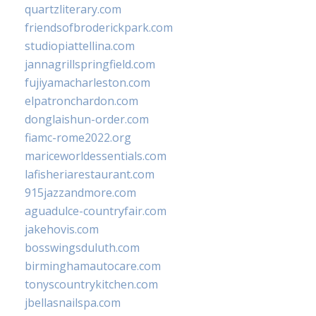
quartzliterary.com
friendsofbroderickpark.com
studiopiattellina.com
jannagrillspringfield.com
fujiyamacharleston.com
elpatronchardon.com
donglaishun-order.com
fiamc-rome2022.org
mariceworldessentials.com
lafisheriarestaurant.com
915jazzandmore.com
aguadulce-countryfair.com
jakehovis.com
bosswingsduluth.com
birminghamautocare.com
tonyscountrykitchen.com
jbellasnailspa.com