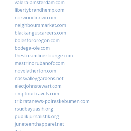
valera-amsterdam.com
libertybrandhemp.com
norwoodinnwi.com
neighboursmarket.com
blackanguscareers.com
bolesfororegon.com
bodega-ole.com
thestreamlinerlounge.com
mestrinorubanofc.com
novelatherton.com
nassvalleygardens.net
electjohnstewart.com
omptourtravels.com
tribratanews-polreskebumen.com
rsudbayuasih.org
publikjurnalistik.org
juneteenthapparel.net