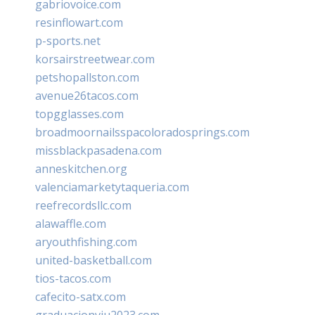
gabriovoice.com
resinflowart.com
p-sports.net
korsairstreetwear.com
petshopallston.com
avenue26tacos.com
topgglasses.com
broadmoornailsspacoloradosprings.com
missblackpasadena.com
anneskitchen.org
valenciamarketytaqueria.com
reefrecordsllc.com
alawaffle.com
aryouthfishing.com
united-basketball.com
tios-tacos.com
cafecito-satx.com
graduacionviu2023.com