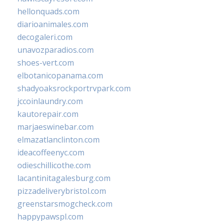
hellonquads.com
diarioanimales.com
decogaleri.com
unavozparadios.com
shoes-vert.com
elbotanicopanama.com
shadyoaksrockportrvpark.com
jccoinlaundry.com
kautorepair.com
marjaeswinebar.com
elmazatlanclinton.com
ideacoffeenyc.com
odieschillicothe.com
lacantinitagalesburg.com
pizzadeliverybristol.com
greenstarsmogcheck.com
happypawspl.com