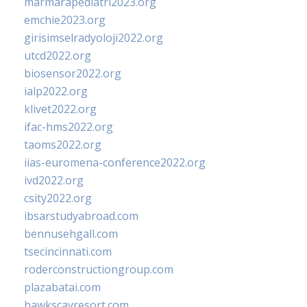
marmarapediatri2023.org
emchie2023.org
girisimselradyoloji2022.org
utcd2022.org
biosensor2022.org
ialp2022.org
klivet2022.org
ifac-hms2022.org
taoms2022.org
iias-euromena-conference2022.org
ivd2022.org
csity2022.org
ibsarstudyabroad.com
bennusehgall.com
tsecincinnati.com
roderconstructiongroup.com
plazabatai.com
hawkscayresort.com