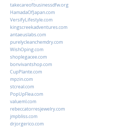
takecareofbusinessdfw.org
HamadaOfJapan.com
VersifyLifestyle.com
kingscreekadventures.com
antaeuslabs.com
purelycleanchemdry.com
WishOping.com
shoplegacee.com
bonvivantshop.com
CupPlante.com
mpzin.com
stcreal.com
PopUpFlea.com
valueml.com
rebeccatorresjewelry.com
jmpbliss.com
drjorgerico.com