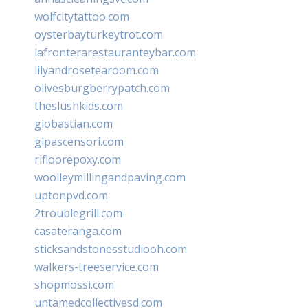
wolfcitytattoo.com
oysterbayturkeytrot.com
lafronterarestauranteybar.com
lilyandrosetearoom.com
olivesburgberrypatch.com
theslushkids.com
giobastian.com
glpascensori.com
rifloorepoxy.com
woolleymillingandpaving.com
uptonpvd.com
2troublegrill.com
casateranga.com
sticksandstonesstudiooh.com
walkers-treeservice.com
shopmossi.com
untamedcollectivesd.com