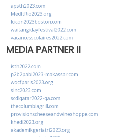
apsth2023.com
MedItRio2023.org
lcicon2023boston.com
waitangidayfestival2022.com
vacancesscolaires2022.com
MEDIA PARTNER II
isth2022.com
p2b2pabi2023-makassar.com
wocfparis2023.org
sinc2023.com
scdlqatar2022-qa.com
thecolumbiagrill.com
provisionscheeseandwineshoppe.com
khedi2023.org
akademikgeriatri2023.org