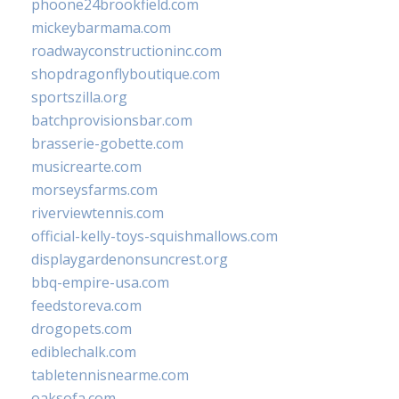
phoone24brookfield.com
mickeybarmama.com
roadwayconstructioninc.com
shopdragonflyboutique.com
sportszilla.org
batchprovisionsbar.com
brasserie-gobette.com
musicrearte.com
morseysfarms.com
riverviewtennis.com
official-kelly-toys-squishmallows.com
displaygardenonsuncrest.org
bbq-empire-usa.com
feedstoreva.com
drogopets.com
ediblechalk.com
tabletennisnearme.com
oaksofa.com