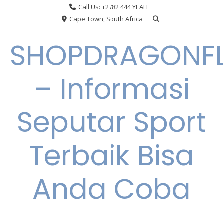
Skip
Call Us: +2782 444 YEAH
to
Cape Town, South Africa
content
SHOPDRAGONF
– Informasi
Seputar Sport
Terbaik Bisa
Anda Coba