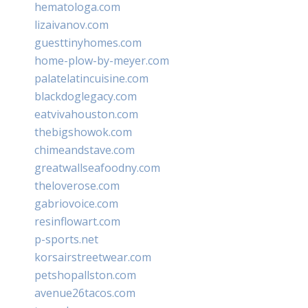
hematologa.com
lizaivanov.com
guesttinyhomes.com
home-plow-by-meyer.com
palatelatincuisine.com
blackdoglegacy.com
eatvivahouston.com
thebigshowok.com
chimeandstave.com
greatwallseafoodny.com
theloverose.com
gabriovoice.com
resinflowart.com
p-sports.net
korsairstreetwear.com
petshopallston.com
avenue26tacos.com