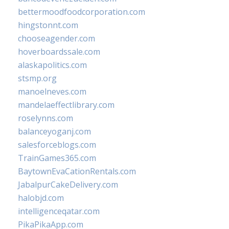
bettermoodfoodcorporation.com
hingstonnt.com
chooseagender.com
hoverboardssale.com
alaskapolitics.com
stsmp.org
manoelneves.com
mandelaeffectlibrary.com
roselynns.com
balanceyoganj.com
salesforceblogs.com
TrainGames365.com
BaytownEvaCationRentals.com
JabalpurCakeDelivery.com
halobjd.com
intelligenceqatar.com
PikaPikaApp.com