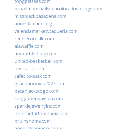
topgglasses.com
broadmoornailsspacoloradosprings.com
missblackpasadena.com
anneskitchen.org
valenciamarketytaqueria.com
reefrecordsllc.com
alawaffle.com
aryouthfishing.com
united-basketball.com
tios-tacos.com
cafecito-satx.com
graduacionviu2023.com
pecanjackstogo.com
zengardendayspa.com
sparklejewelryinc.com
ironcladtattoostudio.com
bruinshome.com
annascleaningsvc.com