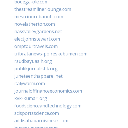
bodega-ole.com
thestreamlinerlounge.com
mestrinorubanofc.com
novelatherton.com
nassvalleygardens.net
electjohnstewart.com
omptourtravels.com
tribratanews-polreskebumen.com
rsudbayuasih.org
publikjurnalistik.org
juneteenthapparel.net
italywarm.com
journaloffinanceeconomics.com
kvk-kumari.org
foodscienceandtechnology.com
scisportsscience.com
addisababacuisineaz.com
burgerimcamas.com