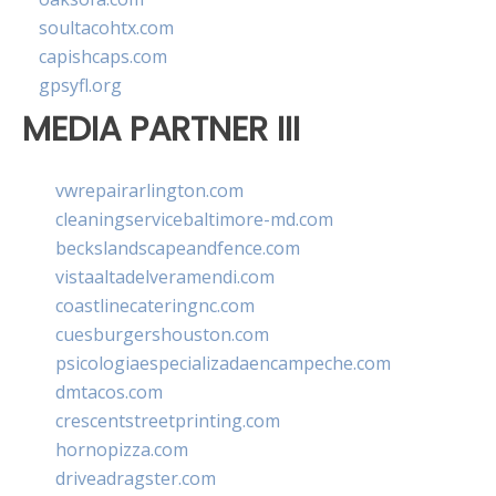
soultacohtx.com
capishcaps.com
gpsyfl.org
MEDIA PARTNER III
vwrepairarlington.com
cleaningservicebaltimore-md.com
beckslandscapeandfence.com
vistaaltadelveramendi.com
coastlinecateringnc.com
cuesburgershouston.com
psicologiaespecializadaencampeche.com
dmtacos.com
crescentstreetprinting.com
hornopizza.com
driveadragster.com