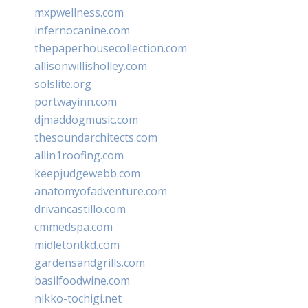
mxpwellness.com
infernocanine.com
thepaperhousecollection.com
allisonwillisholley.com
solslite.org
portwayinn.com
djmaddogmusic.com
thesoundarchitects.com
allin1roofing.com
keepjudgewebb.com
anatomyofadventure.com
drivancastillo.com
cmmedspa.com
midletontkd.com
gardensandgrills.com
basilfoodwine.com
nikko-tochigi.net