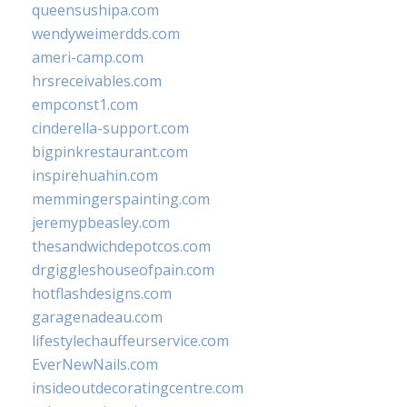
queensushipa.com
wendyweimerdds.com
ameri-camp.com
hrsreceivables.com
empconst1.com
cinderella-support.com
bigpinkrestaurant.com
inspirehuahin.com
memmingerspainting.com
jeremypbeasley.com
thesandwichdepotcos.com
drgiggleshouseofpain.com
hotflashdesigns.com
garagenadeau.com
lifestylechauffeurservice.com
EverNewNails.com
insideoutdecoratingcentre.com