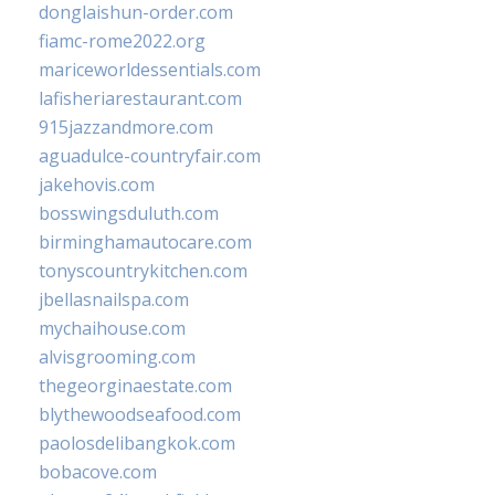
donglaishun-order.com
fiamc-rome2022.org
mariceworldessentials.com
lafisheriarestaurant.com
915jazzandmore.com
aguadulce-countryfair.com
jakehovis.com
bosswingsduluth.com
birminghamautocare.com
tonyscountrykitchen.com
jbellasnailspa.com
mychaihouse.com
alvisgrooming.com
thegeorginaestate.com
blythewoodseafood.com
paolosdelibangkok.com
bobacove.com