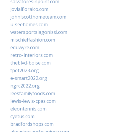
salvatoresinpoint.com
jovialfloralco.com
johnlscotthometeam.com
u-seehomes.com
watersportslagonissi.com
mischieffashion.com
eduwyre.com
retro-interiors.com
theblvd-boise.com
fpet2023.org
e-smart2022.org
ngrc2022.org
leesfamilyfoods.com
lewis-lewis-cpas.com
eleontennis.com
cyetus.com
bradfordshops.com
almadenranchsanjose.com