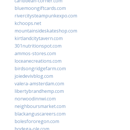
caribbean-corner.com
bluemoongiftcards.com
rivercitysteampunkexpo.com
kchoops.net
mountainsideskateshop.com
kirtlandcitytavern.com
301nutritionspot.com
ammos-stores.com
loceanecreations.com
birdsongridgefarm.com
joiedevivblog.com
valera-amsterdam.com
libertybrandhemp.com
norwoodinnwi.com
neighboursmarket.com
blackanguscareers.com
bolesfororegon.com
bodega-ole.com