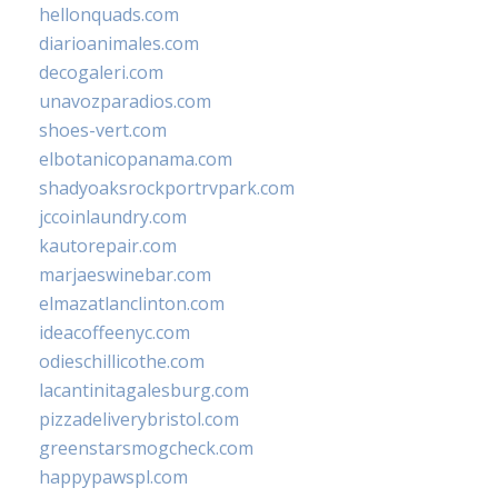
hellonquads.com
diarioanimales.com
decogaleri.com
unavozparadios.com
shoes-vert.com
elbotanicopanama.com
shadyoaksrockportrvpark.com
jccoinlaundry.com
kautorepair.com
marjaeswinebar.com
elmazatlanclinton.com
ideacoffeenyc.com
odieschillicothe.com
lacantinitagalesburg.com
pizzadeliverybristol.com
greenstarsmogcheck.com
happypawspl.com