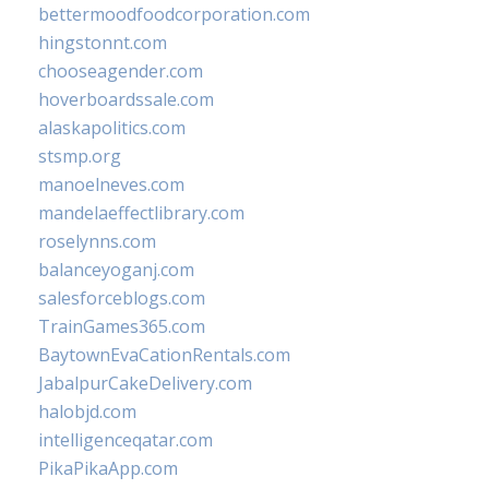
bettermoodfoodcorporation.com
hingstonnt.com
chooseagender.com
hoverboardssale.com
alaskapolitics.com
stsmp.org
manoelneves.com
mandelaeffectlibrary.com
roselynns.com
balanceyoganj.com
salesforceblogs.com
TrainGames365.com
BaytownEvaCationRentals.com
JabalpurCakeDelivery.com
halobjd.com
intelligenceqatar.com
PikaPikaApp.com