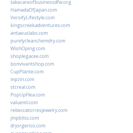
takecareofbusinessdfw.org
HamadaOfJapan.com
VersifyLifestyle.com
kingscreekadventures.com
antaeuslabs.com
purelycleanchemdry.com
WishOping.com
shoplegacee.com
bonvivantshop.com
CupPlante.com
mpzin.com
stcreal.com
PopUpFlea.com
valueml.com
rebeccatorresjewelry.com
jmpbliss.com
drjorgerico.com