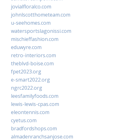
jovialfloralco.com
johnlscotthometeam.com
u-seehomes.com
watersportslagonissi.com
mischieffashion.com
eduwyre.com
retro-interiors.com
theblvd-boise.com
fpet2023.org
e-smart2022.org
ngrc2022.org
leesfamilyfoods.com
lewis-lewis-cpas.com
eleontennis.com
cyetus.com
bradfordshops.com
almadenranchsanjose.com