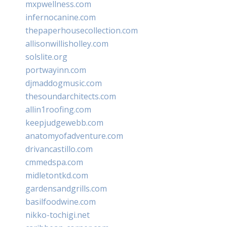
mxpwellness.com
infernocanine.com
thepaperhousecollection.com
allisonwillisholley.com
solslite.org
portwayinn.com
djmaddogmusic.com
thesoundarchitects.com
allin1roofing.com
keepjudgewebb.com
anatomyofadventure.com
drivancastillo.com
cmmedspa.com
midletontkd.com
gardensandgrills.com
basilfoodwine.com
nikko-tochigi.net