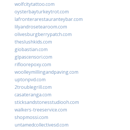
wolfcitytattoo.com
oysterbayturkeytrot.com
lafronterarestauranteybar.com
lilyandrosetearoom.com
olivesburgberrypatch.com
theslushkids.com
giobastian.com
glpascensori.com
rifloorepoxy.com
woolleymillingandpaving.com
uptonpvd.com
2troublegrill.com
casateranga.com
sticksandstonesstudiooh.com
walkers-treeservice.com
shopmossi.com
untamedcollectivesd.com