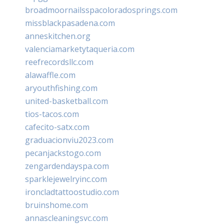
broadmoornailsspacoloradosprings.com
missblackpasadena.com
anneskitchen.org
valenciamarketytaqueria.com
reefrecordsllc.com
alawaffle.com
aryouthfishing.com
united-basketball.com
tios-tacos.com
cafecito-satx.com
graduacionviu2023.com
pecanjackstogo.com
zengardendayspa.com
sparklejewelryinc.com
ironcladtattoostudio.com
bruinshome.com
annascleaningsvc.com