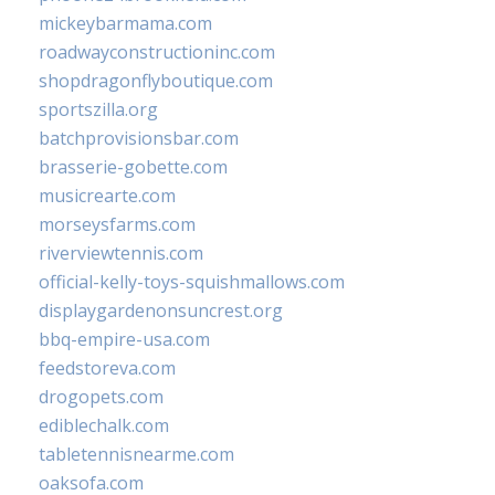
mickeybarmama.com
roadwayconstructioninc.com
shopdragonflyboutique.com
sportszilla.org
batchprovisionsbar.com
brasserie-gobette.com
musicrearte.com
morseysfarms.com
riverviewtennis.com
official-kelly-toys-squishmallows.com
displaygardenonsuncrest.org
bbq-empire-usa.com
feedstoreva.com
drogopets.com
ediblechalk.com
tabletennisnearme.com
oaksofa.com