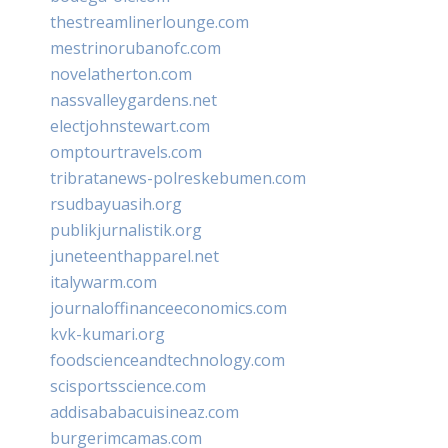
thestreamlinerlounge.com
mestrinorubanofc.com
novelatherton.com
nassvalleygardens.net
electjohnstewart.com
omptourtravels.com
tribratanews-polreskebumen.com
rsudbayuasih.org
publikjurnalistik.org
juneteenthapparel.net
italywarm.com
journaloffinanceeconomics.com
kvk-kumari.org
foodscienceandtechnology.com
scisportsscience.com
addisababacuisineaz.com
burgerimcamas.com