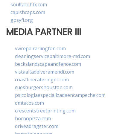
soultacohtx.com
capishcaps.com
gpsyfl.org
MEDIA PARTNER III
vwrepairarlington.com
cleaningservicebaltimore-md.com
beckslandscapeandfence.com
vistaaltadelveramendi.com
coastlinecateringnc.com
cuesburgershouston.com
psicologiaespecializadaencampeche.com
dmtacos.com
crescentstreetprinting.com
hornopizza.com
driveadragster.com
hematologa.com