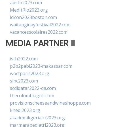
apsth2023.com
MedItRio2023.org
lcicon2023boston.com
waitangidayfestival2022.com
vacancesscolaires2022.com
MEDIA PARTNER II
isth2022.com
p2b2pabi2023-makassar.com
wocfparis2023.org
sinc2023.com
scdlqatar2022-qa.com
thecolumbiagrill.com
provisionscheeseandwineshoppe.com
khedi2023.org
akademikgeriatri2023.org
marmarapediatri2023.org