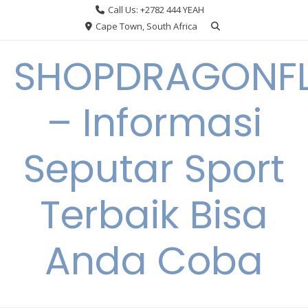
Skip
Call Us: +2782 444 YEAH
to
Cape Town, South Africa
content
SHOPDRAGONF
– Informasi
Seputar Sport
Terbaik Bisa
Anda Coba