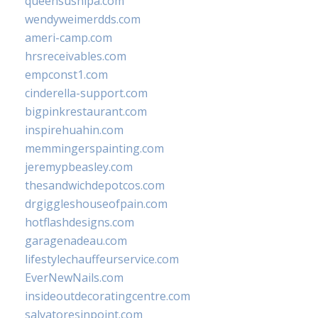
queensushipa.com
wendyweimerdds.com
ameri-camp.com
hrsreceivables.com
empconst1.com
cinderella-support.com
bigpinkrestaurant.com
inspirehuahin.com
memmingerspainting.com
jeremypbeasley.com
thesandwichdepotcos.com
drgiggleshouseofpain.com
hotflashdesigns.com
garagenadeau.com
lifestylechauffeurservice.com
EverNewNails.com
insideoutdecoratingcentre.com
salvatoresinpoint.com