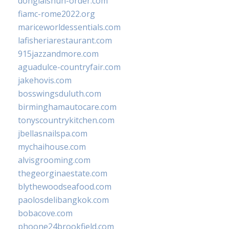
donglaishun-order.com
fiamc-rome2022.org
mariceworldessentials.com
lafisheriarestaurant.com
915jazzandmore.com
aguadulce-countryfair.com
jakehovis.com
bosswingsduluth.com
birminghamautocare.com
tonyscountrykitchen.com
jbellasnailspa.com
mychaihouse.com
alvisgrooming.com
thegeorginaestate.com
blythewoodseafood.com
paolosdelibangkok.com
bobacove.com
phoone24brookfield.com