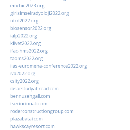
emchie2023.org
girisimselradyoloji2022.org
utcd2022.org
biosensor2022.org
ialp2022.org
klivet2022.org
ifac-hms2022.org
taoms2022.org
iias-euromena-conference2022.org
ivd2022.org
csity2022.org
ibsarstudyabroad.com
bennusehgall.com
tsecincinnati.com
roderconstructiongroup.com
plazabatai.com
hawkscayresort.com