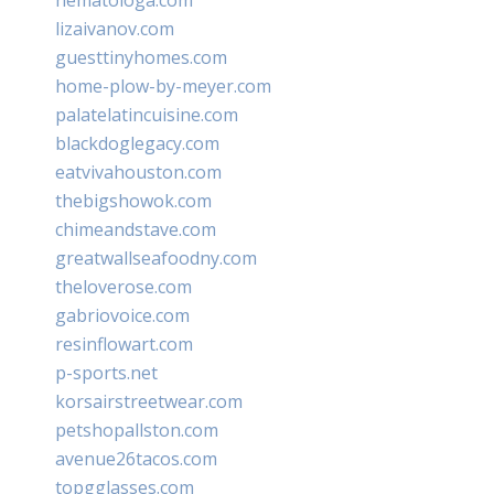
lizaivanov.com
guesttinyhomes.com
home-plow-by-meyer.com
palatelatincuisine.com
blackdoglegacy.com
eatvivahouston.com
thebigshowok.com
chimeandstave.com
greatwallseafoodny.com
theloverose.com
gabriovoice.com
resinflowart.com
p-sports.net
korsairstreetwear.com
petshopallston.com
avenue26tacos.com
topgglasses.com