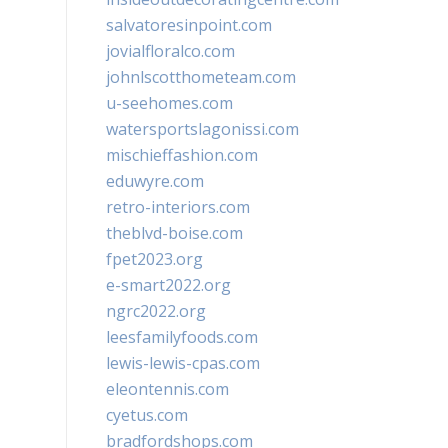
salvatoresinpoint.com
jovialfloralco.com
johnlscotthometeam.com
u-seehomes.com
watersportslagonissi.com
mischieffashion.com
eduwyre.com
retro-interiors.com
theblvd-boise.com
fpet2023.org
e-smart2022.org
ngrc2022.org
leesfamilyfoods.com
lewis-lewis-cpas.com
eleontennis.com
cyetus.com
bradfordshops.com