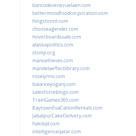
bancodevenezuelaen.com
bettermoodfoodcorporation.com
hingstonnt.com
chooseagender.com
hoverboardssale.com
alaskapolitics.com
stsmp.org
manoelneves.com
mandelaeffectlibrary.com
roselynns.com
balanceyoganj.com
salesforceblogs.com
TrainGames365.com
BaytownEvaCationRentals.com
JabalpurCakeDelivery.com
halobjd.com
intelligenceqatar.com