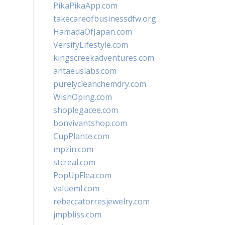
PikaPikaApp.com
takecareofbusinessdfw.org
HamadaOfJapan.com
VersifyLifestyle.com
kingscreekadventures.com
antaeuslabs.com
purelycleanchemdry.com
WishOping.com
shoplegacee.com
bonvivantshop.com
CupPlante.com
mpzin.com
stcreal.com
PopUpFlea.com
valueml.com
rebeccatorresjewelry.com
jmpbliss.com