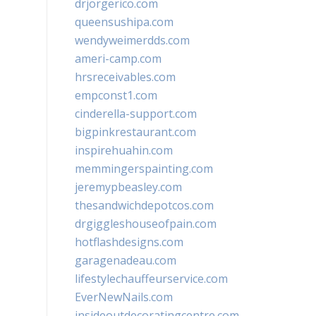
drjorgerico.com
queensushipa.com
wendyweimerdds.com
ameri-camp.com
hrsreceivables.com
empconst1.com
cinderella-support.com
bigpinkrestaurant.com
inspirehuahin.com
memmingerspainting.com
jeremypbeasley.com
thesandwichdepotcos.com
drgiggleshouseofpain.com
hotflashdesigns.com
garagenadeau.com
lifestylechauffeurservice.com
EverNewNails.com
insideoutdecoratingcentre.com