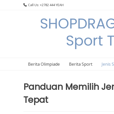
Skip
Call Us: +2782 444 YEAH
to
content
SHOPDRAGO
Sport 
Berita Olimpiade
Berita Sport
Jenis 
Panduan Memilih Jen
Tepat