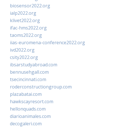
biosensor2022.org
ialp2022.org
klivet2022.org
ifac-hms2022.org
taoms2022.org
iias-euromena-conference2022.org
ivd2022.org
csity2022.org
ibsarstudyabroad.com
bennusehgall.com
tsecincinnati.com
roderconstructiongroup.com
plazabatai.com
hawkscayresort.com
hellonquads.com
diarioanimales.com
decogaleri.com