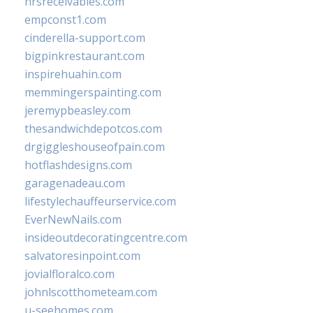
hrsreceivables.com
empconst1.com
cinderella-support.com
bigpinkrestaurant.com
inspirehuahin.com
memmingerspainting.com
jeremypbeasley.com
thesandwichdepotcos.com
drgiggleshouseofpain.com
hotflashdesigns.com
garagenadeau.com
lifestylechauffeurservice.com
EverNewNails.com
insideoutdecoratingcentre.com
salvatoresinpoint.com
jovialfloralco.com
johnlscotthometeam.com
u-seehomes.com