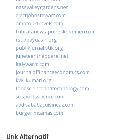
nassvalleygardens.net
electjohnstewart.com
omptourtravels.com
tribratanews-polreskebumen.com
rsudbayuasih.org
publikjurnalistik.org
juneteenthapparel.net
italywarm.com
journaloffinanceeconomics.com
kvk-kumari.org
foodscienceandtechnology.com
scisportsscience.com
addisababacuisineaz.com
burgerimcamas.com
Link Alternatif