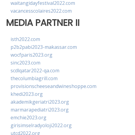
waitangidayfestival2022.com
vacancesscolaires2022.com
MEDIA PARTNER II
isth2022.com
p2b2pabi2023-makassar.com
wocfparis2023.org
sinc2023.com
scdlqatar2022-qa.com
thecolumbiagrill.com
provisionscheeseandwineshoppe.com
khedi2023.org
akademikgeriatri2023.org
marmarapediatri2023.org
emchie2023.org
girisimselradyoloji2022.org
utcd2022.org