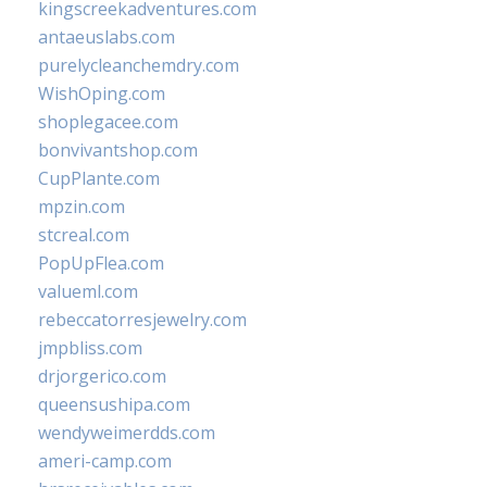
kingscreekadventures.com
antaeuslabs.com
purelycleanchemdry.com
WishOping.com
shoplegacee.com
bonvivantshop.com
CupPlante.com
mpzin.com
stcreal.com
PopUpFlea.com
valueml.com
rebeccatorresjewelry.com
jmpbliss.com
drjorgerico.com
queensushipa.com
wendyweimerdds.com
ameri-camp.com