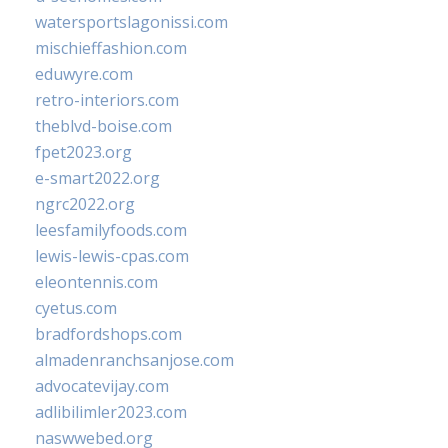
watersportslagonissi.com
mischieffashion.com
eduwyre.com
retro-interiors.com
theblvd-boise.com
fpet2023.org
e-smart2022.org
ngrc2022.org
leesfamilyfoods.com
lewis-lewis-cpas.com
eleontennis.com
cyetus.com
bradfordshops.com
almadenranchsanjose.com
advocatevijay.com
adlibilimler2023.com
naswwebed.org