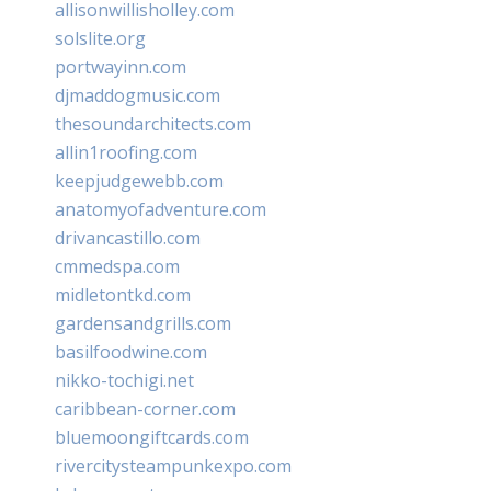
allisonwillisholley.com
solslite.org
portwayinn.com
djmaddogmusic.com
thesoundarchitects.com
allin1roofing.com
keepjudgewebb.com
anatomyofadventure.com
drivancastillo.com
cmmedspa.com
midletontkd.com
gardensandgrills.com
basilfoodwine.com
nikko-tochigi.net
caribbean-corner.com
bluemoongiftcards.com
rivercitysteampunkexpo.com