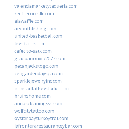
valenciamarketytaqueria.com
reefrecordsllc.com
alawaffle.com
aryouthfishing.com
united-basketball.com
tios-tacos.com
cafecito-satx.com
graduacionviu2023.com
pecanjackstogo.com
zengardendayspa.com
sparklejewelryinc.com
ironcladtattoostudio.com
bruinshome.com
annascleaningsvc.com
wolfcitytattoo.com
oysterbayturkeytrot.com
lafronterarestauranteybar.com