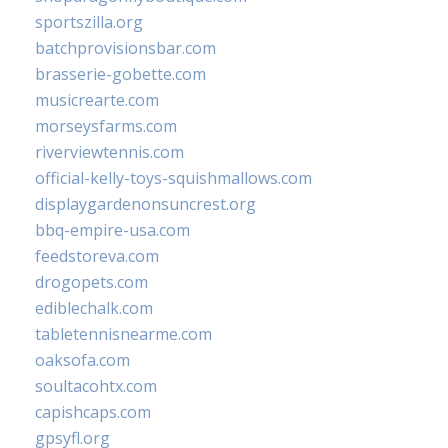
sportszilla.org
batchprovisionsbar.com
brasserie-gobette.com
musicrearte.com
morseysfarms.com
riverviewtennis.com
official-kelly-toys-squishmallows.com
displaygardenonsuncrest.org
bbq-empire-usa.com
feedstoreva.com
drogopets.com
ediblechalk.com
tabletennisnearme.com
oaksofa.com
soultacohtx.com
capishcaps.com
gpsyfl.org