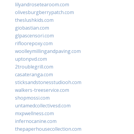
lilyandrosetearoom.com
olivesburgberrypatch.com
theslushkids.com
giobastian.com
glpascensori.com
rifloorepoxy.com
woolleymillingandpaving.com
uptonpvd.com
2troublegrill.com
casateranga.com
sticksandstonesstudiooh.com
walkers-treeservice.com
shopmossi.com
untamedcollectivesd.com
mxpwellness.com
infernocanine.com
thepaperhousecollection.com