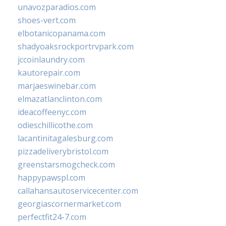
unavozparadios.com
shoes-vert.com
elbotanicopanama.com
shadyoaksrockportrvpark.com
jccoinlaundry.com
kautorepair.com
marjaeswinebar.com
elmazatlanclinton.com
ideacoffeenyc.com
odieschillicothe.com
lacantinitagalesburg.com
pizzadeliverybristol.com
greenstarsmogcheck.com
happypawspl.com
callahansautoservicecenter.com
georgiascornermarket.com
perfectfit24-7.com