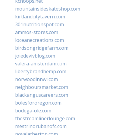
kchoops.net
mountainsideskateshop.com
kirtlandcitytavern.com
301nutritionspot.com
ammos-stores.com
loceanecreations.com
birdsongridgefarm.com
joiedevivblog.com
valera-amsterdam.com
libertybrandhemp.com
norwoodinnwi.com
neighboursmarket.com
blackanguscareers.com
bolesfororegon.com
bodega-ole.com
thestreamlinerlounge.com
mestrinorubanofc.com
novelatherton.com