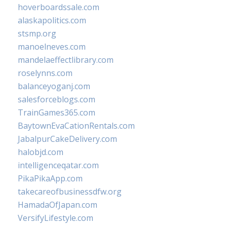
hoverboardssale.com
alaskapolitics.com
stsmp.org
manoelneves.com
mandelaeffectlibrary.com
roselynns.com
balanceyoganj.com
salesforceblogs.com
TrainGames365.com
BaytownEvaCationRentals.com
JabalpurCakeDelivery.com
halobjd.com
intelligenceqatar.com
PikaPikaApp.com
takecareofbusinessdfw.org
HamadaOfJapan.com
VersifyLifestyle.com