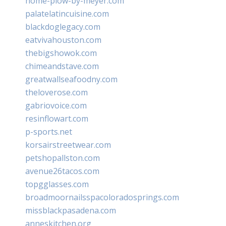
home-plow-by-meyer.com
palatelatincuisine.com
blackdoglegacy.com
eatvivahouston.com
thebigshowok.com
chimeandstave.com
greatwallseafoodny.com
theloverose.com
gabriovoice.com
resinflowart.com
p-sports.net
korsairstreetwear.com
petshopallston.com
avenue26tacos.com
topgglasses.com
broadmoornailsspacoloradosprings.com
missblackpasadena.com
anneskitchen.org