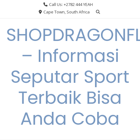
Skip
Call Us: +2782 444 YEAH
to
Cape Town, South Africa
content
SHOPDRAGONF
– Informasi
Seputar Sport
Terbaik Bisa
Anda Coba