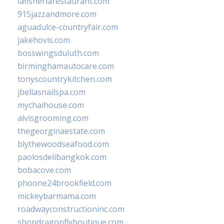
lafisheriarestaurant.com
915jazzandmore.com
aguadulce-countryfair.com
jakehovis.com
bosswingsduluth.com
birminghamautocare.com
tonyscountrykitchen.com
jbellasnailspa.com
mychaihouse.com
alvisgrooming.com
thegeorginaestate.com
blythewoodseafood.com
paolosdelibangkok.com
bobacove.com
phoone24brookfield.com
mickeybarmama.com
roadwayconstructioninc.com
shopdragonflyboutique.com